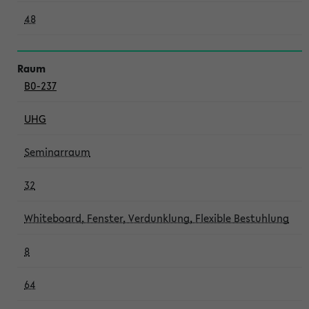
48
B0-237
UHG
Seminarraum
32
Whiteboard, Fenster, Verdunklung, Flexible Bestuhlung
8
64