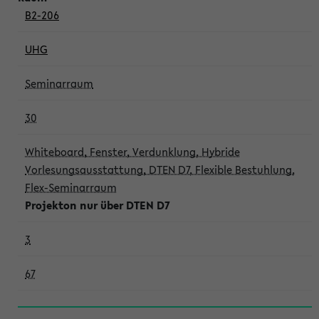
B2-206
UHG
Seminarraum
30
Whiteboard, Fenster, Verdunklung, Hybride
Vorlesungsausstattung, DTEN D7, Flexible Bestuhlung,
Flex-Seminarraum
Projekton nur über DTEN D7
3
67