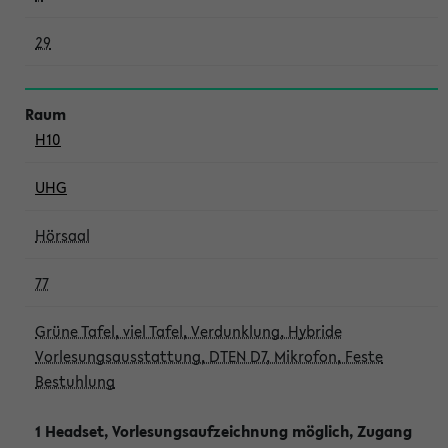
29
H10
UHG
Hörsaal
77
Grüne Tafel, viel Tafel, Verdunklung, Hybride
Vorlesungsausstattung, DTEN D7, Mikrofon, Feste
Bestuhlung
1 Headset, Vorlesungsaufzeichnung möglich, Zugang