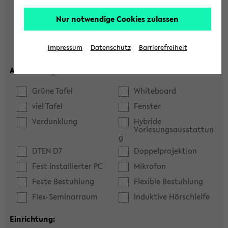
Hörsaal
Seminarraum
Nur notwendige Cookies zulassen
max. Plätze:
Impressum
Datenschutz
Barrierefreiheit
Ausstattung:
Grüne Tafel
Whiteboard
viel Tafel
Fenster
Verdunklung
Hybride
Vorlesungsausstattun
g
DTEN D7
Doppelprojektion
Fest installierter PC
Mikrofon
Feste Bestuhlung
Flexible Bestuhlung
Flex-Seminarraum
Induktive Hörschleife
Einrichtung: