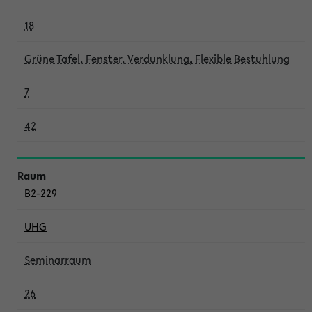
18
Grüne Tafel, Fenster, Verdunklung, Flexible Bestuhlung
7
42
B2-229
UHG
Seminarraum
26