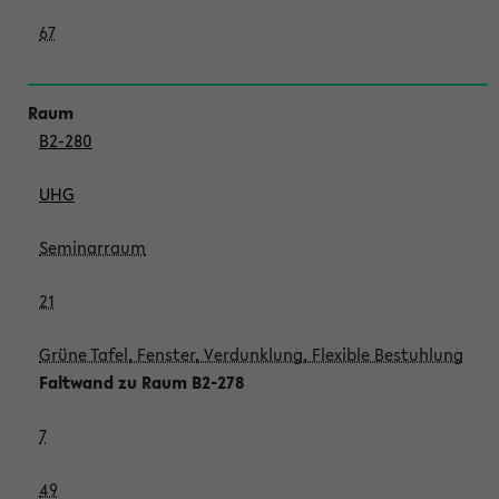
67
B2-280
UHG
Seminarraum
21
Grüne Tafel, Fenster, Verdunklung, Flexible Bestuhlung
Faltwand zu Raum B2-278
7
49