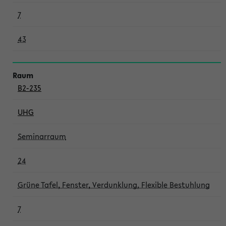
7
43
B2-235
UHG
Seminarraum
24
Grüne Tafel, Fenster, Verdunklung, Flexible Bestuhlung
7