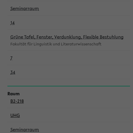
Seminarraum
14
Grüne Tafel, Fenster, Verdunklung, Flexible Bestuhlung
Fakultät für Linguistik und Literaturwissenschaft
7
34
B2-218
UHG
Seminarraum