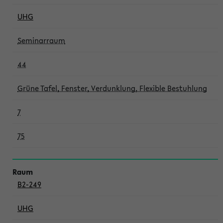
UHG
Seminarraum
44
Grüne Tafel, Fenster, Verdunklung, Flexible Bestuhlung
7
75
B2-249
UHG