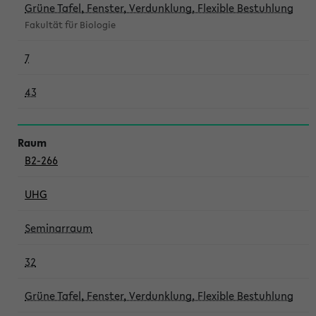
Grüne Tafel, Fenster, Verdunklung, Flexible Bestuhlung
Fakultät für Biologie
7
43
B2-266
UHG
Seminarraum
32
Grüne Tafel, Fenster, Verdunklung, Flexible Bestuhlung