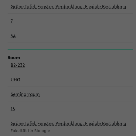
Grüne Tafel, Fenster, Verdunklung, Flexible Bestuhlung
7
54
B2-232
UHG
Seminarraum
16
Grüne Tafel, Fenster, Verdunklung, Flexible Bestuhlung
Fakultät für Biologie