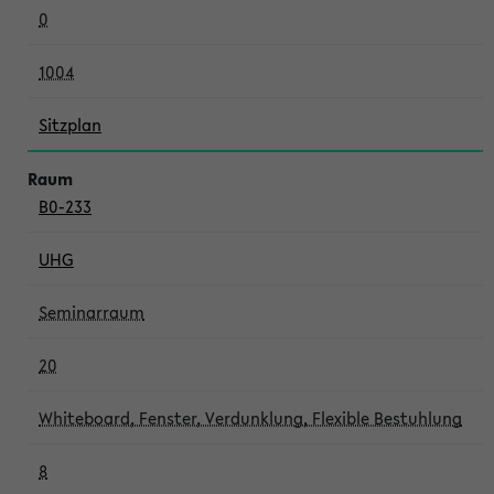
0
1004
Sitzplan
B0-233
UHG
Seminarraum
20
Whiteboard, Fenster, Verdunklung, Flexible Bestuhlung
8