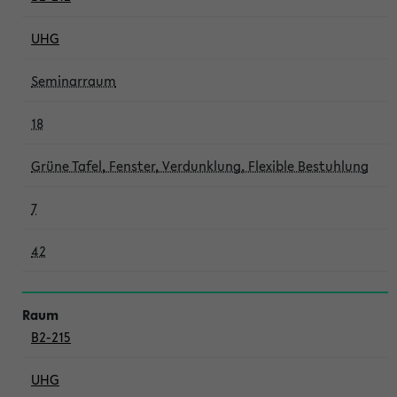
UHG
Seminarraum
18
Grüne Tafel, Fenster, Verdunklung, Flexible Bestuhlung
7
42
B2-215
UHG