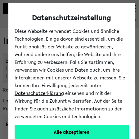
Datenschutzeinstellung
eKVV
Diese Webseite verwendet Cookies und ähnliche
Im eKVV verwaltete Räume
Technologien. Einige davon sind essentiell, um die
Funktionalität der Website zu gewährleisten,
während andere uns helfen, die Website und Ihre
Freie Räume und Veranstaltungsüberschneidungen
Erfahrung zu verbessern. Falls Sie zustimmen,
Raumüberschneidungen
verwenden wir Cookies und Daten auch, um Ihre
Hinweise der zentralen Raumvergabe
Interaktionen mit unserer Webseite zu messen. Sie
können Ihre Einwilligung jederzeit unter
Raumanfragen:
raumvergabe@uni-bielefeld.de
Datenschutzerklärung
einsehen und mit der
Lassen Sie sich alle Räume anzeigen oder suchen Sie nach
Wirkung für die Zukunft widerrufen. Auf der Seite
Räumen mit bestimmten Eigenschaften:
finden Sie auch zusätzliche Informationen zu den
verwendeten Cookies und Technologien.
Raumkriterien:
Alle akzeptieren
Raumkategorie:
min. Plätze: