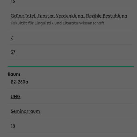
16
Grüne Tafel, Fenster, Verdunklung, Flexible Bestuhlung
Fakultät für Linguistik und Literaturwissenschaft
7
37
B2-260a
UHG
Seminarraum
18