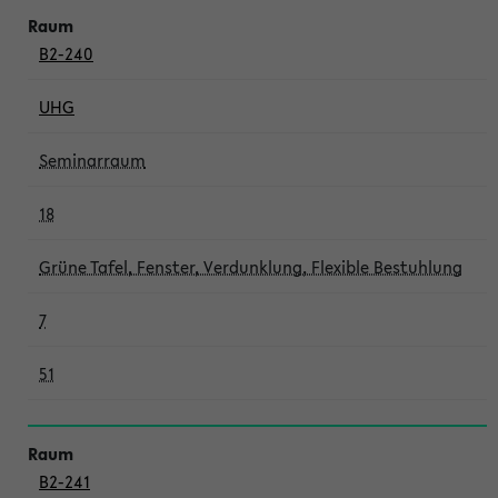
B2-240
UHG
Seminarraum
18
Grüne Tafel, Fenster, Verdunklung, Flexible Bestuhlung
7
51
B2-241