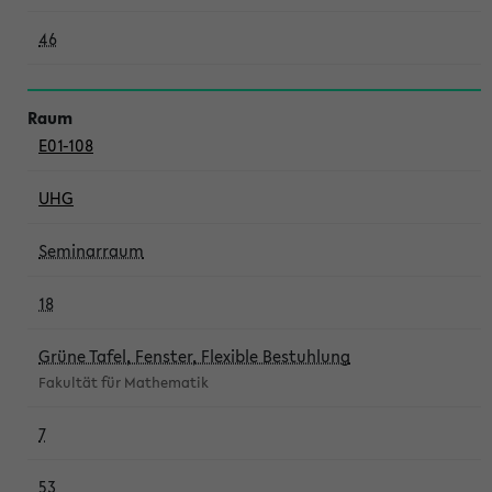
46
E01-108
UHG
Seminarraum
18
Grüne Tafel, Fenster, Flexible Bestuhlung
Fakultät für Mathematik
7
53