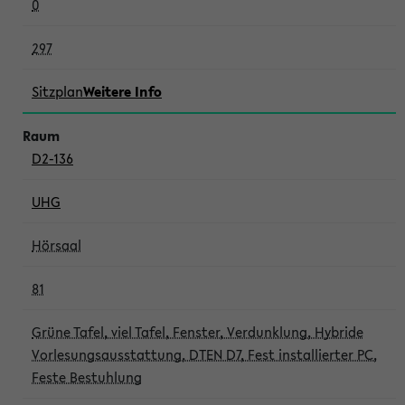
0
297
Sitzplan
Weitere Info
D2-136
UHG
Hörsaal
81
Grüne Tafel, viel Tafel, Fenster, Verdunklung, Hybride
Vorlesungsausstattung, DTEN D7, Fest installierter PC,
Feste Bestuhlung