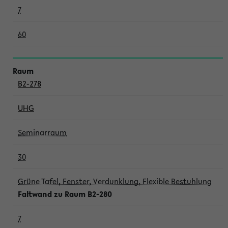
7
60
B2-278
UHG
Seminarraum
30
Grüne Tafel, Fenster, Verdunklung, Flexible Bestuhlung
Faltwand zu Raum B2-280
7