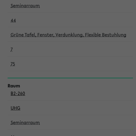
Seminarraum
44
Grüne Tafel, Fenster, Verdunklung, Flexible Bestuhlung
7
75
B2-260
UHG
Seminarraum