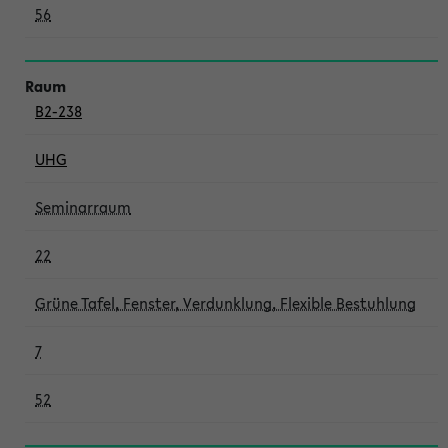
56
B2-238
UHG
Seminarraum
22
Grüne Tafel, Fenster, Verdunklung, Flexible Bestuhlung
7
52