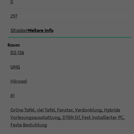
0
297
Sitzplan
Weitere Info
D2-136
UHG
Hörsaal
81
Grüne Tafel, viel Tafel, Fenster, Verdunklung, Hybride
Vorlesungsausstattung, DTEN D7, Fest installierter PC,
Feste Bestuhlung