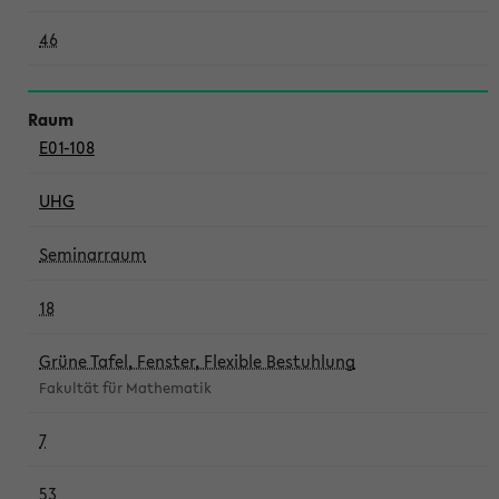
46
E01-108
UHG
Seminarraum
18
Grüne Tafel, Fenster, Flexible Bestuhlung
Fakultät für Mathematik
7
53