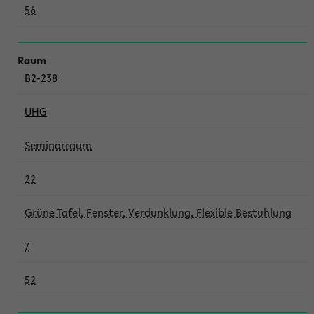
56
B2-238
UHG
Seminarraum
22
Grüne Tafel, Fenster, Verdunklung, Flexible Bestuhlung
7
52