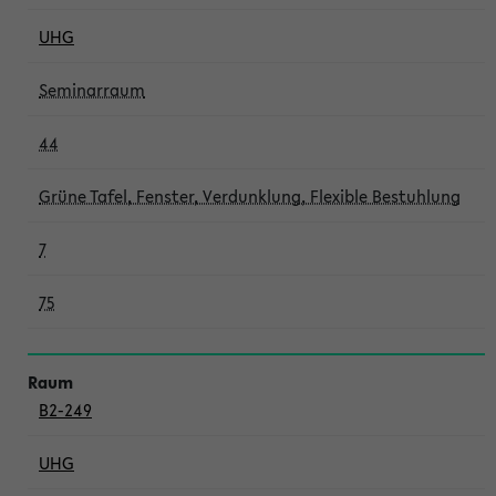
UHG
Seminarraum
44
Grüne Tafel, Fenster, Verdunklung, Flexible Bestuhlung
7
75
B2-249
UHG