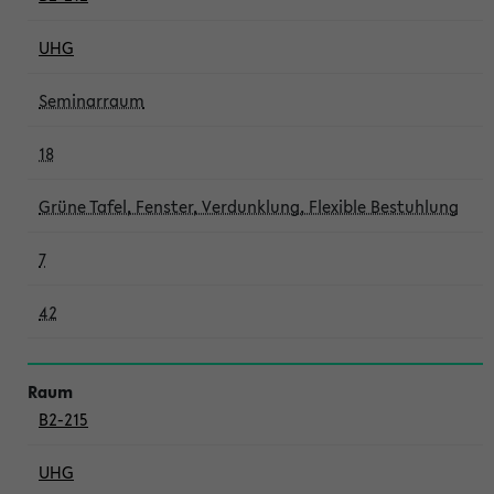
UHG
Seminarraum
18
Grüne Tafel, Fenster, Verdunklung, Flexible Bestuhlung
7
42
B2-215
UHG