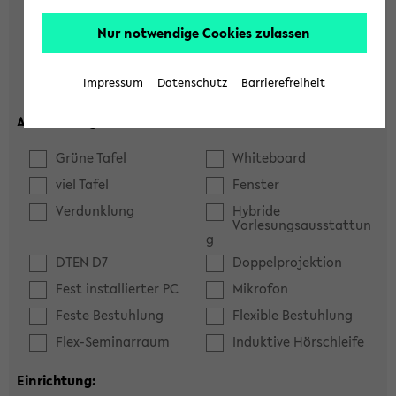
Hörsaal
Seminarraum
Nur notwendige Cookies zulassen
max. Plätze:
Impressum
Datenschutz
Barrierefreiheit
Ausstattung:
Grüne Tafel
Whiteboard
viel Tafel
Fenster
Verdunklung
Hybride
Vorlesungsausstattun
g
DTEN D7
Doppelprojektion
Fest installierter PC
Mikrofon
Feste Bestuhlung
Flexible Bestuhlung
Flex-Seminarraum
Induktive Hörschleife
Einrichtung: