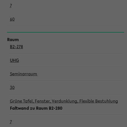
7
60
B2-278
UHG
Seminarraum
30
Grüne Tafel, Fenster, Verdunklung, Flexible Bestuhlung
Faltwand zu Raum B2-280
7