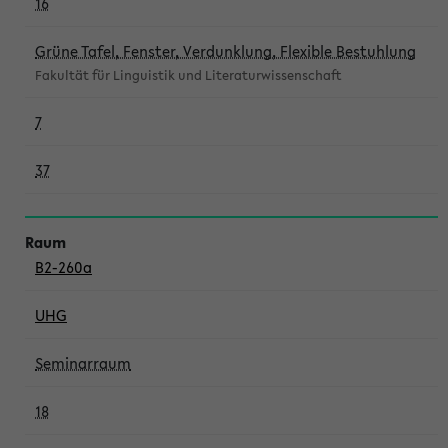
16
Grüne Tafel, Fenster, Verdunklung, Flexible Bestuhlung
Fakultät für Linguistik und Literaturwissenschaft
7
37
B2-260a
UHG
Seminarraum
18