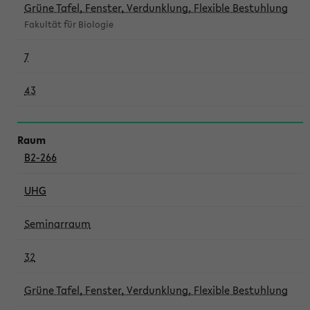
Grüne Tafel, Fenster, Verdunklung, Flexible Bestuhlung
Fakultät für Biologie
7
43
B2-266
UHG
Seminarraum
32
Grüne Tafel, Fenster, Verdunklung, Flexible Bestuhlung