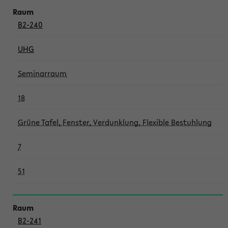
B2-240
UHG
Seminarraum
18
Grüne Tafel, Fenster, Verdunklung, Flexible Bestuhlung
7
51
B2-241