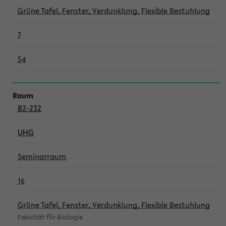
Grüne Tafel, Fenster, Verdunklung, Flexible Bestuhlung
7
54
B2-232
UHG
Seminarraum
16
Grüne Tafel, Fenster, Verdunklung, Flexible Bestuhlung
Fakultät für Biologie