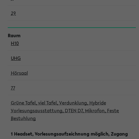
29
H10
UHG
Hörsaal
77
Grüne Tafel, viel Tafel, Verdunklung, Hybride
Vorlesungsausstattung, DTEN D7, Mikrofon, Feste
Bestuhlung
1 Headset, Vorlesungsaufzeichnung möglich, Zugang