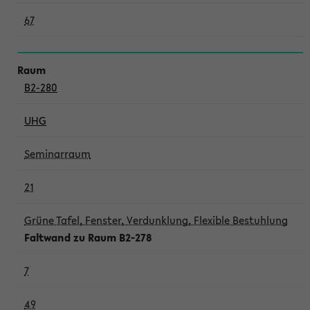
67
B2-280
UHG
Seminarraum
21
Grüne Tafel, Fenster, Verdunklung, Flexible Bestuhlung
Faltwand zu Raum B2-278
7
49