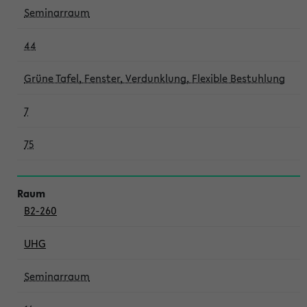
Seminarraum
44
Grüne Tafel, Fenster, Verdunklung, Flexible Bestuhlung
7
75
B2-260
UHG
Seminarraum