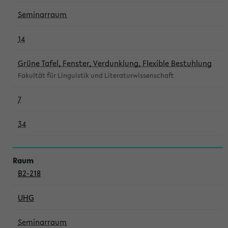
Seminarraum
14
Grüne Tafel, Fenster, Verdunklung, Flexible Bestuhlung
Fakultät für Linguistik und Literaturwissenschaft
7
34
B2-218
UHG
Seminarraum