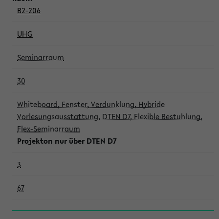
B2-206
UHG
Seminarraum
30
Whiteboard, Fenster, Verdunklung, Hybride
Vorlesungsausstattung, DTEN D7, Flexible Bestuhlung,
Flex-Seminarraum
Projekton nur über DTEN D7
3
67