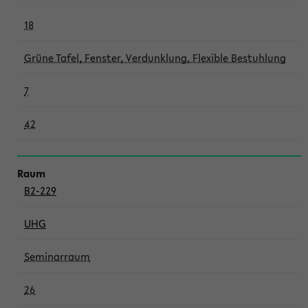
18
Grüne Tafel, Fenster, Verdunklung, Flexible Bestuhlung
7
42
B2-229
UHG
Seminarraum
26