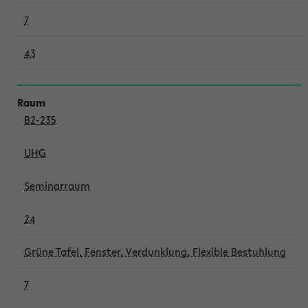
7
43
B2-235
UHG
Seminarraum
24
Grüne Tafel, Fenster, Verdunklung, Flexible Bestuhlung
7