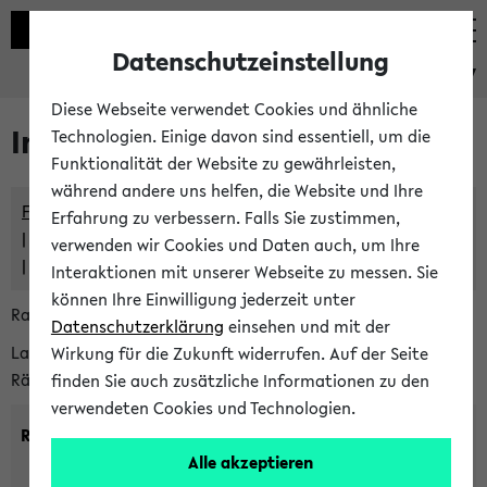
Datenschutzeinstellung
eKVV
Diese Webseite verwendet Cookies und ähnliche
Im eKVV verwaltete Räume
Technologien. Einige davon sind essentiell, um die
Funktionalität der Website zu gewährleisten,
während andere uns helfen, die Website und Ihre
Freie Räume und Veranstaltungsüberschneidungen
Erfahrung zu verbessern. Falls Sie zustimmen,
Raumüberschneidungen
verwenden wir Cookies und Daten auch, um Ihre
Hinweise der zentralen Raumvergabe
Interaktionen mit unserer Webseite zu messen. Sie
können Ihre Einwilligung jederzeit unter
Raumanfragen:
raumvergabe@uni-bielefeld.de
Datenschutzerklärung
einsehen und mit der
Lassen Sie sich alle Räume anzeigen oder suchen Sie nach
Wirkung für die Zukunft widerrufen. Auf der Seite
Räumen mit bestimmten Eigenschaften:
finden Sie auch zusätzliche Informationen zu den
verwendeten Cookies und Technologien.
Raumkriterien:
Alle akzeptieren
Raumkategorie:
min. Plätze: