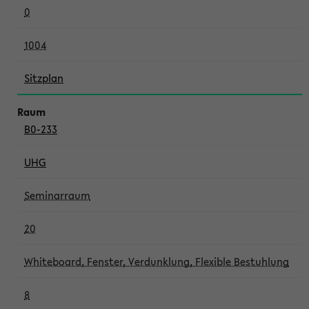
0
1004
Sitzplan
B0-233
UHG
Seminarraum
20
Whiteboard, Fenster, Verdunklung, Flexible Bestuhlung
8