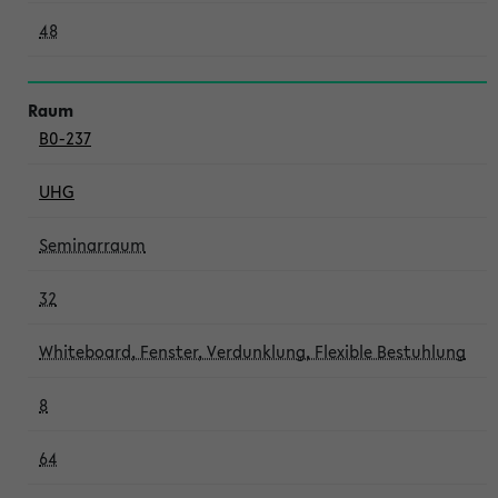
48
B0-237
UHG
Seminarraum
32
Whiteboard, Fenster, Verdunklung, Flexible Bestuhlung
8
64