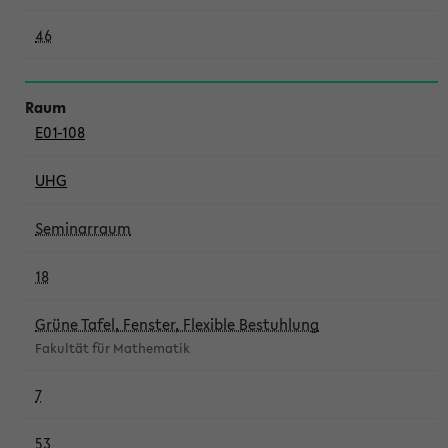
46
E01-108
UHG
Seminarraum
18
Grüne Tafel, Fenster, Flexible Bestuhlung
Fakultät für Mathematik
7
53