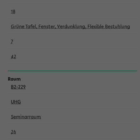
18
Grüne Tafel, Fenster, Verdunklung, Flexible Bestuhlung
7
42
B2-229
UHG
Seminarraum
26