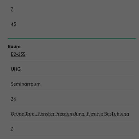
7
43
B2-235
UHG
Seminarraum
24
Grüne Tafel, Fenster, Verdunklung, Flexible Bestuhlung
7