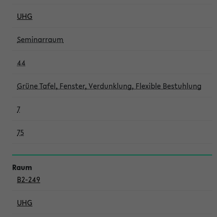
UHG
Seminarraum
44
Grüne Tafel, Fenster, Verdunklung, Flexible Bestuhlung
7
75
B2-249
UHG