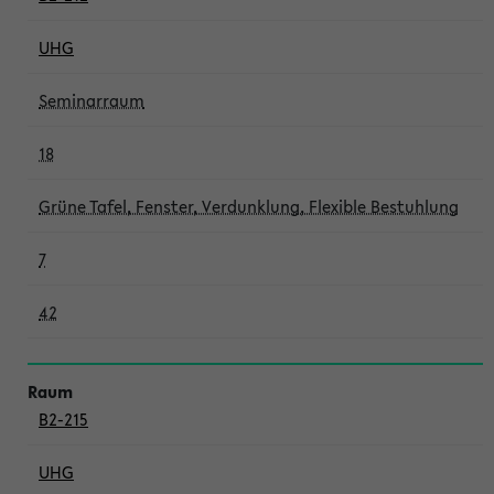
UHG
Seminarraum
18
Grüne Tafel, Fenster, Verdunklung, Flexible Bestuhlung
7
42
B2-215
UHG