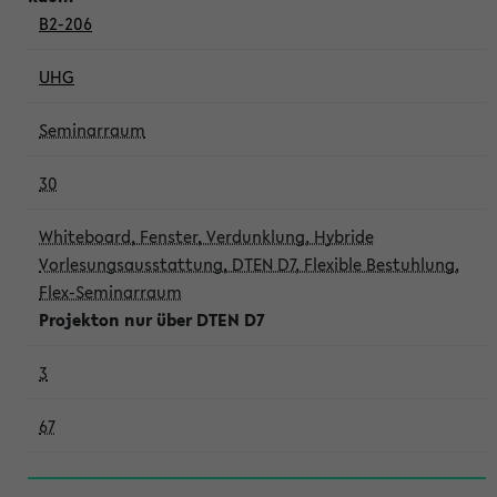
B2-206
UHG
Seminarraum
30
Whiteboard, Fenster, Verdunklung, Hybride
Vorlesungsausstattung, DTEN D7, Flexible Bestuhlung,
Flex-Seminarraum
Projekton nur über DTEN D7
3
67