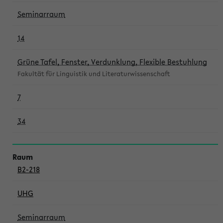
Seminarraum
14
Grüne Tafel, Fenster, Verdunklung, Flexible Bestuhlung
Fakultät für Linguistik und Literaturwissenschaft
7
34
B2-218
UHG
Seminarraum