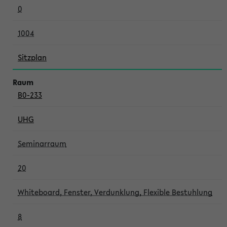
0
1004
Sitzplan
B0-233
UHG
Seminarraum
20
Whiteboard, Fenster, Verdunklung, Flexible Bestuhlung
8