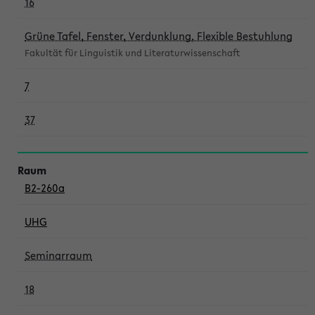
16
Grüne Tafel, Fenster, Verdunklung, Flexible Bestuhlung
Fakultät für Linguistik und Literaturwissenschaft
7
37
B2-260a
UHG
Seminarraum
18