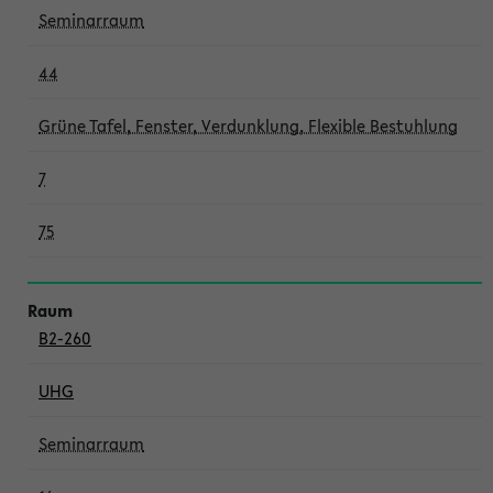
Seminarraum
44
Grüne Tafel, Fenster, Verdunklung, Flexible Bestuhlung
7
75
B2-260
UHG
Seminarraum