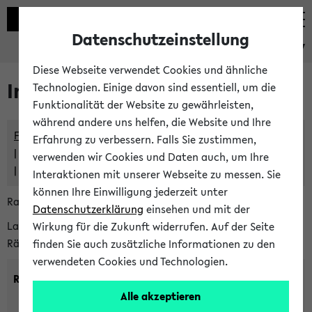
Datenschutzeinstellung
eKVV
Diese Webseite verwendet Cookies und ähnliche
Im eKVV verwaltete Räume
Technologien. Einige davon sind essentiell, um die
Funktionalität der Website zu gewährleisten,
während andere uns helfen, die Website und Ihre
Freie Räume und Veranstaltungsüberschneidungen
Erfahrung zu verbessern. Falls Sie zustimmen,
Raumüberschneidungen
verwenden wir Cookies und Daten auch, um Ihre
Hinweise der zentralen Raumvergabe
Interaktionen mit unserer Webseite zu messen. Sie
können Ihre Einwilligung jederzeit unter
Raumanfragen:
raumvergabe@uni-bielefeld.de
Datenschutzerklärung
einsehen und mit der
Lassen Sie sich alle Räume anzeigen oder suchen Sie nach
Wirkung für die Zukunft widerrufen. Auf der Seite
Räumen mit bestimmten Eigenschaften:
finden Sie auch zusätzliche Informationen zu den
verwendeten Cookies und Technologien.
Raumkriterien:
Alle akzeptieren
Raumkategorie:
min. Plätze: