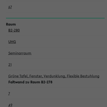
67
B2-280
UHG
Seminarraum
21
Grüne Tafel, Fenster, Verdunklung, Flexible Bestuhlung
Faltwand zu Raum B2-278
7
49