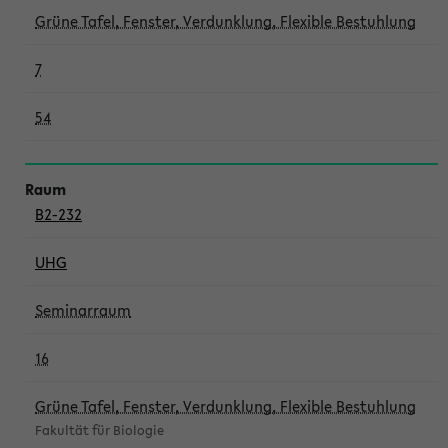
Grüne Tafel, Fenster, Verdunklung, Flexible Bestuhlung
7
54
B2-232
UHG
Seminarraum
16
Grüne Tafel, Fenster, Verdunklung, Flexible Bestuhlung
Fakultät für Biologie