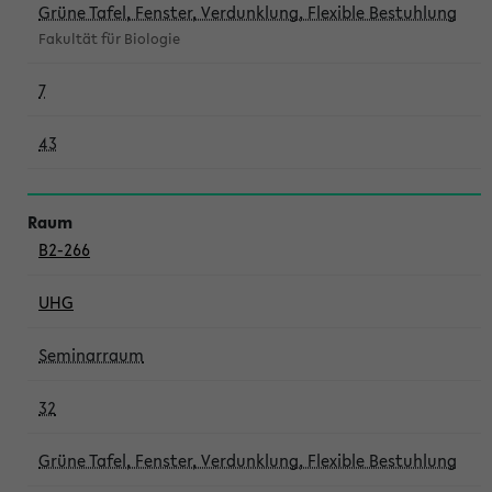
Grüne Tafel, Fenster, Verdunklung, Flexible Bestuhlung
Fakultät für Biologie
7
43
B2-266
UHG
Seminarraum
32
Grüne Tafel, Fenster, Verdunklung, Flexible Bestuhlung