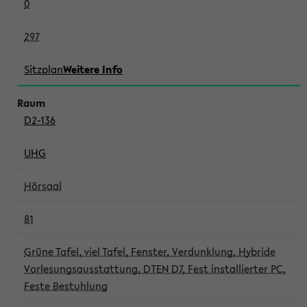
0
297
Sitzplan
Weitere Info
D2-136
UHG
Hörsaal
81
Grüne Tafel, viel Tafel, Fenster, Verdunklung, Hybride
Vorlesungsausstattung, DTEN D7, Fest installierter PC,
Feste Bestuhlung