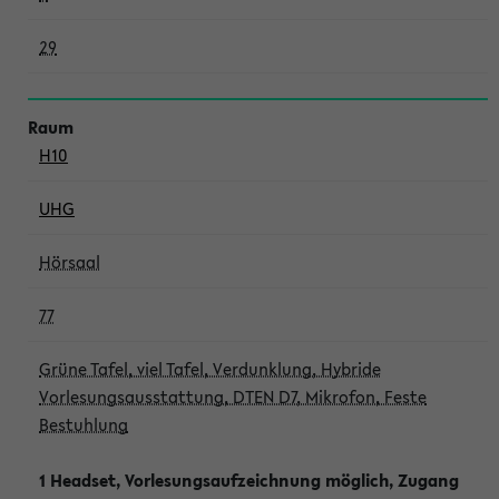
29
H10
UHG
Hörsaal
77
Grüne Tafel, viel Tafel, Verdunklung, Hybride
Vorlesungsausstattung, DTEN D7, Mikrofon, Feste
Bestuhlung
1 Headset, Vorlesungsaufzeichnung möglich, Zugang