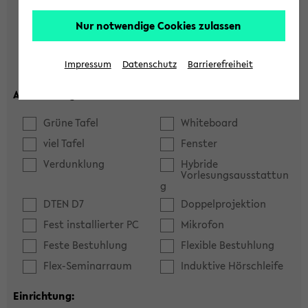
Hörsaal
Seminarraum
Nur notwendige Cookies zulassen
max. Plätze:
Impressum
Datenschutz
Barrierefreiheit
Ausstattung:
Grüne Tafel
Whiteboard
viel Tafel
Fenster
Verdunklung
Hybride
Vorlesungsausstattun
g
DTEN D7
Doppelprojektion
Fest installierter PC
Mikrofon
Feste Bestuhlung
Flexible Bestuhlung
Flex-Seminarraum
Induktive Hörschleife
Einrichtung: