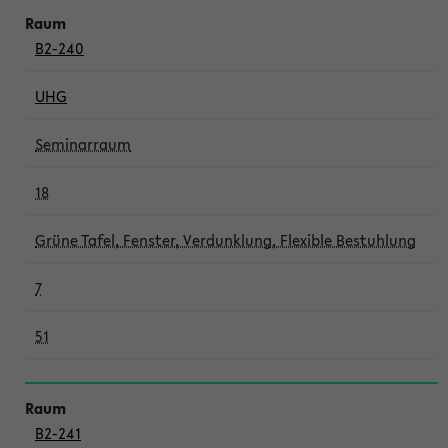
B2-240
UHG
Seminarraum
18
Grüne Tafel, Fenster, Verdunklung, Flexible Bestuhlung
7
51
B2-241