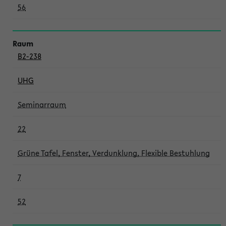
56
B2-238
UHG
Seminarraum
22
Grüne Tafel, Fenster, Verdunklung, Flexible Bestuhlung
7
52