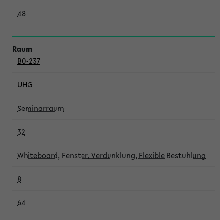
48
B0-237
UHG
Seminarraum
32
Whiteboard, Fenster, Verdunklung, Flexible Bestuhlung
8
64