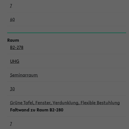
7
60
B2-278
UHG
Seminarraum
30
Grüne Tafel, Fenster, Verdunklung, Flexible Bestuhlung
Faltwand zu Raum B2-280
7