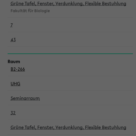
Grüne Tafel, Fenster, Verdunklung, Flexible Bestuhlung
Fakultät für Biologie
7
43
B2-266
UHG
Seminarraum
32
Grüne Tafel, Fenster, Verdunklung, Flexible Bestuhlung