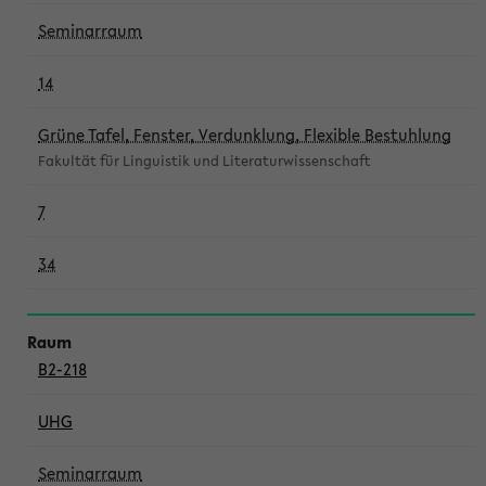
Seminarraum
14
Grüne Tafel, Fenster, Verdunklung, Flexible Bestuhlung
Fakultät für Linguistik und Literaturwissenschaft
7
34
B2-218
UHG
Seminarraum