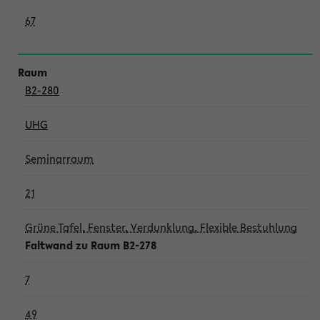
67
B2-280
UHG
Seminarraum
21
Grüne Tafel, Fenster, Verdunklung, Flexible Bestuhlung
Faltwand zu Raum B2-278
7
49