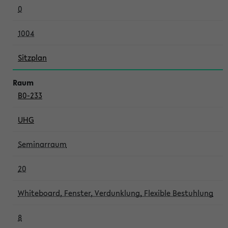
0
1004
Sitzplan
B0-233
UHG
Seminarraum
20
Whiteboard, Fenster, Verdunklung, Flexible Bestuhlung
8