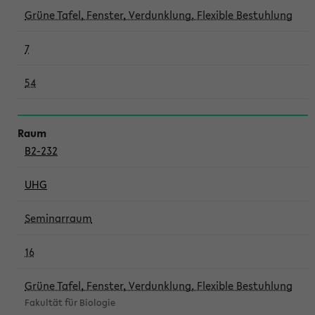
Grüne Tafel, Fenster, Verdunklung, Flexible Bestuhlung
7
54
B2-232
UHG
Seminarraum
16
Grüne Tafel, Fenster, Verdunklung, Flexible Bestuhlung
Fakultät für Biologie