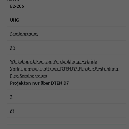
B2-206
UHG
Seminarraum
30
Whiteboard, Fenster, Verdunklung, Hybride
Vorlesungsausstattung, DTEN D7, Flexible Bestuhlung,
Flex-Seminarraum
Projekton nur über DTEN D7
3
67