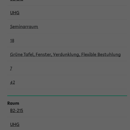
UHG
Seminarraum
18
Grüne Tafel, Fenster, Verdunklung, Flexible Bestuhlung
7
42
B2-215
UHG