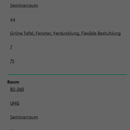
Seminarraum
44
Grüne Tafel, Fenster, Verdunklung, Flexible Bestuhlung
7
75
B2-260
UHG
Seminarraum