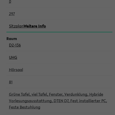
0
297
Sitzplan
Weitere Info
D2-136
UHG
Hörsaal
81
Grüne Tafel, viel Tafel, Fenster, Verdunklung, Hybride
Vorlesungsausstattung, DTEN D7, Fest installierter PC,
Feste Bestuhlung