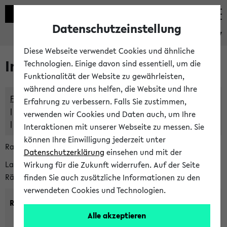
Datenschutzeinstellung
eKVV
Diese Webseite verwendet Cookies und ähnliche
Im eKVV verwaltete Räume
Technologien. Einige davon sind essentiell, um die
Funktionalität der Website zu gewährleisten,
während andere uns helfen, die Website und Ihre
Freie Räume und Veranstaltungsüberschneidungen
Erfahrung zu verbessern. Falls Sie zustimmen,
Raumüberschneidungen
verwenden wir Cookies und Daten auch, um Ihre
Hinweise der zentralen Raumvergabe
Interaktionen mit unserer Webseite zu messen. Sie
können Ihre Einwilligung jederzeit unter
Raumanfragen:
raumvergabe@uni-bielefeld.de
Datenschutzerklärung
einsehen und mit der
Lassen Sie sich alle Räume anzeigen oder suchen Sie nach
Wirkung für die Zukunft widerrufen. Auf der Seite
Räumen mit bestimmten Eigenschaften:
finden Sie auch zusätzliche Informationen zu den
verwendeten Cookies und Technologien.
Raumkriterien:
Alle akzeptieren
Raumkategorie:
min. Plätze: