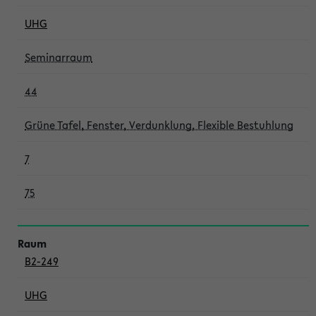
UHG
Seminarraum
44
Grüne Tafel, Fenster, Verdunklung, Flexible Bestuhlung
7
75
B2-249
UHG