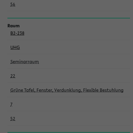
56
B2-238
UHG
Seminarraum
22
Grüne Tafel, Fenster, Verdunklung, Flexible Bestuhlung
7
52