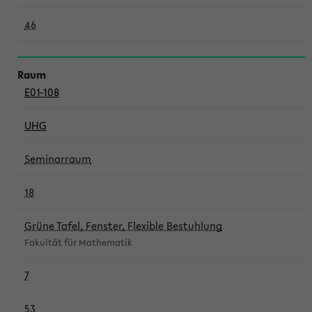
46
E01-108
UHG
Seminarraum
18
Grüne Tafel, Fenster, Flexible Bestuhlung
Fakultät für Mathematik
7
53