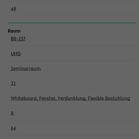
48
B0-237
UHG
Seminarraum
32
Whiteboard, Fenster, Verdunklung, Flexible Bestuhlung
8
64