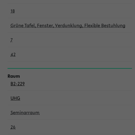
18
Grüne Tafel, Fenster, Verdunklung, Flexible Bestuhlung
7
42
B2-229
UHG
Seminarraum
26