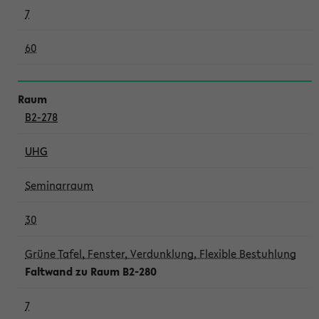
7
60
B2-278
UHG
Seminarraum
30
Grüne Tafel, Fenster, Verdunklung, Flexible Bestuhlung
Faltwand zu Raum B2-280
7