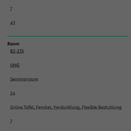
7
43
B2-235
UHG
Seminarraum
24
Grüne Tafel, Fenster, Verdunklung, Flexible Bestuhlung
7