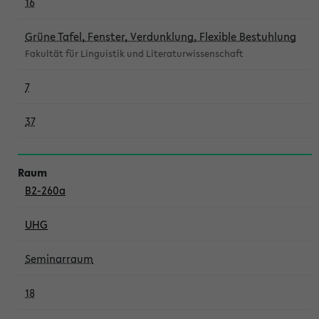
16
Grüne Tafel, Fenster, Verdunklung, Flexible Bestuhlung
Fakultät für Linguistik und Literaturwissenschaft
7
37
B2-260a
UHG
Seminarraum
18