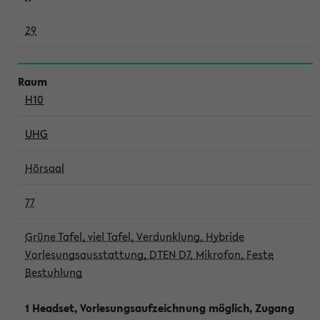
29
H10
UHG
Hörsaal
77
Grüne Tafel, viel Tafel, Verdunklung, Hybride
Vorlesungsausstattung, DTEN D7, Mikrofon, Feste
Bestuhlung
1 Headset, Vorlesungsaufzeichnung möglich, Zugang