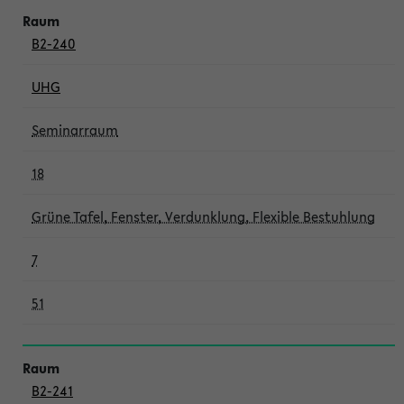
B2-240
UHG
Seminarraum
18
Grüne Tafel, Fenster, Verdunklung, Flexible Bestuhlung
7
51
B2-241