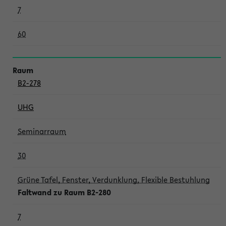
7
60
B2-278
UHG
Seminarraum
30
Grüne Tafel, Fenster, Verdunklung, Flexible Bestuhlung
Faltwand zu Raum B2-280
7