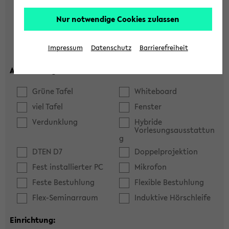
Hörsaal
Seminarraum
Nur notwendige Cookies zulassen
max. Plätze:
Impressum
Datenschutz
Barrierefreiheit
Ausstattung:
Grüne Tafel
Whiteboard
viel Tafel
Fenster
Verdunklung
Hybride
Vorlesungsausstattun
g
DTEN D7
Doppelprojektion
Fest installierter PC
Mikrofon
Feste Bestuhlung
Flexible Bestuhlung
Flex-Seminarraum
Induktive Hörschleife
Einrichtung: