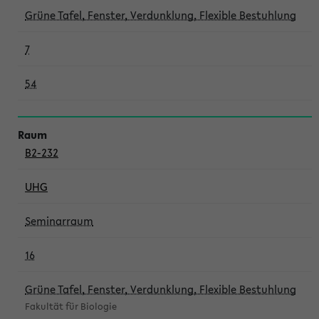
Grüne Tafel, Fenster, Verdunklung, Flexible Bestuhlung
7
54
B2-232
UHG
Seminarraum
16
Grüne Tafel, Fenster, Verdunklung, Flexible Bestuhlung
Fakultät für Biologie