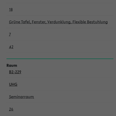
18
Grüne Tafel, Fenster, Verdunklung, Flexible Bestuhlung
7
42
B2-229
UHG
Seminarraum
26