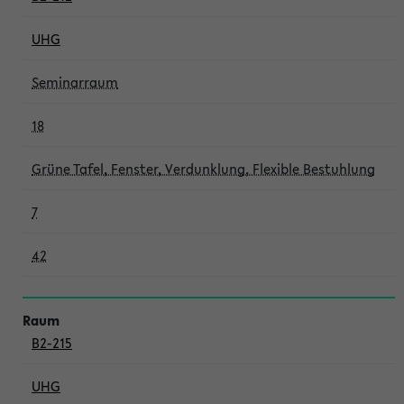
UHG
Seminarraum
18
Grüne Tafel, Fenster, Verdunklung, Flexible Bestuhlung
7
42
B2-215
UHG