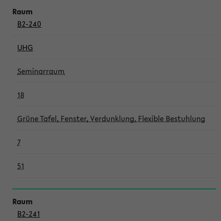
B2-240
UHG
Seminarraum
18
Grüne Tafel, Fenster, Verdunklung, Flexible Bestuhlung
7
51
B2-241