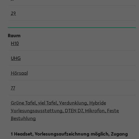
29
H10
UHG
Hörsaal
77
Grüne Tafel, viel Tafel, Verdunklung, Hybride
Vorlesungsausstattung, DTEN D7, Mikrofon, Feste
Bestuhlung
1 Headset, Vorlesungsaufzeichnung möglich, Zugang