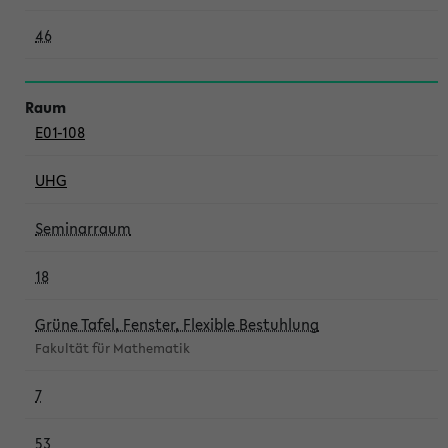
46
E01-108
UHG
Seminarraum
18
Grüne Tafel, Fenster, Flexible Bestuhlung
Fakultät für Mathematik
7
53