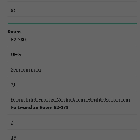
67
B2-280
UHG
Seminarraum
21
Grüne Tafel, Fenster, Verdunklung, Flexible Bestuhlung
Faltwand zu Raum B2-278
7
49