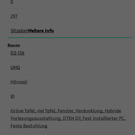
0
297
Sitzplan
Weitere Info
D2-136
UHG
Hörsaal
81
Grüne Tafel, viel Tafel, Fenster, Verdunklung, Hybride
Vorlesungsausstattung, DTEN D7, Fest installierter PC,
Feste Bestuhlung