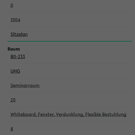
0
1004
Sitzplan
B0-233
UHG
Seminarraum
20
Whiteboard, Fenster, Verdunklung, Flexible Bestuhlung
8