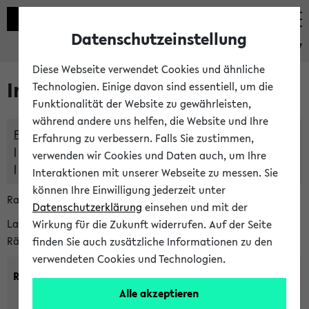
Datenschutzeinstellung
eKVV
Diese Webseite verwendet Cookies und ähnliche
Im eKVV verwaltete Räume
Technologien. Einige davon sind essentiell, um die
Funktionalität der Website zu gewährleisten,
während andere uns helfen, die Website und Ihre
Freie Räume und Veranstaltungsüberschneidungen
Erfahrung zu verbessern. Falls Sie zustimmen,
Raumüberschneidungen
verwenden wir Cookies und Daten auch, um Ihre
Hinweise der zentralen Raumvergabe
Interaktionen mit unserer Webseite zu messen. Sie
können Ihre Einwilligung jederzeit unter
Raumanfragen:
raumvergabe@uni-bielefeld.de
Datenschutzerklärung
einsehen und mit der
Lassen Sie sich alle Räume anzeigen oder suchen Sie nach
Wirkung für die Zukunft widerrufen. Auf der Seite
Räumen mit bestimmten Eigenschaften:
finden Sie auch zusätzliche Informationen zu den
verwendeten Cookies und Technologien.
Raumkriterien:
Alle akzeptieren
Raumkategorie:
min. Plätze: