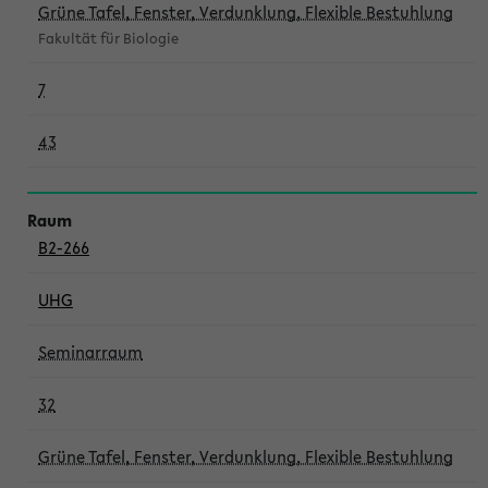
Grüne Tafel, Fenster, Verdunklung, Flexible Bestuhlung
Fakultät für Biologie
7
43
B2-266
UHG
Seminarraum
32
Grüne Tafel, Fenster, Verdunklung, Flexible Bestuhlung