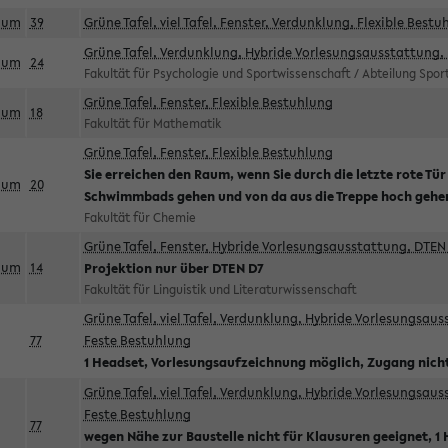
aum
39
Grüne Tafel, viel Tafel, Fenster, Verdunklung, Flexible Bestu
Grüne Tafel, Verdunklung, Hybride Vorlesungsausstattung, 
aum
24
Fakultät für Psychologie und Sportwissenschaft / Abteilung Spo
Grüne Tafel, Fenster, Flexible Bestuhlung
aum
18
Fakultät für Mathematik
Grüne Tafel, Fenster, Flexible Bestuhlung
Sie erreichen den Raum, wenn Sie durch die letzte rote Tür
aum
20
Schwimmbads gehen und von da aus die Treppe hoch gehe
Fakultät für Chemie
Grüne Tafel, Fenster, Hybride Vorlesungsausstattung, DTEN 
aum
14
Projektion nur über DTEN D7
Fakultät für Linguistik und Literaturwissenschaft
Grüne Tafel, viel Tafel, Verdunklung, Hybride Vorlesungsau
77
Feste Bestuhlung
1 Headset, Vorlesungsaufzeichnung möglich, Zugang nicht
Grüne Tafel, viel Tafel, Verdunklung, Hybride Vorlesungsau
Feste Bestuhlung
77
wegen Nähe zur Baustelle nicht für Klausuren geeignet, 1 