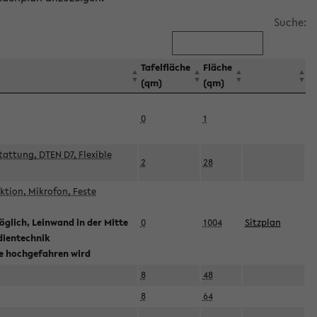
Suche:
Tafelfläche
Fläche
(qm)
(qm)
0
1
attung, DTEN D7, Flexible
2
28
tion, Mikrofon, Feste
glich, Leinwand in der Mitte
0
1004
Sitzplan
dientechnik
ie hochgefahren wird
8
48
8
64