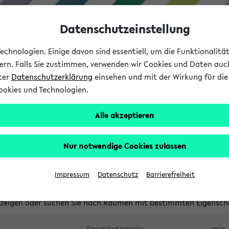
Datenschutzeinstellung
chnologien. Einige davon sind essentiell, um die Funktionalit
sern. Falls Sie zustimmen, verwenden wir Cookies und Daten auc
nter
Datenschutzerklärung
einsehen und mit der Wirkung für die 
ookies und Technologien.
Studium
Lehre
International
Alle akzeptieren
waltete Räume
Nur notwendige Cookies zulassen
tungsüberschneidungen
Raumüberschneidungen
Hinweise d
Impressum
Datenschutz
Barrierefreiheit
uni-bielefeld.de
anzeigen oder suchen Sie nach Räumen mit bestimmten Eigensch
Raumkategorie:
min. 