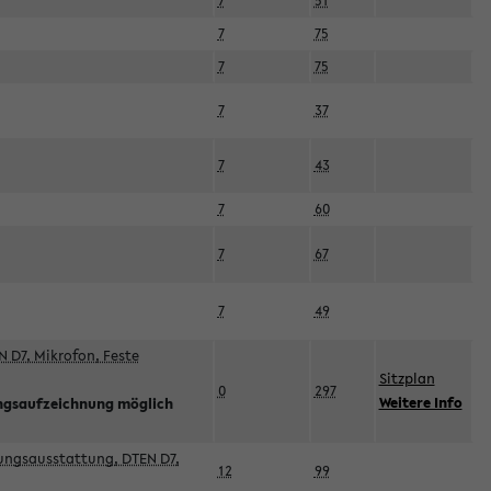
7
51
7
75
7
75
7
37
7
43
7
60
7
67
7
49
 D7, Mikrofon, Feste
Sitzplan
0
297
Weitere Info
ngsaufzeichnung möglich
esungsausstattung, DTEN D7,
12
99