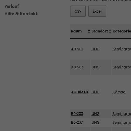
Verlauf
CSV
Excel
Hilfe & Kontakt
Raum
Standort
Kategorie
A0-501
UHG
Seminarr
A0-503
UHG
Seminarr
AUDIMAX
UHG
Hörsaal
B0-233
UHG
Seminarr
B0-237
UHG
Seminarr