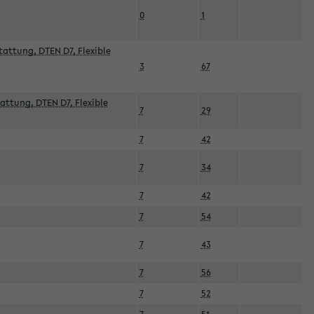
0
1
attung, DTEN D7, Flexible
3
67
attung, DTEN D7, Flexible
7
29
7
42
7
34
7
42
7
54
7
43
7
56
7
52