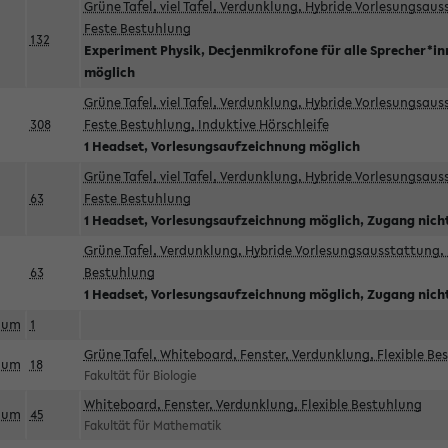
Grüne Tafel, viel Tafel, Verdunklung, Hybride Vorlesungsau
Feste Bestuhlung
132
Experiment Physik, Decjenmikrofone für alle Sprecher*i
möglich
Grüne Tafel, viel Tafel, Verdunklung, Hybride Vorlesungsau
308
Feste Bestuhlung, Induktive Hörschleife
1 Headset, Vorlesungsaufzeichnung möglich
Grüne Tafel, viel Tafel, Verdunklung, Hybride Vorlesungsau
63
Feste Bestuhlung
1 Headset, Vorlesungsaufzeichnung möglich, Zugang nicht
Grüne Tafel, Verdunklung, Hybride Vorlesungsausstattung, 
63
Bestuhlung
1 Headset, Vorlesungsaufzeichnung möglich, Zugang nicht
aum
1
Grüne Tafel, Whiteboard, Fenster, Verdunklung, Flexible Be
aum
18
Fakultät für Biologie
Whiteboard, Fenster, Verdunklung, Flexible Bestuhlung
aum
45
Fakultät für Mathematik