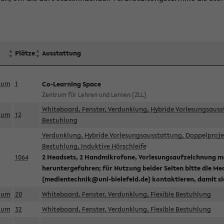
Plätze
Ausstattung
aum
1
Co-Learning Space
Zentrum für Lehren und Lernen (ZLL)
Whiteboard, Fenster, Verdunklung, Hybride Vorlesungsausst
aum
12
Bestuhlung
Verdunklung, Hybride Vorlesungsausstattung, Doppelprojek
Bestuhlung, Induktive Hörschleife
1064
2 Headsets, 2 Handmikrofone, Vorlesungsaufzeichnung mö
heruntergefahren; für Nutzung beider Seiten bitte die Me
(medientechnik@uni-bielefeld.de) kontaktieren, damit s
aum
20
Whiteboard, Fenster, Verdunklung, Flexible Bestuhlung
aum
32
Whiteboard, Fenster, Verdunklung, Flexible Bestuhlung