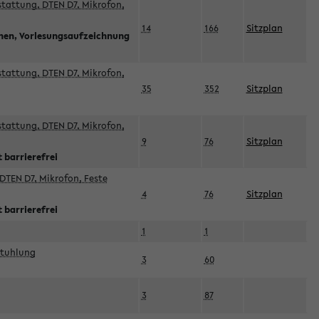
sstattung, DTEN D7, Mikrofon,
14
166
Sitzplan
nnen, Vorlesungsaufzeichnung
sstattung, DTEN D7, Mikrofon,
35
352
Sitzplan
sstattung, DTEN D7, Mikrofon,
9
76
Sitzplan
 barrierefrei
DTEN D7, Mikrofon, Feste
4
76
Sitzplan
 barrierefrei
1
1
stuhlung
3
60
3
87