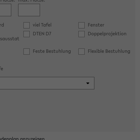
rd
viel Tafel
Fenster
DTEN D7
Doppelprojektion
sausstat
Feste Bestuhlung
Flexible Bestuhlung
fe
ndenplan anzuzeigen.