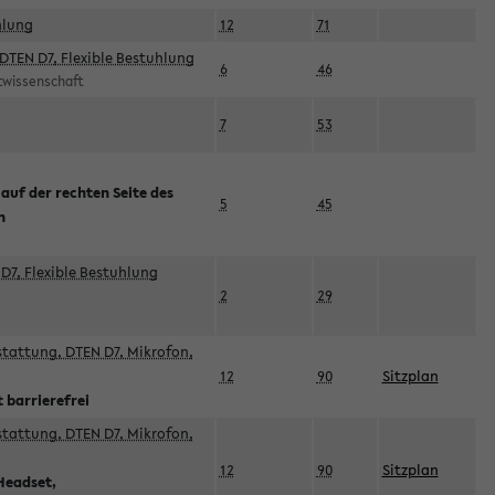
hlung
12
71
DTEN D7, Flexible Bestuhlung
6
46
rtwissenschaft
7
53
 auf der rechten Seite des
5
45
n
D7, Flexible Bestuhlung
2
29
sstattung, DTEN D7, Mikrofon,
12
90
Sitzplan
 barrierefrei
sstattung, DTEN D7, Mikrofon,
12
90
Sitzplan
Headset,