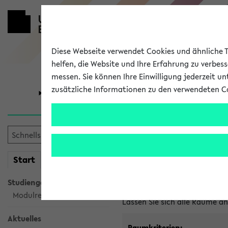
Diese Webseite verwendet Cookies und ähnliche Te
helfen, die Website und Ihre Erfahrung zu verbes
messen. Sie können Ihre Einwilligung jederzeit u
zusätzliche Informationen zu den verwendeten C
Universität
Forschung
Im eKVV ver
mein
Start
eKVV
Freie Räume und Veranstal
Studiengangsauswahl
Raumanfragen:
raumvergabe@
Modulrecherche
Lassen Sie sich alle Räume 
Aktuelles
Raumkriterien: