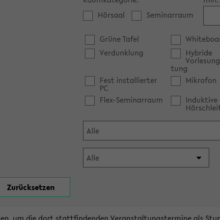
Hörsaal
Seminarraum
Grüne Tafel
Whiteboa
Verdunklung
Hybride
Vorlesung
tung
Fest installierter
Mikrofon
PC
Flex-Seminarraum
Induktive
Hörschlei
en, um die dort stattfindenden Veranstaltungstermine als Stu