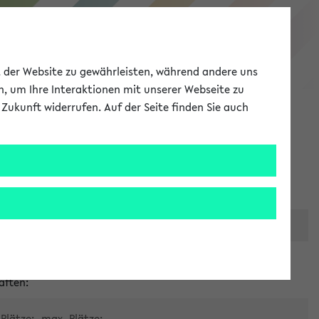
eKVV
ät der Website zu gewährleisten, während andere uns
h, um Ihre Interaktionen mit unserer Webseite zu
Zukunft widerrufen. Auf der Seite finden Sie auch
Meine Uni
EN
ANMELDEN
er zentralen Raumvergabe
aften:
Plätze:
max. Plätze: