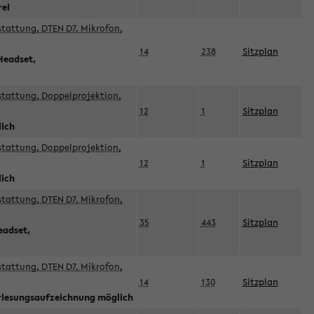
rei
sstattung, DTEN D7, Mikrofon,
14
238
Sitzplan
Headset,
sstattung, Doppelprojektion,
12
1
Sitzplan
lich
sstattung, Doppelprojektion,
12
1
Sitzplan
lich
sstattung, DTEN D7, Mikrofon,
35
443
Sitzplan
eadset,
sstattung, DTEN D7, Mikrofon,
14
130
Sitzplan
orlesungsaufzeichnung möglich