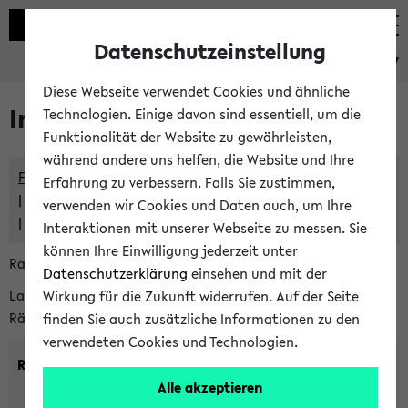
Datenschutzeinstellung
eKVV
Diese Webseite verwendet Cookies und ähnliche
Im eKVV verwaltete Räume
Technologien. Einige davon sind essentiell, um die
Funktionalität der Website zu gewährleisten,
während andere uns helfen, die Website und Ihre
Freie Räume und Veranstaltungsüberschneidungen
Erfahrung zu verbessern. Falls Sie zustimmen,
Raumüberschneidungen
verwenden wir Cookies und Daten auch, um Ihre
Hinweise der zentralen Raumvergabe
Interaktionen mit unserer Webseite zu messen. Sie
können Ihre Einwilligung jederzeit unter
Raumanfragen:
raumvergabe@uni-bielefeld.de
Datenschutzerklärung
einsehen und mit der
Lassen Sie sich alle Räume anzeigen oder suchen Sie nach
Wirkung für die Zukunft widerrufen. Auf der Seite
Räumen mit bestimmten Eigenschaften:
finden Sie auch zusätzliche Informationen zu den
verwendeten Cookies und Technologien.
Raumkriterien:
Alle akzeptieren
Raumkategorie:
min. Plätze: