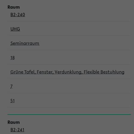
B2-240
UHG
Seminarraum
18
Grüne Tafel, Fenster, Verdunklung, Flexible Bestuhlung
7
51
B2-241