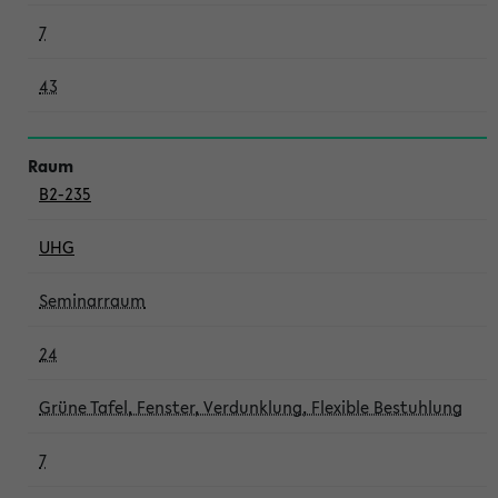
7
43
B2-235
UHG
Seminarraum
24
Grüne Tafel, Fenster, Verdunklung, Flexible Bestuhlung
7