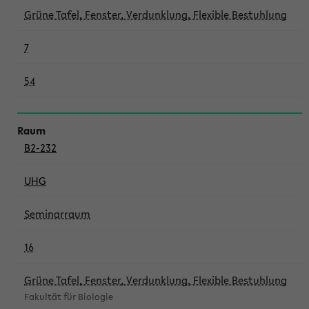
Grüne Tafel, Fenster, Verdunklung, Flexible Bestuhlung
7
54
B2-232
UHG
Seminarraum
16
Grüne Tafel, Fenster, Verdunklung, Flexible Bestuhlung
Fakultät für Biologie