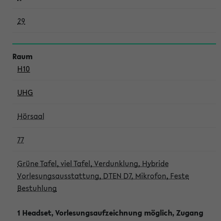
29
H10
UHG
Hörsaal
77
Grüne Tafel, viel Tafel, Verdunklung, Hybride
Vorlesungsausstattung, DTEN D7, Mikrofon, Feste
Bestuhlung
1 Headset, Vorlesungsaufzeichnung möglich, Zugang