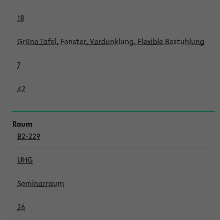
18
Grüne Tafel, Fenster, Verdunklung, Flexible Bestuhlung
7
42
B2-229
UHG
Seminarraum
26