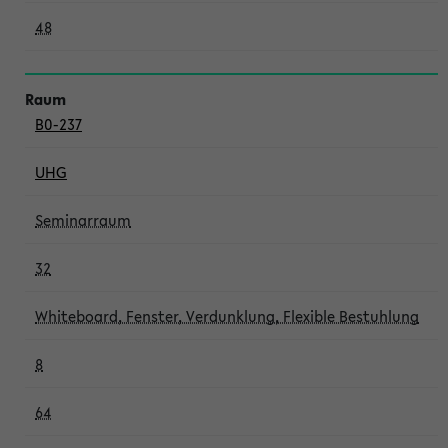
48
B0-237
UHG
Seminarraum
32
Whiteboard, Fenster, Verdunklung, Flexible Bestuhlung
8
64