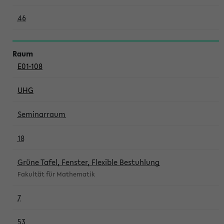
46
E01-108
UHG
Seminarraum
18
Grüne Tafel, Fenster, Flexible Bestuhlung
Fakultät für Mathematik
7
53