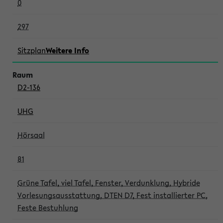
0
297
Sitzplan
Weitere Info
D2-136
UHG
Hörsaal
81
Grüne Tafel, viel Tafel, Fenster, Verdunklung, Hybride
Vorlesungsausstattung, DTEN D7, Fest installierter PC,
Feste Bestuhlung