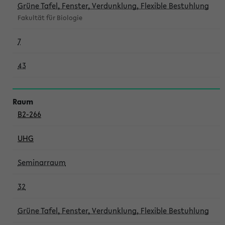
Grüne Tafel, Fenster, Verdunklung, Flexible Bestuhlung
Fakultät für Biologie
7
43
B2-266
UHG
Seminarraum
32
Grüne Tafel, Fenster, Verdunklung, Flexible Bestuhlung