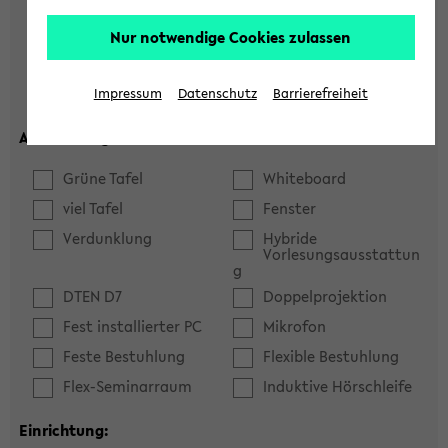
Hörsaal
Seminarraum
Nur notwendige Cookies zulassen
max. Plätze:
Impressum
Datenschutz
Barrierefreiheit
Ausstattung:
Grüne Tafel
Whiteboard
viel Tafel
Fenster
Verdunklung
Hybride
Vorlesungsausstattun
g
DTEN D7
Doppelprojektion
Fest installierter PC
Mikrofon
Feste Bestuhlung
Flexible Bestuhlung
Flex-Seminarraum
Induktive Hörschleife
Einrichtung: