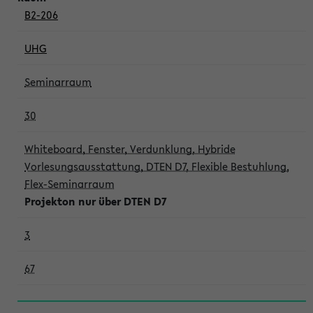
B2-206
UHG
Seminarraum
30
Whiteboard, Fenster, Verdunklung, Hybride
Vorlesungsausstattung, DTEN D7, Flexible Bestuhlung,
Flex-Seminarraum
Projekton nur über DTEN D7
3
67