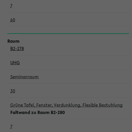
7
60
B2-278
UHG
Seminarraum
30
Grüne Tafel, Fenster, Verdunklung, Flexible Bestuhlung
Faltwand zu Raum B2-280
7