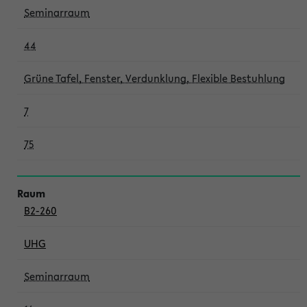
Seminarraum
44
Grüne Tafel, Fenster, Verdunklung, Flexible Bestuhlung
7
75
B2-260
UHG
Seminarraum