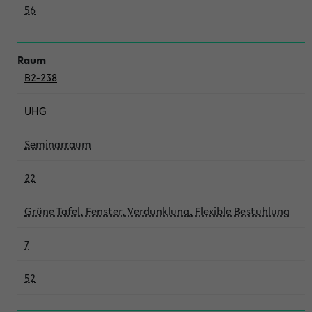
56
B2-238
UHG
Seminarraum
22
Grüne Tafel, Fenster, Verdunklung, Flexible Bestuhlung
7
52