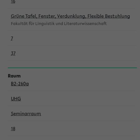
16
Grüne Tafel, Fenster, Verdunklung, Flexible Bestuhlung
Fakultät für Linguistik und Literaturwissenschaft
7
37
B2-260a
UHG
Seminarraum
18