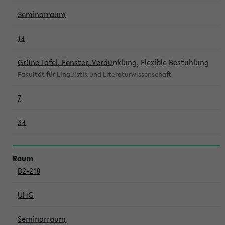
Seminarraum
14
Grüne Tafel, Fenster, Verdunklung, Flexible Bestuhlung
Fakultät für Linguistik und Literaturwissenschaft
7
34
B2-218
UHG
Seminarraum