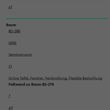
67
B2-280
UHG
Seminarraum
21
Grüne Tafel, Fenster, Verdunklung, Flexible Bestuhlung
Faltwand zu Raum B2-278
7
49