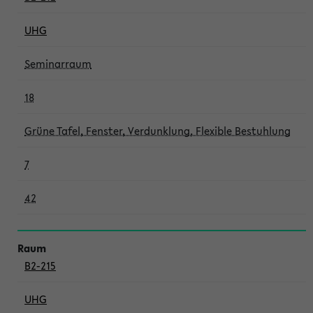
UHG
Seminarraum
18
Grüne Tafel, Fenster, Verdunklung, Flexible Bestuhlung
7
42
B2-215
UHG