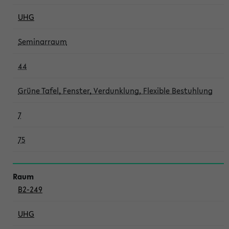
UHG
Seminarraum
44
Grüne Tafel, Fenster, Verdunklung, Flexible Bestuhlung
7
75
B2-249
UHG