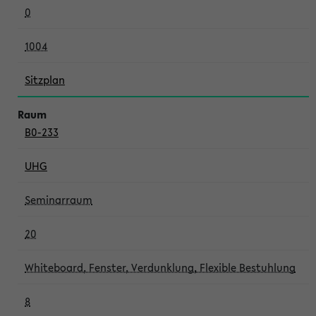
0
1004
Sitzplan
B0-233
UHG
Seminarraum
20
Whiteboard, Fenster, Verdunklung, Flexible Bestuhlung
8