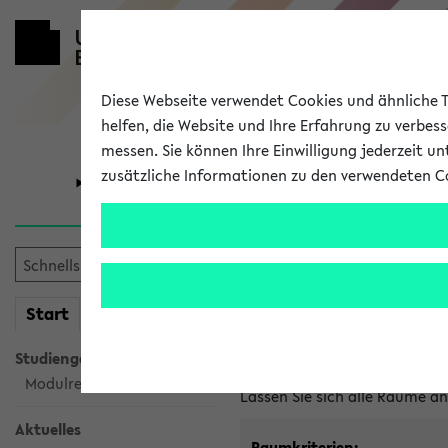
Diese Webseite verwendet Cookies und ähnliche Te
helfen, die Website und Ihre Erfahrung zu verbes
messen. Sie können Ihre Einwilligung jederzeit u
zusätzliche Informationen zu den verwendeten C
Universität
Forschung
Im eKVV ver
mein
Start
eKVV
Freie Räume und Veranstal
Studiengangsauswahl
Raumanfragen:
raumvergabe@
Modulrecherche
Lassen Sie sich alle Räume 
Aktuelles
Raumkriterien: