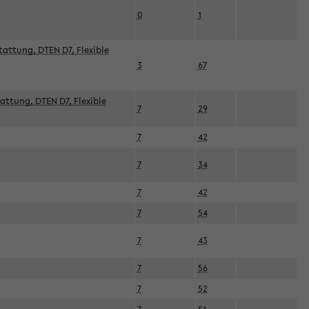
0
1
attung, DTEN D7, Flexible
3
67
attung, DTEN D7, Flexible
7
29
7
42
7
34
7
42
7
54
7
43
7
56
7
52