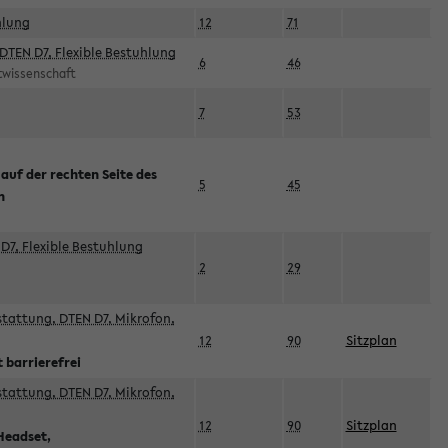
hlung
12
71
DTEN D7, Flexible Bestuhlung
6
46
rtwissenschaft
7
53
 auf der rechten Seite des
5
45
n
D7, Flexible Bestuhlung
2
29
sstattung, DTEN D7, Mikrofon,
12
90
Sitzplan
 barrierefrei
sstattung, DTEN D7, Mikrofon,
12
90
Sitzplan
Headset,