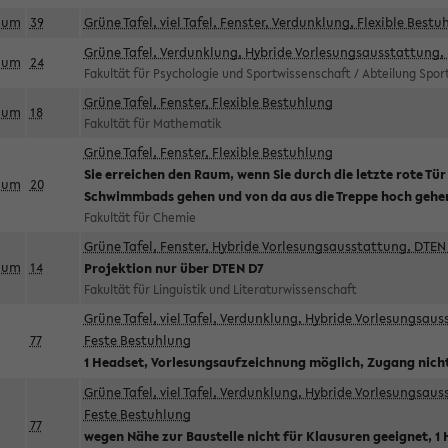
aum
39
Grüne Tafel, viel Tafel, Fenster, Verdunklung, Flexible Bestu
Grüne Tafel, Verdunklung, Hybride Vorlesungsausstattung, 
aum
24
Fakultät für Psychologie und Sportwissenschaft / Abteilung Spo
Grüne Tafel, Fenster, Flexible Bestuhlung
aum
18
Fakultät für Mathematik
Grüne Tafel, Fenster, Flexible Bestuhlung
Sie erreichen den Raum, wenn Sie durch die letzte rote Tür
aum
20
Schwimmbads gehen und von da aus die Treppe hoch gehe
Fakultät für Chemie
Grüne Tafel, Fenster, Hybride Vorlesungsausstattung, DTEN 
aum
14
Projektion nur über DTEN D7
Fakultät für Linguistik und Literaturwissenschaft
Grüne Tafel, viel Tafel, Verdunklung, Hybride Vorlesungsau
77
Feste Bestuhlung
1 Headset, Vorlesungsaufzeichnung möglich, Zugang nicht
Grüne Tafel, viel Tafel, Verdunklung, Hybride Vorlesungsau
Feste Bestuhlung
77
wegen Nähe zur Baustelle nicht für Klausuren geeignet, 1 