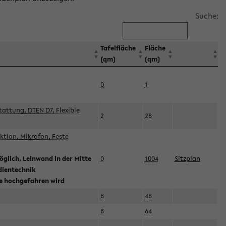
Suche:
Tafelfläche
Fläche
(qm)
(qm)
0
1
attung, DTEN D7, Flexible
2
28
tion, Mikrofon, Feste
glich, Leinwand in der Mitte
0
1004
Sitzplan
dientechnik
ie hochgefahren wird
8
48
8
64