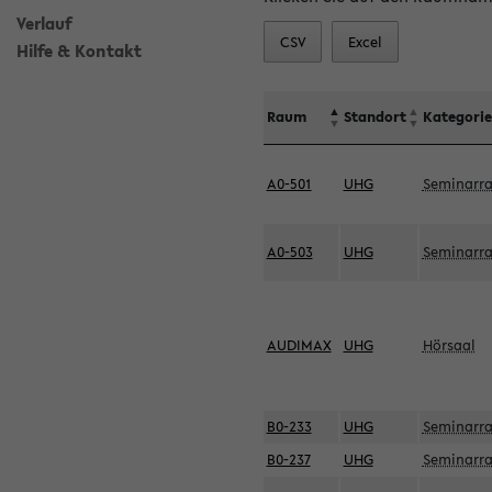
Verlauf
CSV
Excel
Hilfe & Kontakt
Raum
Standort
Kategorie
A0-501
UHG
Seminarr
A0-503
UHG
Seminarr
AUDIMAX
UHG
Hörsaal
B0-233
UHG
Seminarr
B0-237
UHG
Seminarr