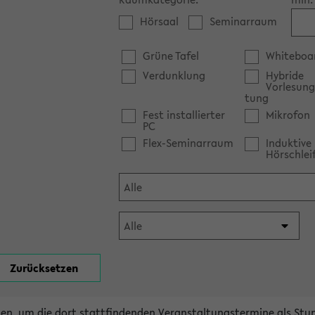
Hörsaal
Seminarraum
Grüne Tafel
Whiteboa
Verdunklung
Hybride
Vorlesung
tung
Fest installierter
Mikrofon
PC
Flex-Seminarraum
Induktive
Hörschlei
en, um die dort stattfindenden Veranstaltungstermine als Stu