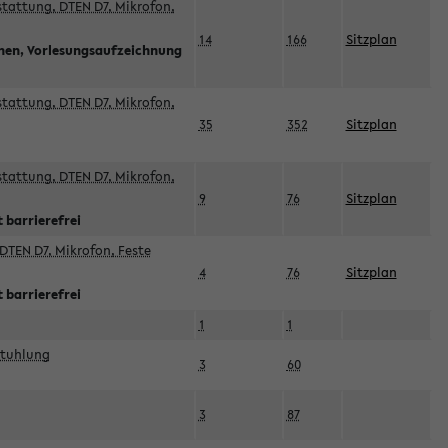
sstattung, DTEN D7, Mikrofon,
14
166
Sitzplan
nnen, Vorlesungsaufzeichnung
sstattung, DTEN D7, Mikrofon,
35
352
Sitzplan
sstattung, DTEN D7, Mikrofon,
9
76
Sitzplan
 barrierefrei
DTEN D7, Mikrofon, Feste
4
76
Sitzplan
 barrierefrei
1
1
stuhlung
3
60
3
87