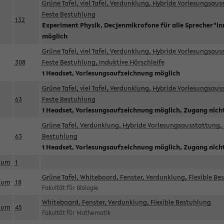
Grüne Tafel, viel Tafel, Verdunklung, Hybride Vorlesungsau
Feste Bestuhlung
132
Experiment Physik, Decjenmikrofone für alle Sprecher*i
möglich
Grüne Tafel, viel Tafel, Verdunklung, Hybride Vorlesungsau
308
Feste Bestuhlung, Induktive Hörschleife
1 Headset, Vorlesungsaufzeichnung möglich
Grüne Tafel, viel Tafel, Verdunklung, Hybride Vorlesungsau
63
Feste Bestuhlung
1 Headset, Vorlesungsaufzeichnung möglich, Zugang nicht
Grüne Tafel, Verdunklung, Hybride Vorlesungsausstattung, 
63
Bestuhlung
1 Headset, Vorlesungsaufzeichnung möglich, Zugang nicht
aum
1
Grüne Tafel, Whiteboard, Fenster, Verdunklung, Flexible Be
aum
18
Fakultät für Biologie
Whiteboard, Fenster, Verdunklung, Flexible Bestuhlung
aum
45
Fakultät für Mathematik