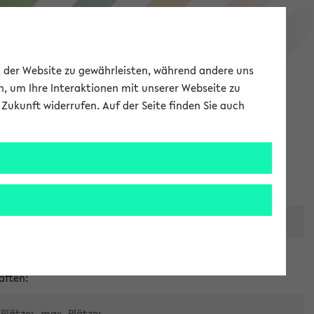
eKVV
ät der Website zu gewährleisten, während andere uns
h, um Ihre Interaktionen mit unserer Webseite zu
Zukunft widerrufen. Auf der Seite finden Sie auch
Meine Uni
EN
ANMELDEN
er zentralen Raumvergabe
aften:
Plätze:
max. Plätze: