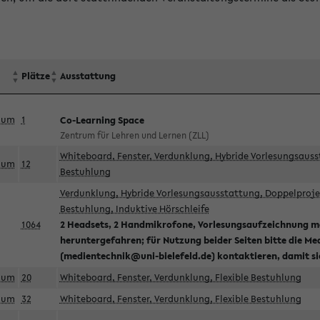
Plätze
Ausstattung
aum
1
Co-Learning Space
Zentrum für Lehren und Lernen (ZLL)
Whiteboard, Fenster, Verdunklung, Hybride Vorlesungsausst
aum
12
Bestuhlung
Verdunklung, Hybride Vorlesungsausstattung, Doppelprojek
Bestuhlung, Induktive Hörschleife
1064
2 Headsets, 2 Handmikrofone, Vorlesungsaufzeichnung mö
heruntergefahren; für Nutzung beider Seiten bitte die Me
(medientechnik@uni-bielefeld.de) kontaktieren, damit s
aum
20
Whiteboard, Fenster, Verdunklung, Flexible Bestuhlung
aum
32
Whiteboard, Fenster, Verdunklung, Flexible Bestuhlung