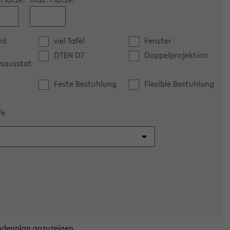
rd
viel Tafel
Fenster
DTEN D7
Doppelprojektion
sausstat
Feste Bestuhlung
Flexible Bestuhlung
fe
ndenplan anzuzeigen.