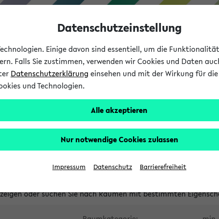
Datenschutzeinstellung
chnologien. Einige davon sind essentiell, um die Funktionalit
sern. Falls Sie zustimmen, verwenden wir Cookies und Daten auc
nter
Datenschutzerklärung
einsehen und mit der Wirkung für die 
ookies und Technologien.
Studium
Lehre
International
Alle akzeptieren
waltete Räume
Nur notwendige Cookies zulassen
tungsüberschneidungen
Raumüberschneidungen
Hinweise d
Impressum
Datenschutz
Barrierefreiheit
uni-bielefeld.de
anzeigen oder suchen Sie nach Räumen mit bestimmten Eigensch
Raumkategorie:
min. 