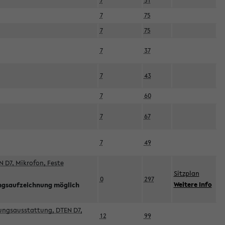
7
51
7
75
7
75
7
37
7
43
7
60
7
67
7
49
 D7, Mikrofon, Feste
Sitzplan
0
297
Weitere Info
ngsaufzeichnung möglich
esungsausstattung, DTEN D7,
12
99