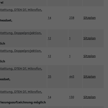
rei
sstattung, DTEN D7, Mikrofon,
14
238
Sitzplan
Headset,
sstattung, Doppelprojektion,
12
1
Sitzplan
lich
sstattung, Doppelprojektion,
12
1
Sitzplan
lich
sstattung, DTEN D7, Mikrofon,
35
443
Sitzplan
eadset,
sstattung, DTEN D7, Mikrofon,
14
130
Sitzplan
orlesungsaufzeichnung möglich