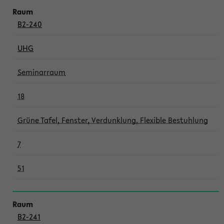
B2-240
UHG
Seminarraum
18
Grüne Tafel, Fenster, Verdunklung, Flexible Bestuhlung
7
51
B2-241