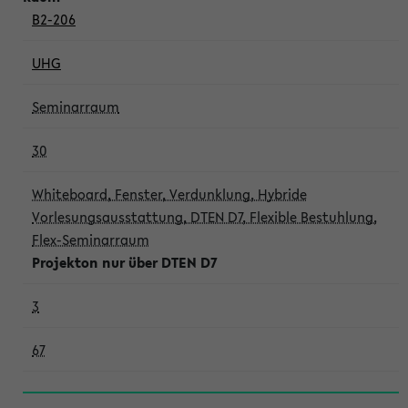
B2-206
UHG
Seminarraum
30
Whiteboard, Fenster, Verdunklung, Hybride
Vorlesungsausstattung, DTEN D7, Flexible Bestuhlung,
Flex-Seminarraum
Projekton nur über DTEN D7
3
67