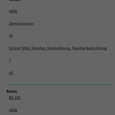
UHG
Seminarraum
18
Grüne Tafel, Fenster, Verdunklung, Flexible Bestuhlung
7
42
B2-215
UHG