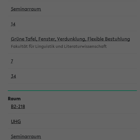
Seminarraum
14
Grüne Tafel, Fenster, Verdunklung, Flexible Bestuhlung
Fakultät für Linguistik und Literaturwissenschaft
7
34
B2-218
UHG
Seminarraum