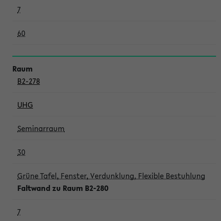
7
60
B2-278
UHG
Seminarraum
30
Grüne Tafel, Fenster, Verdunklung, Flexible Bestuhlung
Faltwand zu Raum B2-280
7