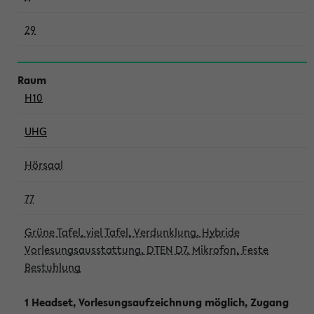
29
H10
UHG
Hörsaal
77
Grüne Tafel, viel Tafel, Verdunklung, Hybride
Vorlesungsausstattung, DTEN D7, Mikrofon, Feste
Bestuhlung
1 Headset, Vorlesungsaufzeichnung möglich, Zugang