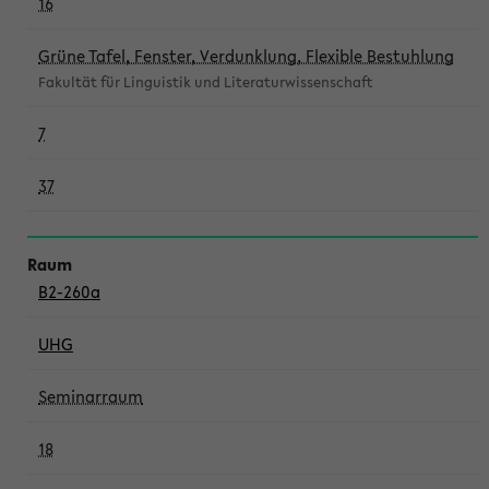
16
Grüne Tafel, Fenster, Verdunklung, Flexible Bestuhlung
Fakultät für Linguistik und Literaturwissenschaft
7
37
B2-260a
UHG
Seminarraum
18