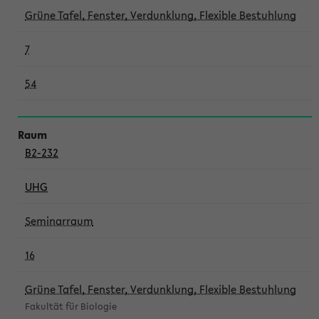
Grüne Tafel, Fenster, Verdunklung, Flexible Bestuhlung
7
54
B2-232
UHG
Seminarraum
16
Grüne Tafel, Fenster, Verdunklung, Flexible Bestuhlung
Fakultät für Biologie