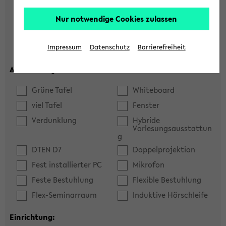
Hörsaal
Seminarraum
Nur notwendige Cookies zulassen
max. Plätze:
Impressum
Datenschutz
Barrierefreiheit
Ausstattung:
Grüne Tafel
Whiteboard
viel Tafel
Fenster
Verdunklung
Hybride
Vorlesungsausstattun
g
DTEN D7
Doppelprojektion
Fest installierter PC
Mikrofon
Feste Bestuhlung
Flexible Bestuhlung
Flex-Seminarraum
Induktive Hörschleife
Einrichtung: