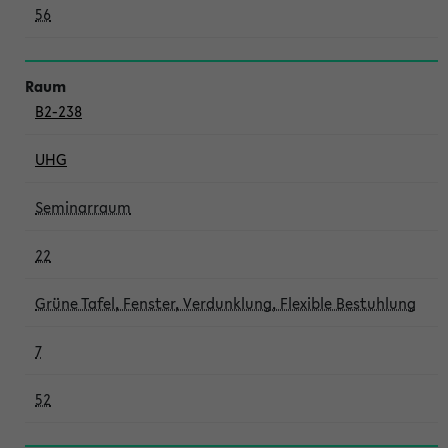
56
B2-238
UHG
Seminarraum
22
Grüne Tafel, Fenster, Verdunklung, Flexible Bestuhlung
7
52