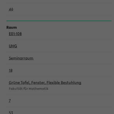
46
E01-108
UHG
Seminarraum
18
Grüne Tafel, Fenster, Flexible Bestuhlung
Fakultät für Mathematik
7
53