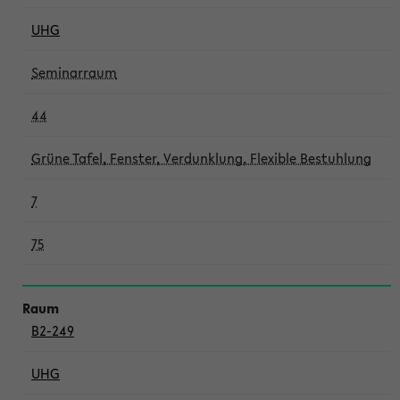
UHG
Seminarraum
44
Grüne Tafel, Fenster, Verdunklung, Flexible Bestuhlung
7
75
B2-249
UHG