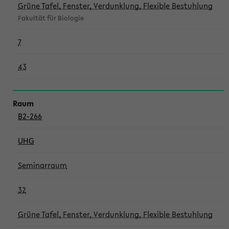
Grüne Tafel, Fenster, Verdunklung, Flexible Bestuhlung
Fakultät für Biologie
7
43
B2-266
UHG
Seminarraum
32
Grüne Tafel, Fenster, Verdunklung, Flexible Bestuhlung