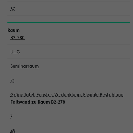
67
B2-280
UHG
Seminarraum
21
Grüne Tafel, Fenster, Verdunklung, Flexible Bestuhlung
Faltwand zu Raum B2-278
7
49