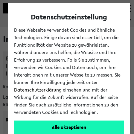
Datenschutzeinstellung
eKVV
Diese Webseite verwendet Cookies und ähnliche
Im eKVV verwaltete Räume
Technologien. Einige davon sind essentiell, um die
Funktionalität der Website zu gewährleisten,
während andere uns helfen, die Website und Ihre
Freie Räume und Veranstaltungsüberschneidungen
Erfahrung zu verbessern. Falls Sie zustimmen,
Raumüberschneidungen
verwenden wir Cookies und Daten auch, um Ihre
Hinweise der zentralen Raumvergabe
Interaktionen mit unserer Webseite zu messen. Sie
können Ihre Einwilligung jederzeit unter
Raumanfragen:
raumvergabe@uni-bielefeld.de
Datenschutzerklärung
einsehen und mit der
Lassen Sie sich alle Räume anzeigen oder suchen Sie nach
Wirkung für die Zukunft widerrufen. Auf der Seite
Räumen mit bestimmten Eigenschaften:
finden Sie auch zusätzliche Informationen zu den
verwendeten Cookies und Technologien.
Raumkriterien:
Alle akzeptieren
Raumkategorie:
min. Plätze: