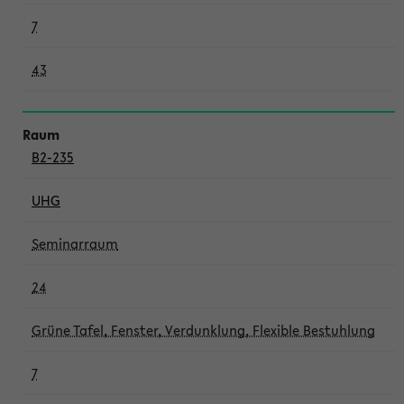
7
43
B2-235
UHG
Seminarraum
24
Grüne Tafel, Fenster, Verdunklung, Flexible Bestuhlung
7