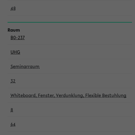
48
B0-237
UHG
Seminarraum
32
Whiteboard, Fenster, Verdunklung, Flexible Bestuhlung
8
64