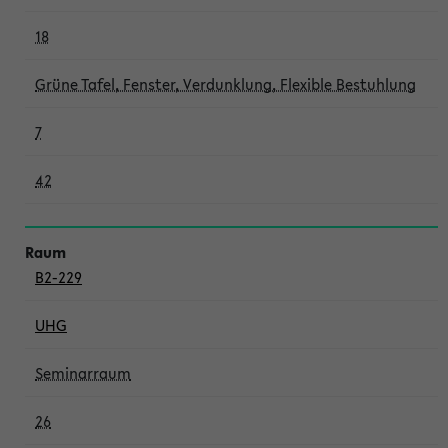
18
Grüne Tafel, Fenster, Verdunklung, Flexible Bestuhlung
7
42
B2-229
UHG
Seminarraum
26