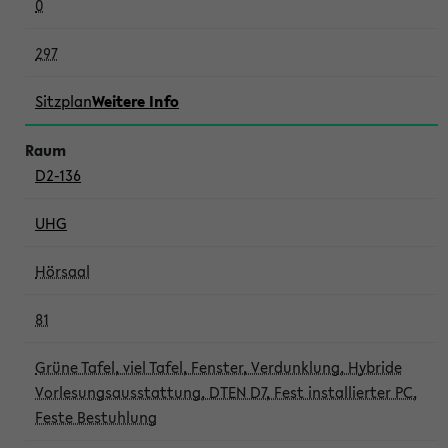
0
297
Sitzplan
Weitere Info
D2-136
UHG
Hörsaal
81
Grüne Tafel, viel Tafel, Fenster, Verdunklung, Hybride
Vorlesungsausstattung, DTEN D7, Fest installierter PC,
Feste Bestuhlung