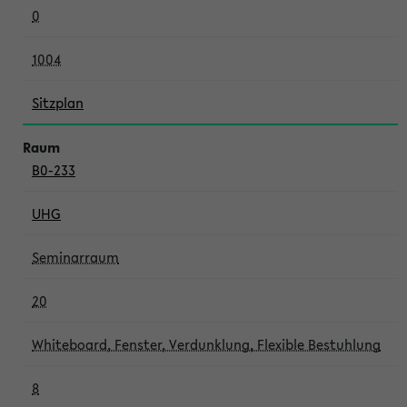
0
1004
Sitzplan
B0-233
UHG
Seminarraum
20
Whiteboard, Fenster, Verdunklung, Flexible Bestuhlung
8