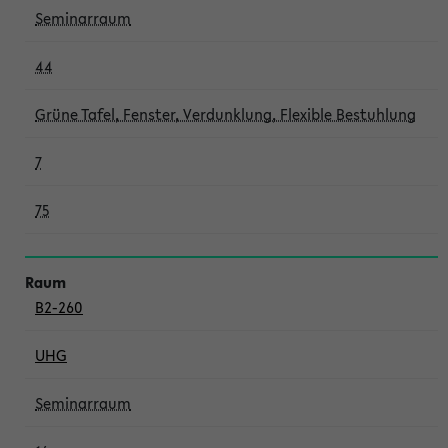
Seminarraum
44
Grüne Tafel, Fenster, Verdunklung, Flexible Bestuhlung
7
75
B2-260
UHG
Seminarraum