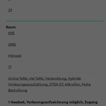
29
H10
UHG
Hörsaal
77
Grüne Tafel, viel Tafel, Verdunklung, Hybride
Vorlesungsausstattung, DTEN D7, Mikrofon, Feste
Bestuhlung
1 Headset, Vorlesungsaufzeichnung möglich, Zugang