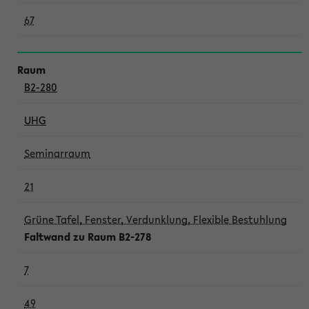
67
B2-280
UHG
Seminarraum
21
Grüne Tafel, Fenster, Verdunklung, Flexible Bestuhlung
Faltwand zu Raum B2-278
7
49