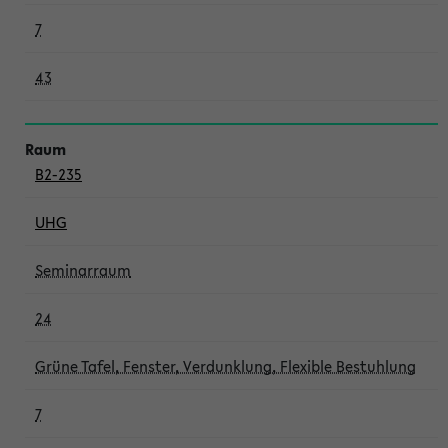
7
43
B2-235
UHG
Seminarraum
24
Grüne Tafel, Fenster, Verdunklung, Flexible Bestuhlung
7