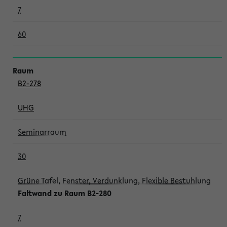
7
60
B2-278
UHG
Seminarraum
30
Grüne Tafel, Fenster, Verdunklung, Flexible Bestuhlung
Faltwand zu Raum B2-280
7