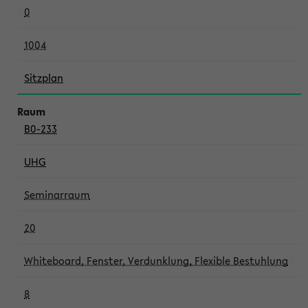
0
1004
Sitzplan
B0-233
UHG
Seminarraum
20
Whiteboard, Fenster, Verdunklung, Flexible Bestuhlung
8