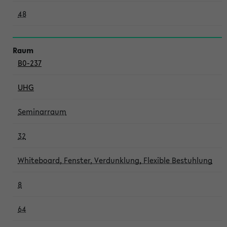
48
B0-237
UHG
Seminarraum
32
Whiteboard, Fenster, Verdunklung, Flexible Bestuhlung
8
64