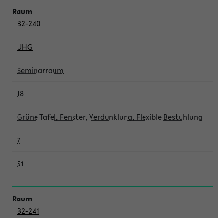
B2-240
UHG
Seminarraum
18
Grüne Tafel, Fenster, Verdunklung, Flexible Bestuhlung
7
51
B2-241