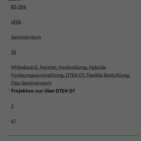
B2-206
UHG
Seminarraum
30
Whiteboard, Fenster, Verdunklung, Hybride
Vorlesungsausstattung, DTEN D7, Flexible Bestuhlung,
Flex-Seminarraum
Projekton nur über DTEN D7
3
67