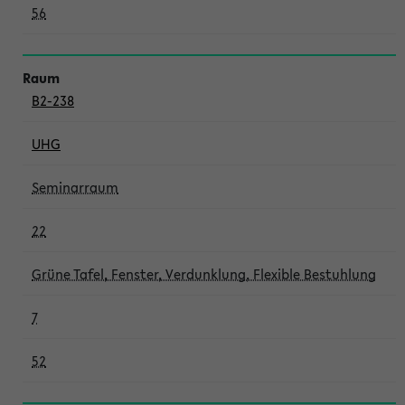
56
B2-238
UHG
Seminarraum
22
Grüne Tafel, Fenster, Verdunklung, Flexible Bestuhlung
7
52