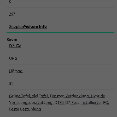
0
297
Sitzplan
Weitere Info
D2-136
UHG
Hörsaal
81
Grüne Tafel, viel Tafel, Fenster, Verdunklung, Hybride
Vorlesungsausstattung, DTEN D7, Fest installierter PC,
Feste Bestuhlung