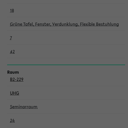
18
Grüne Tafel, Fenster, Verdunklung, Flexible Bestuhlung
7
42
B2-229
UHG
Seminarraum
26