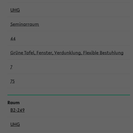
UHG
Seminarraum
44
Grüne Tafel, Fenster, Verdunklung, Flexible Bestuhlung
7
75
B2-249
UHG