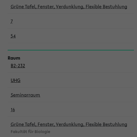
Grüne Tafel, Fenster, Verdunklung, Flexible Bestuhlung
7
54
B2-232
UHG
Seminarraum
16
Grüne Tafel, Fenster, Verdunklung, Flexible Bestuhlung
Fakultät für Biologie