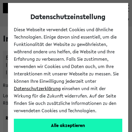
Datenschutzeinstellung
eKVV
Diese Webseite verwendet Cookies und ähnliche
Im eKVV verwaltete Räume
Technologien. Einige davon sind essentiell, um die
Funktionalität der Website zu gewährleisten,
während andere uns helfen, die Website und Ihre
Freie Räume und Veranstaltungsüberschneidungen
Erfahrung zu verbessern. Falls Sie zustimmen,
Raumüberschneidungen
verwenden wir Cookies und Daten auch, um Ihre
Hinweise der zentralen Raumvergabe
Interaktionen mit unserer Webseite zu messen. Sie
können Ihre Einwilligung jederzeit unter
Raumanfragen:
raumvergabe@uni-bielefeld.de
Datenschutzerklärung
einsehen und mit der
Lassen Sie sich alle Räume anzeigen oder suchen Sie nach
Wirkung für die Zukunft widerrufen. Auf der Seite
Räumen mit bestimmten Eigenschaften:
finden Sie auch zusätzliche Informationen zu den
verwendeten Cookies und Technologien.
Raumkriterien:
Alle akzeptieren
Raumkategorie:
min. Plätze: