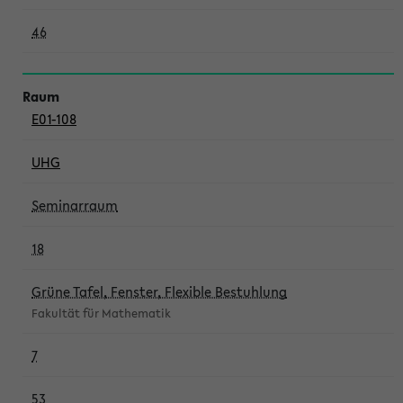
46
E01-108
UHG
Seminarraum
18
Grüne Tafel, Fenster, Flexible Bestuhlung
Fakultät für Mathematik
7
53