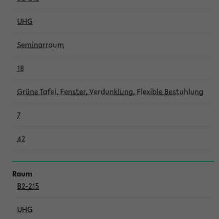
UHG
Seminarraum
18
Grüne Tafel, Fenster, Verdunklung, Flexible Bestuhlung
7
42
B2-215
UHG