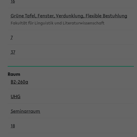
16
Grüne Tafel, Fenster, Verdunklung, Flexible Bestuhlung
Fakultät für Linguistik und Literaturwissenschaft
7
37
B2-260a
UHG
Seminarraum
18