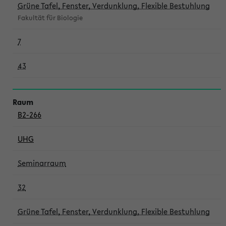
Grüne Tafel, Fenster, Verdunklung, Flexible Bestuhlung
Fakultät für Biologie
7
43
B2-266
UHG
Seminarraum
32
Grüne Tafel, Fenster, Verdunklung, Flexible Bestuhlung