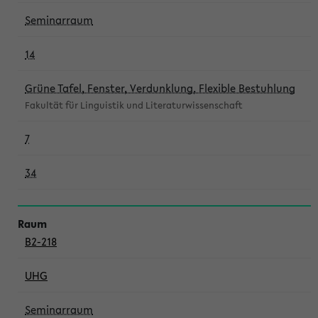
Seminarraum
14
Grüne Tafel, Fenster, Verdunklung, Flexible Bestuhlung
Fakultät für Linguistik und Literaturwissenschaft
7
34
B2-218
UHG
Seminarraum