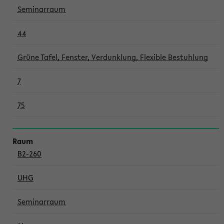
Seminarraum
44
Grüne Tafel, Fenster, Verdunklung, Flexible Bestuhlung
7
75
B2-260
UHG
Seminarraum