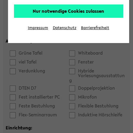
Hörsaal
Seminarraum
Nur notwendige Cookies zulassen
max. Plätze:
Impressum
Datenschutz
Barrierefreiheit
Ausstattung:
Grüne Tafel
Whiteboard
viel Tafel
Fenster
Verdunklung
Hybride
Vorlesungsausstattun
g
DTEN D7
Doppelprojektion
Fest installierter PC
Mikrofon
Feste Bestuhlung
Flexible Bestuhlung
Flex-Seminarraum
Induktive Hörschleife
Einrichtung: