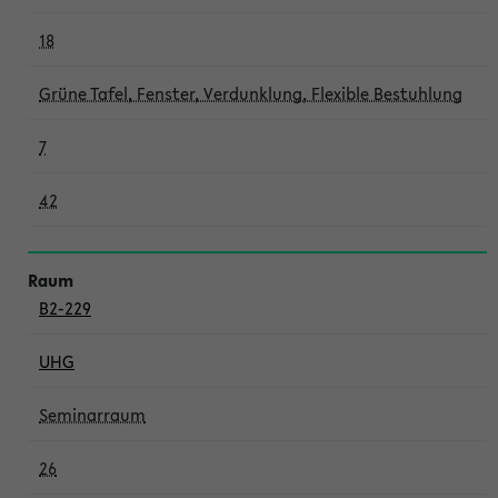
18
Grüne Tafel, Fenster, Verdunklung, Flexible Bestuhlung
7
42
B2-229
UHG
Seminarraum
26