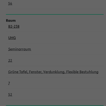
56
B2-238
UHG
Seminarraum
22
Grüne Tafel, Fenster, Verdunklung, Flexible Bestuhlung
7
52