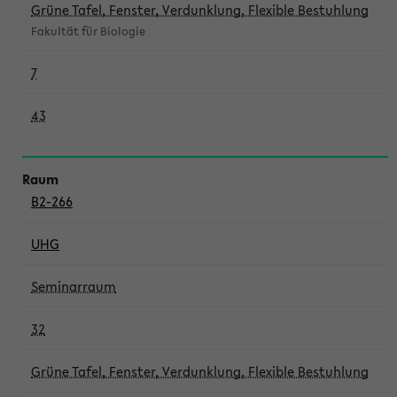
Grüne Tafel, Fenster, Verdunklung, Flexible Bestuhlung
Fakultät für Biologie
7
43
B2-266
UHG
Seminarraum
32
Grüne Tafel, Fenster, Verdunklung, Flexible Bestuhlung