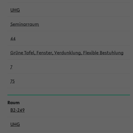
UHG
Seminarraum
44
Grüne Tafel, Fenster, Verdunklung, Flexible Bestuhlung
7
75
B2-249
UHG