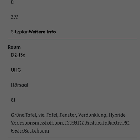
0
297
Sitzplan
Weitere Info
D2-136
UHG
Hörsaal
81
Grüne Tafel, viel Tafel, Fenster, Verdunklung, Hybride
Vorlesungsausstattung, DTEN D7, Fest installierter PC,
Feste Bestuhlung