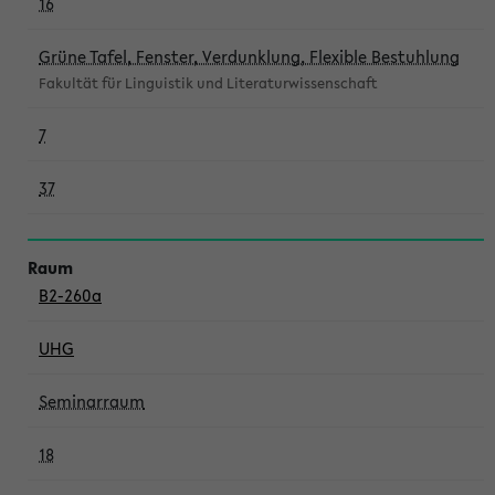
16
Grüne Tafel, Fenster, Verdunklung, Flexible Bestuhlung
Fakultät für Linguistik und Literaturwissenschaft
7
37
B2-260a
UHG
Seminarraum
18