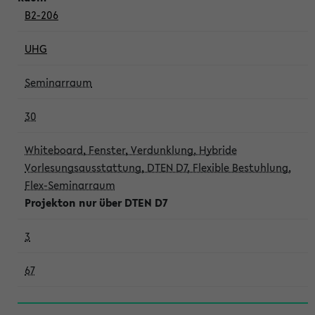
B2-206
UHG
Seminarraum
30
Whiteboard, Fenster, Verdunklung, Hybride
Vorlesungsausstattung, DTEN D7, Flexible Bestuhlung,
Flex-Seminarraum
Projekton nur über DTEN D7
3
67