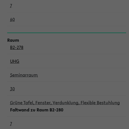
7
60
B2-278
UHG
Seminarraum
30
Grüne Tafel, Fenster, Verdunklung, Flexible Bestuhlung
Faltwand zu Raum B2-280
7