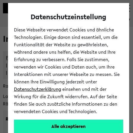
Datenschutzeinstellung
eKVV
Diese Webseite verwendet Cookies und ähnliche
Im eKVV verwaltete Räume
Technologien. Einige davon sind essentiell, um die
Funktionalität der Website zu gewährleisten,
während andere uns helfen, die Website und Ihre
Freie Räume und Veranstaltungsüberschneidungen
Erfahrung zu verbessern. Falls Sie zustimmen,
Raumüberschneidungen
verwenden wir Cookies und Daten auch, um Ihre
Hinweise der zentralen Raumvergabe
Interaktionen mit unserer Webseite zu messen. Sie
können Ihre Einwilligung jederzeit unter
Raumanfragen:
raumvergabe@uni-bielefeld.de
Datenschutzerklärung
einsehen und mit der
Lassen Sie sich alle Räume anzeigen oder suchen Sie nach
Wirkung für die Zukunft widerrufen. Auf der Seite
Räumen mit bestimmten Eigenschaften:
finden Sie auch zusätzliche Informationen zu den
verwendeten Cookies und Technologien.
Raumkriterien:
Alle akzeptieren
Raumkategorie:
min. Plätze: