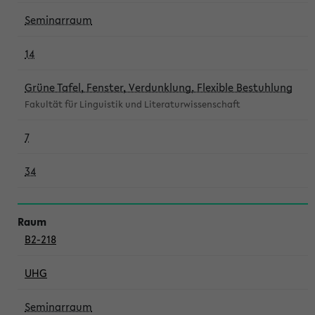
Seminarraum
14
Grüne Tafel, Fenster, Verdunklung, Flexible Bestuhlung
Fakultät für Linguistik und Literaturwissenschaft
7
34
B2-218
UHG
Seminarraum