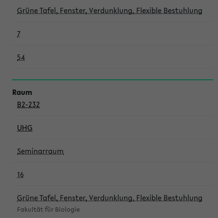
Grüne Tafel, Fenster, Verdunklung, Flexible Bestuhlung
7
54
B2-232
UHG
Seminarraum
16
Grüne Tafel, Fenster, Verdunklung, Flexible Bestuhlung
Fakultät für Biologie