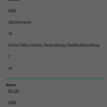
UHG
Seminarraum
18
Grüne Tafel, Fenster, Verdunklung, Flexible Bestuhlung
7
42
B2-215
UHG