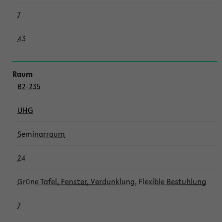
7
43
B2-235
UHG
Seminarraum
24
Grüne Tafel, Fenster, Verdunklung, Flexible Bestuhlung
7