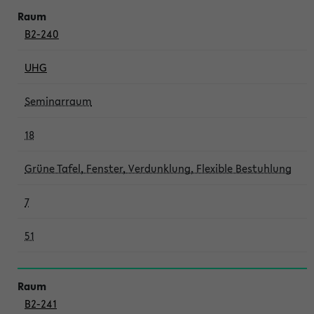
B2-240
UHG
Seminarraum
18
Grüne Tafel, Fenster, Verdunklung, Flexible Bestuhlung
7
51
B2-241