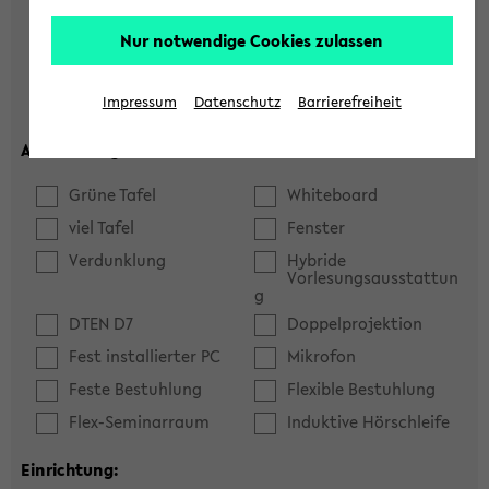
Hörsaal
Seminarraum
Nur notwendige Cookies zulassen
max. Plätze:
Impressum
Datenschutz
Barrierefreiheit
Ausstattung:
Grüne Tafel
Whiteboard
viel Tafel
Fenster
Verdunklung
Hybride
Vorlesungsausstattun
g
DTEN D7
Doppelprojektion
Fest installierter PC
Mikrofon
Feste Bestuhlung
Flexible Bestuhlung
Flex-Seminarraum
Induktive Hörschleife
Einrichtung: