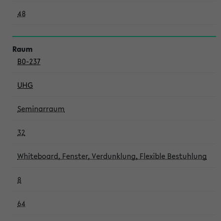
48
B0-237
UHG
Seminarraum
32
Whiteboard, Fenster, Verdunklung, Flexible Bestuhlung
8
64