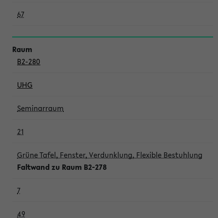
67
B2-280
UHG
Seminarraum
21
Grüne Tafel, Fenster, Verdunklung, Flexible Bestuhlung
Faltwand zu Raum B2-278
7
49