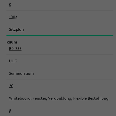
0
1004
Sitzplan
B0-233
UHG
Seminarraum
20
Whiteboard, Fenster, Verdunklung, Flexible Bestuhlung
8