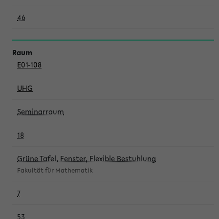
46
E01-108
UHG
Seminarraum
18
Grüne Tafel, Fenster, Flexible Bestuhlung
Fakultät für Mathematik
7
53