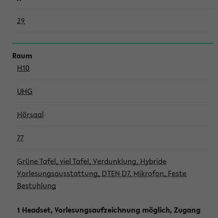
29
H10
UHG
Hörsaal
77
Grüne Tafel, viel Tafel, Verdunklung, Hybride
Vorlesungsausstattung, DTEN D7, Mikrofon, Feste
Bestuhlung
1 Headset, Vorlesungsaufzeichnung möglich, Zugang