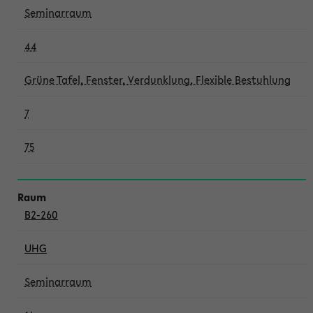
Seminarraum
44
Grüne Tafel, Fenster, Verdunklung, Flexible Bestuhlung
7
75
B2-260
UHG
Seminarraum