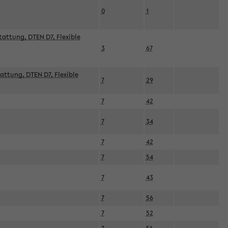
0
1
attung, DTEN D7, Flexible
3
67
attung, DTEN D7, Flexible
7
29
7
42
7
34
7
42
7
54
7
43
7
56
7
52