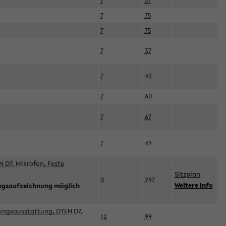
7
51
7
75
7
75
7
37
7
43
7
60
7
67
7
49
 D7, Mikrofon, Feste
Sitzplan
0
297
Weitere Info
ngsaufzeichnung möglich
esungsausstattung, DTEN D7,
12
99