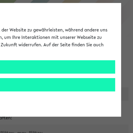
eKVV
ät der Website zu gewährleisten, während andere uns
h, um Ihre Interaktionen mit unserer Webseite zu
Zukunft widerrufen. Auf der Seite finden Sie auch
Meine Uni
EN
ANMELDEN
er zentralen Raumvergabe
aften:
Plätze:
max. Plätze: