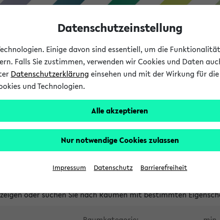
Datenschutzeinstellung
chnologien. Einige davon sind essentiell, um die Funktionalit
sern. Falls Sie zustimmen, verwenden wir Cookies und Daten auc
nter
Datenschutzerklärung
einsehen und mit der Wirkung für die 
ookies und Technologien.
Studium
Lehre
International
Alle akzeptieren
waltete Räume
Nur notwendige Cookies zulassen
tungsüberschneidungen
Raumüberschneidungen
Hinweise d
Impressum
Datenschutz
Barrierefreiheit
uni-bielefeld.de
anzeigen oder suchen Sie nach Räumen mit bestimmten Eigensch
Raumkategorie:
min. 