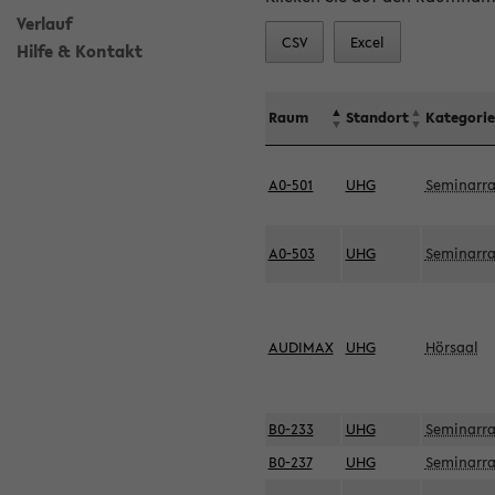
Verlauf
CSV
Excel
Hilfe & Kontakt
Raum
Standort
Kategorie
A0-501
UHG
Seminarr
A0-503
UHG
Seminarr
AUDIMAX
UHG
Hörsaal
B0-233
UHG
Seminarr
B0-237
UHG
Seminarr