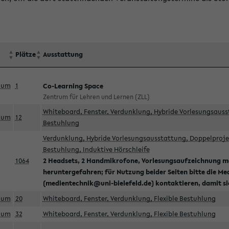
Plätze
Ausstattung
aum
1
Co-Learning Space
Zentrum für Lehren und Lernen (ZLL)
Whiteboard, Fenster, Verdunklung, Hybride Vorlesungsausst
aum
12
Bestuhlung
Verdunklung, Hybride Vorlesungsausstattung, Doppelprojek
Bestuhlung, Induktive Hörschleife
1064
2 Headsets, 2 Handmikrofone, Vorlesungsaufzeichnung mö
heruntergefahren; für Nutzung beider Seiten bitte die Me
(medientechnik@uni-bielefeld.de) kontaktieren, damit s
aum
20
Whiteboard, Fenster, Verdunklung, Flexible Bestuhlung
aum
32
Whiteboard, Fenster, Verdunklung, Flexible Bestuhlung