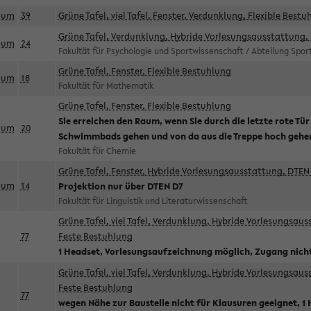
aum
39
Grüne Tafel, viel Tafel, Fenster, Verdunklung, Flexible Bestu
Grüne Tafel, Verdunklung, Hybride Vorlesungsausstattung, 
aum
24
Fakultät für Psychologie und Sportwissenschaft / Abteilung Spo
Grüne Tafel, Fenster, Flexible Bestuhlung
aum
18
Fakultät für Mathematik
Grüne Tafel, Fenster, Flexible Bestuhlung
Sie erreichen den Raum, wenn Sie durch die letzte rote Tür
aum
20
Schwimmbads gehen und von da aus die Treppe hoch gehe
Fakultät für Chemie
Grüne Tafel, Fenster, Hybride Vorlesungsausstattung, DTEN 
aum
14
Projektion nur über DTEN D7
Fakultät für Linguistik und Literaturwissenschaft
Grüne Tafel, viel Tafel, Verdunklung, Hybride Vorlesungsau
77
Feste Bestuhlung
1 Headset, Vorlesungsaufzeichnung möglich, Zugang nicht
Grüne Tafel, viel Tafel, Verdunklung, Hybride Vorlesungsau
Feste Bestuhlung
77
wegen Nähe zur Baustelle nicht für Klausuren geeignet, 1 