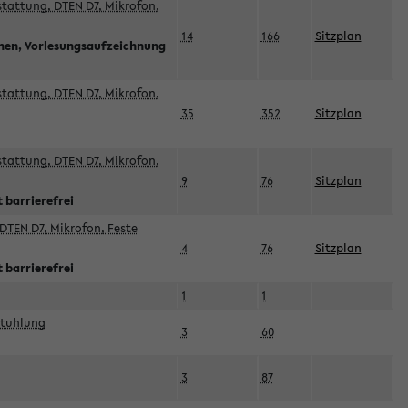
sstattung, DTEN D7, Mikrofon,
14
166
Sitzplan
nnen, Vorlesungsaufzeichnung
sstattung, DTEN D7, Mikrofon,
35
352
Sitzplan
sstattung, DTEN D7, Mikrofon,
9
76
Sitzplan
 barrierefrei
DTEN D7, Mikrofon, Feste
4
76
Sitzplan
 barrierefrei
1
1
stuhlung
3
60
3
87