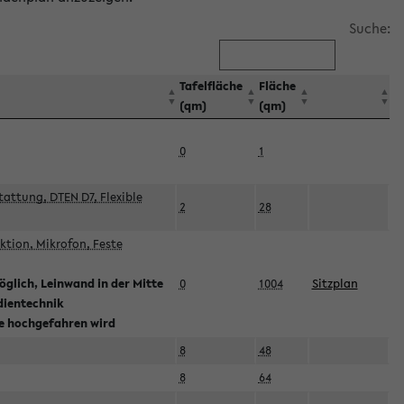
Suche:
Tafelfläche
Fläche
(qm)
(qm)
0
1
attung, DTEN D7, Flexible
2
28
tion, Mikrofon, Feste
glich, Leinwand in der Mitte
0
1004
Sitzplan
dientechnik
ie hochgefahren wird
8
48
8
64