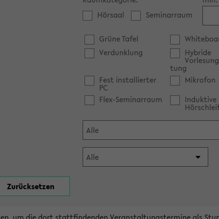
Hörsaal
Seminarraum
Grüne Tafel
Whiteboa
Verdunklung
Hybride
Vorlesung
tung
Fest installierter
Mikrofon
PC
Flex-Seminarraum
Induktive
Hörschlei
en, um die dort stattfindenden Veranstaltungstermine als Stu