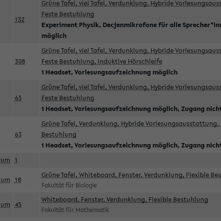
Grüne Tafel, viel Tafel, Verdunklung, Hybride Vorlesungsau
Feste Bestuhlung
132
Experiment Physik, Decjenmikrofone für alle Sprecher*i
möglich
Grüne Tafel, viel Tafel, Verdunklung, Hybride Vorlesungsau
308
Feste Bestuhlung, Induktive Hörschleife
1 Headset, Vorlesungsaufzeichnung möglich
Grüne Tafel, viel Tafel, Verdunklung, Hybride Vorlesungsau
63
Feste Bestuhlung
1 Headset, Vorlesungsaufzeichnung möglich, Zugang nicht
Grüne Tafel, Verdunklung, Hybride Vorlesungsausstattung, 
63
Bestuhlung
1 Headset, Vorlesungsaufzeichnung möglich, Zugang nicht
aum
1
Grüne Tafel, Whiteboard, Fenster, Verdunklung, Flexible Be
aum
18
Fakultät für Biologie
Whiteboard, Fenster, Verdunklung, Flexible Bestuhlung
aum
45
Fakultät für Mathematik