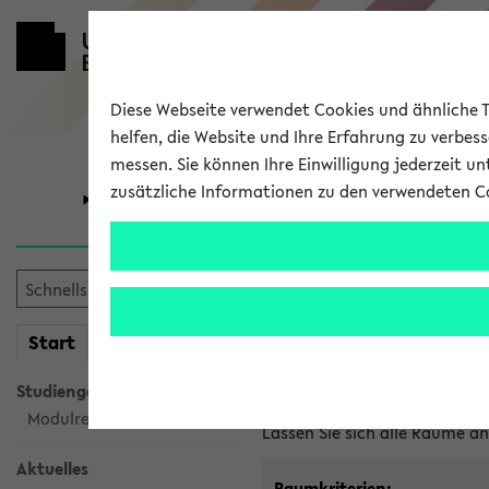
Diese Webseite verwendet Cookies und ähnliche Te
helfen, die Website und Ihre Erfahrung zu verbes
messen. Sie können Ihre Einwilligung jederzeit u
zusätzliche Informationen zu den verwendeten C
Universität
Forschung
Im eKVV ver
mein
Start
eKVV
Freie Räume und Veranstal
Studiengangsauswahl
Raumanfragen:
raumvergabe@
Modulrecherche
Lassen Sie sich alle Räume 
Aktuelles
Raumkriterien: