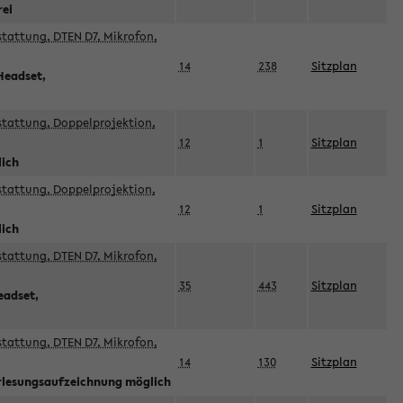
rei
sstattung, DTEN D7, Mikrofon,
14
238
Sitzplan
Headset,
sstattung, Doppelprojektion,
12
1
Sitzplan
lich
sstattung, Doppelprojektion,
12
1
Sitzplan
lich
sstattung, DTEN D7, Mikrofon,
35
443
Sitzplan
eadset,
sstattung, DTEN D7, Mikrofon,
14
130
Sitzplan
orlesungsaufzeichnung möglich