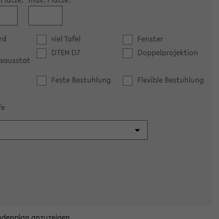
rd
viel Tafel
Fenster
DTEN D7
Doppelprojektion
sausstat
Feste Bestuhlung
Flexible Bestuhlung
fe
ndenplan anzuzeigen.