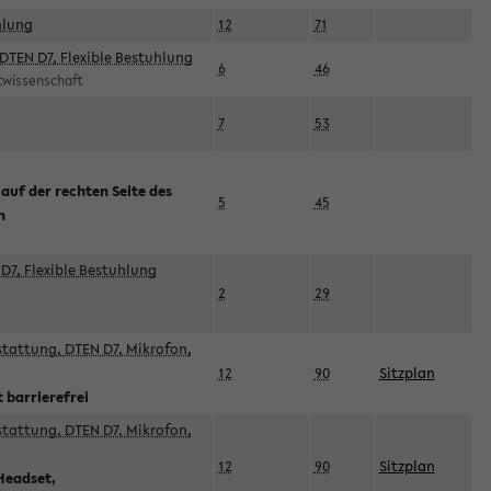
hlung
12
71
DTEN D7, Flexible Bestuhlung
6
46
rtwissenschaft
7
53
 auf der rechten Seite des
5
45
n
D7, Flexible Bestuhlung
2
29
sstattung, DTEN D7, Mikrofon,
12
90
Sitzplan
 barrierefrei
sstattung, DTEN D7, Mikrofon,
12
90
Sitzplan
Headset,