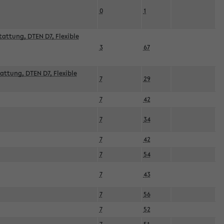
0
1
attung, DTEN D7, Flexible
3
67
attung, DTEN D7, Flexible
7
29
7
42
7
34
7
42
7
54
7
43
7
56
7
52