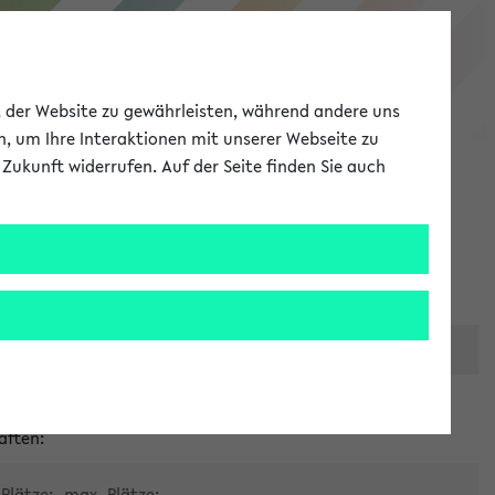
eKVV
ät der Website zu gewährleisten, während andere uns
h, um Ihre Interaktionen mit unserer Webseite zu
Zukunft widerrufen. Auf der Seite finden Sie auch
Meine Uni
EN
ANMELDEN
er zentralen Raumvergabe
aften:
Plätze:
max. Plätze: