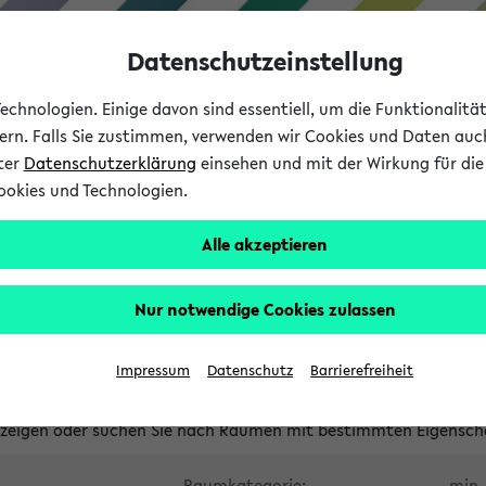
Datenschutzeinstellung
chnologien. Einige davon sind essentiell, um die Funktionalit
sern. Falls Sie zustimmen, verwenden wir Cookies und Daten auc
nter
Datenschutzerklärung
einsehen und mit der Wirkung für die 
ookies und Technologien.
Studium
Lehre
International
Alle akzeptieren
waltete Räume
Nur notwendige Cookies zulassen
tungsüberschneidungen
Raumüberschneidungen
Hinweise d
Impressum
Datenschutz
Barrierefreiheit
uni-bielefeld.de
anzeigen oder suchen Sie nach Räumen mit bestimmten Eigensch
Raumkategorie:
min. 