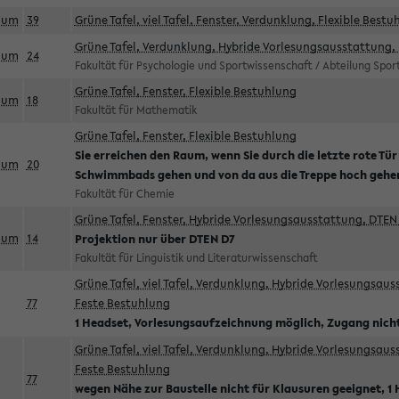
aum
39
Grüne Tafel, viel Tafel, Fenster, Verdunklung, Flexible Bestu
Grüne Tafel, Verdunklung, Hybride Vorlesungsausstattung, 
aum
24
Fakultät für Psychologie und Sportwissenschaft / Abteilung Spo
Grüne Tafel, Fenster, Flexible Bestuhlung
aum
18
Fakultät für Mathematik
Grüne Tafel, Fenster, Flexible Bestuhlung
Sie erreichen den Raum, wenn Sie durch die letzte rote Tür
aum
20
Schwimmbads gehen und von da aus die Treppe hoch gehe
Fakultät für Chemie
Grüne Tafel, Fenster, Hybride Vorlesungsausstattung, DTEN 
aum
14
Projektion nur über DTEN D7
Fakultät für Linguistik und Literaturwissenschaft
Grüne Tafel, viel Tafel, Verdunklung, Hybride Vorlesungsau
77
Feste Bestuhlung
1 Headset, Vorlesungsaufzeichnung möglich, Zugang nicht
Grüne Tafel, viel Tafel, Verdunklung, Hybride Vorlesungsau
Feste Bestuhlung
77
wegen Nähe zur Baustelle nicht für Klausuren geeignet, 1 