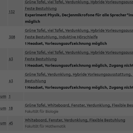
Grüne Tafel, viel Tafel, Verdunklung, Hybride Vorlesungsau
Feste Bestuhlung
132
Experiment Physik, Decjenmikrofone für alle Sprecher*i
möglich
Grüne Tafel, viel Tafel, Verdunklung, Hybride Vorlesungsau
308
Feste Bestuhlung, Induktive Hörschleife
1 Headset, Vorlesungsaufzeichnung möglich
Grüne Tafel, viel Tafel, Verdunklung, Hybride Vorlesungsau
63
Feste Bestuhlung
1 Headset, Vorlesungsaufzeichnung möglich, Zugang nicht
Grüne Tafel, Verdunklung, Hybride Vorlesungsausstattung, 
63
Bestuhlung
1 Headset, Vorlesungsaufzeichnung möglich, Zugang nicht
aum
1
Grüne Tafel, Whiteboard, Fenster, Verdunklung, Flexible Be
aum
18
Fakultät für Biologie
Whiteboard, Fenster, Verdunklung, Flexible Bestuhlung
aum
45
Fakultät für Mathematik