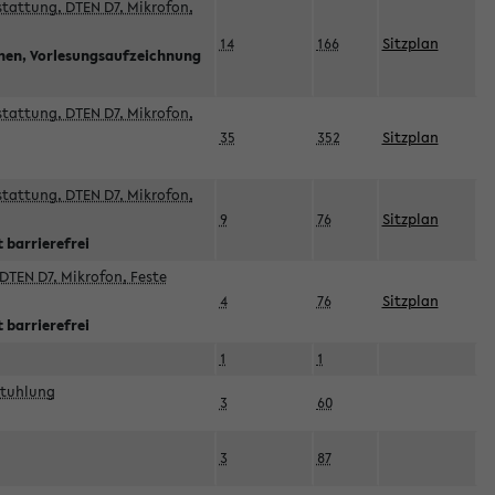
sstattung, DTEN D7, Mikrofon,
14
166
Sitzplan
nnen, Vorlesungsaufzeichnung
sstattung, DTEN D7, Mikrofon,
35
352
Sitzplan
sstattung, DTEN D7, Mikrofon,
9
76
Sitzplan
 barrierefrei
DTEN D7, Mikrofon, Feste
4
76
Sitzplan
 barrierefrei
1
1
stuhlung
3
60
3
87