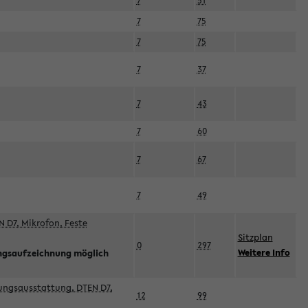
7
51
7
75
7
75
7
37
7
43
7
60
7
67
7
49
 D7, Mikrofon, Feste
Sitzplan
0
297
Weitere Info
ngsaufzeichnung möglich
esungsausstattung, DTEN D7,
12
99