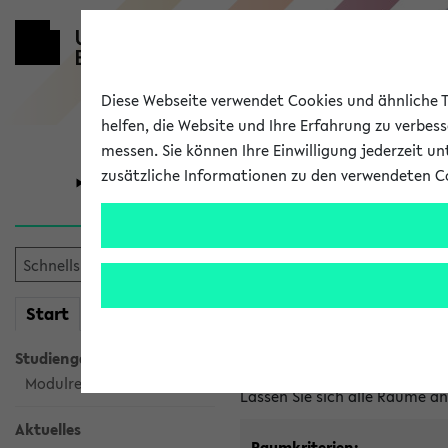
Diese Webseite verwendet Cookies und ähnliche Te
helfen, die Website und Ihre Erfahrung zu verbes
messen. Sie können Ihre Einwilligung jederzeit u
zusätzliche Informationen zu den verwendeten C
Universität
Forschung
Im eKVV ver
mein
Start
eKVV
Freie Räume und Veranstal
Studiengangsauswahl
Raumanfragen:
raumvergabe@
Modulrecherche
Lassen Sie sich alle Räume 
Aktuelles
Raumkriterien: