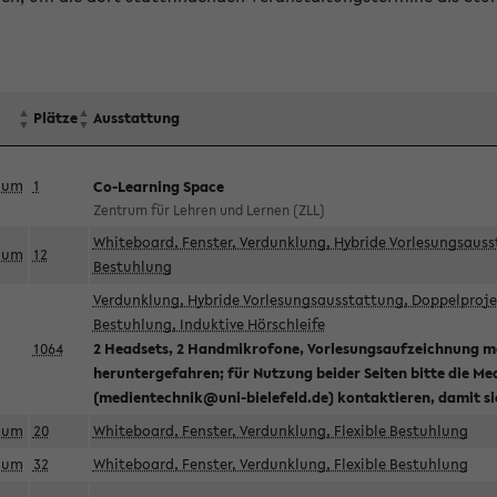
Plätze
Ausstattung
aum
1
Co-Learning Space
Zentrum für Lehren und Lernen (ZLL)
Whiteboard, Fenster, Verdunklung, Hybride Vorlesungsausst
aum
12
Bestuhlung
Verdunklung, Hybride Vorlesungsausstattung, Doppelprojek
Bestuhlung, Induktive Hörschleife
1064
2 Headsets, 2 Handmikrofone, Vorlesungsaufzeichnung mö
heruntergefahren; für Nutzung beider Seiten bitte die Me
(medientechnik@uni-bielefeld.de) kontaktieren, damit s
aum
20
Whiteboard, Fenster, Verdunklung, Flexible Bestuhlung
aum
32
Whiteboard, Fenster, Verdunklung, Flexible Bestuhlung