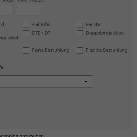
rd
viel Tafel
Fenster
DTEN D7
Doppelprojektion
sausstat
Feste Bestuhlung
Flexible Bestuhlung
fe
ndenplan anzuzeigen.