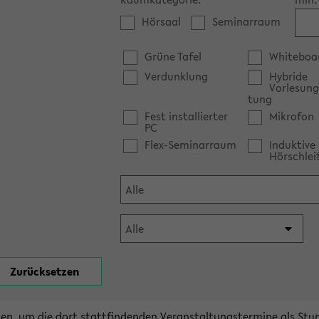
Hörsaal
Seminarraum
Grüne Tafel
Whiteboa
Verdunklung
Hybride
Vorlesung
tung
Fest installierter
Mikrofon
PC
Flex-Seminarraum
Induktive
Hörschlei
en, um die dort stattfindenden Veranstaltungstermine als Stu