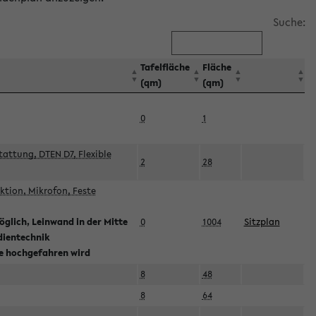
Suche:
Tafelfläche
Fläche
(qm)
(qm)
0
1
attung, DTEN D7, Flexible
2
28
tion, Mikrofon, Feste
glich, Leinwand in der Mitte
0
1004
Sitzplan
dientechnik
ie hochgefahren wird
8
48
8
64