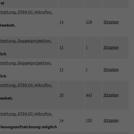
rei
sstattung, DTEN D7, Mikrofon,
14
238
Sitzplan
Headset,
sstattung, Doppelprojektion,
12
1
Sitzplan
lich
sstattung, Doppelprojektion,
12
1
Sitzplan
lich
sstattung, DTEN D7, Mikrofon,
35
443
Sitzplan
eadset,
sstattung, DTEN D7, Mikrofon,
14
130
Sitzplan
orlesungsaufzeichnung möglich