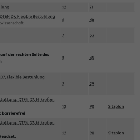
hlung
12
71
DTEN D7, Flexible Bestuhlung
6
46
rtwissenschaft
7
53
 auf der rechten Seite des
5
45
n
D7, Flexible Bestuhlung
2
29
sstattung, DTEN D7, Mikrofon,
12
90
Sitzplan
 barrierefrei
sstattung, DTEN D7, Mikrofon,
12
90
Sitzplan
Headset,