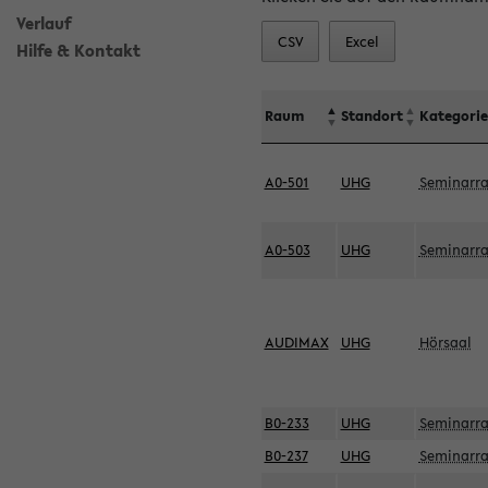
Verlauf
CSV
Excel
Hilfe & Kontakt
Raum
Standort
Kategorie
A0-501
UHG
Seminarr
A0-503
UHG
Seminarr
AUDIMAX
UHG
Hörsaal
B0-233
UHG
Seminarr
B0-237
UHG
Seminarr