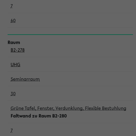
7
60
B2-278
UHG
Seminarraum
30
Grüne Tafel, Fenster, Verdunklung, Flexible Bestuhlung
Faltwand zu Raum B2-280
7