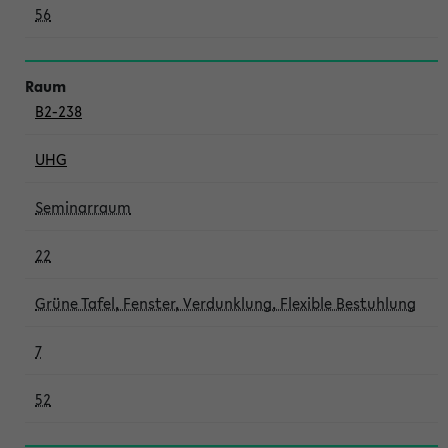
56
B2-238
UHG
Seminarraum
22
Grüne Tafel, Fenster, Verdunklung, Flexible Bestuhlung
7
52