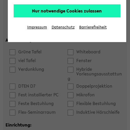
Hörsaal
Seminarraum
Nur notwendige Cookies zulassen
max. Plätze:
Impressum
Datenschutz
Barrierefreiheit
Ausstattung:
Grüne Tafel
Whiteboard
viel Tafel
Fenster
Verdunklung
Hybride
Vorlesungsausstattun
g
DTEN D7
Doppelprojektion
Fest installierter PC
Mikrofon
Feste Bestuhlung
Flexible Bestuhlung
Flex-Seminarraum
Induktive Hörschleife
Einrichtung: