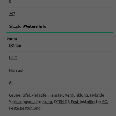
0
297
Sitzplan
Weitere Info
D2-136
UHG
Hörsaal
81
Grüne Tafel, viel Tafel, Fenster, Verdunklung, Hybride
Vorlesungsausstattung, DTEN D7, Fest installierter PC,
Feste Bestuhlung