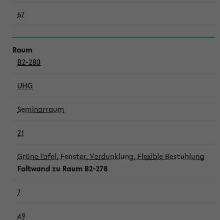
67
B2-280
UHG
Seminarraum
21
Grüne Tafel, Fenster, Verdunklung, Flexible Bestuhlung
Faltwand zu Raum B2-278
7
49