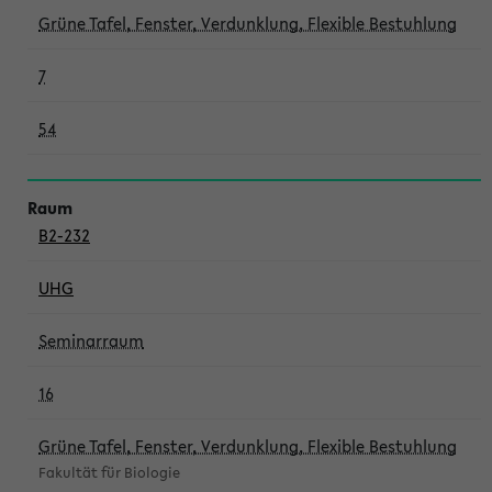
Grüne Tafel, Fenster, Verdunklung, Flexible Bestuhlung
7
54
B2-232
UHG
Seminarraum
16
Grüne Tafel, Fenster, Verdunklung, Flexible Bestuhlung
Fakultät für Biologie