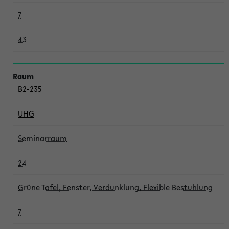
7
43
B2-235
UHG
Seminarraum
24
Grüne Tafel, Fenster, Verdunklung, Flexible Bestuhlung
7