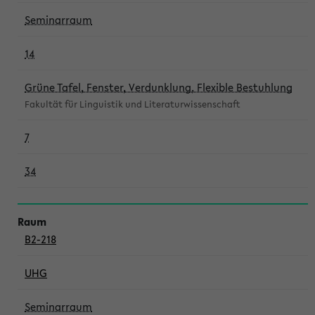
Seminarraum
14
Grüne Tafel, Fenster, Verdunklung, Flexible Bestuhlung
Fakultät für Linguistik und Literaturwissenschaft
7
34
B2-218
UHG
Seminarraum