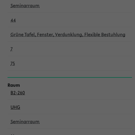
Seminarraum
44
Grüne Tafel, Fenster, Verdunklung, Flexible Bestuhlung
7
75
B2-260
UHG
Seminarraum