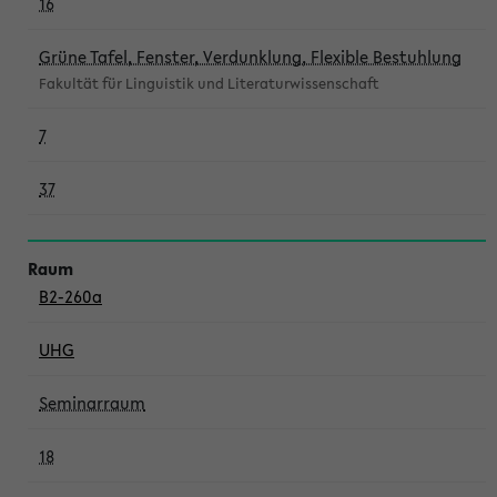
16
Grüne Tafel, Fenster, Verdunklung, Flexible Bestuhlung
Fakultät für Linguistik und Literaturwissenschaft
7
37
B2-260a
UHG
Seminarraum
18