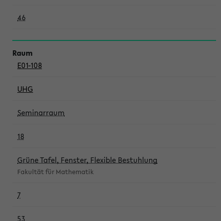
46
E01-108
UHG
Seminarraum
18
Grüne Tafel, Fenster, Flexible Bestuhlung
Fakultät für Mathematik
7
53