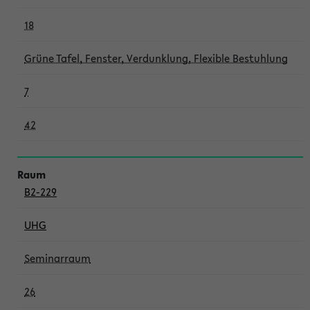
18
Grüne Tafel, Fenster, Verdunklung, Flexible Bestuhlung
7
42
B2-229
UHG
Seminarraum
26