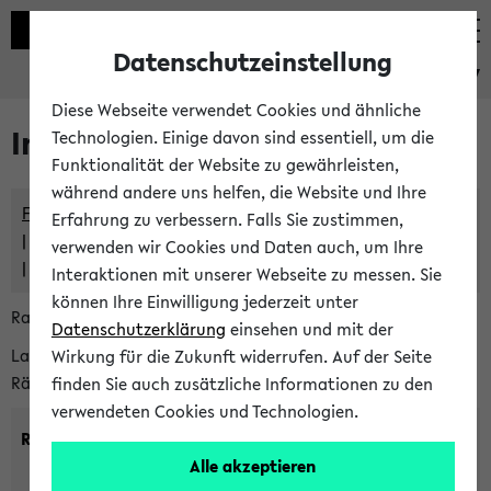
Datenschutzeinstellung
eKVV
Diese Webseite verwendet Cookies und ähnliche
Im eKVV verwaltete Räume
Technologien. Einige davon sind essentiell, um die
Funktionalität der Website zu gewährleisten,
während andere uns helfen, die Website und Ihre
Freie Räume und Veranstaltungsüberschneidungen
Erfahrung zu verbessern. Falls Sie zustimmen,
Raumüberschneidungen
verwenden wir Cookies und Daten auch, um Ihre
Hinweise der zentralen Raumvergabe
Interaktionen mit unserer Webseite zu messen. Sie
können Ihre Einwilligung jederzeit unter
Raumanfragen:
raumvergabe@uni-bielefeld.de
Datenschutzerklärung
einsehen und mit der
Lassen Sie sich alle Räume anzeigen oder suchen Sie nach
Wirkung für die Zukunft widerrufen. Auf der Seite
Räumen mit bestimmten Eigenschaften:
finden Sie auch zusätzliche Informationen zu den
verwendeten Cookies und Technologien.
Raumkriterien:
Alle akzeptieren
Raumkategorie:
min. Plätze: