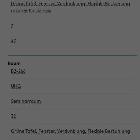
Grüne Tafel, Fenster, Verdunklung, Flexible Bestuhlung
Fakultät für Biologie
7
43
B2-266
UHG
Seminarraum
32
Grüne Tafel, Fenster, Verdunklung, Flexible Bestuhlung