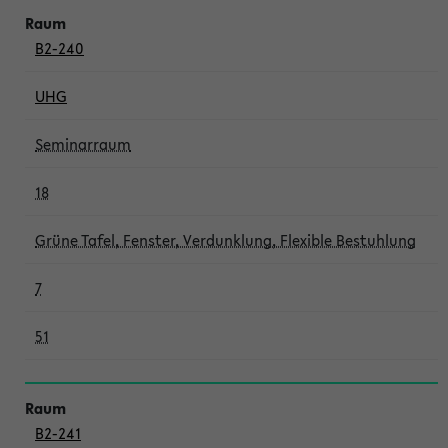
B2-240
UHG
Seminarraum
18
Grüne Tafel, Fenster, Verdunklung, Flexible Bestuhlung
7
51
B2-241