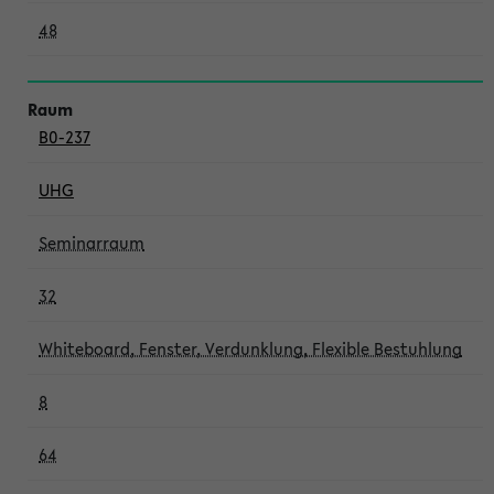
48
B0-237
UHG
Seminarraum
32
Whiteboard, Fenster, Verdunklung, Flexible Bestuhlung
8
64