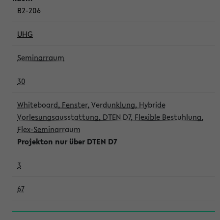
B2-206
UHG
Seminarraum
30
Whiteboard, Fenster, Verdunklung, Hybride
Vorlesungsausstattung, DTEN D7, Flexible Bestuhlung,
Flex-Seminarraum
Projekton nur über DTEN D7
3
67