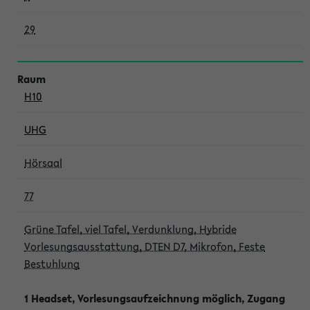
29
H10
UHG
Hörsaal
77
Grüne Tafel, viel Tafel, Verdunklung, Hybride
Vorlesungsausstattung, DTEN D7, Mikrofon, Feste
Bestuhlung
1 Headset, Vorlesungsaufzeichnung möglich, Zugang