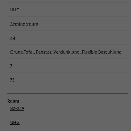
UHG
Seminarraum
44
Grüne Tafel, Fenster, Verdunklung, Flexible Bestuhlung
7
75
B2-249
UHG