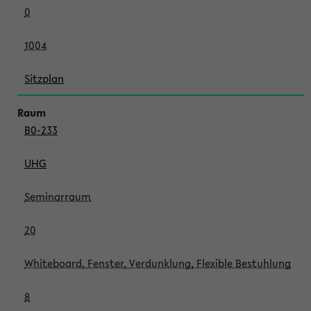
0
1004
Sitzplan
B0-233
UHG
Seminarraum
20
Whiteboard, Fenster, Verdunklung, Flexible Bestuhlung
8