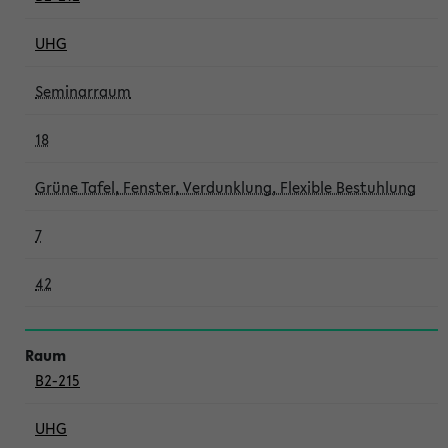
UHG
Seminarraum
18
Grüne Tafel, Fenster, Verdunklung, Flexible Bestuhlung
7
42
B2-215
UHG