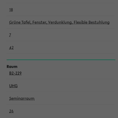
18
Grüne Tafel, Fenster, Verdunklung, Flexible Bestuhlung
7
42
B2-229
UHG
Seminarraum
26