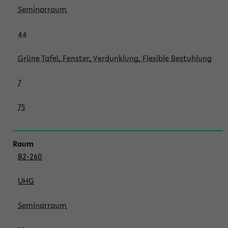
Seminarraum
44
Grüne Tafel, Fenster, Verdunklung, Flexible Bestuhlung
7
75
B2-260
UHG
Seminarraum