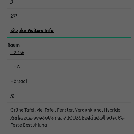
0
297
Sitzplan
Weitere Info
D2-136
UHG
Hörsaal
81
Grüne Tafel, viel Tafel, Fenster, Verdunklung, Hybride
Vorlesungsausstattung, DTEN D7, Fest installierter PC,
Feste Bestuhlung