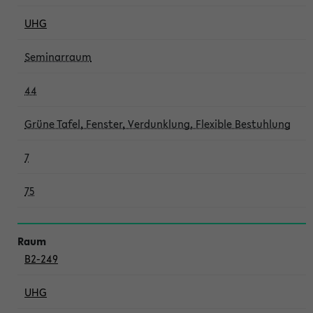
UHG
Seminarraum
44
Grüne Tafel, Fenster, Verdunklung, Flexible Bestuhlung
7
75
B2-249
UHG