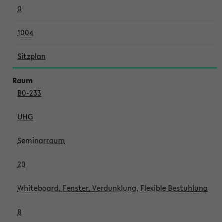
0
1004
Sitzplan
B0-233
UHG
Seminarraum
20
Whiteboard, Fenster, Verdunklung, Flexible Bestuhlung
8