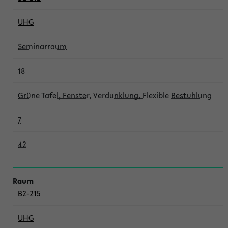
UHG
Seminarraum
18
Grüne Tafel, Fenster, Verdunklung, Flexible Bestuhlung
7
42
B2-215
UHG