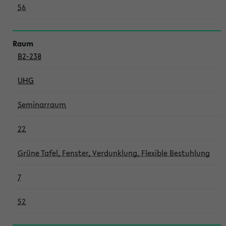
56
B2-238
UHG
Seminarraum
22
Grüne Tafel, Fenster, Verdunklung, Flexible Bestuhlung
7
52