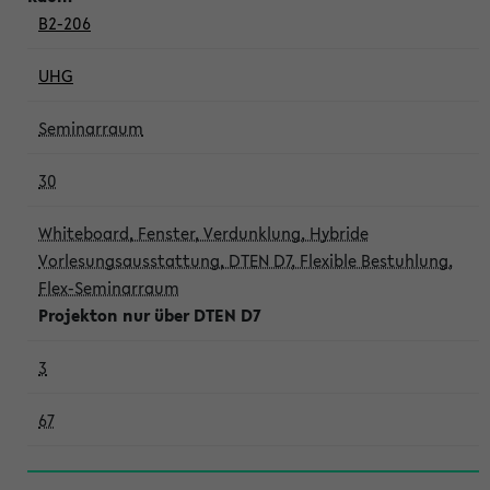
B2-206
UHG
Seminarraum
30
Whiteboard, Fenster, Verdunklung, Hybride
Vorlesungsausstattung, DTEN D7, Flexible Bestuhlung,
Flex-Seminarraum
Projekton nur über DTEN D7
3
67