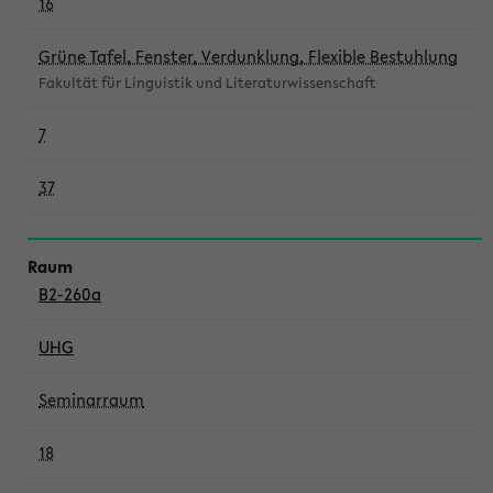
16
Grüne Tafel, Fenster, Verdunklung, Flexible Bestuhlung
Fakultät für Linguistik und Literaturwissenschaft
7
37
B2-260a
UHG
Seminarraum
18