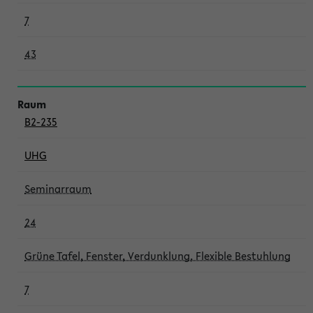
7
43
B2-235
UHG
Seminarraum
24
Grüne Tafel, Fenster, Verdunklung, Flexible Bestuhlung
7