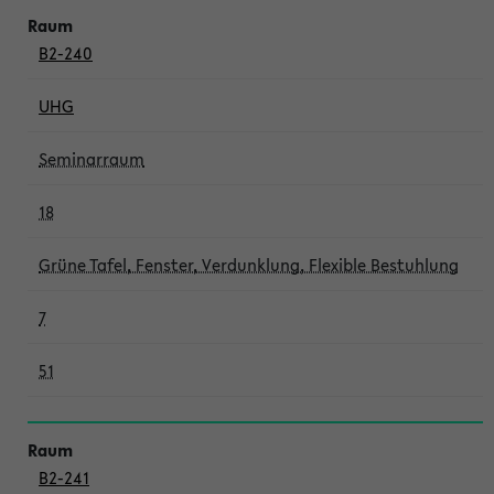
B2-240
UHG
Seminarraum
18
Grüne Tafel, Fenster, Verdunklung, Flexible Bestuhlung
7
51
B2-241