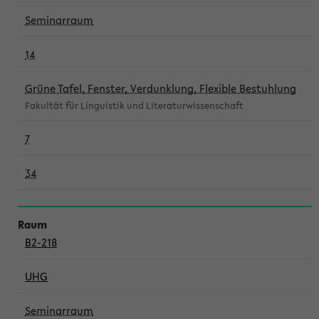
Seminarraum
14
Grüne Tafel, Fenster, Verdunklung, Flexible Bestuhlung
Fakultät für Linguistik und Literaturwissenschaft
7
34
B2-218
UHG
Seminarraum