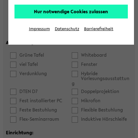
Hörsaal
Seminarraum
Nur notwendige Cookies zulassen
max. Plätze:
Impressum
Datenschutz
Barrierefreiheit
Ausstattung:
Grüne Tafel
Whiteboard
viel Tafel
Fenster
Verdunklung
Hybride
Vorlesungsausstattun
g
DTEN D7
Doppelprojektion
Fest installierter PC
Mikrofon
Feste Bestuhlung
Flexible Bestuhlung
Flex-Seminarraum
Induktive Hörschleife
Einrichtung: