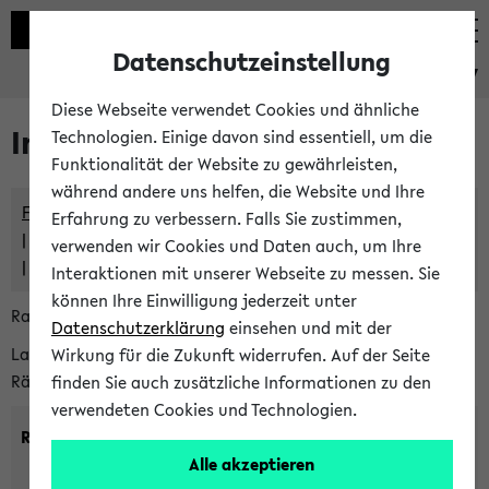
Datenschutzeinstellung
eKVV
Diese Webseite verwendet Cookies und ähnliche
Im eKVV verwaltete Räume
Technologien. Einige davon sind essentiell, um die
Funktionalität der Website zu gewährleisten,
während andere uns helfen, die Website und Ihre
Freie Räume und Veranstaltungsüberschneidungen
Erfahrung zu verbessern. Falls Sie zustimmen,
Raumüberschneidungen
verwenden wir Cookies und Daten auch, um Ihre
Hinweise der zentralen Raumvergabe
Interaktionen mit unserer Webseite zu messen. Sie
können Ihre Einwilligung jederzeit unter
Raumanfragen:
raumvergabe@uni-bielefeld.de
Datenschutzerklärung
einsehen und mit der
Lassen Sie sich alle Räume anzeigen oder suchen Sie nach
Wirkung für die Zukunft widerrufen. Auf der Seite
Räumen mit bestimmten Eigenschaften:
finden Sie auch zusätzliche Informationen zu den
verwendeten Cookies und Technologien.
Raumkriterien:
Alle akzeptieren
Raumkategorie:
min. Plätze: