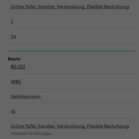
Grüne Tafel, Fenster, Verdunklung, Flexible Bestuhlung
7
54
B2-232
UHG
Seminarraum
16
Grüne Tafel, Fenster, Verdunklung, Flexible Bestuhlung
Fakultät für Biologie