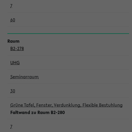
7
60
B2-278
UHG
Seminarraum
30
Grüne Tafel, Fenster, Verdunklung, Flexible Bestuhlung
Faltwand zu Raum B2-280
7