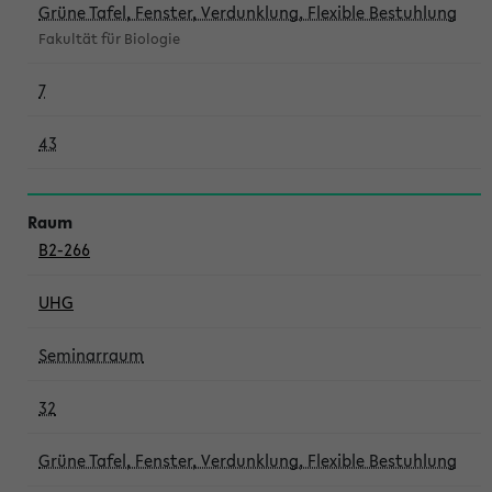
Grüne Tafel, Fenster, Verdunklung, Flexible Bestuhlung
Fakultät für Biologie
7
43
B2-266
UHG
Seminarraum
32
Grüne Tafel, Fenster, Verdunklung, Flexible Bestuhlung