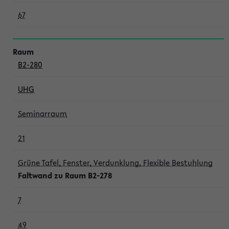
67
B2-280
UHG
Seminarraum
21
Grüne Tafel, Fenster, Verdunklung, Flexible Bestuhlung
Faltwand zu Raum B2-278
7
49