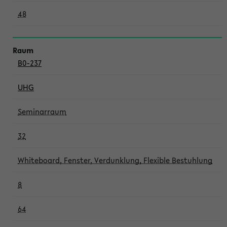
48
B0-237
UHG
Seminarraum
32
Whiteboard, Fenster, Verdunklung, Flexible Bestuhlung
8
64