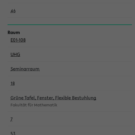
46
E01-108
UHG
Seminarraum
18
Grüne Tafel, Fenster, Flexible Bestuhlung
Fakultät für Mathematik
7
53