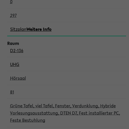
0
297
Sitzplan
Weitere Info
D2-136
UHG
Hörsaal
81
Grüne Tafel, viel Tafel, Fenster, Verdunklung, Hybride
Vorlesungsausstattung, DTEN D7, Fest installierter PC,
Feste Bestuhlung