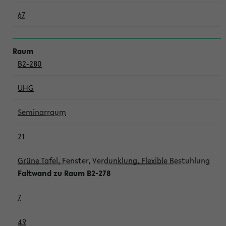
67
B2-280
UHG
Seminarraum
21
Grüne Tafel, Fenster, Verdunklung, Flexible Bestuhlung
Faltwand zu Raum B2-278
7
49