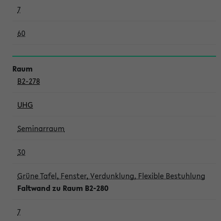
7
60
B2-278
UHG
Seminarraum
30
Grüne Tafel, Fenster, Verdunklung, Flexible Bestuhlung
Faltwand zu Raum B2-280
7