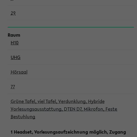
29
H10
UHG
Hörsaal
77
Grüne Tafel, viel Tafel, Verdunklung, Hybride
Vorlesungsausstattung, DTEN D7, Mikrofon, Feste
Bestuhlung
1 Headset, Vorlesungsaufzeichnung möglich, Zugang