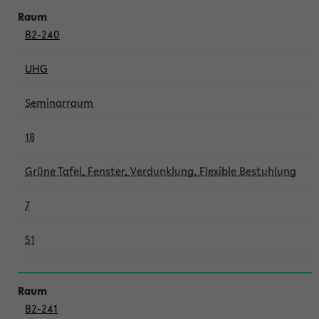
B2-240
UHG
Seminarraum
18
Grüne Tafel, Fenster, Verdunklung, Flexible Bestuhlung
7
51
B2-241