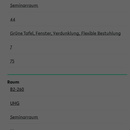
Seminarraum
44
Grüne Tafel, Fenster, Verdunklung, Flexible Bestuhlung
7
75
B2-260
UHG
Seminarraum