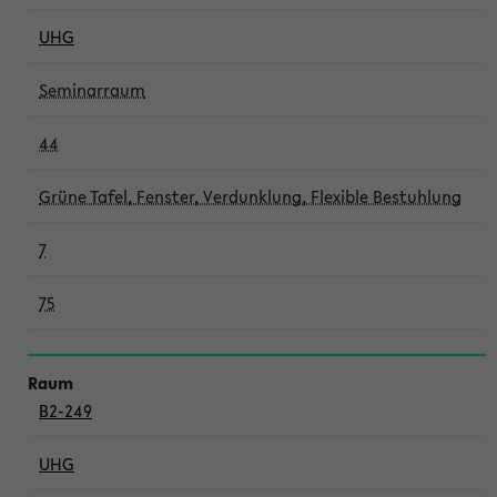
UHG
Seminarraum
44
Grüne Tafel, Fenster, Verdunklung, Flexible Bestuhlung
7
75
B2-249
UHG