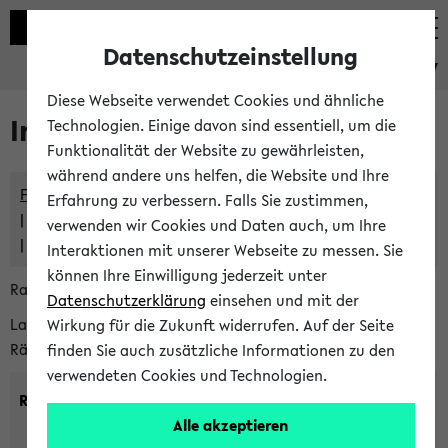
Datenschutzeinstellung
eKVV
Diese Webseite verwendet Cookies und ähnliche
Im eKVV verwaltete Räume
Technologien. Einige davon sind essentiell, um die
Funktionalität der Website zu gewährleisten,
während andere uns helfen, die Website und Ihre
Freie Räume und Veranstaltungsüberschneidungen
Erfahrung zu verbessern. Falls Sie zustimmen,
Raumüberschneidungen
verwenden wir Cookies und Daten auch, um Ihre
Hinweise der zentralen Raumvergabe
Interaktionen mit unserer Webseite zu messen. Sie
können Ihre Einwilligung jederzeit unter
Raumanfragen:
raumvergabe@uni-bielefeld.de
Datenschutzerklärung
einsehen und mit der
Lassen Sie sich alle Räume anzeigen oder suchen Sie nach
Wirkung für die Zukunft widerrufen. Auf der Seite
Räumen mit bestimmten Eigenschaften:
finden Sie auch zusätzliche Informationen zu den
verwendeten Cookies und Technologien.
Raumkriterien:
Alle akzeptieren
Raumkategorie:
min. Plätze: