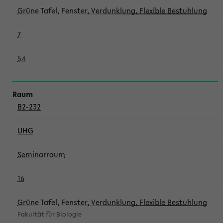
Grüne Tafel, Fenster, Verdunklung, Flexible Bestuhlung
7
54
B2-232
UHG
Seminarraum
16
Grüne Tafel, Fenster, Verdunklung, Flexible Bestuhlung
Fakultät für Biologie