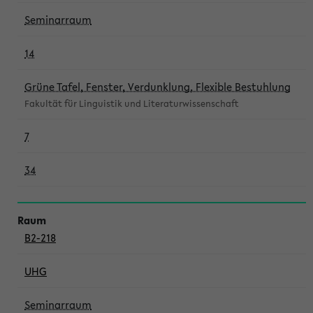
Seminarraum
14
Grüne Tafel, Fenster, Verdunklung, Flexible Bestuhlung
Fakultät für Linguistik und Literaturwissenschaft
7
34
B2-218
UHG
Seminarraum