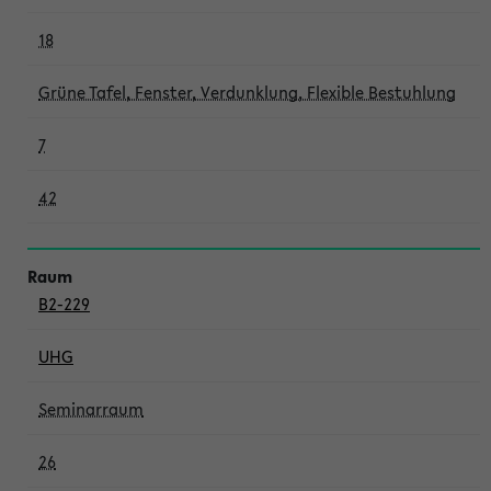
18
Grüne Tafel, Fenster, Verdunklung, Flexible Bestuhlung
7
42
B2-229
UHG
Seminarraum
26