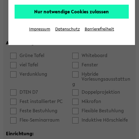
Hörsaal
Seminarraum
Nur notwendige Cookies zulassen
max. Plätze:
Impressum
Datenschutz
Barrierefreiheit
Ausstattung:
Grüne Tafel
Whiteboard
viel Tafel
Fenster
Verdunklung
Hybride
Vorlesungsausstattun
g
DTEN D7
Doppelprojektion
Fest installierter PC
Mikrofon
Feste Bestuhlung
Flexible Bestuhlung
Flex-Seminarraum
Induktive Hörschleife
Einrichtung: