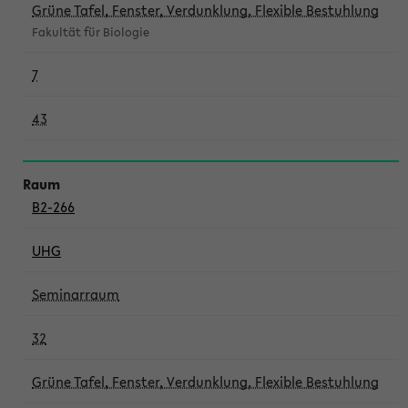
Grüne Tafel, Fenster, Verdunklung, Flexible Bestuhlung
Fakultät für Biologie
7
43
B2-266
UHG
Seminarraum
32
Grüne Tafel, Fenster, Verdunklung, Flexible Bestuhlung