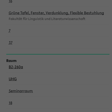
16
Grüne Tafel, Fenster, Verdunklung, Flexible Bestuhlung
Fakultät für Linguistik und Literaturwissenschaft
7
37
B2-260a
UHG
Seminarraum
18