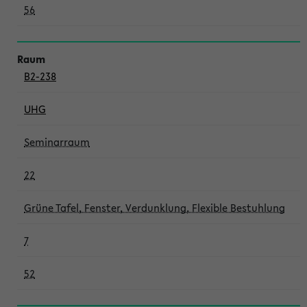
56
B2-238
UHG
Seminarraum
22
Grüne Tafel, Fenster, Verdunklung, Flexible Bestuhlung
7
52