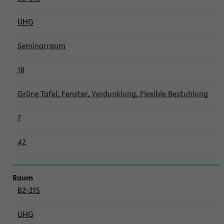
UHG
Seminarraum
18
Grüne Tafel, Fenster, Verdunklung, Flexible Bestuhlung
7
42
B2-215
UHG