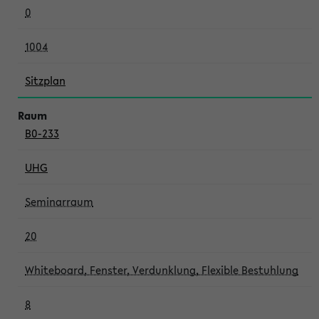
0
1004
Sitzplan
B0-233
UHG
Seminarraum
20
Whiteboard, Fenster, Verdunklung, Flexible Bestuhlung
8