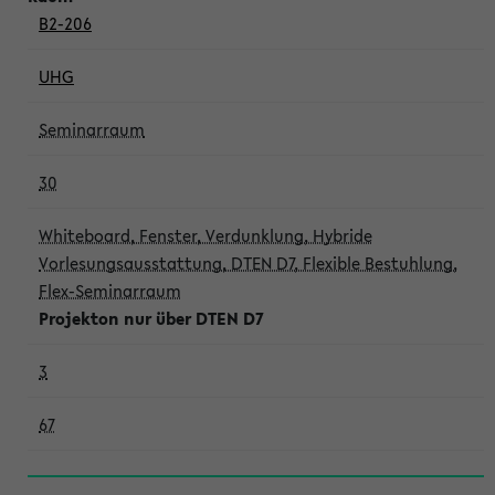
B2-206
UHG
Seminarraum
30
Whiteboard, Fenster, Verdunklung, Hybride
Vorlesungsausstattung, DTEN D7, Flexible Bestuhlung,
Flex-Seminarraum
Projekton nur über DTEN D7
3
67