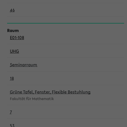
46
E01-108
UHG
Seminarraum
18
Grüne Tafel, Fenster, Flexible Bestuhlung
Fakultät für Mathematik
7
53