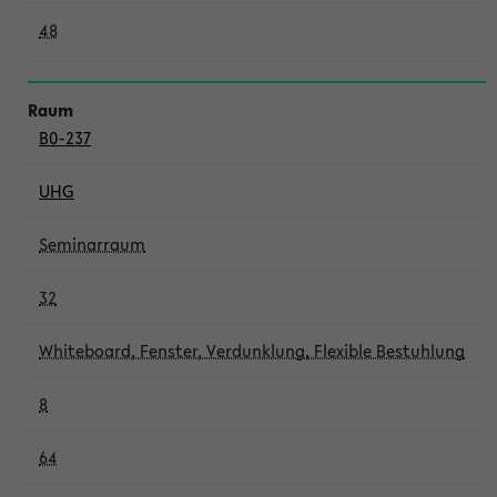
48
B0-237
UHG
Seminarraum
32
Whiteboard, Fenster, Verdunklung, Flexible Bestuhlung
8
64