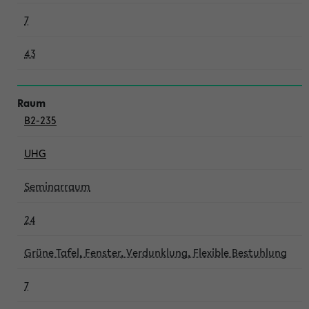
7
43
B2-235
UHG
Seminarraum
24
Grüne Tafel, Fenster, Verdunklung, Flexible Bestuhlung
7