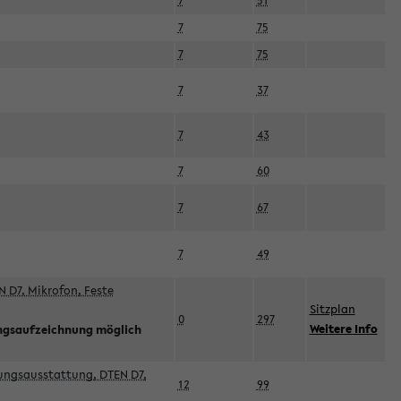
7
51
7
75
7
75
7
37
7
43
7
60
7
67
7
49
 D7, Mikrofon, Feste
Sitzplan
0
297
Weitere Info
ngsaufzeichnung möglich
esungsausstattung, DTEN D7,
12
99