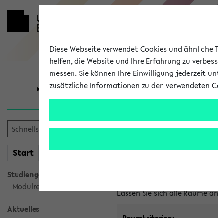
Diese Webseite verwendet Cookies und ähnliche Te
helfen, die Website und Ihre Erfahrung zu verbes
messen. Sie können Ihre Einwilligung jederzeit u
zusätzliche Informationen zu den verwendeten C
Universität
Forschung
Im eKVV ver
mein
Start
eKVV
Freie Räume und Veranstal
Studiengangsauswahl
Raumanfragen:
raumvergabe@
Modulrecherche
Lassen Sie sich alle Räume 
Aktuelles
Raumkriterien: