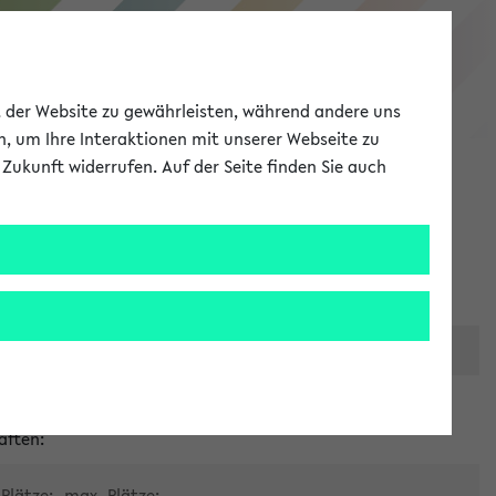
eKVV
ät der Website zu gewährleisten, während andere uns
h, um Ihre Interaktionen mit unserer Webseite zu
Zukunft widerrufen. Auf der Seite finden Sie auch
Meine Uni
EN
ANMELDEN
er zentralen Raumvergabe
aften:
Plätze:
max. Plätze: