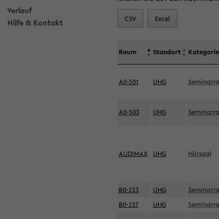
Verlauf
CSV
Excel
Hilfe & Kontakt
Raum
Standort
Kategorie
A0-501
UHG
Seminarr
A0-503
UHG
Seminarr
AUDIMAX
UHG
Hörsaal
B0-233
UHG
Seminarr
B0-237
UHG
Seminarr