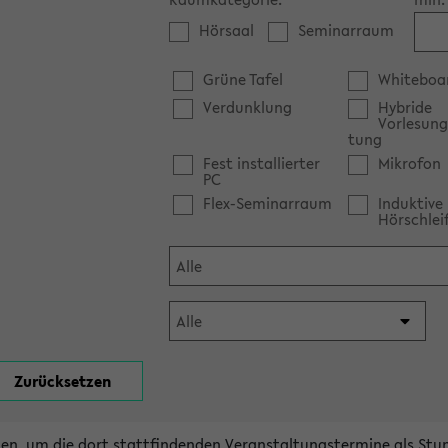
Hörsaal
Seminarraum
Grüne Tafel
Whiteboa
Verdunklung
Hybride
Vorlesung
tung
Fest installierter
Mikrofon
PC
Flex-Seminarraum
Induktive
Hörschlei
en, um die dort stattfindenden Veranstaltungstermine als Stu