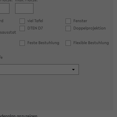
rd
viel Tafel
Fenster
DTEN D7
Doppelprojektion
sausstat
Feste Bestuhlung
Flexible Bestuhlung
fe
ndenplan anzuzeigen.