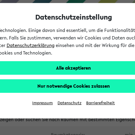
Datenschutzeinstellung
chnologien. Einige davon sind essentiell, um die Funktionalit
sern. Falls Sie zustimmen, verwenden wir Cookies und Daten auc
nter
Datenschutzerklärung
einsehen und mit der Wirkung für die 
ookies und Technologien.
Studium
Lehre
International
Alle akzeptieren
waltete Räume
Nur notwendige Cookies zulassen
tungsüberschneidungen
Raumüberschneidungen
Hinweise d
Impressum
Datenschutz
Barrierefreiheit
uni-bielefeld.de
anzeigen oder suchen Sie nach Räumen mit bestimmten Eigensch
Raumkategorie:
min. 