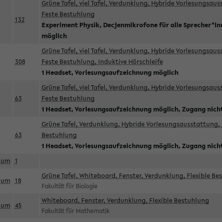
Grüne Tafel, viel Tafel, Verdunklung, Hybride Vorlesungsau
Feste Bestuhlung
132
Experiment Physik, Decjenmikrofone für alle Sprecher*i
möglich
Grüne Tafel, viel Tafel, Verdunklung, Hybride Vorlesungsau
308
Feste Bestuhlung, Induktive Hörschleife
1 Headset, Vorlesungsaufzeichnung möglich
Grüne Tafel, viel Tafel, Verdunklung, Hybride Vorlesungsau
63
Feste Bestuhlung
1 Headset, Vorlesungsaufzeichnung möglich, Zugang nicht
Grüne Tafel, Verdunklung, Hybride Vorlesungsausstattung, 
63
Bestuhlung
1 Headset, Vorlesungsaufzeichnung möglich, Zugang nicht
aum
1
Grüne Tafel, Whiteboard, Fenster, Verdunklung, Flexible Be
aum
18
Fakultät für Biologie
Whiteboard, Fenster, Verdunklung, Flexible Bestuhlung
aum
45
Fakultät für Mathematik