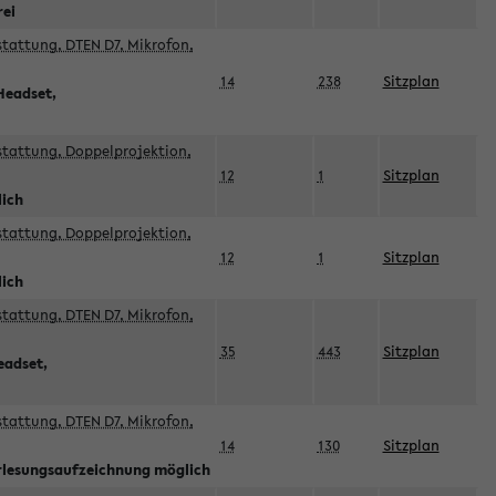
rei
sstattung, DTEN D7, Mikrofon,
14
238
Sitzplan
Headset,
sstattung, Doppelprojektion,
12
1
Sitzplan
lich
sstattung, Doppelprojektion,
12
1
Sitzplan
lich
sstattung, DTEN D7, Mikrofon,
35
443
Sitzplan
eadset,
sstattung, DTEN D7, Mikrofon,
14
130
Sitzplan
orlesungsaufzeichnung möglich