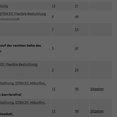
hlung
12
71
DTEN D7, Flexible Bestuhlung
6
46
rtwissenschaft
7
53
 auf der rechten Seite des
5
45
n
D7, Flexible Bestuhlung
2
29
sstattung, DTEN D7, Mikrofon,
12
90
Sitzplan
 barrierefrei
sstattung, DTEN D7, Mikrofon,
12
90
Sitzplan
Headset,