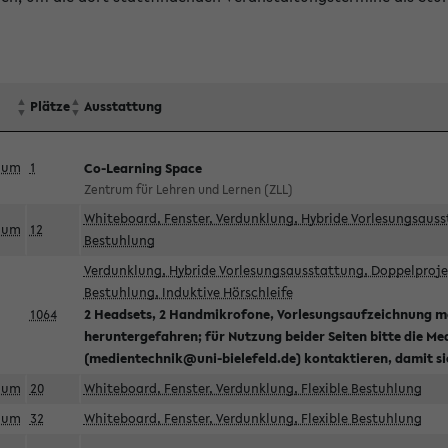
Plätze
Ausstattung
aum
1
Co-Learning Space
Zentrum für Lehren und Lernen (ZLL)
Whiteboard, Fenster, Verdunklung, Hybride Vorlesungsausst
aum
12
Bestuhlung
Verdunklung, Hybride Vorlesungsausstattung, Doppelprojek
Bestuhlung, Induktive Hörschleife
1064
2 Headsets, 2 Handmikrofone, Vorlesungsaufzeichnung mö
heruntergefahren; für Nutzung beider Seiten bitte die Me
(medientechnik@uni-bielefeld.de) kontaktieren, damit s
aum
20
Whiteboard, Fenster, Verdunklung, Flexible Bestuhlung
aum
32
Whiteboard, Fenster, Verdunklung, Flexible Bestuhlung