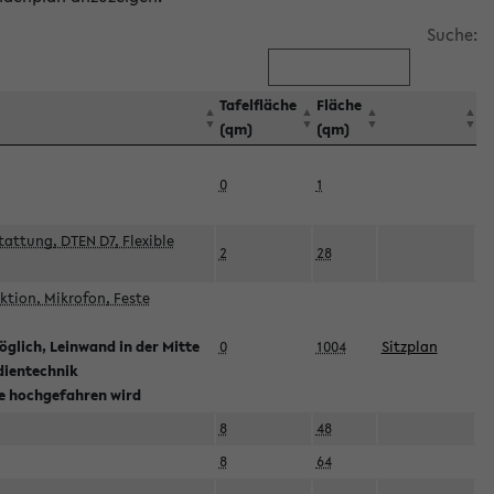
Suche:
Tafelfläche
Fläche
(qm)
(qm)
0
1
attung, DTEN D7, Flexible
2
28
tion, Mikrofon, Feste
glich, Leinwand in der Mitte
0
1004
Sitzplan
dientechnik
ie hochgefahren wird
8
48
8
64