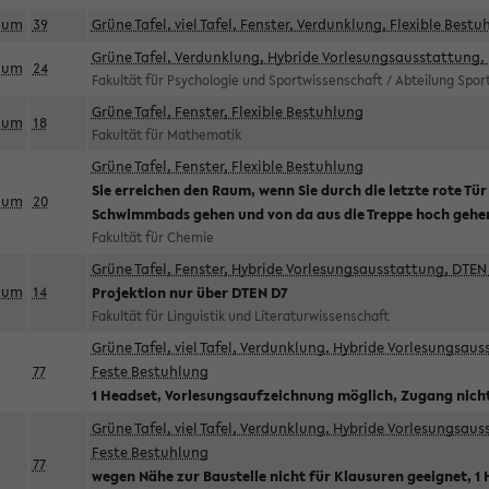
aum
39
Grüne Tafel, viel Tafel, Fenster, Verdunklung, Flexible Bestu
Grüne Tafel, Verdunklung, Hybride Vorlesungsausstattung, 
aum
24
Fakultät für Psychologie und Sportwissenschaft / Abteilung Spo
Grüne Tafel, Fenster, Flexible Bestuhlung
aum
18
Fakultät für Mathematik
Grüne Tafel, Fenster, Flexible Bestuhlung
Sie erreichen den Raum, wenn Sie durch die letzte rote Tür
aum
20
Schwimmbads gehen und von da aus die Treppe hoch gehe
Fakultät für Chemie
Grüne Tafel, Fenster, Hybride Vorlesungsausstattung, DTEN 
aum
14
Projektion nur über DTEN D7
Fakultät für Linguistik und Literaturwissenschaft
Grüne Tafel, viel Tafel, Verdunklung, Hybride Vorlesungsau
77
Feste Bestuhlung
1 Headset, Vorlesungsaufzeichnung möglich, Zugang nicht
Grüne Tafel, viel Tafel, Verdunklung, Hybride Vorlesungsau
Feste Bestuhlung
77
wegen Nähe zur Baustelle nicht für Klausuren geeignet, 1 