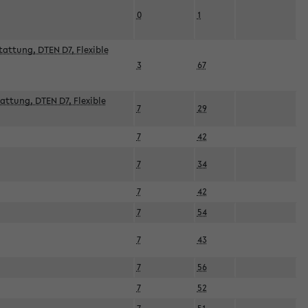
0
1
attung, DTEN D7, Flexible
3
67
attung, DTEN D7, Flexible
7
29
7
42
7
34
7
42
7
54
7
43
7
56
7
52