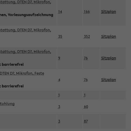
sstattung, DTEN D7, Mikrofon,
14
166
Sitzplan
nnen, Vorlesungsaufzeichnung
sstattung, DTEN D7, Mikrofon,
35
352
Sitzplan
sstattung, DTEN D7, Mikrofon,
9
76
Sitzplan
 barrierefrei
DTEN D7, Mikrofon, Feste
4
76
Sitzplan
 barrierefrei
1
1
stuhlung
3
60
3
87