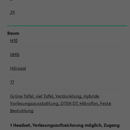
29
H10
UHG
Hörsaal
77
Grüne Tafel, viel Tafel, Verdunklung, Hybride
Vorlesungsausstattung, DTEN D7, Mikrofon, Feste
Bestuhlung
1 Headset, Vorlesungsaufzeichnung möglich, Zugang