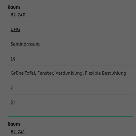
B2-240
UHG
Seminarraum
18
Grüne Tafel, Fenster, Verdunklung, Flexible Bestuhlung
7
51
B2-241