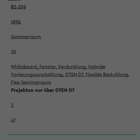
B2-206
UHG
Seminarraum
30
Whiteboard, Fenster, Verdunklung, Hybride
Vorlesungsausstattung, DTEN D7, Flexible Bestuhlung,
Flex-Seminarraum
Projekton nur über DTEN D7
3
67