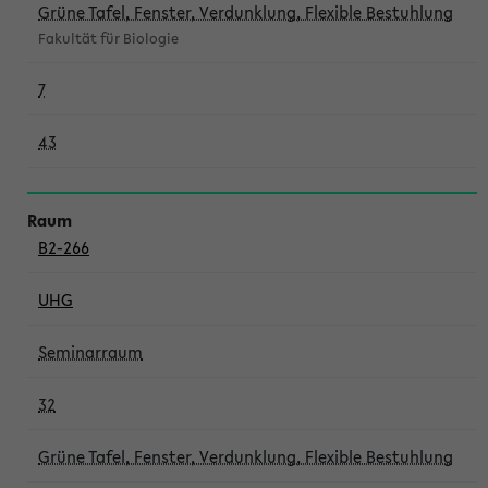
Grüne Tafel, Fenster, Verdunklung, Flexible Bestuhlung
Fakultät für Biologie
7
43
B2-266
UHG
Seminarraum
32
Grüne Tafel, Fenster, Verdunklung, Flexible Bestuhlung