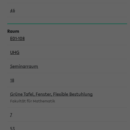
46
E01-108
UHG
Seminarraum
18
Grüne Tafel, Fenster, Flexible Bestuhlung
Fakultät für Mathematik
7
53