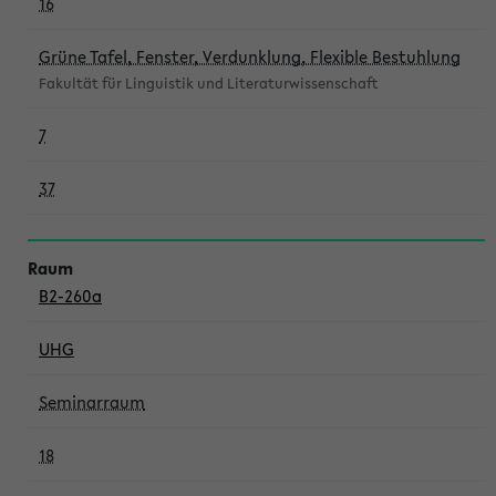
16
Grüne Tafel, Fenster, Verdunklung, Flexible Bestuhlung
Fakultät für Linguistik und Literaturwissenschaft
7
37
B2-260a
UHG
Seminarraum
18