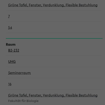
Grüne Tafel, Fenster, Verdunklung, Flexible Bestuhlung
7
54
B2-232
UHG
Seminarraum
16
Grüne Tafel, Fenster, Verdunklung, Flexible Bestuhlung
Fakultät für Biologie