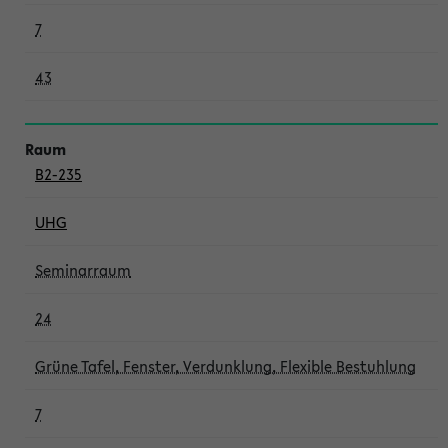
7
43
B2-235
UHG
Seminarraum
24
Grüne Tafel, Fenster, Verdunklung, Flexible Bestuhlung
7