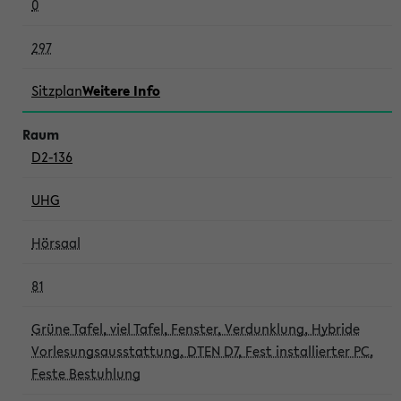
0
297
Sitzplan
Weitere Info
D2-136
UHG
Hörsaal
81
Grüne Tafel, viel Tafel, Fenster, Verdunklung, Hybride
Vorlesungsausstattung, DTEN D7, Fest installierter PC,
Feste Bestuhlung