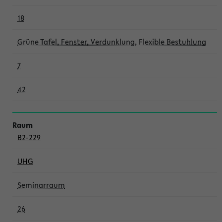
18
Grüne Tafel, Fenster, Verdunklung, Flexible Bestuhlung
7
42
B2-229
UHG
Seminarraum
26