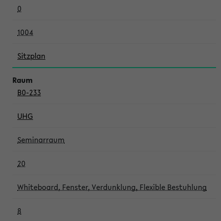
0
1004
Sitzplan
B0-233
UHG
Seminarraum
20
Whiteboard, Fenster, Verdunklung, Flexible Bestuhlung
8