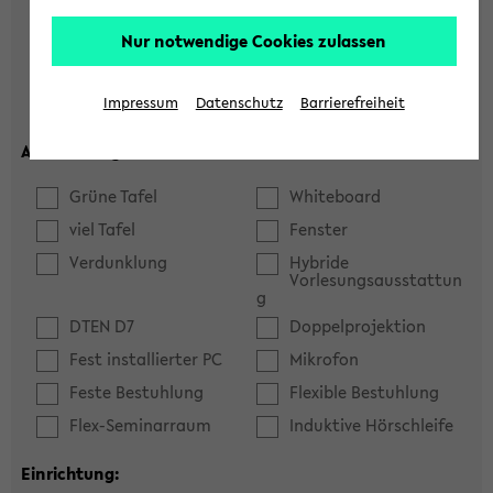
Hörsaal
Seminarraum
Nur notwendige Cookies zulassen
max. Plätze:
Impressum
Datenschutz
Barrierefreiheit
Ausstattung:
Grüne Tafel
Whiteboard
viel Tafel
Fenster
Verdunklung
Hybride
Vorlesungsausstattun
g
DTEN D7
Doppelprojektion
Fest installierter PC
Mikrofon
Feste Bestuhlung
Flexible Bestuhlung
Flex-Seminarraum
Induktive Hörschleife
Einrichtung: