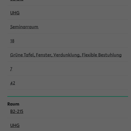
UHG
Seminarraum
18
Grüne Tafel, Fenster, Verdunklung, Flexible Bestuhlung
7
42
B2-215
UHG