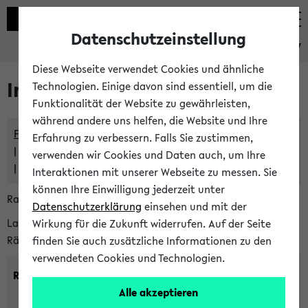
Datenschutzeinstellung
eKVV
Diese Webseite verwendet Cookies und ähnliche
Im eKVV verwaltete Räume
Technologien. Einige davon sind essentiell, um die
Funktionalität der Website zu gewährleisten,
während andere uns helfen, die Website und Ihre
Freie Räume und Veranstaltungsüberschneidungen
Erfahrung zu verbessern. Falls Sie zustimmen,
Raumüberschneidungen
verwenden wir Cookies und Daten auch, um Ihre
Hinweise der zentralen Raumvergabe
Interaktionen mit unserer Webseite zu messen. Sie
können Ihre Einwilligung jederzeit unter
Raumanfragen:
raumvergabe@uni-bielefeld.de
Datenschutzerklärung
einsehen und mit der
Lassen Sie sich alle Räume anzeigen oder suchen Sie nach
Wirkung für die Zukunft widerrufen. Auf der Seite
Räumen mit bestimmten Eigenschaften:
finden Sie auch zusätzliche Informationen zu den
verwendeten Cookies und Technologien.
Raumkriterien:
Alle akzeptieren
Raumkategorie:
min. Plätze: