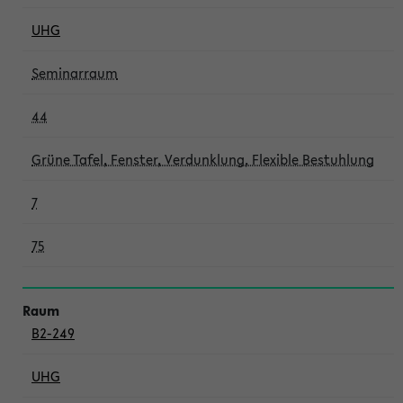
UHG
Seminarraum
44
Grüne Tafel, Fenster, Verdunklung, Flexible Bestuhlung
7
75
B2-249
UHG