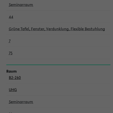
Seminarraum
44
Grüne Tafel, Fenster, Verdunklung, Flexible Bestuhlung
7
75
B2-260
UHG
Seminarraum