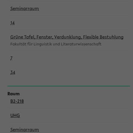
Seminarraum
14
Grüne Tafel, Fenster, Verdunklung, Flexible Bestuhlung
Fakultät für Linguistik und Literaturwissenschaft
7
34
B2-218
UHG
Seminarraum