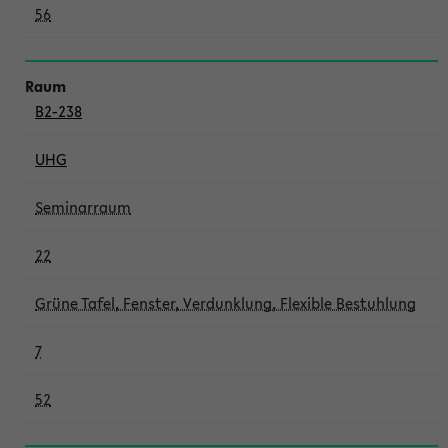
56
B2-238
UHG
Seminarraum
22
Grüne Tafel, Fenster, Verdunklung, Flexible Bestuhlung
7
52