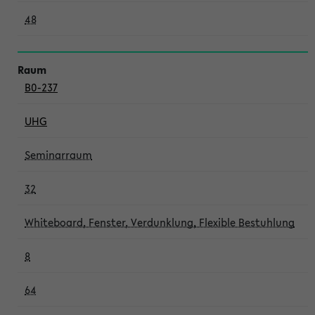
48
B0-237
UHG
Seminarraum
32
Whiteboard, Fenster, Verdunklung, Flexible Bestuhlung
8
64