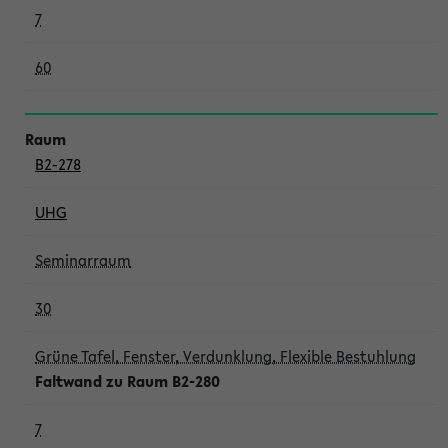
7
60
B2-278
UHG
Seminarraum
30
Grüne Tafel, Fenster, Verdunklung, Flexible Bestuhlung
Faltwand zu Raum B2-280
7