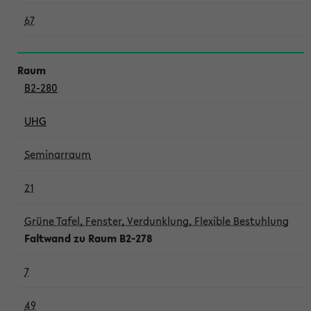
67
B2-280
UHG
Seminarraum
21
Grüne Tafel, Fenster, Verdunklung, Flexible Bestuhlung
Faltwand zu Raum B2-278
7
49