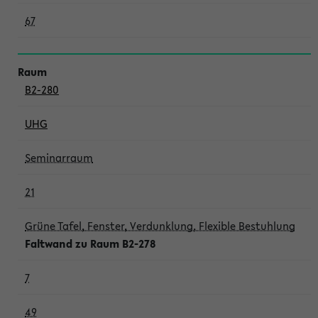
67
B2-280
UHG
Seminarraum
21
Grüne Tafel, Fenster, Verdunklung, Flexible Bestuhlung
Faltwand zu Raum B2-278
7
49