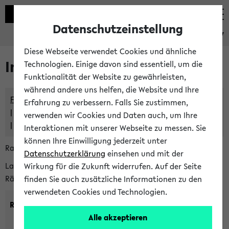
Datenschutzeinstellung
eKVV
Diese Webseite verwendet Cookies und ähnliche
Im eKVV verwaltete Räume
Technologien. Einige davon sind essentiell, um die
Funktionalität der Website zu gewährleisten,
während andere uns helfen, die Website und Ihre
Freie Räume und Veranstaltungsüberschneidungen
Erfahrung zu verbessern. Falls Sie zustimmen,
Raumüberschneidungen
verwenden wir Cookies und Daten auch, um Ihre
Hinweise der zentralen Raumvergabe
Interaktionen mit unserer Webseite zu messen. Sie
können Ihre Einwilligung jederzeit unter
Raumanfragen:
raumvergabe@uni-bielefeld.de
Datenschutzerklärung
einsehen und mit der
Lassen Sie sich alle Räume anzeigen oder suchen Sie nach
Wirkung für die Zukunft widerrufen. Auf der Seite
Räumen mit bestimmten Eigenschaften:
finden Sie auch zusätzliche Informationen zu den
verwendeten Cookies und Technologien.
Raumkriterien:
Alle akzeptieren
Raumkategorie:
min. Plätze: