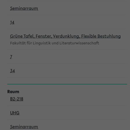
Seminarraum
14
Grüne Tafel, Fenster, Verdunklung, Flexible Bestuhlung
Fakultät für Linguistik und Literaturwissenschaft
7
34
B2-218
UHG
Seminarraum