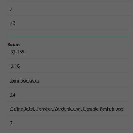
7
43
B2-235
UHG
Seminarraum
24
Grüne Tafel, Fenster, Verdunklung, Flexible Bestuhlung
7