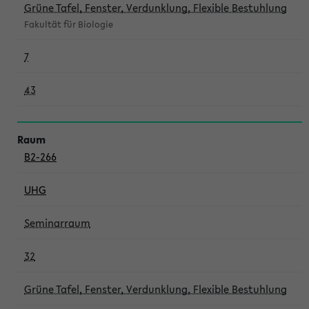
Grüne Tafel, Fenster, Verdunklung, Flexible Bestuhlung
Fakultät für Biologie
7
43
B2-266
UHG
Seminarraum
32
Grüne Tafel, Fenster, Verdunklung, Flexible Bestuhlung