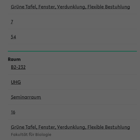
Grüne Tafel, Fenster, Verdunklung, Flexible Bestuhlung
7
54
B2-232
UHG
Seminarraum
16
Grüne Tafel, Fenster, Verdunklung, Flexible Bestuhlung
Fakultät für Biologie