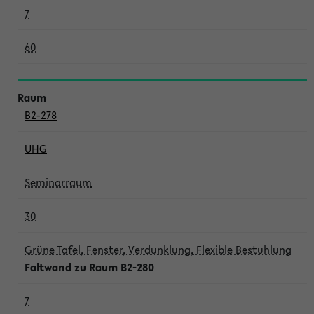
7
60
B2-278
UHG
Seminarraum
30
Grüne Tafel, Fenster, Verdunklung, Flexible Bestuhlung
Faltwand zu Raum B2-280
7