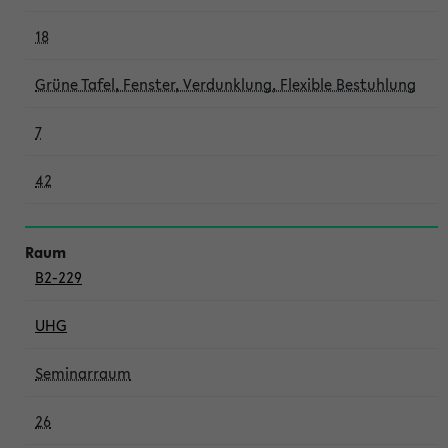
18
Grüne Tafel, Fenster, Verdunklung, Flexible Bestuhlung
7
42
B2-229
UHG
Seminarraum
26