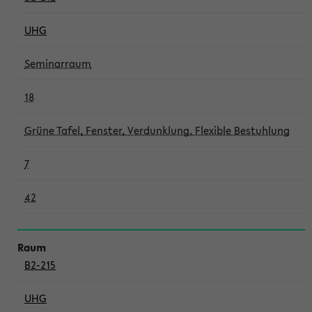
UHG
Seminarraum
18
Grüne Tafel, Fenster, Verdunklung, Flexible Bestuhlung
7
42
B2-215
UHG