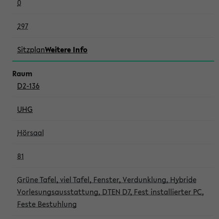
0
297
Sitzplan
Weitere Info
D2-136
UHG
Hörsaal
81
Grüne Tafel, viel Tafel, Fenster, Verdunklung, Hybride
Vorlesungsausstattung, DTEN D7, Fest installierter PC,
Feste Bestuhlung