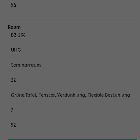
56
B2-238
UHG
Seminarraum
22
Grüne Tafel, Fenster, Verdunklung, Flexible Bestuhlung
7
52