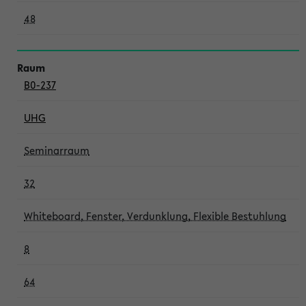
48
B0-237
UHG
Seminarraum
32
Whiteboard, Fenster, Verdunklung, Flexible Bestuhlung
8
64