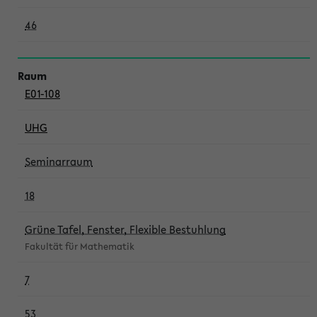
46
E01-108
UHG
Seminarraum
18
Grüne Tafel, Fenster, Flexible Bestuhlung
Fakultät für Mathematik
7
53