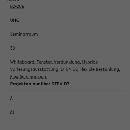
B2-206
UHG
Seminarraum
30
Whiteboard, Fenster, Verdunklung, Hybride
Vorlesungsausstattung, DTEN D7, Flexible Bestuhlung,
Flex-Seminarraum
Projekton nur über DTEN D7
3
67