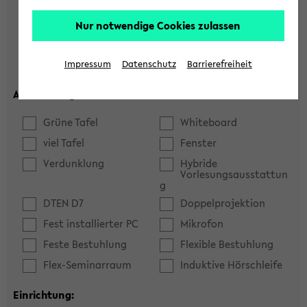
Hörsaal
Seminarraum
Nur notwendige Cookies zulassen
max. Plätze:
Impressum
Datenschutz
Barrierefreiheit
Ausstattung:
Grüne Tafel
Whiteboard
viel Tafel
Fenster
Verdunklung
Hybride
Vorlesungsausstattun
g
DTEN D7
Doppelprojektion
Fest installierter PC
Mikrofon
Feste Bestuhlung
Flexible Bestuhlung
Flex-Seminarraum
Induktive Hörschleife
Einrichtung: