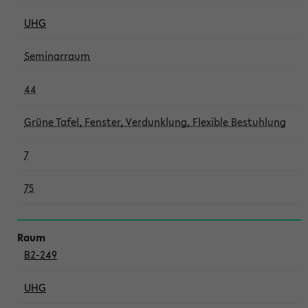
UHG
Seminarraum
44
Grüne Tafel, Fenster, Verdunklung, Flexible Bestuhlung
7
75
B2-249
UHG