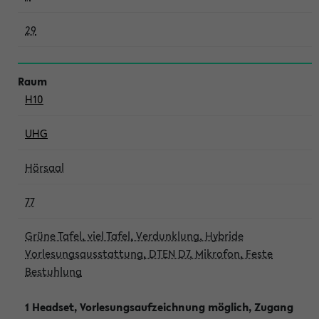
29
H10
UHG
Hörsaal
77
Grüne Tafel, viel Tafel, Verdunklung, Hybride
Vorlesungsausstattung, DTEN D7, Mikrofon, Feste
Bestuhlung
1 Headset, Vorlesungsaufzeichnung möglich, Zugang