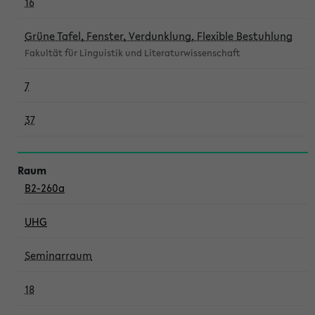
16
Grüne Tafel, Fenster, Verdunklung, Flexible Bestuhlung
Fakultät für Linguistik und Literaturwissenschaft
7
37
B2-260a
UHG
Seminarraum
18