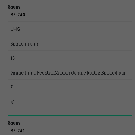
B2-240
UHG
Seminarraum
18
Grüne Tafel, Fenster, Verdunklung, Flexible Bestuhlung
7
51
B2-241