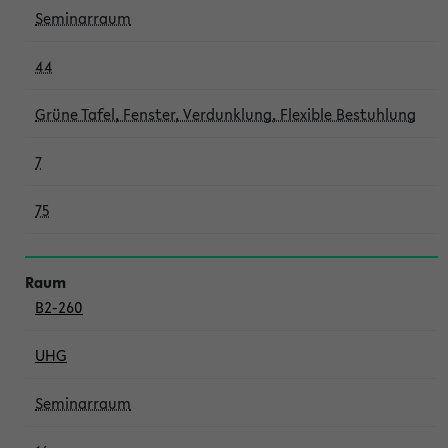
Seminarraum
44
Grüne Tafel, Fenster, Verdunklung, Flexible Bestuhlung
7
75
B2-260
UHG
Seminarraum