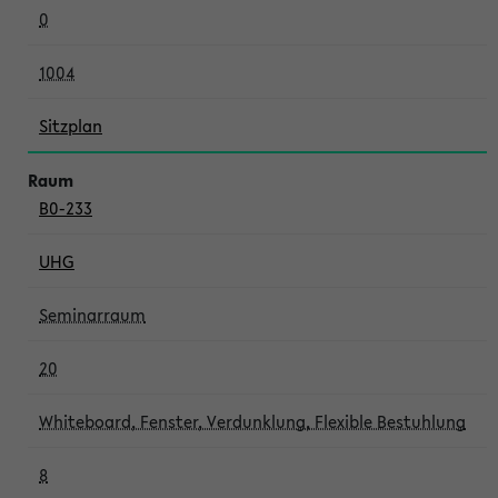
0
1004
Sitzplan
B0-233
UHG
Seminarraum
20
Whiteboard, Fenster, Verdunklung, Flexible Bestuhlung
8