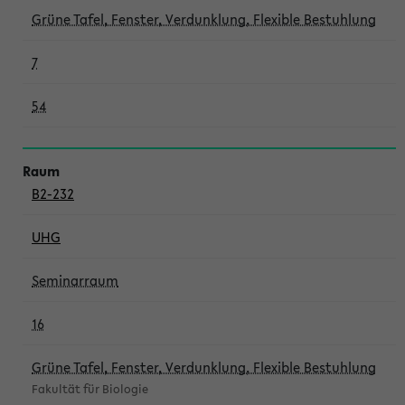
Grüne Tafel, Fenster, Verdunklung, Flexible Bestuhlung
7
54
B2-232
UHG
Seminarraum
16
Grüne Tafel, Fenster, Verdunklung, Flexible Bestuhlung
Fakultät für Biologie