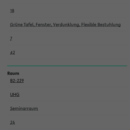
18
Grüne Tafel, Fenster, Verdunklung, Flexible Bestuhlung
7
42
B2-229
UHG
Seminarraum
26