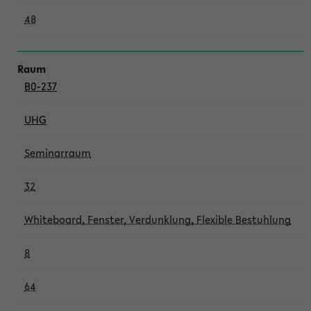
48
B0-237
UHG
Seminarraum
32
Whiteboard, Fenster, Verdunklung, Flexible Bestuhlung
8
64