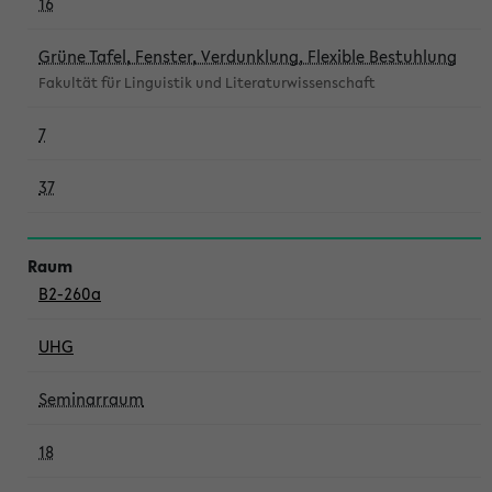
16
Grüne Tafel, Fenster, Verdunklung, Flexible Bestuhlung
Fakultät für Linguistik und Literaturwissenschaft
7
37
B2-260a
UHG
Seminarraum
18