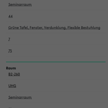
Seminarraum
44
Grüne Tafel, Fenster, Verdunklung, Flexible Bestuhlung
7
75
B2-260
UHG
Seminarraum