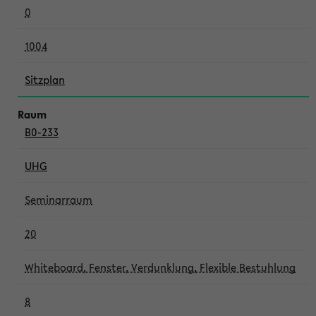
0
1004
Sitzplan
B0-233
UHG
Seminarraum
20
Whiteboard, Fenster, Verdunklung, Flexible Bestuhlung
8