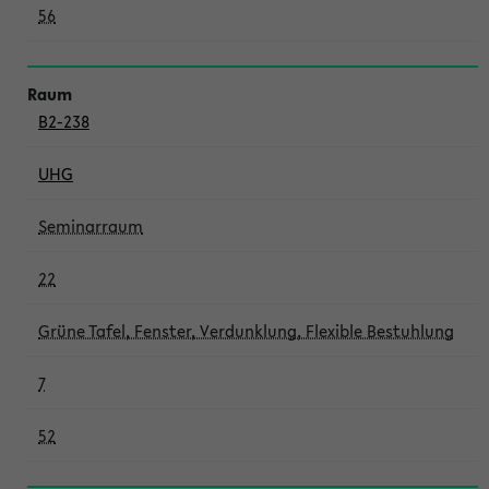
56
B2-238
UHG
Seminarraum
22
Grüne Tafel, Fenster, Verdunklung, Flexible Bestuhlung
7
52