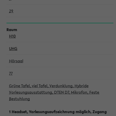
29
H10
UHG
Hörsaal
77
Grüne Tafel, viel Tafel, Verdunklung, Hybride
Vorlesungsausstattung, DTEN D7, Mikrofon, Feste
Bestuhlung
1 Headset, Vorlesungsaufzeichnung möglich, Zugang