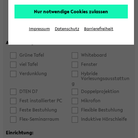
Hörsaal
Seminarraum
Nur notwendige Cookies zulassen
max. Plätze:
Impressum
Datenschutz
Barrierefreiheit
Ausstattung:
Grüne Tafel
Whiteboard
viel Tafel
Fenster
Verdunklung
Hybride
Vorlesungsausstattun
g
DTEN D7
Doppelprojektion
Fest installierter PC
Mikrofon
Feste Bestuhlung
Flexible Bestuhlung
Flex-Seminarraum
Induktive Hörschleife
Einrichtung: