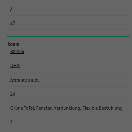
7
43
B2-235
UHG
Seminarraum
24
Grüne Tafel, Fenster, Verdunklung, Flexible Bestuhlung
7