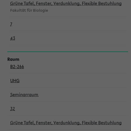
Grüne Tafel, Fenster, Verdunklung, Flexible Bestuhlung
Fakultät für Biologie
7
43
B2-266
UHG
Seminarraum
32
Grüne Tafel, Fenster, Verdunklung, Flexible Bestuhlung