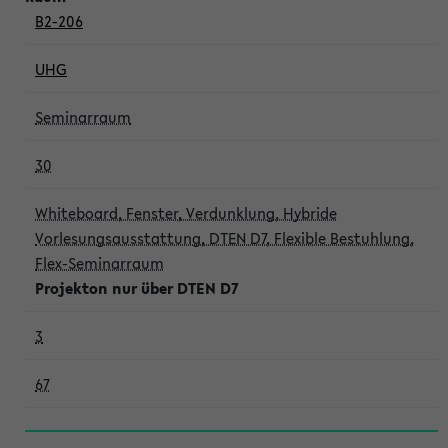
B2-206
UHG
Seminarraum
30
Whiteboard, Fenster, Verdunklung, Hybride
Vorlesungsausstattung, DTEN D7, Flexible Bestuhlung,
Flex-Seminarraum
Projekton nur über DTEN D7
3
67