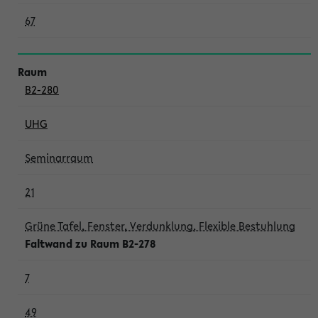
67
B2-280
UHG
Seminarraum
21
Grüne Tafel, Fenster, Verdunklung, Flexible Bestuhlung
Faltwand zu Raum B2-278
7
49