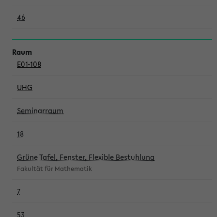
46
E01-108
UHG
Seminarraum
18
Grüne Tafel, Fenster, Flexible Bestuhlung
Fakultät für Mathematik
7
53