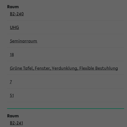
B2-240
UHG
Seminarraum
18
Grüne Tafel, Fenster, Verdunklung, Flexible Bestuhlung
7
51
B2-241