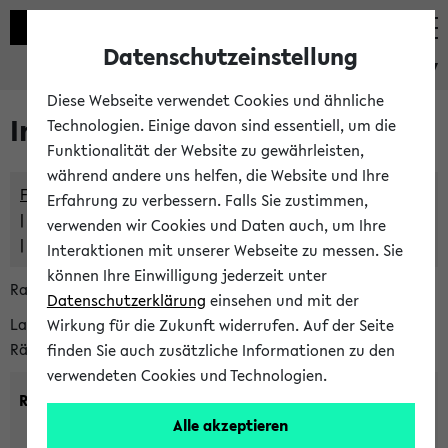
Datenschutzeinstellung
eKVV
Diese Webseite verwendet Cookies und ähnliche
Im eKVV verwaltete Räume
Technologien. Einige davon sind essentiell, um die
Funktionalität der Website zu gewährleisten,
während andere uns helfen, die Website und Ihre
Freie Räume und Veranstaltungsüberschneidungen
Erfahrung zu verbessern. Falls Sie zustimmen,
Raumüberschneidungen
verwenden wir Cookies und Daten auch, um Ihre
Hinweise der zentralen Raumvergabe
Interaktionen mit unserer Webseite zu messen. Sie
können Ihre Einwilligung jederzeit unter
Raumanfragen:
raumvergabe@uni-bielefeld.de
Datenschutzerklärung
einsehen und mit der
Lassen Sie sich alle Räume anzeigen oder suchen Sie nach
Wirkung für die Zukunft widerrufen. Auf der Seite
Räumen mit bestimmten Eigenschaften:
finden Sie auch zusätzliche Informationen zu den
verwendeten Cookies und Technologien.
Raumkriterien:
Alle akzeptieren
Raumkategorie:
min. Plätze: