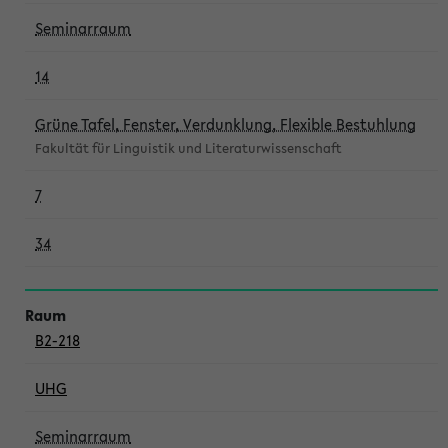
Seminarraum
14
Grüne Tafel, Fenster, Verdunklung, Flexible Bestuhlung
Fakultät für Linguistik und Literaturwissenschaft
7
34
B2-218
UHG
Seminarraum