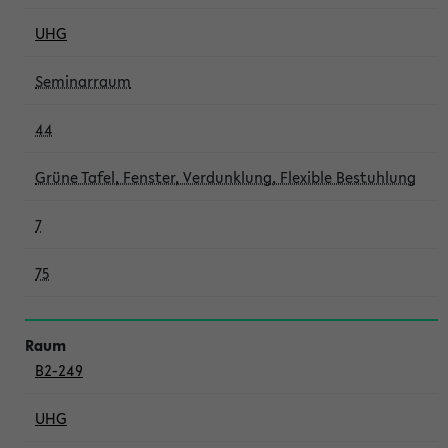
UHG
Seminarraum
44
Grüne Tafel, Fenster, Verdunklung, Flexible Bestuhlung
7
75
B2-249
UHG