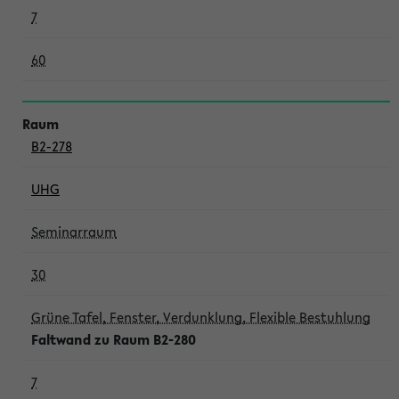
7
60
B2-278
UHG
Seminarraum
30
Grüne Tafel, Fenster, Verdunklung, Flexible Bestuhlung
Faltwand zu Raum B2-280
7