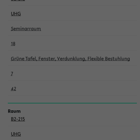
UHG
Seminarraum
18
Grüne Tafel, Fenster, Verdunklung, Flexible Bestuhlung
7
42
B2-215
UHG