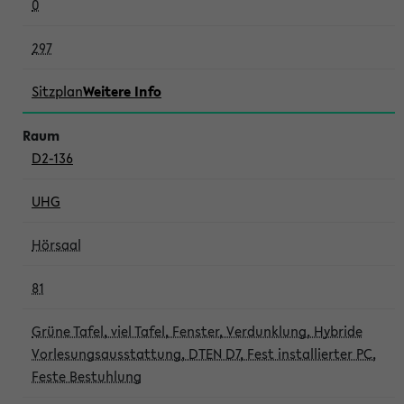
0
297
Sitzplan
Weitere Info
D2-136
UHG
Hörsaal
81
Grüne Tafel, viel Tafel, Fenster, Verdunklung, Hybride
Vorlesungsausstattung, DTEN D7, Fest installierter PC,
Feste Bestuhlung