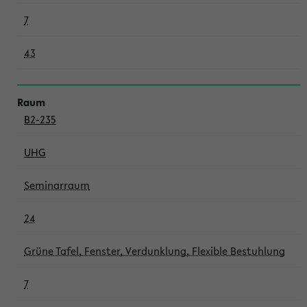
7
43
B2-235
UHG
Seminarraum
24
Grüne Tafel, Fenster, Verdunklung, Flexible Bestuhlung
7