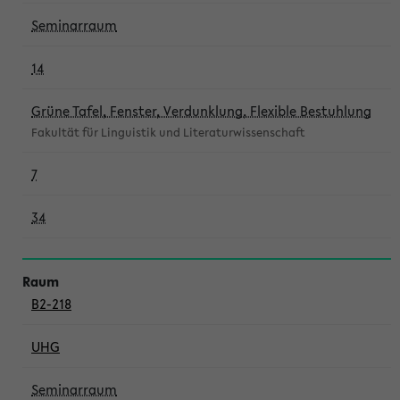
Seminarraum
14
Grüne Tafel, Fenster, Verdunklung, Flexible Bestuhlung
Fakultät für Linguistik und Literaturwissenschaft
7
34
B2-218
UHG
Seminarraum