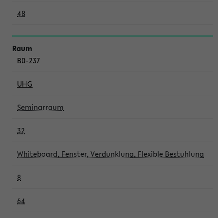
48
B0-237
UHG
Seminarraum
32
Whiteboard, Fenster, Verdunklung, Flexible Bestuhlung
8
64