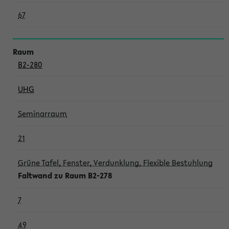
67
B2-280
UHG
Seminarraum
21
Grüne Tafel, Fenster, Verdunklung, Flexible Bestuhlung
Faltwand zu Raum B2-278
7
49