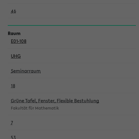
46
E01-108
UHG
Seminarraum
18
Grüne Tafel, Fenster, Flexible Bestuhlung
Fakultät für Mathematik
7
53