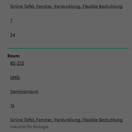
Grüne Tafel, Fenster, Verdunklung, Flexible Bestuhlung
7
54
B2-232
UHG
Seminarraum
16
Grüne Tafel, Fenster, Verdunklung, Flexible Bestuhlung
Fakultät für Biologie