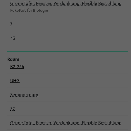
Grüne Tafel, Fenster, Verdunklung, Flexible Bestuhlung
Fakultät für Biologie
7
43
B2-266
UHG
Seminarraum
32
Grüne Tafel, Fenster, Verdunklung, Flexible Bestuhlung