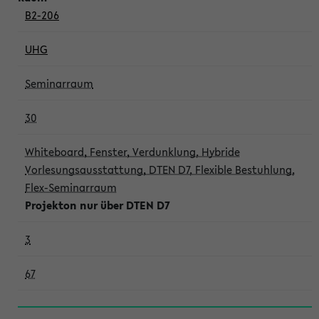
B2-206
UHG
Seminarraum
30
Whiteboard, Fenster, Verdunklung, Hybride
Vorlesungsausstattung, DTEN D7, Flexible Bestuhlung,
Flex-Seminarraum
Projekton nur über DTEN D7
3
67