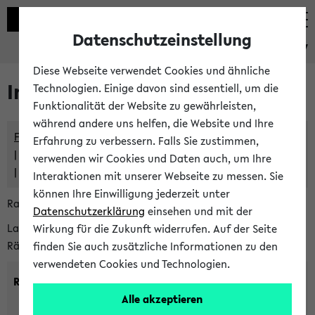
Datenschutzeinstellung
eKVV
Diese Webseite verwendet Cookies und ähnliche
Im eKVV verwaltete Räume
Technologien. Einige davon sind essentiell, um die
Funktionalität der Website zu gewährleisten,
während andere uns helfen, die Website und Ihre
Freie Räume und Veranstaltungsüberschneidungen
Erfahrung zu verbessern. Falls Sie zustimmen,
Raumüberschneidungen
verwenden wir Cookies und Daten auch, um Ihre
Hinweise der zentralen Raumvergabe
Interaktionen mit unserer Webseite zu messen. Sie
können Ihre Einwilligung jederzeit unter
Raumanfragen:
raumvergabe@uni-bielefeld.de
Datenschutzerklärung
einsehen und mit der
Lassen Sie sich alle Räume anzeigen oder suchen Sie nach
Wirkung für die Zukunft widerrufen. Auf der Seite
Räumen mit bestimmten Eigenschaften:
finden Sie auch zusätzliche Informationen zu den
verwendeten Cookies und Technologien.
Raumkriterien:
Alle akzeptieren
Raumkategorie:
min. Plätze: