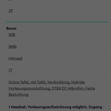
29
H10
UHG
Hörsaal
77
Grüne Tafel, viel Tafel, Verdunklung, Hybride
Vorlesungsausstattung, DTEN D7, Mikrofon, Feste
Bestuhlung
1 Headset, Vorlesungsaufzeichnung möglich, Zugang