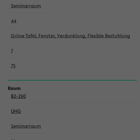
Seminarraum
44
Grüne Tafel, Fenster, Verdunklung, Flexible Bestuhlung
7
75
B2-260
UHG
Seminarraum