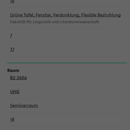
16
Grüne Tafel, Fenster, Verdunklung, Flexible Bestuhlung
Fakultät für Linguistik und Literaturwissenschaft
7
37
B2-260a
UHG
Seminarraum
18