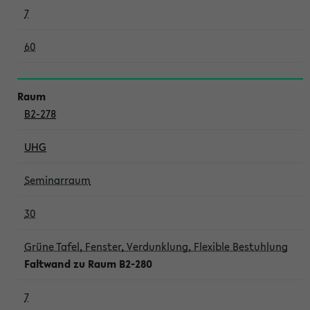
7
60
B2-278
UHG
Seminarraum
30
Grüne Tafel, Fenster, Verdunklung, Flexible Bestuhlung
Faltwand zu Raum B2-280
7