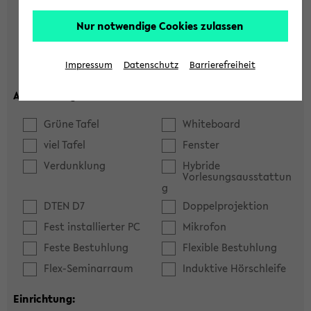
Hörsaal
Seminarraum
Nur notwendige Cookies zulassen
max. Plätze:
Impressum
Datenschutz
Barrierefreiheit
Ausstattung:
Grüne Tafel
Whiteboard
viel Tafel
Fenster
Verdunklung
Hybride
Vorlesungsausstattun
g
DTEN D7
Doppelprojektion
Fest installierter PC
Mikrofon
Feste Bestuhlung
Flexible Bestuhlung
Flex-Seminarraum
Induktive Hörschleife
Einrichtung: