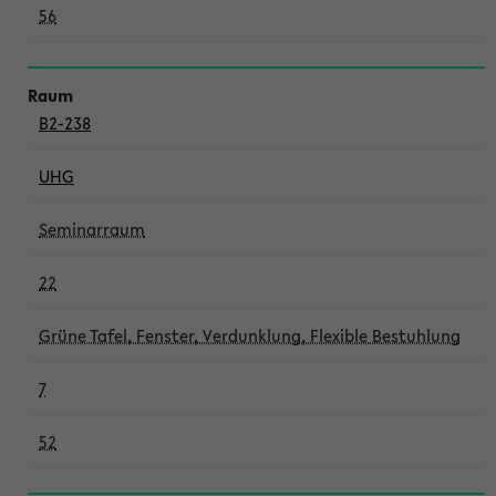
56
B2-238
UHG
Seminarraum
22
Grüne Tafel, Fenster, Verdunklung, Flexible Bestuhlung
7
52