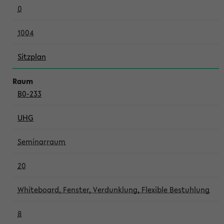
0
1004
Sitzplan
B0-233
UHG
Seminarraum
20
Whiteboard, Fenster, Verdunklung, Flexible Bestuhlung
8