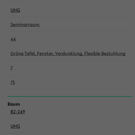
UHG
Seminarraum
44
Grüne Tafel, Fenster, Verdunklung, Flexible Bestuhlung
7
75
B2-249
UHG