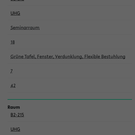
UHG
Seminarraum
18
Grüne Tafel, Fenster, Verdunklung, Flexible Bestuhlung
7
42
B2-215
UHG