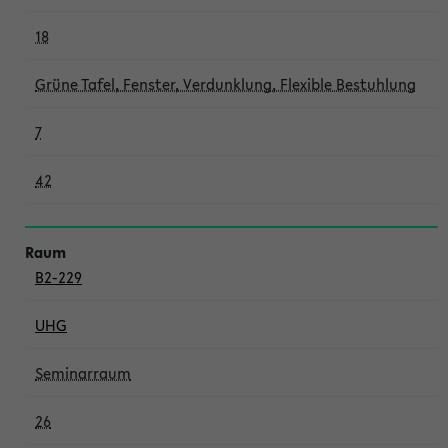
18
Grüne Tafel, Fenster, Verdunklung, Flexible Bestuhlung
7
42
B2-229
UHG
Seminarraum
26