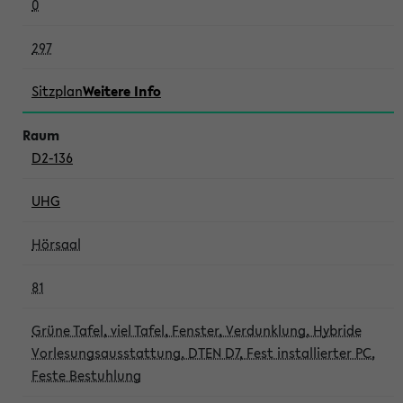
0
297
Sitzplan
Weitere Info
D2-136
UHG
Hörsaal
81
Grüne Tafel, viel Tafel, Fenster, Verdunklung, Hybride
Vorlesungsausstattung, DTEN D7, Fest installierter PC,
Feste Bestuhlung