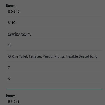
B2-240
UHG
Seminarraum
18
Grüne Tafel, Fenster, Verdunklung, Flexible Bestuhlung
7
51
B2-241