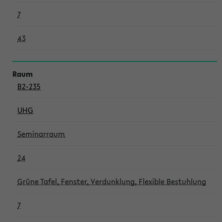
7
43
B2-235
UHG
Seminarraum
24
Grüne Tafel, Fenster, Verdunklung, Flexible Bestuhlung
7