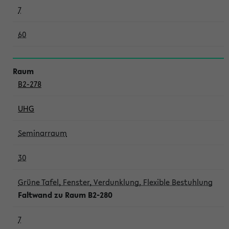
7
60
B2-278
UHG
Seminarraum
30
Grüne Tafel, Fenster, Verdunklung, Flexible Bestuhlung
Faltwand zu Raum B2-280
7