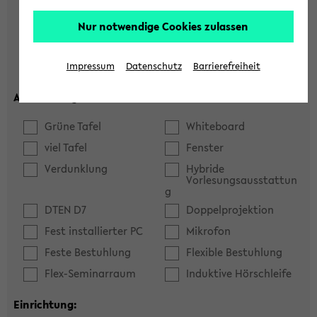
Hörsaal
Seminarraum
Nur notwendige Cookies zulassen
max. Plätze:
Impressum
Datenschutz
Barrierefreiheit
Ausstattung:
Grüne Tafel
Whiteboard
viel Tafel
Fenster
Verdunklung
Hybride
Vorlesungsausstattun
g
DTEN D7
Doppelprojektion
Fest installierter PC
Mikrofon
Feste Bestuhlung
Flexible Bestuhlung
Flex-Seminarraum
Induktive Hörschleife
Einrichtung: