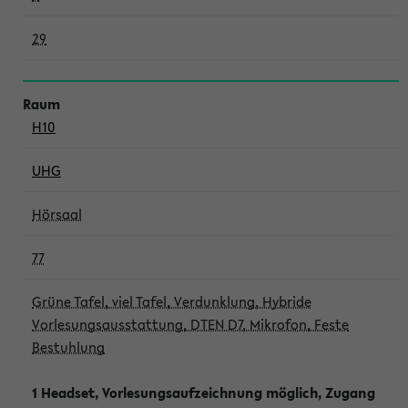
29
H10
UHG
Hörsaal
77
Grüne Tafel, viel Tafel, Verdunklung, Hybride
Vorlesungsausstattung, DTEN D7, Mikrofon, Feste
Bestuhlung
1 Headset, Vorlesungsaufzeichnung möglich, Zugang