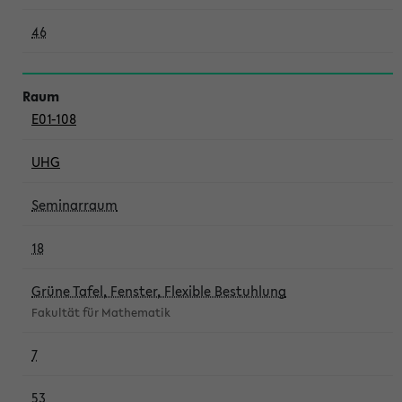
46
E01-108
UHG
Seminarraum
18
Grüne Tafel, Fenster, Flexible Bestuhlung
Fakultät für Mathematik
7
53