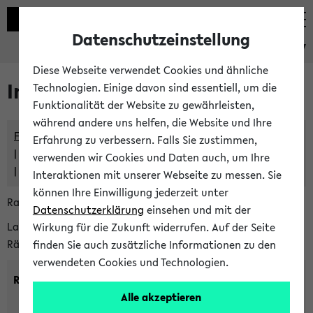
Datenschutzeinstellung
eKVV
Diese Webseite verwendet Cookies und ähnliche
Im eKVV verwaltete Räume
Technologien. Einige davon sind essentiell, um die
Funktionalität der Website zu gewährleisten,
während andere uns helfen, die Website und Ihre
Freie Räume und Veranstaltungsüberschneidungen
Erfahrung zu verbessern. Falls Sie zustimmen,
Raumüberschneidungen
verwenden wir Cookies und Daten auch, um Ihre
Hinweise der zentralen Raumvergabe
Interaktionen mit unserer Webseite zu messen. Sie
können Ihre Einwilligung jederzeit unter
Raumanfragen:
raumvergabe@uni-bielefeld.de
Datenschutzerklärung
einsehen und mit der
Lassen Sie sich alle Räume anzeigen oder suchen Sie nach
Wirkung für die Zukunft widerrufen. Auf der Seite
Räumen mit bestimmten Eigenschaften:
finden Sie auch zusätzliche Informationen zu den
verwendeten Cookies und Technologien.
Raumkriterien:
Alle akzeptieren
Raumkategorie:
min. Plätze: