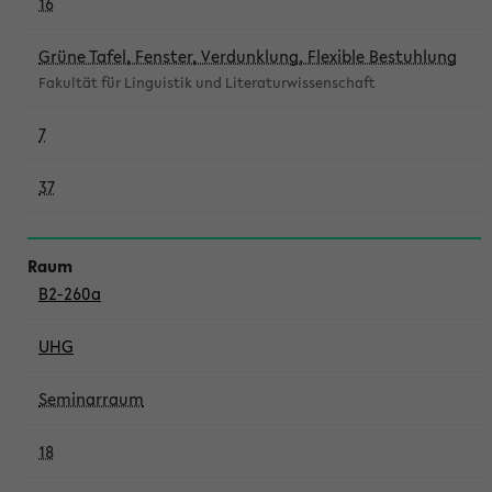
16
Grüne Tafel, Fenster, Verdunklung, Flexible Bestuhlung
Fakultät für Linguistik und Literaturwissenschaft
7
37
B2-260a
UHG
Seminarraum
18