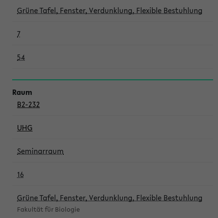
Grüne Tafel, Fenster, Verdunklung, Flexible Bestuhlung
7
54
B2-232
UHG
Seminarraum
16
Grüne Tafel, Fenster, Verdunklung, Flexible Bestuhlung
Fakultät für Biologie