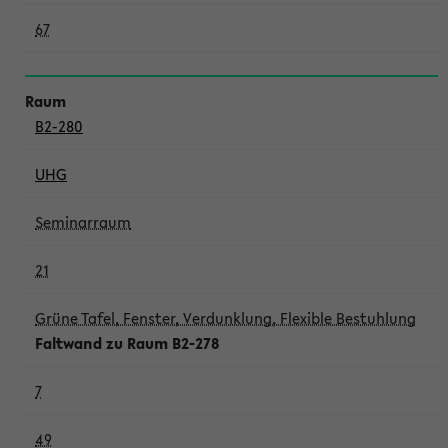
67
B2-280
UHG
Seminarraum
21
Grüne Tafel, Fenster, Verdunklung, Flexible Bestuhlung
Faltwand zu Raum B2-278
7
49