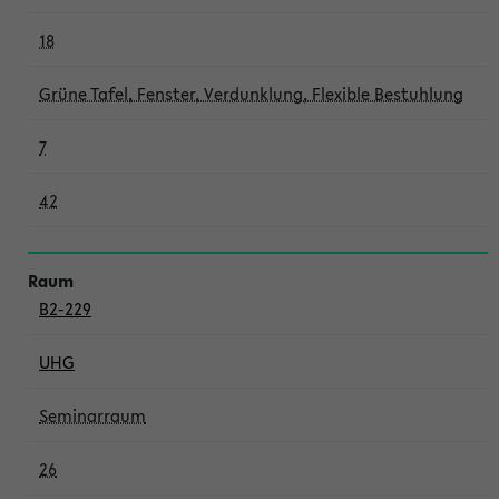
18
Grüne Tafel, Fenster, Verdunklung, Flexible Bestuhlung
7
42
B2-229
UHG
Seminarraum
26