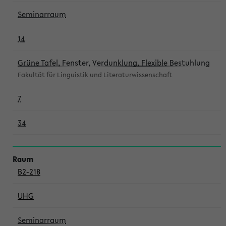
Seminarraum
14
Grüne Tafel, Fenster, Verdunklung, Flexible Bestuhlung
Fakultät für Linguistik und Literaturwissenschaft
7
34
B2-218
UHG
Seminarraum