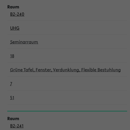
B2-240
UHG
Seminarraum
18
Grüne Tafel, Fenster, Verdunklung, Flexible Bestuhlung
7
51
B2-241