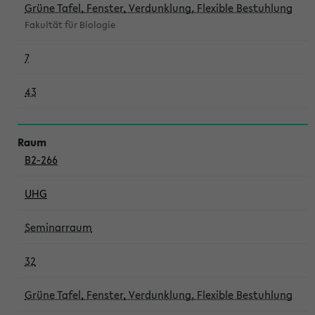
Grüne Tafel, Fenster, Verdunklung, Flexible Bestuhlung
Fakultät für Biologie
7
43
B2-266
UHG
Seminarraum
32
Grüne Tafel, Fenster, Verdunklung, Flexible Bestuhlung