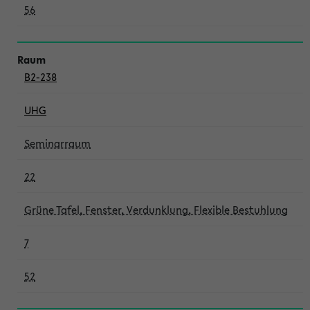
56
B2-238
UHG
Seminarraum
22
Grüne Tafel, Fenster, Verdunklung, Flexible Bestuhlung
7
52