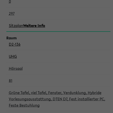
0
297
Sitzplan
Weitere Info
D2-136
UHG
Hörsaal
81
Grüne Tafel, viel Tafel, Fenster, Verdunklung, Hybride
Vorlesungsausstattung, DTEN D7, Fest installierter PC,
Feste Bestuhlung