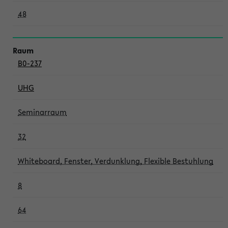
48
B0-237
UHG
Seminarraum
32
Whiteboard, Fenster, Verdunklung, Flexible Bestuhlung
8
64