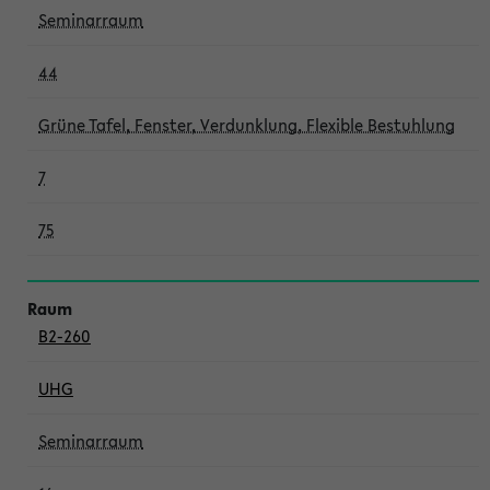
Seminarraum
44
Grüne Tafel, Fenster, Verdunklung, Flexible Bestuhlung
7
75
B2-260
UHG
Seminarraum