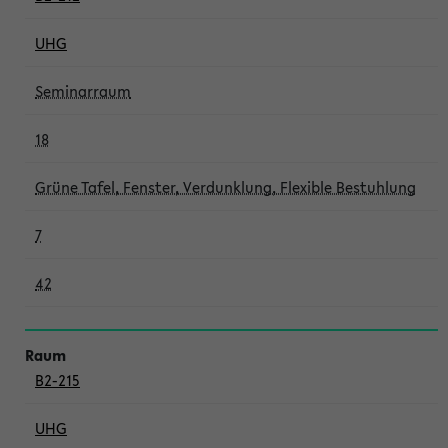
UHG
Seminarraum
18
Grüne Tafel, Fenster, Verdunklung, Flexible Bestuhlung
7
42
B2-215
UHG