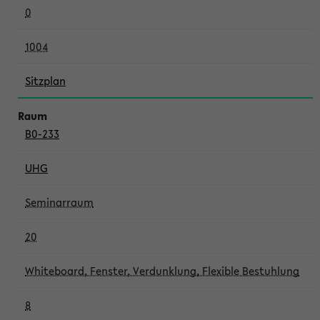
0
1004
Sitzplan
B0-233
UHG
Seminarraum
20
Whiteboard, Fenster, Verdunklung, Flexible Bestuhlung
8