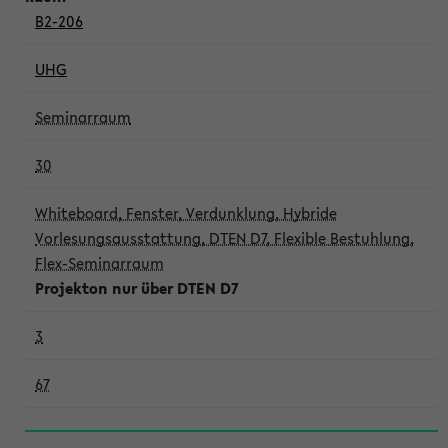
B2-206
UHG
Seminarraum
30
Whiteboard, Fenster, Verdunklung, Hybride
Vorlesungsausstattung, DTEN D7, Flexible Bestuhlung,
Flex-Seminarraum
Projekton nur über DTEN D7
3
67