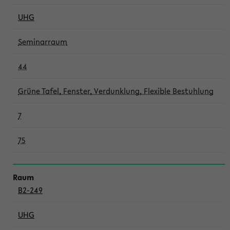
UHG
Seminarraum
44
Grüne Tafel, Fenster, Verdunklung, Flexible Bestuhlung
7
75
B2-249
UHG