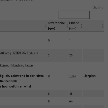
Suche:
Tafelfläche
Fläche
(qm)
(qm)
0
1
attung, DTEN D7, Flexible
2
28
tion, Mikrofon, Feste
glich, Leinwand in der Mitte
0
1004
Sitzplan
dientechnik
ie hochgefahren wird
8
48
8
64