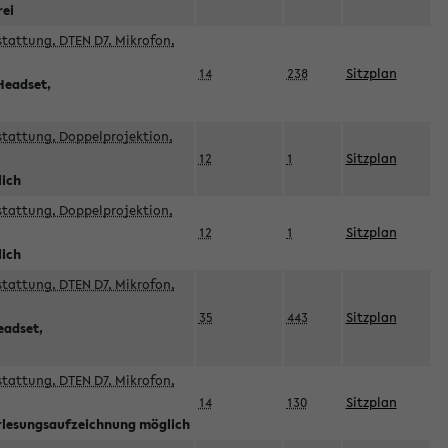
rei
sstattung, DTEN D7, Mikrofon,
14
238
Sitzplan
Headset,
sstattung, Doppelprojektion,
12
1
Sitzplan
lich
sstattung, Doppelprojektion,
12
1
Sitzplan
lich
sstattung, DTEN D7, Mikrofon,
35
443
Sitzplan
eadset,
sstattung, DTEN D7, Mikrofon,
14
130
Sitzplan
orlesungsaufzeichnung möglich