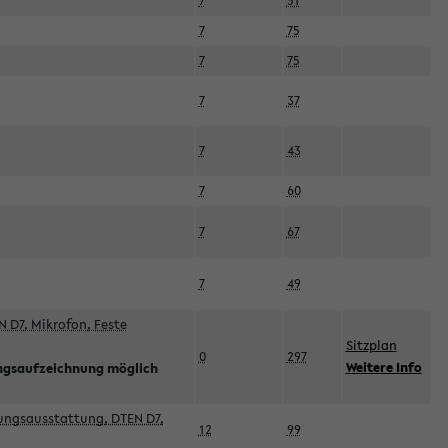
7
51
7
75
7
75
7
37
7
43
7
60
7
67
7
49
 D7, Mikrofon, Feste
Sitzplan
0
297
Weitere Info
ngsaufzeichnung möglich
esungsausstattung, DTEN D7,
12
99