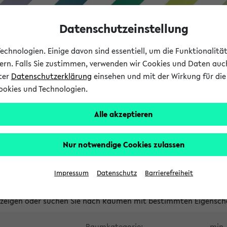
Datenschutzeinstellung
chnologien. Einige davon sind essentiell, um die Funktionalit
sern. Falls Sie zustimmen, verwenden wir Cookies und Daten auc
nter
Datenschutzerklärung
einsehen und mit der Wirkung für die 
ookies und Technologien.
Studium
Lehre
International
Alle akzeptieren
waltete Räume
Nur notwendige Cookies zulassen
tungsüberschneidungen
Raumüberschneidungen
Hinweise d
Impressum
Datenschutz
Barrierefreiheit
uni-bielefeld.de
anzeigen oder suchen Sie nach Räumen mit bestimmten Eigensch
Raumkategorie:
min. 