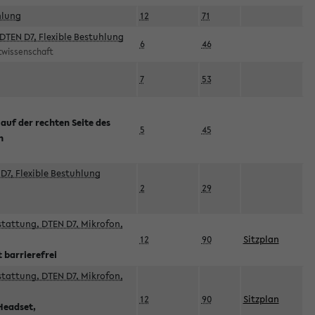
hlung
12
71
DTEN D7, Flexible Bestuhlung
6
46
rtwissenschaft
7
53
 auf der rechten Seite des
5
45
n
D7, Flexible Bestuhlung
2
29
sstattung, DTEN D7, Mikrofon,
12
90
Sitzplan
 barrierefrei
sstattung, DTEN D7, Mikrofon,
12
90
Sitzplan
Headset,