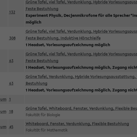
Grüne Tafel, viel Tafel, Verdunklung, Hybride Vorlesungsau
Feste Bestuhlung
132
Experiment Physik, Decjenmikrofone für alle Sprecher*i
möglich
Grüne Tafel, viel Tafel, Verdunklung, Hybride Vorlesungsau
308
Feste Bestuhlung, Induktive Hörschleife
1 Headset, Vorlesungsaufzeichnung möglich
Grüne Tafel, viel Tafel, Verdunklung, Hybride Vorlesungsau
63
Feste Bestuhlung
1 Headset, Vorlesungsaufzeichnung möglich, Zugang nicht
Grüne Tafel, Verdunklung, Hybride Vorlesungsausstattung, 
63
Bestuhlung
1 Headset, Vorlesungsaufzeichnung möglich, Zugang nicht
aum
1
Grüne Tafel, Whiteboard, Fenster, Verdunklung, Flexible Be
aum
18
Fakultät für Biologie
Whiteboard, Fenster, Verdunklung, Flexible Bestuhlung
aum
45
Fakultät für Mathematik