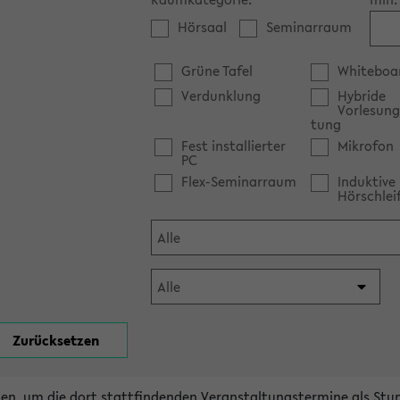
Hörsaal
Seminarraum
Grüne Tafel
Whiteboa
Verdunklung
Hybride
Vorlesung
tung
Fest installierter
Mikrofon
PC
Flex-Seminarraum
Induktive
Hörschlei
en, um die dort stattfindenden Veranstaltungstermine als Stu