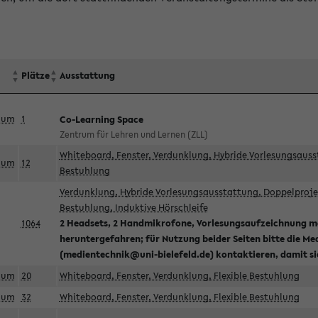
Plätze
Ausstattung
aum
1
Co-Learning Space
Zentrum für Lehren und Lernen (ZLL)
Whiteboard, Fenster, Verdunklung, Hybride Vorlesungsausst
aum
12
Bestuhlung
Verdunklung, Hybride Vorlesungsausstattung, Doppelprojek
Bestuhlung, Induktive Hörschleife
1064
2 Headsets, 2 Handmikrofone, Vorlesungsaufzeichnung mö
heruntergefahren; für Nutzung beider Seiten bitte die Me
(medientechnik@uni-bielefeld.de) kontaktieren, damit s
aum
20
Whiteboard, Fenster, Verdunklung, Flexible Bestuhlung
aum
32
Whiteboard, Fenster, Verdunklung, Flexible Bestuhlung