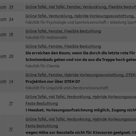
aum
39
Grüne Tafel, viel Tafel, Fenster, Verdunklung, Flexible Bestu
Grüne Tafel, Verdunklung, Hybride Vorlesungsausstattung, 
aum
24
Fakultät für Psychologie und Sportwissenschaft / Abteilung Spo
Grüne Tafel, Fenster, Flexible Bestuhlung
aum
18
Fakultät für Mathematik
Grüne Tafel, Fenster, Flexible Bestuhlung
Sie erreichen den Raum, wenn Sie durch die letzte rote Tür
aum
20
Schwimmbads gehen und von da aus die Treppe hoch gehe
Fakultät für Chemie
Grüne Tafel, Fenster, Hybride Vorlesungsausstattung, DTEN 
aum
14
Projektion nur über DTEN D7
Fakultät für Linguistik und Literaturwissenschaft
Grüne Tafel, viel Tafel, Verdunklung, Hybride Vorlesungsau
77
Feste Bestuhlung
1 Headset, Vorlesungsaufzeichnung möglich, Zugang nicht
Grüne Tafel, viel Tafel, Verdunklung, Hybride Vorlesungsau
Feste Bestuhlung
77
wegen Nähe zur Baustelle nicht für Klausuren geeignet, 1 