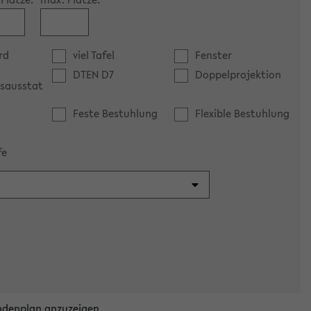
rd
viel Tafel
Fenster
DTEN D7
Doppelprojektion
sausstat
Feste Bestuhlung
Flexible Bestuhlung
fe
ndenplan anzuzeigen.