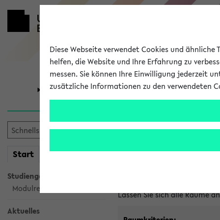
Diese Webseite verwendet Cookies und ähnliche Te
helfen, die Website und Ihre Erfahrung zu verbes
messen. Sie können Ihre Einwilligung jederzeit u
zusätzliche Informationen zu den verwendeten C
Universität
Forschung
Im eKVV ver
mein
Start
eKVV
Freie Räume und Veranstal
Studiengangsauswahl
Raumanfragen:
raumvergabe@
Modulrecherche
Lassen Sie sich alle Räume 
Aktuelles
Raumkriterien: