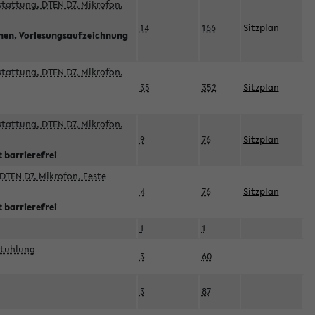
sstattung, DTEN D7, Mikrofon,
14
166
Sitzplan
nnen, Vorlesungsaufzeichnung
sstattung, DTEN D7, Mikrofon,
35
352
Sitzplan
sstattung, DTEN D7, Mikrofon,
9
76
Sitzplan
 barrierefrei
DTEN D7, Mikrofon, Feste
4
76
Sitzplan
 barrierefrei
1
1
stuhlung
3
60
3
87