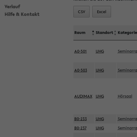
Verlauf
CSV
Excel
Hilfe & Kontakt
Raum
Standort
Kategorie
A0-501
UHG
Seminarr
A0-503
UHG
Seminarr
AUDIMAX
UHG
Hörsaal
B0-233
UHG
Seminarr
B0-237
UHG
Seminarr