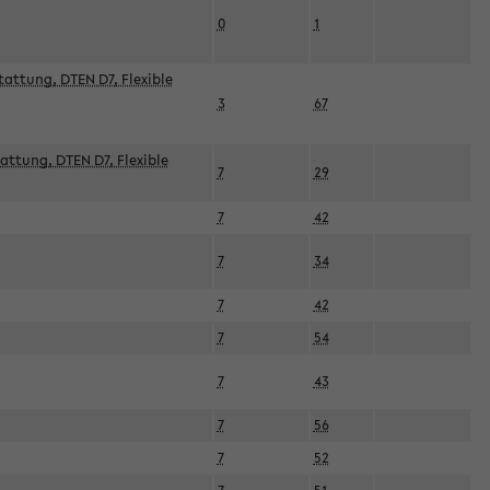
0
1
attung, DTEN D7, Flexible
3
67
attung, DTEN D7, Flexible
7
29
7
42
7
34
7
42
7
54
7
43
7
56
7
52