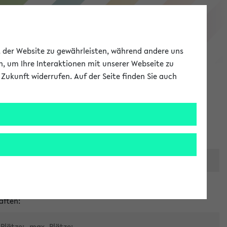
eKVV
ät der Website zu gewährleisten, während andere uns
h, um Ihre Interaktionen mit unserer Webseite zu
Zukunft widerrufen. Auf der Seite finden Sie auch
Meine Uni
EN
ANMELDEN
er zentralen Raumvergabe
aften:
Plätze:
max. Plätze: