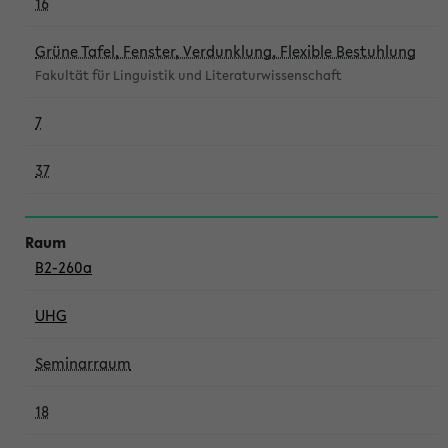
16
Grüne Tafel, Fenster, Verdunklung, Flexible Bestuhlung
Fakultät für Linguistik und Literaturwissenschaft
7
37
B2-260a
UHG
Seminarraum
18