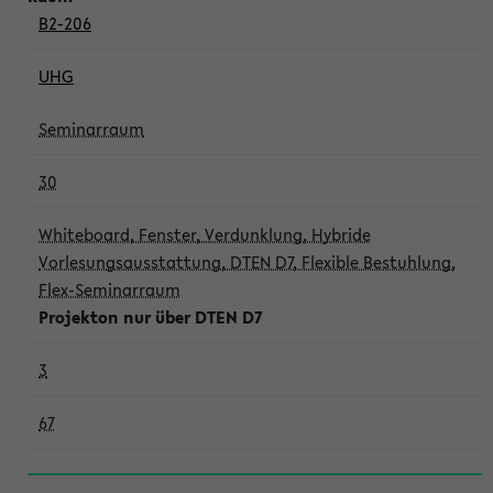
B2-206
UHG
Seminarraum
30
Whiteboard, Fenster, Verdunklung, Hybride
Vorlesungsausstattung, DTEN D7, Flexible Bestuhlung,
Flex-Seminarraum
Projekton nur über DTEN D7
3
67