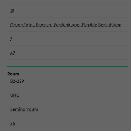
18
Grüne Tafel, Fenster, Verdunklung, Flexible Bestuhlung
7
42
B2-229
UHG
Seminarraum
26