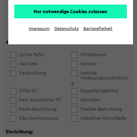
Hörsaal
Seminarraum
Nur notwendige Cookies zulassen
max. Plätze:
Impressum
Datenschutz
Barrierefreiheit
Ausstattung:
Grüne Tafel
Whiteboard
viel Tafel
Fenster
Verdunklung
Hybride
Vorlesungsausstattun
g
DTEN D7
Doppelprojektion
Fest installierter PC
Mikrofon
Feste Bestuhlung
Flexible Bestuhlung
Flex-Seminarraum
Induktive Hörschleife
Einrichtung: