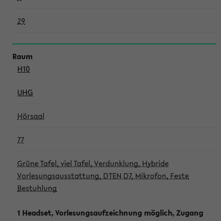
29
H10
UHG
Hörsaal
77
Grüne Tafel, viel Tafel, Verdunklung, Hybride
Vorlesungsausstattung, DTEN D7, Mikrofon, Feste
Bestuhlung
1 Headset, Vorlesungsaufzeichnung möglich, Zugang