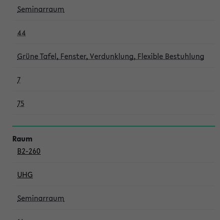
Seminarraum
44
Grüne Tafel, Fenster, Verdunklung, Flexible Bestuhlung
7
75
B2-260
UHG
Seminarraum