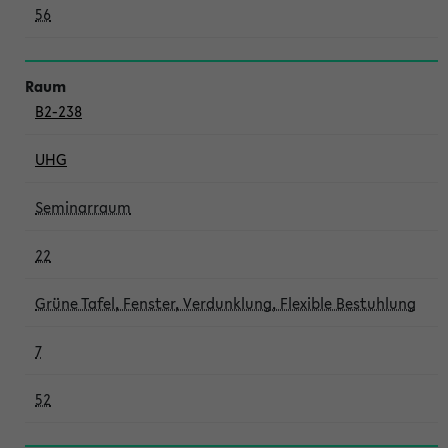
56
B2-238
UHG
Seminarraum
22
Grüne Tafel, Fenster, Verdunklung, Flexible Bestuhlung
7
52