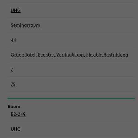
UHG
Seminarraum
44
Grüne Tafel, Fenster, Verdunklung, Flexible Bestuhlung
7
75
B2-249
UHG