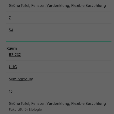
Grüne Tafel, Fenster, Verdunklung, Flexible Bestuhlung
7
54
B2-232
UHG
Seminarraum
16
Grüne Tafel, Fenster, Verdunklung, Flexible Bestuhlung
Fakultät für Biologie