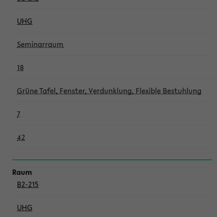
UHG
Seminarraum
18
Grüne Tafel, Fenster, Verdunklung, Flexible Bestuhlung
7
42
B2-215
UHG