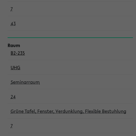
7
43
B2-235
UHG
Seminarraum
24
Grüne Tafel, Fenster, Verdunklung, Flexible Bestuhlung
7