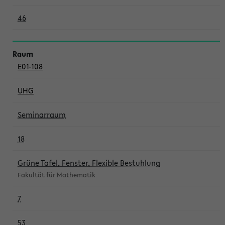
46
E01-108
UHG
Seminarraum
18
Grüne Tafel, Fenster, Flexible Bestuhlung
Fakultät für Mathematik
7
53