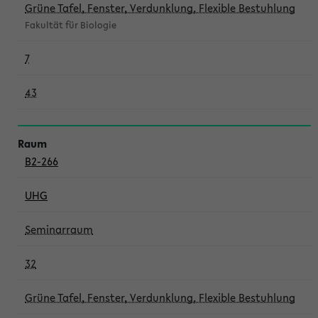
Grüne Tafel, Fenster, Verdunklung, Flexible Bestuhlung
Fakultät für Biologie
7
43
B2-266
UHG
Seminarraum
32
Grüne Tafel, Fenster, Verdunklung, Flexible Bestuhlung