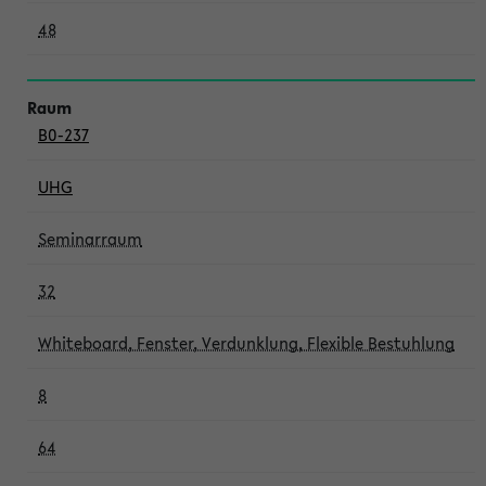
48
B0-237
UHG
Seminarraum
32
Whiteboard, Fenster, Verdunklung, Flexible Bestuhlung
8
64