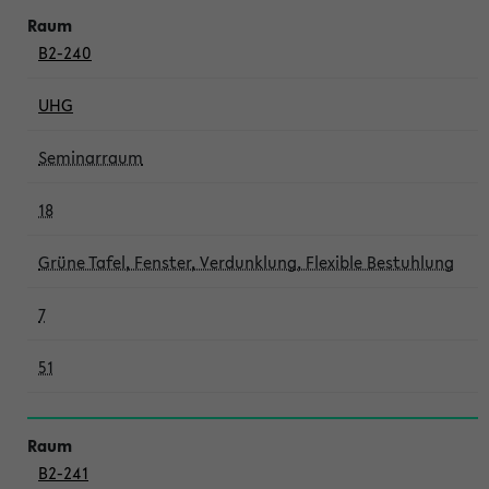
B2-240
UHG
Seminarraum
18
Grüne Tafel, Fenster, Verdunklung, Flexible Bestuhlung
7
51
B2-241