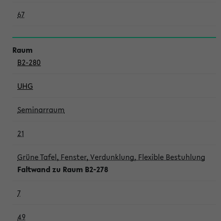
67
B2-280
UHG
Seminarraum
21
Grüne Tafel, Fenster, Verdunklung, Flexible Bestuhlung
Faltwand zu Raum B2-278
7
49