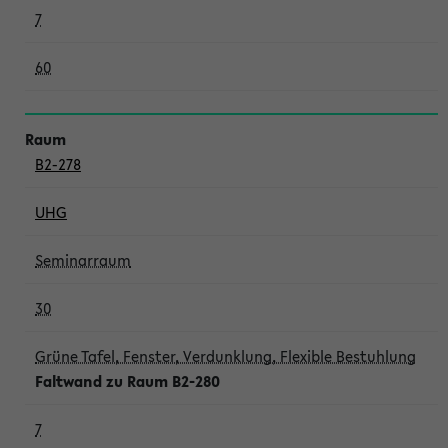
7
60
B2-278
UHG
Seminarraum
30
Grüne Tafel, Fenster, Verdunklung, Flexible Bestuhlung
Faltwand zu Raum B2-280
7