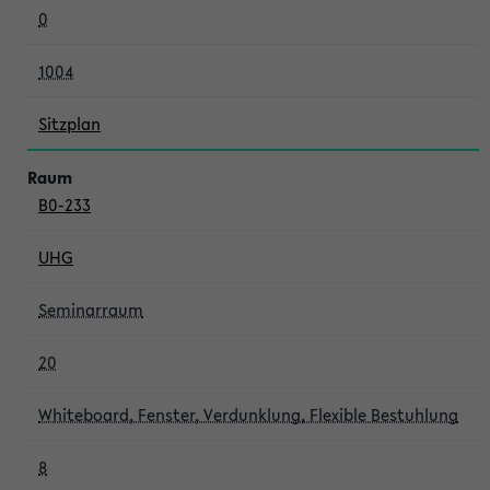
0
1004
Sitzplan
B0-233
UHG
Seminarraum
20
Whiteboard, Fenster, Verdunklung, Flexible Bestuhlung
8