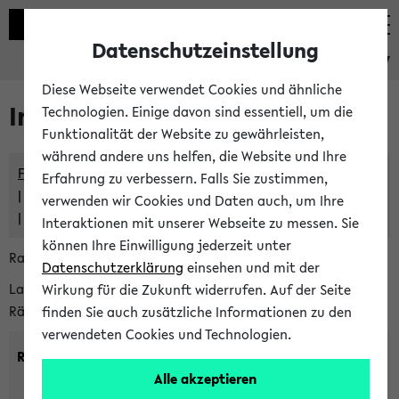
Datenschutzeinstellung
eKVV
Diese Webseite verwendet Cookies und ähnliche
Im eKVV verwaltete Räume
Technologien. Einige davon sind essentiell, um die
Funktionalität der Website zu gewährleisten,
während andere uns helfen, die Website und Ihre
Freie Räume und Veranstaltungsüberschneidungen
Erfahrung zu verbessern. Falls Sie zustimmen,
Raumüberschneidungen
verwenden wir Cookies und Daten auch, um Ihre
Hinweise der zentralen Raumvergabe
Interaktionen mit unserer Webseite zu messen. Sie
können Ihre Einwilligung jederzeit unter
Raumanfragen:
raumvergabe@uni-bielefeld.de
Datenschutzerklärung
einsehen und mit der
Lassen Sie sich alle Räume anzeigen oder suchen Sie nach
Wirkung für die Zukunft widerrufen. Auf der Seite
Räumen mit bestimmten Eigenschaften:
finden Sie auch zusätzliche Informationen zu den
verwendeten Cookies und Technologien.
Raumkriterien:
Alle akzeptieren
Raumkategorie:
min. Plätze: