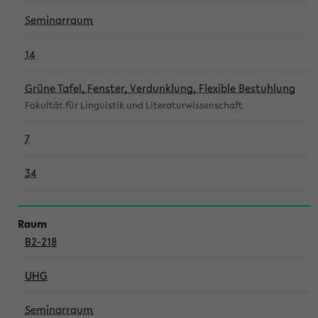
Seminarraum
14
Grüne Tafel, Fenster, Verdunklung, Flexible Bestuhlung
Fakultät für Linguistik und Literaturwissenschaft
7
34
B2-218
UHG
Seminarraum