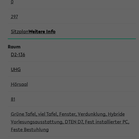
0
297
Sitzplan
Weitere Info
D2-136
UHG
Hörsaal
81
Grüne Tafel, viel Tafel, Fenster, Verdunklung, Hybride
Vorlesungsausstattung, DTEN D7, Fest installierter PC,
Feste Bestuhlung