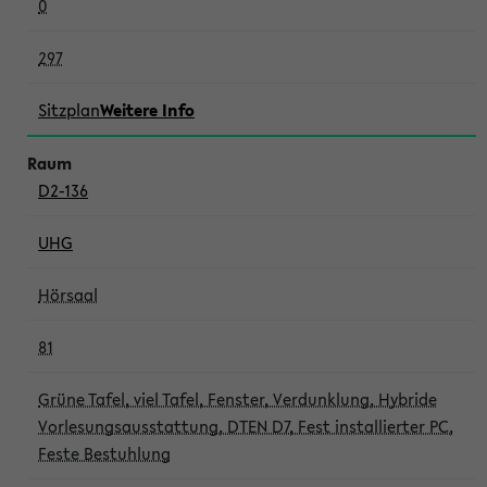
0
297
Sitzplan
Weitere Info
D2-136
UHG
Hörsaal
81
Grüne Tafel, viel Tafel, Fenster, Verdunklung, Hybride
Vorlesungsausstattung, DTEN D7, Fest installierter PC,
Feste Bestuhlung