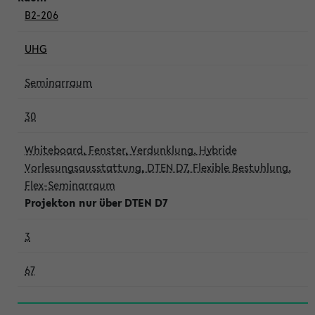
B2-206
UHG
Seminarraum
30
Whiteboard, Fenster, Verdunklung, Hybride
Vorlesungsausstattung, DTEN D7, Flexible Bestuhlung,
Flex-Seminarraum
Projekton nur über DTEN D7
3
67