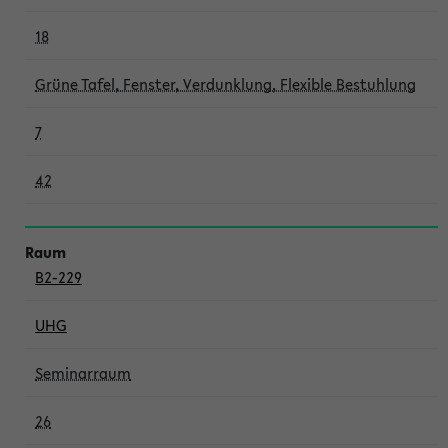
18
Grüne Tafel, Fenster, Verdunklung, Flexible Bestuhlung
7
42
B2-229
UHG
Seminarraum
26