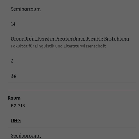
Seminarraum
14
Grüne Tafel, Fenster, Verdunklung, Flexible Bestuhlung
Fakultät für Linguistik und Literaturwissenschaft
7
34
B2-218
UHG
Seminarraum