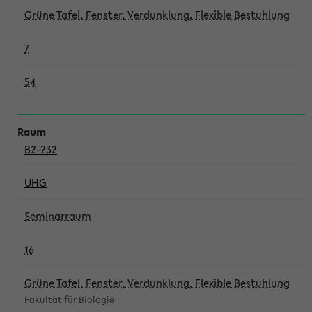
Grüne Tafel, Fenster, Verdunklung, Flexible Bestuhlung
7
54
B2-232
UHG
Seminarraum
16
Grüne Tafel, Fenster, Verdunklung, Flexible Bestuhlung
Fakultät für Biologie