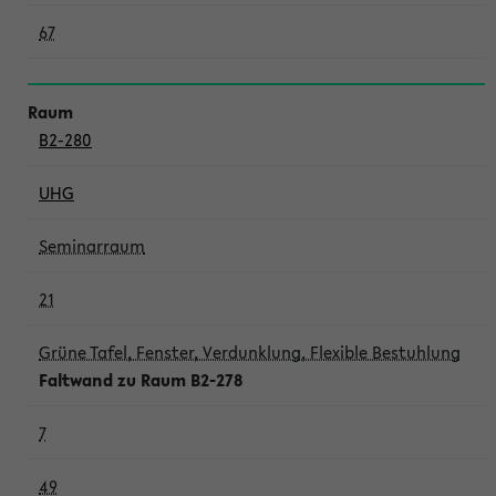
67
B2-280
UHG
Seminarraum
21
Grüne Tafel, Fenster, Verdunklung, Flexible Bestuhlung
Faltwand zu Raum B2-278
7
49