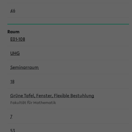
46
E01-108
UHG
Seminarraum
18
Grüne Tafel, Fenster, Flexible Bestuhlung
Fakultät für Mathematik
7
53