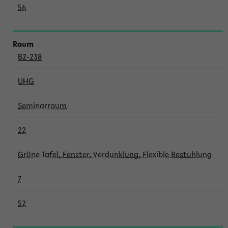
56
B2-238
UHG
Seminarraum
22
Grüne Tafel, Fenster, Verdunklung, Flexible Bestuhlung
7
52