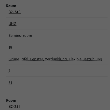
B2-240
UHG
Seminarraum
18
Grüne Tafel, Fenster, Verdunklung, Flexible Bestuhlung
7
51
B2-241