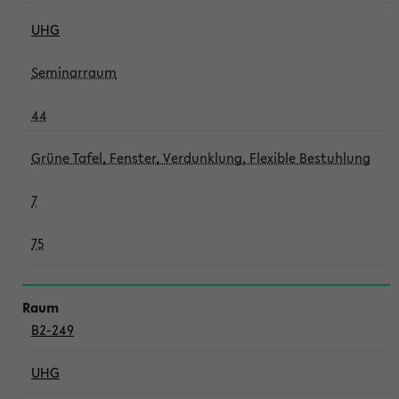
UHG
Seminarraum
44
Grüne Tafel, Fenster, Verdunklung, Flexible Bestuhlung
7
75
B2-249
UHG