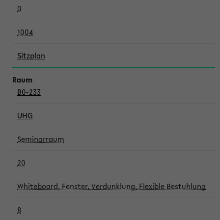
0
1004
Sitzplan
B0-233
UHG
Seminarraum
20
Whiteboard, Fenster, Verdunklung, Flexible Bestuhlung
8