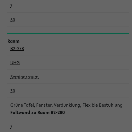
7
60
B2-278
UHG
Seminarraum
30
Grüne Tafel, Fenster, Verdunklung, Flexible Bestuhlung
Faltwand zu Raum B2-280
7