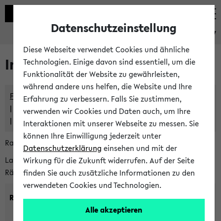
Datenschutzeinstellung
eKVV
Diese Webseite verwendet Cookies und ähnliche
Im eKVV verwaltete Räume
Technologien. Einige davon sind essentiell, um die
Funktionalität der Website zu gewährleisten,
während andere uns helfen, die Website und Ihre
Freie Räume und Veranstaltungsüberschneidungen
Erfahrung zu verbessern. Falls Sie zustimmen,
Raumüberschneidungen
verwenden wir Cookies und Daten auch, um Ihre
Hinweise der zentralen Raumvergabe
Interaktionen mit unserer Webseite zu messen. Sie
können Ihre Einwilligung jederzeit unter
Raumanfragen:
raumvergabe@uni-bielefeld.de
Datenschutzerklärung
einsehen und mit der
Lassen Sie sich alle Räume anzeigen oder suchen Sie nach
Wirkung für die Zukunft widerrufen. Auf der Seite
Räumen mit bestimmten Eigenschaften:
finden Sie auch zusätzliche Informationen zu den
verwendeten Cookies und Technologien.
Raumkriterien:
Alle akzeptieren
Raumkategorie:
min. Plätze: