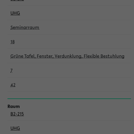
UHG
Seminarraum
18
Grüne Tafel, Fenster, Verdunklung, Flexible Bestuhlung
7
42
B2-215
UHG