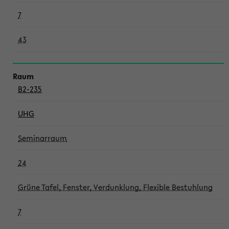
7
43
B2-235
UHG
Seminarraum
24
Grüne Tafel, Fenster, Verdunklung, Flexible Bestuhlung
7