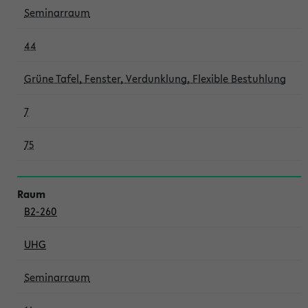
Seminarraum
44
Grüne Tafel, Fenster, Verdunklung, Flexible Bestuhlung
7
75
B2-260
UHG
Seminarraum