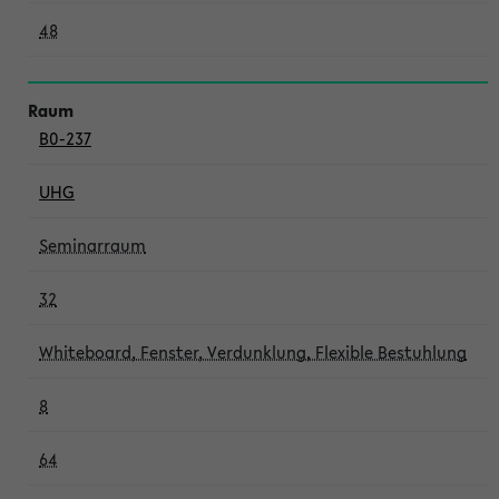
48
B0-237
UHG
Seminarraum
32
Whiteboard, Fenster, Verdunklung, Flexible Bestuhlung
8
64