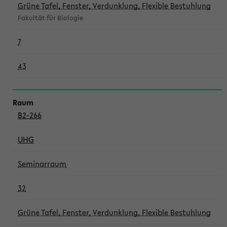
Grüne Tafel, Fenster, Verdunklung, Flexible Bestuhlung
Fakultät für Biologie
7
43
B2-266
UHG
Seminarraum
32
Grüne Tafel, Fenster, Verdunklung, Flexible Bestuhlung