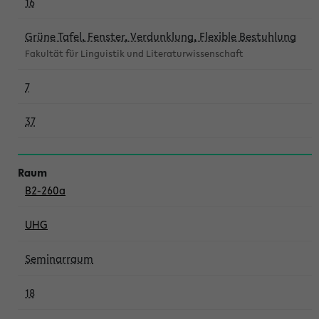
16
Grüne Tafel, Fenster, Verdunklung, Flexible Bestuhlung
Fakultät für Linguistik und Literaturwissenschaft
7
37
B2-260a
UHG
Seminarraum
18