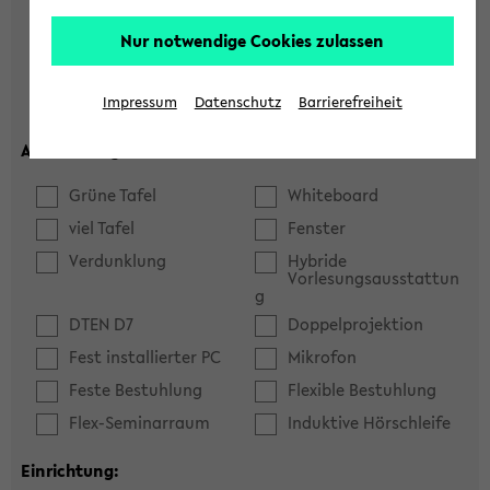
Hörsaal
Seminarraum
Nur notwendige Cookies zulassen
max. Plätze:
Impressum
Datenschutz
Barrierefreiheit
Ausstattung:
Grüne Tafel
Whiteboard
viel Tafel
Fenster
Verdunklung
Hybride
Vorlesungsausstattun
g
DTEN D7
Doppelprojektion
Fest installierter PC
Mikrofon
Feste Bestuhlung
Flexible Bestuhlung
Flex-Seminarraum
Induktive Hörschleife
Einrichtung: