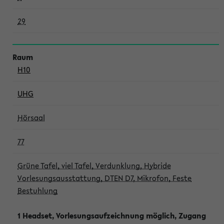
29
H10
UHG
Hörsaal
77
Grüne Tafel, viel Tafel, Verdunklung, Hybride
Vorlesungsausstattung, DTEN D7, Mikrofon, Feste
Bestuhlung
1 Headset, Vorlesungsaufzeichnung möglich, Zugang