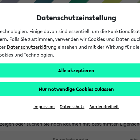
Datenschutzeinstellung
chnologien. Einige davon sind essentiell, um die Funktionalit
sern. Falls Sie zustimmen, verwenden wir Cookies und Daten auc
nter
Datenschutzerklärung
einsehen und mit der Wirkung für die 
ookies und Technologien.
Studium
Lehre
International
Alle akzeptieren
waltete Räume
Nur notwendige Cookies zulassen
tungsüberschneidungen
Raumüberschneidungen
Hinweise d
Impressum
Datenschutz
Barrierefreiheit
uni-bielefeld.de
anzeigen oder suchen Sie nach Räumen mit bestimmten Eigensch
Raumkategorie:
min. 