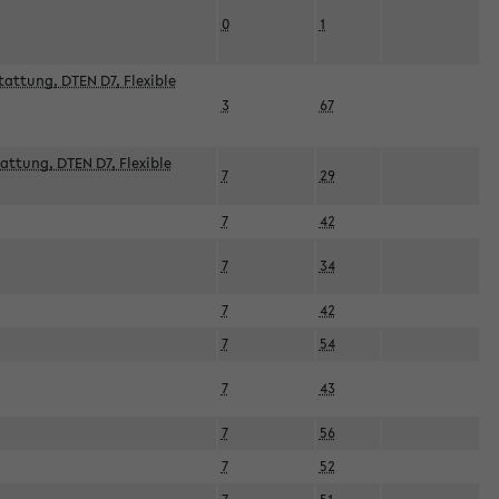
0
1
attung, DTEN D7, Flexible
3
67
attung, DTEN D7, Flexible
7
29
7
42
7
34
7
42
7
54
7
43
7
56
7
52