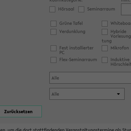
Hörsaal
Seminarraum
Grüne Tafel
Whiteboa
Verdunklung
Hybride
Vorlesung
tung
Fest installierter
Mikrofon
PC
Flex-Seminarraum
Induktive
Hörschlei
en, um die dort stattfindenden Veranstaltungstermine als Stu