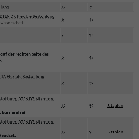
hlung
12
71
DTEN D7, Flexible Bestuhlung
6
46
rtwissenschaft
7
53
 auf der rechten Seite des
5
45
n
D7, Flexible Bestuhlung
2
29
sstattung, DTEN D7, Mikrofon,
12
90
Sitzplan
 barrierefrei
sstattung, DTEN D7, Mikrofon,
12
90
Sitzplan
Headset,