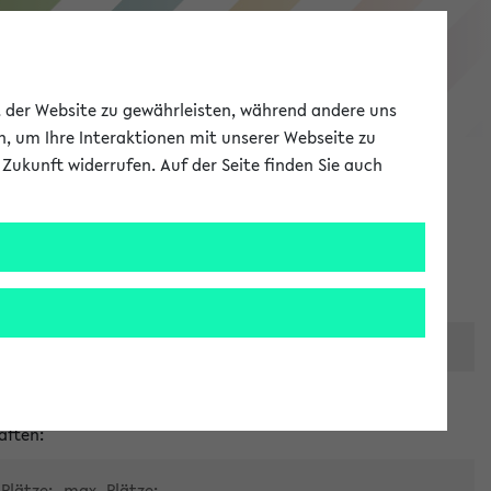
eKVV
ät der Website zu gewährleisten, während andere uns
h, um Ihre Interaktionen mit unserer Webseite zu
Zukunft widerrufen. Auf der Seite finden Sie auch
Meine Uni
EN
ANMELDEN
er zentralen Raumvergabe
aften:
Plätze:
max. Plätze: