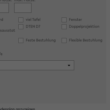
rd
viel Tafel
Fenster
DTEN D7
Doppelprojektion
sausstat
Feste Bestuhlung
Flexible Bestuhlung
fe
ndenplan anzuzeigen.