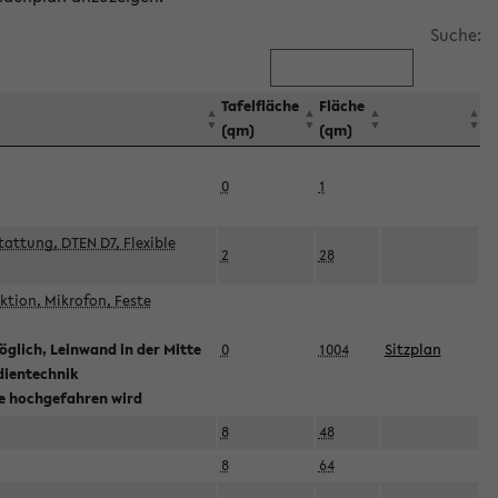
Suche:
Tafelfläche
Fläche
(qm)
(qm)
0
1
attung, DTEN D7, Flexible
2
28
tion, Mikrofon, Feste
glich, Leinwand in der Mitte
0
1004
Sitzplan
dientechnik
ie hochgefahren wird
8
48
8
64