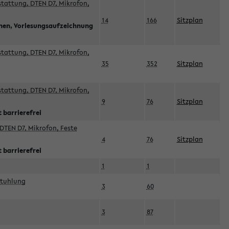
sstattung, DTEN D7, Mikrofon,
14
166
Sitzplan
nnen, Vorlesungsaufzeichnung
sstattung, DTEN D7, Mikrofon,
35
352
Sitzplan
sstattung, DTEN D7, Mikrofon,
9
76
Sitzplan
 barrierefrei
DTEN D7, Mikrofon, Feste
4
76
Sitzplan
 barrierefrei
1
1
stuhlung
3
60
3
87