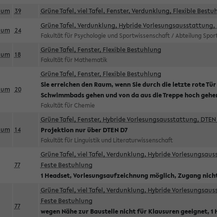
aum
39
Grüne Tafel, viel Tafel, Fenster, Verdunklung, Flexible Bestu
Grüne Tafel, Verdunklung, Hybride Vorlesungsausstattung, 
aum
24
Fakultät für Psychologie und Sportwissenschaft / Abteilung Spo
Grüne Tafel, Fenster, Flexible Bestuhlung
aum
18
Fakultät für Mathematik
Grüne Tafel, Fenster, Flexible Bestuhlung
Sie erreichen den Raum, wenn Sie durch die letzte rote Tür
aum
20
Schwimmbads gehen und von da aus die Treppe hoch gehe
Fakultät für Chemie
Grüne Tafel, Fenster, Hybride Vorlesungsausstattung, DTEN 
aum
14
Projektion nur über DTEN D7
Fakultät für Linguistik und Literaturwissenschaft
Grüne Tafel, viel Tafel, Verdunklung, Hybride Vorlesungsau
77
Feste Bestuhlung
1 Headset, Vorlesungsaufzeichnung möglich, Zugang nicht
Grüne Tafel, viel Tafel, Verdunklung, Hybride Vorlesungsau
Feste Bestuhlung
77
wegen Nähe zur Baustelle nicht für Klausuren geeignet, 1 