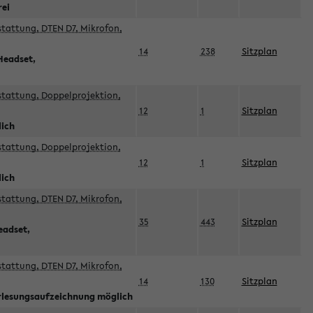
rei
sstattung, DTEN D7, Mikrofon,
14
238
Sitzplan
Headset,
sstattung, Doppelprojektion,
12
1
Sitzplan
lich
sstattung, Doppelprojektion,
12
1
Sitzplan
lich
sstattung, DTEN D7, Mikrofon,
35
443
Sitzplan
eadset,
sstattung, DTEN D7, Mikrofon,
14
130
Sitzplan
orlesungsaufzeichnung möglich