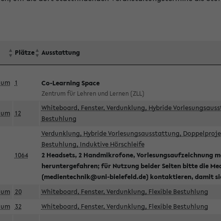
Plätze
Ausstattung
aum
1
Co-Learning Space
Zentrum für Lehren und Lernen (ZLL)
Whiteboard, Fenster, Verdunklung, Hybride Vorlesungsausst
aum
12
Bestuhlung
Verdunklung, Hybride Vorlesungsausstattung, Doppelprojek
Bestuhlung, Induktive Hörschleife
1064
2 Headsets, 2 Handmikrofone, Vorlesungsaufzeichnung mö
heruntergefahren; für Nutzung beider Seiten bitte die Me
(medientechnik@uni-bielefeld.de) kontaktieren, damit s
aum
20
Whiteboard, Fenster, Verdunklung, Flexible Bestuhlung
aum
32
Whiteboard, Fenster, Verdunklung, Flexible Bestuhlung