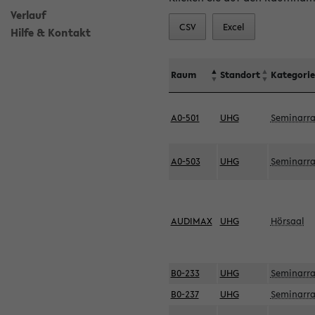
Verlauf
CSV
Excel
Hilfe & Kontakt
Raum
Standort
Kategorie
A0-501
UHG
Seminarr
A0-503
UHG
Seminarr
AUDIMAX
UHG
Hörsaal
B0-233
UHG
Seminarr
B0-237
UHG
Seminarr