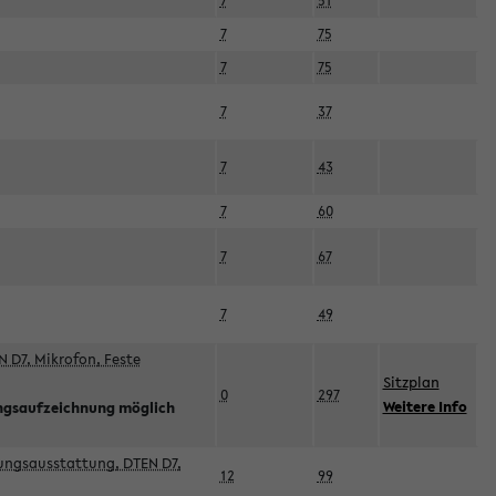
7
51
7
75
7
75
7
37
7
43
7
60
7
67
7
49
 D7, Mikrofon, Feste
Sitzplan
0
297
Weitere Info
ngsaufzeichnung möglich
esungsausstattung, DTEN D7,
12
99