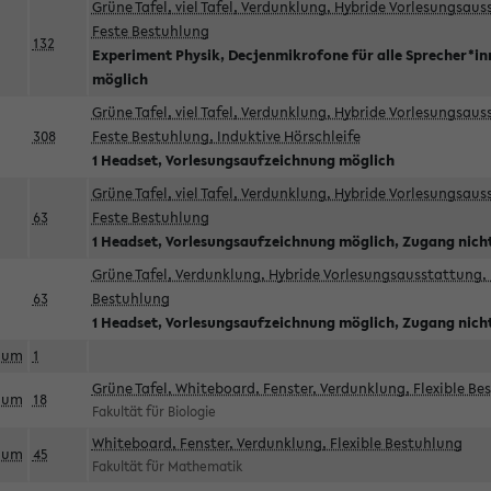
Grüne Tafel, viel Tafel, Verdunklung, Hybride Vorlesungsau
Feste Bestuhlung
132
Experiment Physik, Decjenmikrofone für alle Sprecher*i
möglich
Grüne Tafel, viel Tafel, Verdunklung, Hybride Vorlesungsau
308
Feste Bestuhlung, Induktive Hörschleife
1 Headset, Vorlesungsaufzeichnung möglich
Grüne Tafel, viel Tafel, Verdunklung, Hybride Vorlesungsau
63
Feste Bestuhlung
1 Headset, Vorlesungsaufzeichnung möglich, Zugang nicht
Grüne Tafel, Verdunklung, Hybride Vorlesungsausstattung, 
63
Bestuhlung
1 Headset, Vorlesungsaufzeichnung möglich, Zugang nicht
aum
1
Grüne Tafel, Whiteboard, Fenster, Verdunklung, Flexible Be
aum
18
Fakultät für Biologie
Whiteboard, Fenster, Verdunklung, Flexible Bestuhlung
aum
45
Fakultät für Mathematik