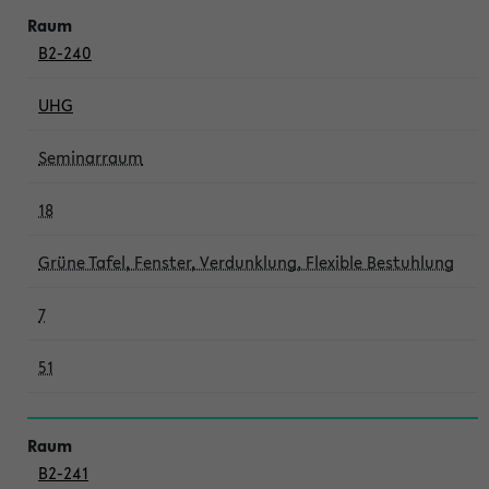
B2-240
UHG
Seminarraum
18
Grüne Tafel, Fenster, Verdunklung, Flexible Bestuhlung
7
51
B2-241