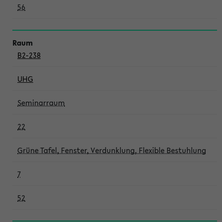
56
B2-238
UHG
Seminarraum
22
Grüne Tafel, Fenster, Verdunklung, Flexible Bestuhlung
7
52