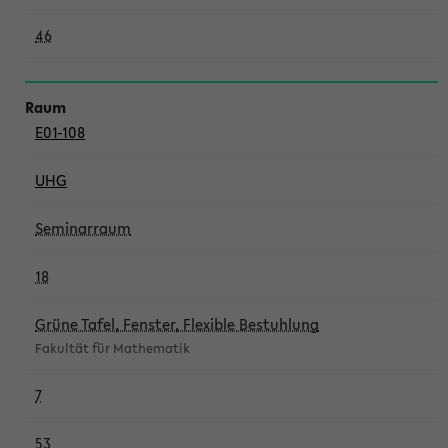
46
E01-108
UHG
Seminarraum
18
Grüne Tafel, Fenster, Flexible Bestuhlung
Fakultät für Mathematik
7
53