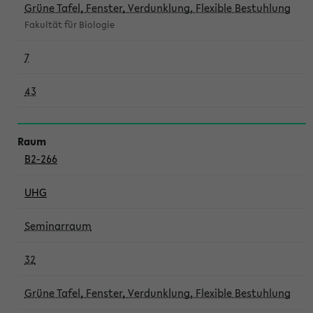
Grüne Tafel, Fenster, Verdunklung, Flexible Bestuhlung
Fakultät für Biologie
7
43
B2-266
UHG
Seminarraum
32
Grüne Tafel, Fenster, Verdunklung, Flexible Bestuhlung