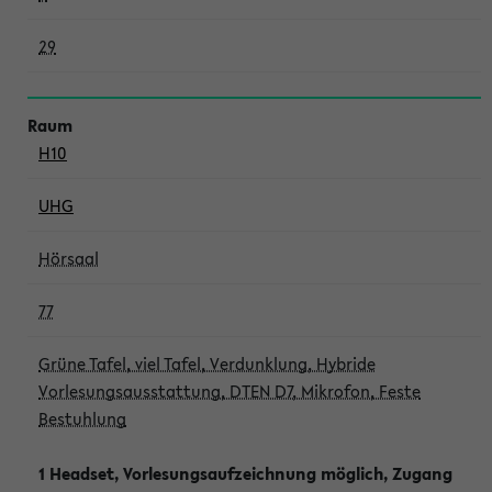
29
H10
UHG
Hörsaal
77
Grüne Tafel, viel Tafel, Verdunklung, Hybride
Vorlesungsausstattung, DTEN D7, Mikrofon, Feste
Bestuhlung
1 Headset, Vorlesungsaufzeichnung möglich, Zugang