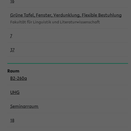
16
Grüne Tafel, Fenster, Verdunklung, Flexible Bestuhlung
Fakultät für Linguistik und Literaturwissenschaft
7
37
B2-260a
UHG
Seminarraum
18