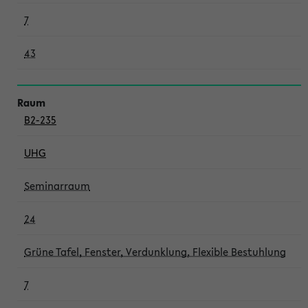
7
43
B2-235
UHG
Seminarraum
24
Grüne Tafel, Fenster, Verdunklung, Flexible Bestuhlung
7