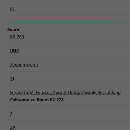
67
B2-280
UHG
Seminarraum
21
Grüne Tafel, Fenster, Verdunklung, Flexible Bestuhlung
Faltwand zu Raum B2-278
7
49