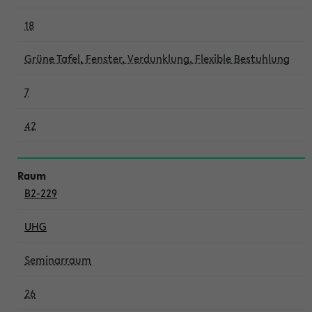
18
Grüne Tafel, Fenster, Verdunklung, Flexible Bestuhlung
7
42
B2-229
UHG
Seminarraum
26