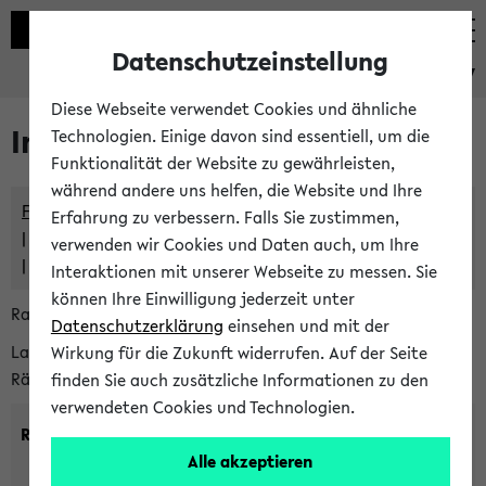
Datenschutzeinstellung
eKVV
Diese Webseite verwendet Cookies und ähnliche
Im eKVV verwaltete Räume
Technologien. Einige davon sind essentiell, um die
Funktionalität der Website zu gewährleisten,
während andere uns helfen, die Website und Ihre
Freie Räume und Veranstaltungsüberschneidungen
Erfahrung zu verbessern. Falls Sie zustimmen,
Raumüberschneidungen
verwenden wir Cookies und Daten auch, um Ihre
Hinweise der zentralen Raumvergabe
Interaktionen mit unserer Webseite zu messen. Sie
können Ihre Einwilligung jederzeit unter
Raumanfragen:
raumvergabe@uni-bielefeld.de
Datenschutzerklärung
einsehen und mit der
Lassen Sie sich alle Räume anzeigen oder suchen Sie nach
Wirkung für die Zukunft widerrufen. Auf der Seite
Räumen mit bestimmten Eigenschaften:
finden Sie auch zusätzliche Informationen zu den
verwendeten Cookies und Technologien.
Raumkriterien:
Alle akzeptieren
Raumkategorie:
min. Plätze: