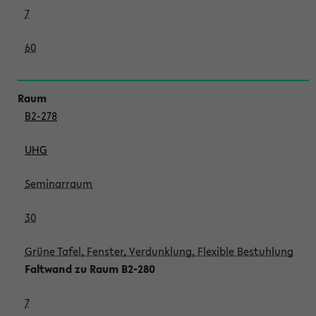
7
60
B2-278
UHG
Seminarraum
30
Grüne Tafel, Fenster, Verdunklung, Flexible Bestuhlung
Faltwand zu Raum B2-280
7