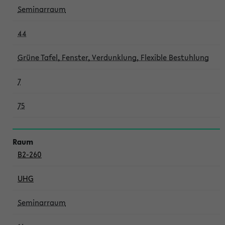
Seminarraum
44
Grüne Tafel, Fenster, Verdunklung, Flexible Bestuhlung
7
75
B2-260
UHG
Seminarraum