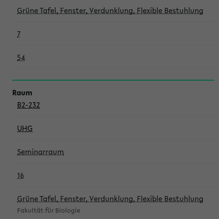
Grüne Tafel, Fenster, Verdunklung, Flexible Bestuhlung
7
54
B2-232
UHG
Seminarraum
16
Grüne Tafel, Fenster, Verdunklung, Flexible Bestuhlung
Fakultät für Biologie