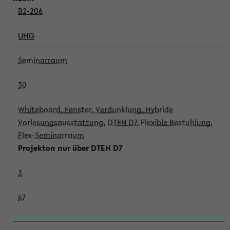
B2-206
UHG
Seminarraum
30
Whiteboard, Fenster, Verdunklung, Hybride
Vorlesungsausstattung, DTEN D7, Flexible Bestuhlung,
Flex-Seminarraum
Projekton nur über DTEN D7
3
67