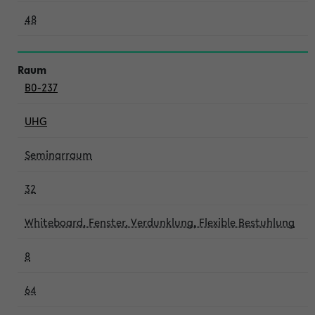
48
B0-237
UHG
Seminarraum
32
Whiteboard, Fenster, Verdunklung, Flexible Bestuhlung
8
64