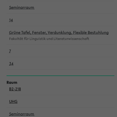
Seminarraum
14
Grüne Tafel, Fenster, Verdunklung, Flexible Bestuhlung
Fakultät für Linguistik und Literaturwissenschaft
7
34
B2-218
UHG
Seminarraum