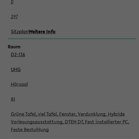
0
297
Sitzplan
Weitere Info
D2-136
UHG
Hörsaal
81
Grüne Tafel, viel Tafel, Fenster, Verdunklung, Hybride
Vorlesungsausstattung, DTEN D7, Fest installierter PC,
Feste Bestuhlung