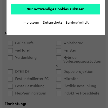
Hörsaal
Seminarraum
Nur notwendige Cookies zulassen
max. Plätze:
Impressum
Datenschutz
Barrierefreiheit
Ausstattung:
Grüne Tafel
Whiteboard
viel Tafel
Fenster
Verdunklung
Hybride
Vorlesungsausstattun
g
DTEN D7
Doppelprojektion
Fest installierter PC
Mikrofon
Feste Bestuhlung
Flexible Bestuhlung
Flex-Seminarraum
Induktive Hörschleife
Einrichtung: