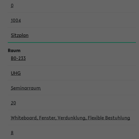
0
1004
Sitzplan
B0-233
UHG
Seminarraum
20
Whiteboard, Fenster, Verdunklung, Flexible Bestuhlung
8