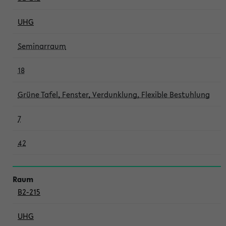
UHG
Seminarraum
18
Grüne Tafel, Fenster, Verdunklung, Flexible Bestuhlung
7
42
B2-215
UHG