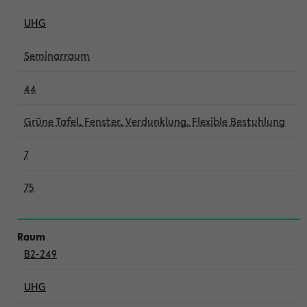
UHG
Seminarraum
44
Grüne Tafel, Fenster, Verdunklung, Flexible Bestuhlung
7
75
B2-249
UHG