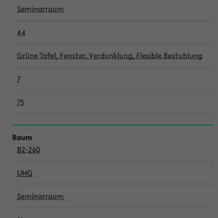
Seminarraum
44
Grüne Tafel, Fenster, Verdunklung, Flexible Bestuhlung
7
75
B2-260
UHG
Seminarraum