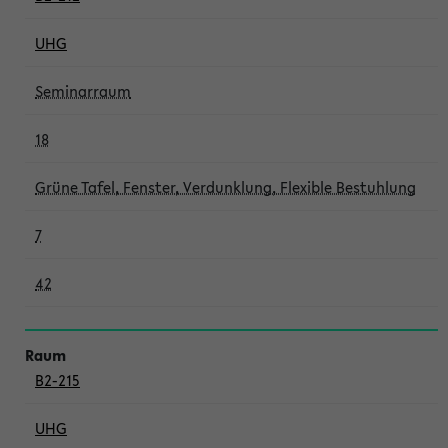
UHG
Seminarraum
18
Grüne Tafel, Fenster, Verdunklung, Flexible Bestuhlung
7
42
B2-215
UHG