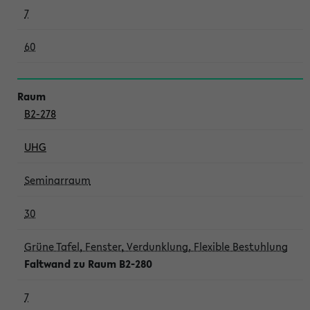
7
60
B2-278
UHG
Seminarraum
30
Grüne Tafel, Fenster, Verdunklung, Flexible Bestuhlung
Faltwand zu Raum B2-280
7