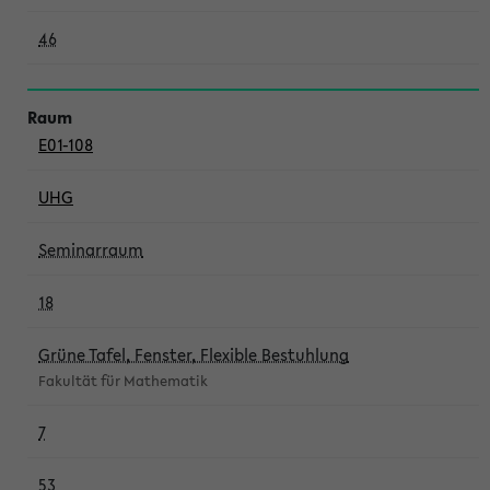
46
E01-108
UHG
Seminarraum
18
Grüne Tafel, Fenster, Flexible Bestuhlung
Fakultät für Mathematik
7
53