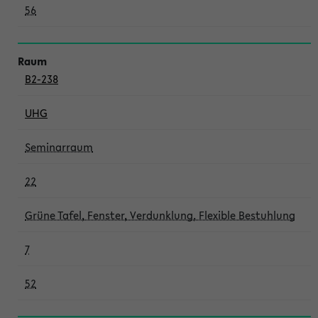
56
B2-238
UHG
Seminarraum
22
Grüne Tafel, Fenster, Verdunklung, Flexible Bestuhlung
7
52