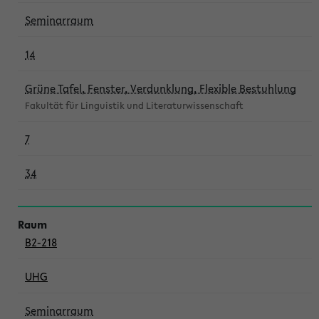
Seminarraum
14
Grüne Tafel, Fenster, Verdunklung, Flexible Bestuhlung
Fakultät für Linguistik und Literaturwissenschaft
7
34
B2-218
UHG
Seminarraum