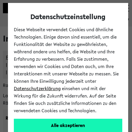
Datenschutzeinstellung
eKVV
Diese Webseite verwendet Cookies und ähnliche
Im eKVV verwaltete Räume
Technologien. Einige davon sind essentiell, um die
Funktionalität der Website zu gewährleisten,
während andere uns helfen, die Website und Ihre
Freie Räume und Veranstaltungsüberschneidungen
Erfahrung zu verbessern. Falls Sie zustimmen,
Raumüberschneidungen
verwenden wir Cookies und Daten auch, um Ihre
Hinweise der zentralen Raumvergabe
Interaktionen mit unserer Webseite zu messen. Sie
können Ihre Einwilligung jederzeit unter
Raumanfragen:
raumvergabe@uni-bielefeld.de
Datenschutzerklärung
einsehen und mit der
Lassen Sie sich alle Räume anzeigen oder suchen Sie nach
Wirkung für die Zukunft widerrufen. Auf der Seite
Räumen mit bestimmten Eigenschaften:
finden Sie auch zusätzliche Informationen zu den
verwendeten Cookies und Technologien.
Raumkriterien:
Alle akzeptieren
Raumkategorie:
min. Plätze: