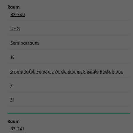
B2-240
UHG
Seminarraum
18
Grüne Tafel, Fenster, Verdunklung, Flexible Bestuhlung
7
51
B2-241