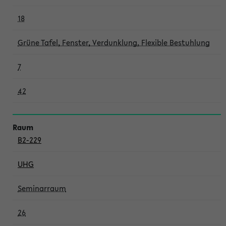
18
Grüne Tafel, Fenster, Verdunklung, Flexible Bestuhlung
7
42
B2-229
UHG
Seminarraum
26