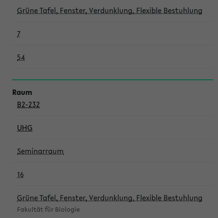
Grüne Tafel, Fenster, Verdunklung, Flexible Bestuhlung
7
54
B2-232
UHG
Seminarraum
16
Grüne Tafel, Fenster, Verdunklung, Flexible Bestuhlung
Fakultät für Biologie