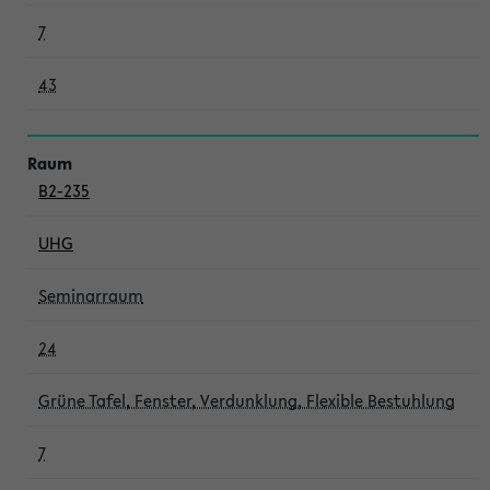
7
43
B2-235
UHG
Seminarraum
24
Grüne Tafel, Fenster, Verdunklung, Flexible Bestuhlung
7