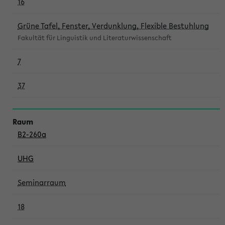
16
Grüne Tafel, Fenster, Verdunklung, Flexible Bestuhlung
Fakultät für Linguistik und Literaturwissenschaft
7
37
B2-260a
UHG
Seminarraum
18