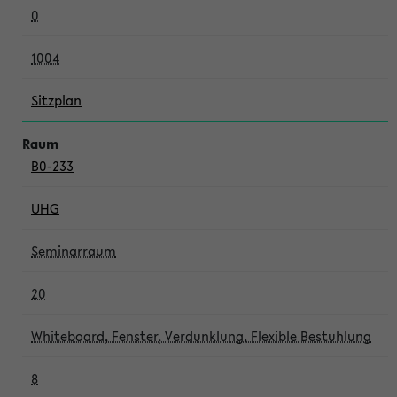
0
1004
Sitzplan
B0-233
UHG
Seminarraum
20
Whiteboard, Fenster, Verdunklung, Flexible Bestuhlung
8