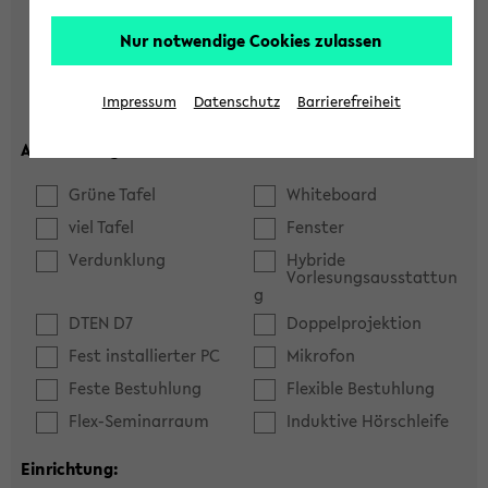
Hörsaal
Seminarraum
Nur notwendige Cookies zulassen
max. Plätze:
Impressum
Datenschutz
Barrierefreiheit
Ausstattung:
Grüne Tafel
Whiteboard
viel Tafel
Fenster
Verdunklung
Hybride
Vorlesungsausstattun
g
DTEN D7
Doppelprojektion
Fest installierter PC
Mikrofon
Feste Bestuhlung
Flexible Bestuhlung
Flex-Seminarraum
Induktive Hörschleife
Einrichtung: