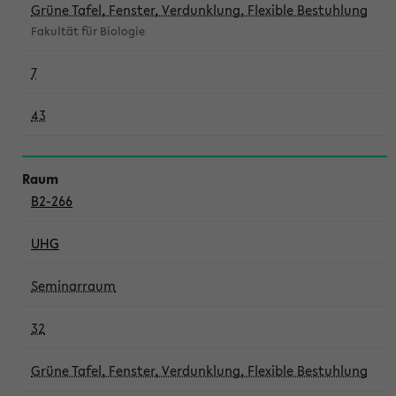
Grüne Tafel, Fenster, Verdunklung, Flexible Bestuhlung
Fakultät für Biologie
7
43
B2-266
UHG
Seminarraum
32
Grüne Tafel, Fenster, Verdunklung, Flexible Bestuhlung