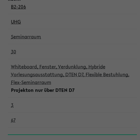
B2-206
UHG
Seminarraum
30
Whiteboard, Fenster, Verdunklung, Hybride
Vorlesungsausstattung, DTEN D7, Flexible Bestuhlung,
Flex-Seminarraum
Projekton nur über DTEN D7
3
67