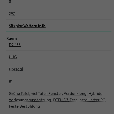
0
297
Sitzplan
Weitere Info
D2-136
UHG
Hörsaal
81
Grüne Tafel, viel Tafel, Fenster, Verdunklung, Hybride
Vorlesungsausstattung, DTEN D7, Fest installierter PC,
Feste Bestuhlung