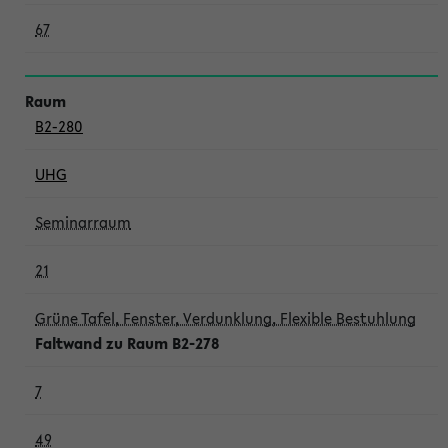
67
B2-280
UHG
Seminarraum
21
Grüne Tafel, Fenster, Verdunklung, Flexible Bestuhlung
Faltwand zu Raum B2-278
7
49