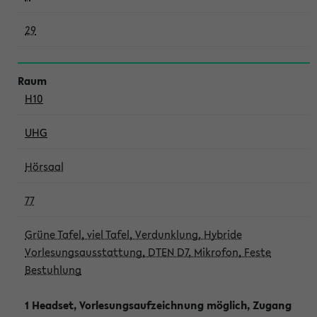
29
H10
UHG
Hörsaal
77
Grüne Tafel, viel Tafel, Verdunklung, Hybride
Vorlesungsausstattung, DTEN D7, Mikrofon, Feste
Bestuhlung
1 Headset, Vorlesungsaufzeichnung möglich, Zugang