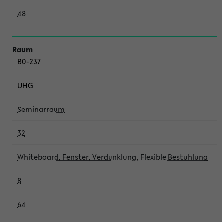
48
B0-237
UHG
Seminarraum
32
Whiteboard, Fenster, Verdunklung, Flexible Bestuhlung
8
64