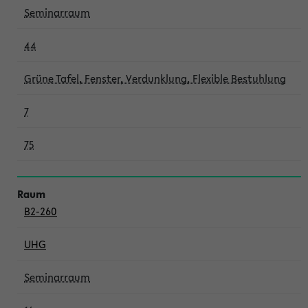
Seminarraum
44
Grüne Tafel, Fenster, Verdunklung, Flexible Bestuhlung
7
75
B2-260
UHG
Seminarraum