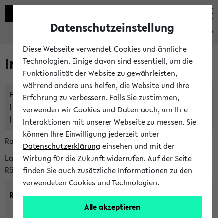
Datenschutzeinstellung
eKVV
Diese Webseite verwendet Cookies und ähnliche
Im eKVV verwaltete Räume
Technologien. Einige davon sind essentiell, um die
Funktionalität der Website zu gewährleisten,
während andere uns helfen, die Website und Ihre
Freie Räume und Veranstaltungsüberschneidungen
Erfahrung zu verbessern. Falls Sie zustimmen,
Raumüberschneidungen
verwenden wir Cookies und Daten auch, um Ihre
Hinweise der zentralen Raumvergabe
Interaktionen mit unserer Webseite zu messen. Sie
können Ihre Einwilligung jederzeit unter
Raumanfragen:
raumvergabe@uni-bielefeld.de
Datenschutzerklärung
einsehen und mit der
Lassen Sie sich alle Räume anzeigen oder suchen Sie nach
Wirkung für die Zukunft widerrufen. Auf der Seite
Räumen mit bestimmten Eigenschaften:
finden Sie auch zusätzliche Informationen zu den
verwendeten Cookies und Technologien.
Raumkriterien:
Alle akzeptieren
Raumkategorie:
min. Plätze: