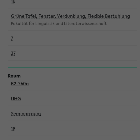
16
Grüne Tafel, Fenster, Verdunklung, Flexible Bestuhlung
Fakultät für Linguistik und Literaturwissenschaft
7
37
B2-260a
UHG
Seminarraum
18