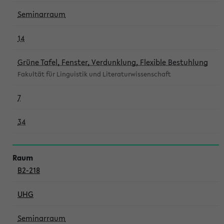
Seminarraum
14
Grüne Tafel, Fenster, Verdunklung, Flexible Bestuhlung
Fakultät für Linguistik und Literaturwissenschaft
7
34
B2-218
UHG
Seminarraum