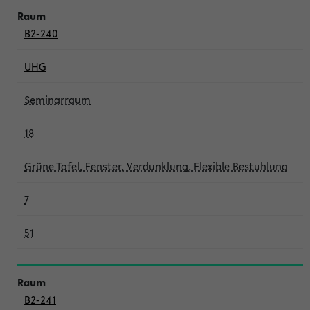
B2-240
UHG
Seminarraum
18
Grüne Tafel, Fenster, Verdunklung, Flexible Bestuhlung
7
51
B2-241