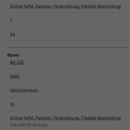
Grüne Tafel, Fenster, Verdunklung, Flexible Bestuhlung
7
54
B2-232
UHG
Seminarraum
16
Grüne Tafel, Fenster, Verdunklung, Flexible Bestuhlung
Fakultät für Biologie