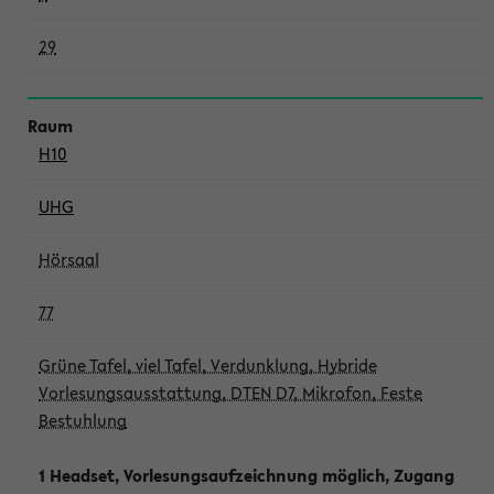
29
H10
UHG
Hörsaal
77
Grüne Tafel, viel Tafel, Verdunklung, Hybride
Vorlesungsausstattung, DTEN D7, Mikrofon, Feste
Bestuhlung
1 Headset, Vorlesungsaufzeichnung möglich, Zugang