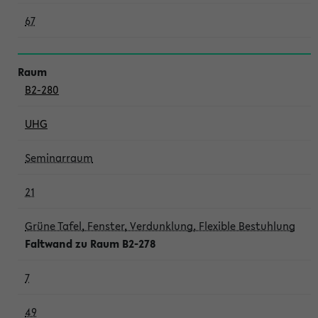
67
B2-280
UHG
Seminarraum
21
Grüne Tafel, Fenster, Verdunklung, Flexible Bestuhlung
Faltwand zu Raum B2-278
7
49