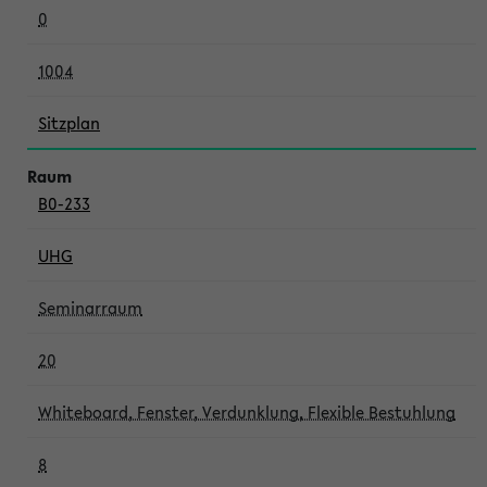
0
1004
Sitzplan
B0-233
UHG
Seminarraum
20
Whiteboard, Fenster, Verdunklung, Flexible Bestuhlung
8