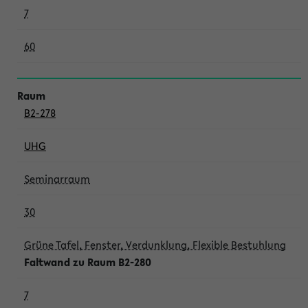
7
60
B2-278
UHG
Seminarraum
30
Grüne Tafel, Fenster, Verdunklung, Flexible Bestuhlung
Faltwand zu Raum B2-280
7