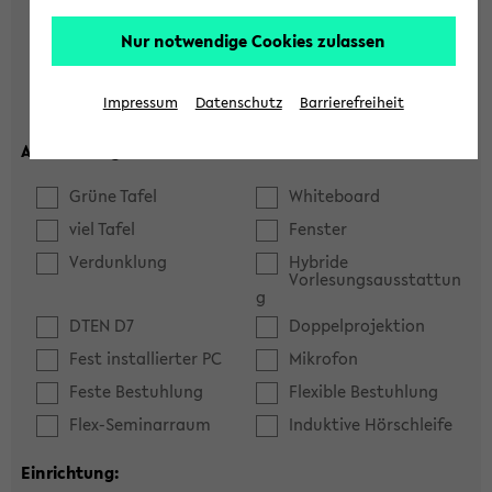
Hörsaal
Seminarraum
Nur notwendige Cookies zulassen
max. Plätze:
Impressum
Datenschutz
Barrierefreiheit
Ausstattung:
Grüne Tafel
Whiteboard
viel Tafel
Fenster
Verdunklung
Hybride
Vorlesungsausstattun
g
DTEN D7
Doppelprojektion
Fest installierter PC
Mikrofon
Feste Bestuhlung
Flexible Bestuhlung
Flex-Seminarraum
Induktive Hörschleife
Einrichtung: