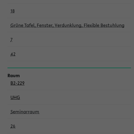
18
Grüne Tafel, Fenster, Verdunklung, Flexible Bestuhlung
7
42
B2-229
UHG
Seminarraum
26