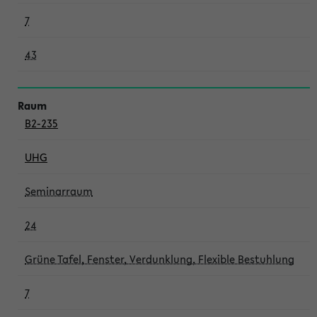
7
43
B2-235
UHG
Seminarraum
24
Grüne Tafel, Fenster, Verdunklung, Flexible Bestuhlung
7