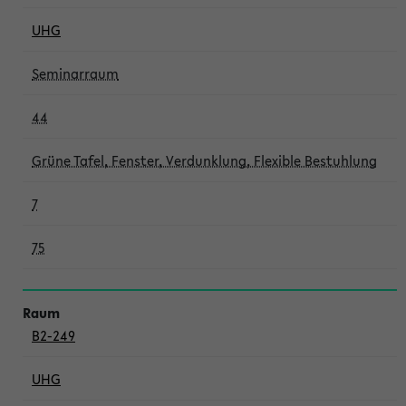
UHG
Seminarraum
44
Grüne Tafel, Fenster, Verdunklung, Flexible Bestuhlung
7
75
B2-249
UHG