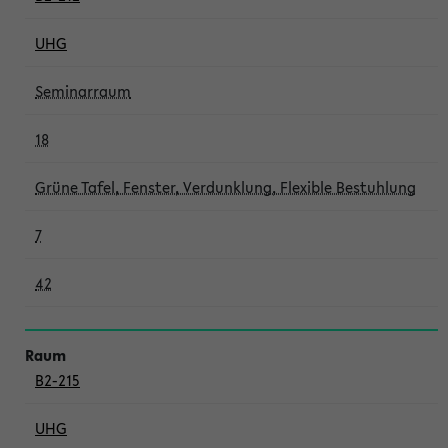
UHG
Seminarraum
18
Grüne Tafel, Fenster, Verdunklung, Flexible Bestuhlung
7
42
B2-215
UHG