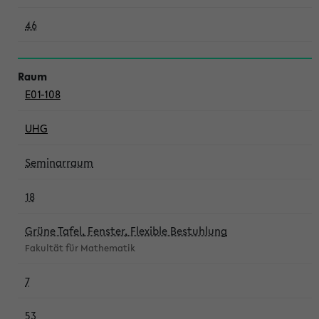
46
E01-108
UHG
Seminarraum
18
Grüne Tafel, Fenster, Flexible Bestuhlung
Fakultät für Mathematik
7
53