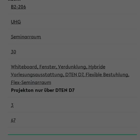
B2-206
UHG
Seminarraum
30
Whiteboard, Fenster, Verdunklung, Hybride
Vorlesungsausstattung, DTEN D7, Flexible Bestuhlung,
Flex-Seminarraum
Projekton nur über DTEN D7
3
67