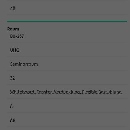
48
B0-237
UHG
Seminarraum
32
Whiteboard, Fenster, Verdunklung, Flexible Bestuhlung
8
64