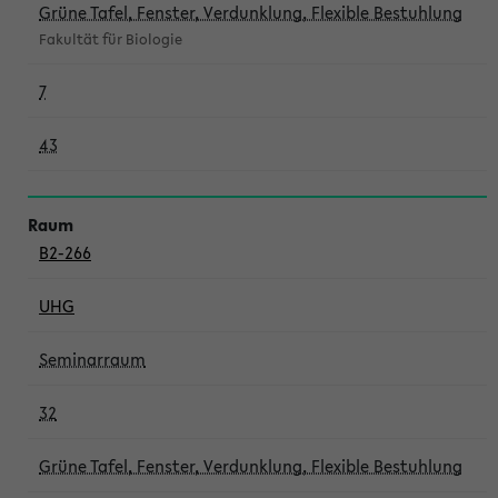
Grüne Tafel, Fenster, Verdunklung, Flexible Bestuhlung
Fakultät für Biologie
7
43
B2-266
UHG
Seminarraum
32
Grüne Tafel, Fenster, Verdunklung, Flexible Bestuhlung