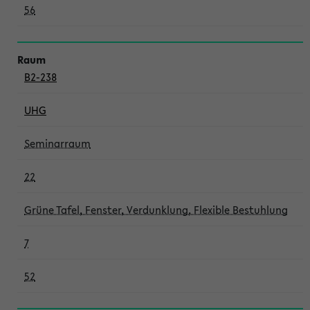
56
B2-238
UHG
Seminarraum
22
Grüne Tafel, Fenster, Verdunklung, Flexible Bestuhlung
7
52