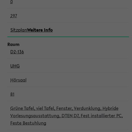
0
297
Sitzplan
Weitere Info
D2-136
UHG
Hörsaal
81
Grüne Tafel, viel Tafel, Fenster, Verdunklung, Hybride
Vorlesungsausstattung, DTEN D7, Fest installierter PC,
Feste Bestuhlung