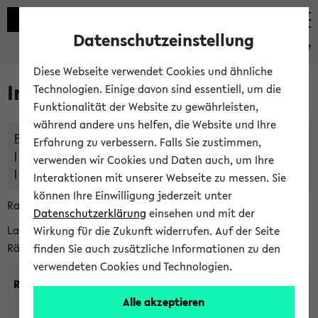
Datenschutzeinstellung
eKVV
Diese Webseite verwendet Cookies und ähnliche
Im eKVV verwaltete Räume
Technologien. Einige davon sind essentiell, um die
Funktionalität der Website zu gewährleisten,
während andere uns helfen, die Website und Ihre
Freie Räume und Veranstaltungsüberschneidungen
Erfahrung zu verbessern. Falls Sie zustimmen,
Raumüberschneidungen
verwenden wir Cookies und Daten auch, um Ihre
Hinweise der zentralen Raumvergabe
Interaktionen mit unserer Webseite zu messen. Sie
können Ihre Einwilligung jederzeit unter
Raumanfragen:
raumvergabe@uni-bielefeld.de
Datenschutzerklärung
einsehen und mit der
Lassen Sie sich alle Räume anzeigen oder suchen Sie nach
Wirkung für die Zukunft widerrufen. Auf der Seite
Räumen mit bestimmten Eigenschaften:
finden Sie auch zusätzliche Informationen zu den
verwendeten Cookies und Technologien.
Raumkriterien:
Alle akzeptieren
Raumkategorie:
min. Plätze: