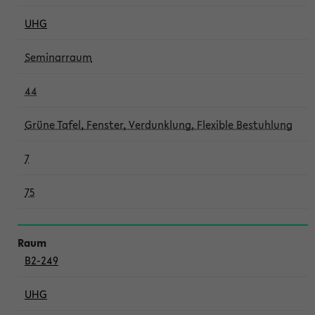
UHG
Seminarraum
44
Grüne Tafel, Fenster, Verdunklung, Flexible Bestuhlung
7
75
B2-249
UHG