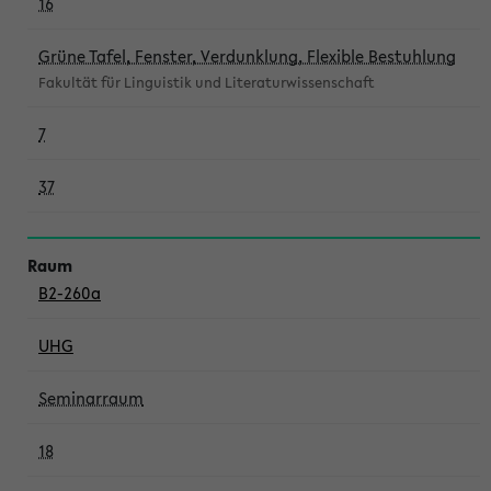
16
Grüne Tafel, Fenster, Verdunklung, Flexible Bestuhlung
Fakultät für Linguistik und Literaturwissenschaft
7
37
B2-260a
UHG
Seminarraum
18