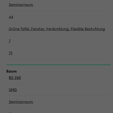
Seminarraum
44
Grüne Tafel, Fenster, Verdunklung, Flexible Bestuhlung
7
75
B2-260
UHG
Seminarraum