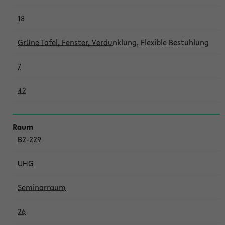
18
Grüne Tafel, Fenster, Verdunklung, Flexible Bestuhlung
7
42
B2-229
UHG
Seminarraum
26