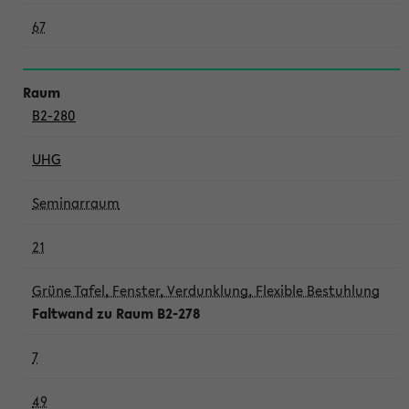
67
B2-280
UHG
Seminarraum
21
Grüne Tafel, Fenster, Verdunklung, Flexible Bestuhlung
Faltwand zu Raum B2-278
7
49