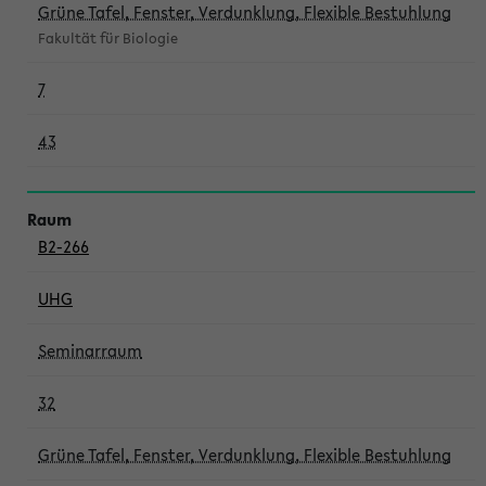
Grüne Tafel, Fenster, Verdunklung, Flexible Bestuhlung
Fakultät für Biologie
7
43
B2-266
UHG
Seminarraum
32
Grüne Tafel, Fenster, Verdunklung, Flexible Bestuhlung