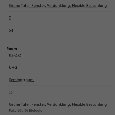
Grüne Tafel, Fenster, Verdunklung, Flexible Bestuhlung
7
54
B2-232
UHG
Seminarraum
16
Grüne Tafel, Fenster, Verdunklung, Flexible Bestuhlung
Fakultät für Biologie