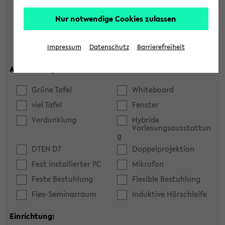
Hörsaal
Seminarraum
Nur notwendige Cookies zulassen
max. Plätze:
Impressum
Datenschutz
Barrierefreiheit
Ausstattung:
Grüne Tafel
Whiteboard
viel Tafel
Fenster
Verdunklung
Hybride
Vorlesungsausstattun
g
DTEN D7
Doppelprojektion
Fest installierter PC
Mikrofon
Feste Bestuhlung
Flexible Bestuhlung
Flex-Seminarraum
Induktive Hörschleife
Einrichtung: