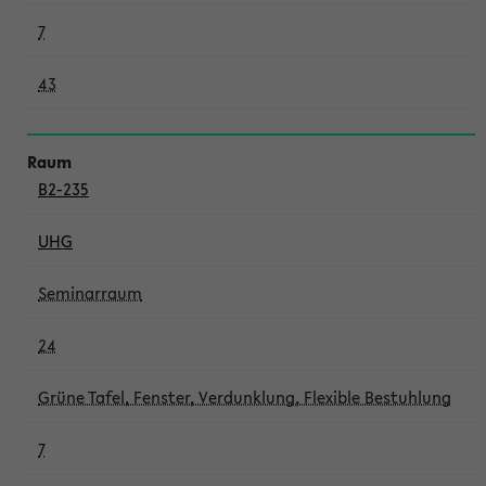
7
43
B2-235
UHG
Seminarraum
24
Grüne Tafel, Fenster, Verdunklung, Flexible Bestuhlung
7