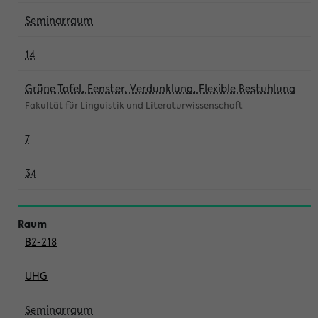
Seminarraum
14
Grüne Tafel, Fenster, Verdunklung, Flexible Bestuhlung
Fakultät für Linguistik und Literaturwissenschaft
7
34
B2-218
UHG
Seminarraum