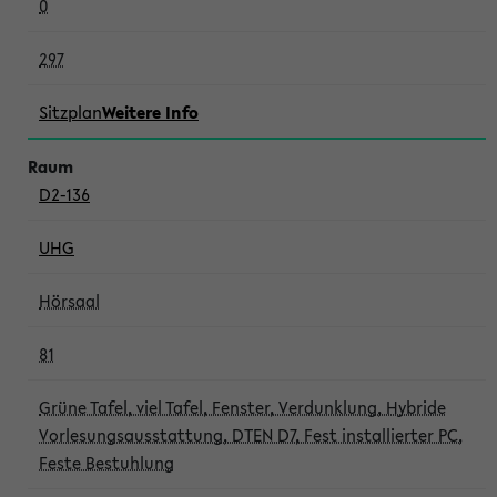
0
297
Sitzplan
Weitere Info
D2-136
UHG
Hörsaal
81
Grüne Tafel, viel Tafel, Fenster, Verdunklung, Hybride
Vorlesungsausstattung, DTEN D7, Fest installierter PC,
Feste Bestuhlung