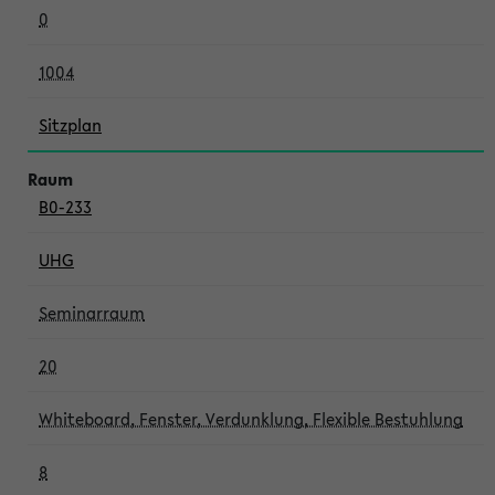
0
1004
Sitzplan
B0-233
UHG
Seminarraum
20
Whiteboard, Fenster, Verdunklung, Flexible Bestuhlung
8