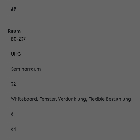
48
B0-237
UHG
Seminarraum
32
Whiteboard, Fenster, Verdunklung, Flexible Bestuhlung
8
64