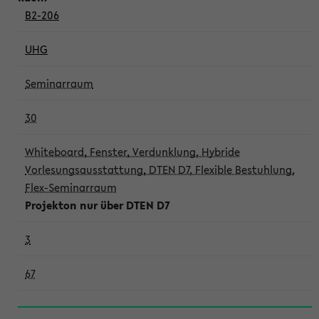
B2-206
UHG
Seminarraum
30
Whiteboard, Fenster, Verdunklung, Hybride
Vorlesungsausstattung, DTEN D7, Flexible Bestuhlung,
Flex-Seminarraum
Projekton nur über DTEN D7
3
67