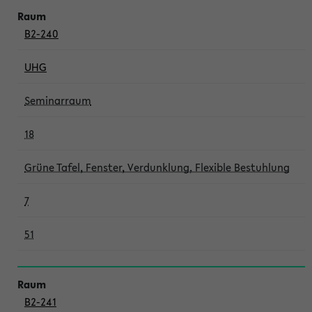
B2-240
UHG
Seminarraum
18
Grüne Tafel, Fenster, Verdunklung, Flexible Bestuhlung
7
51
B2-241