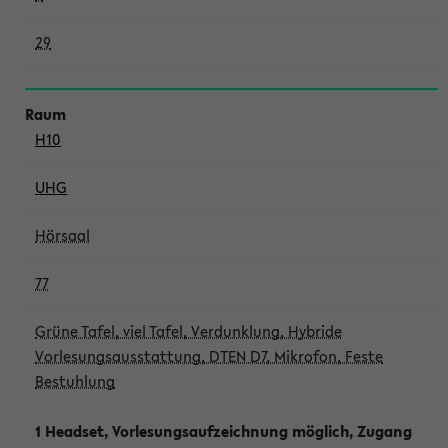
29
H10
UHG
Hörsaal
77
Grüne Tafel, viel Tafel, Verdunklung, Hybride
Vorlesungsausstattung, DTEN D7, Mikrofon, Feste
Bestuhlung
1 Headset, Vorlesungsaufzeichnung möglich, Zugang