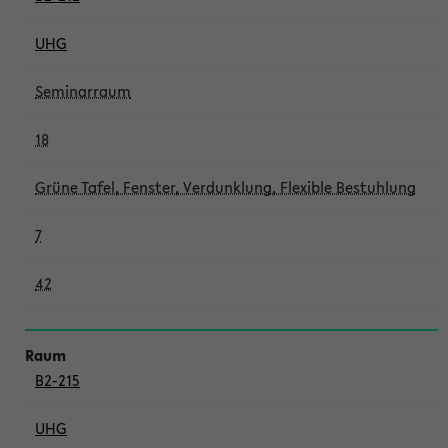
UHG
Seminarraum
18
Grüne Tafel, Fenster, Verdunklung, Flexible Bestuhlung
7
42
B2-215
UHG