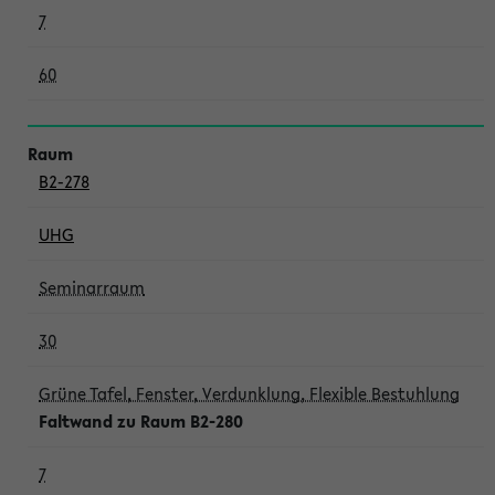
7
60
B2-278
UHG
Seminarraum
30
Grüne Tafel, Fenster, Verdunklung, Flexible Bestuhlung
Faltwand zu Raum B2-280
7