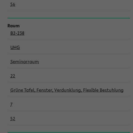
56
B2-238
UHG
Seminarraum
22
Grüne Tafel, Fenster, Verdunklung, Flexible Bestuhlung
7
52