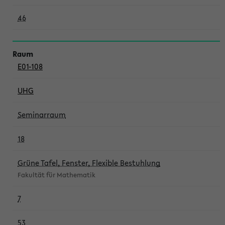
46
E01-108
UHG
Seminarraum
18
Grüne Tafel, Fenster, Flexible Bestuhlung
Fakultät für Mathematik
7
53