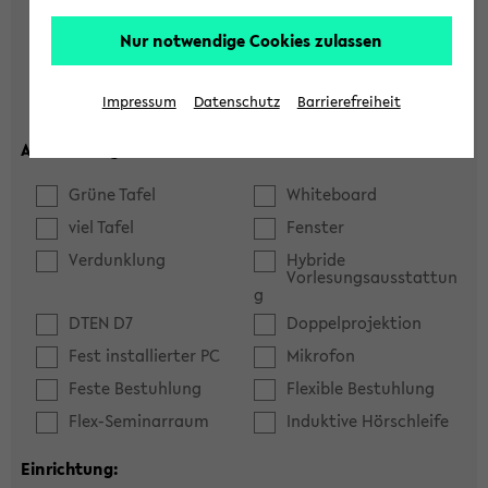
Hörsaal
Seminarraum
Nur notwendige Cookies zulassen
max. Plätze:
Impressum
Datenschutz
Barrierefreiheit
Ausstattung:
Grüne Tafel
Whiteboard
viel Tafel
Fenster
Verdunklung
Hybride
Vorlesungsausstattun
g
DTEN D7
Doppelprojektion
Fest installierter PC
Mikrofon
Feste Bestuhlung
Flexible Bestuhlung
Flex-Seminarraum
Induktive Hörschleife
Einrichtung: