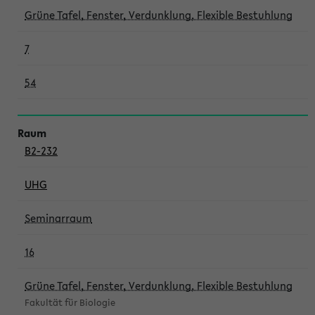
Grüne Tafel, Fenster, Verdunklung, Flexible Bestuhlung
7
54
B2-232
UHG
Seminarraum
16
Grüne Tafel, Fenster, Verdunklung, Flexible Bestuhlung
Fakultät für Biologie