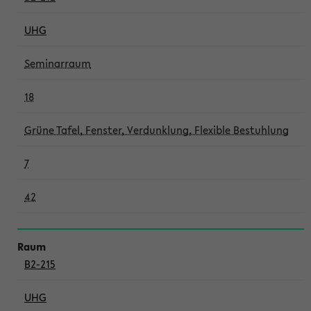
UHG
Seminarraum
18
Grüne Tafel, Fenster, Verdunklung, Flexible Bestuhlung
7
42
B2-215
UHG