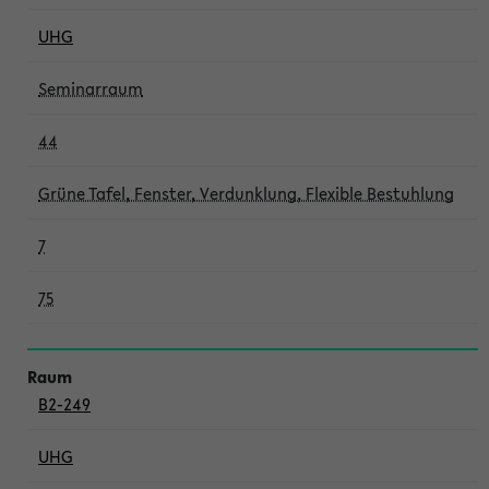
UHG
Seminarraum
44
Grüne Tafel, Fenster, Verdunklung, Flexible Bestuhlung
7
75
B2-249
UHG