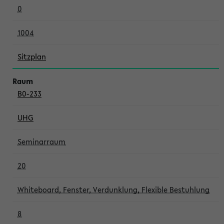
0
1004
Sitzplan
B0-233
UHG
Seminarraum
20
Whiteboard, Fenster, Verdunklung, Flexible Bestuhlung
8