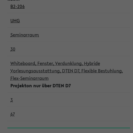
B2-206
UHG
Seminarraum
30
Whiteboard, Fenster, Verdunklung, Hybride
Vorlesungsausstattung, DTEN D7, Flexible Bestuhlung,
Flex-Seminarraum
Projekton nur über DTEN D7
3
67