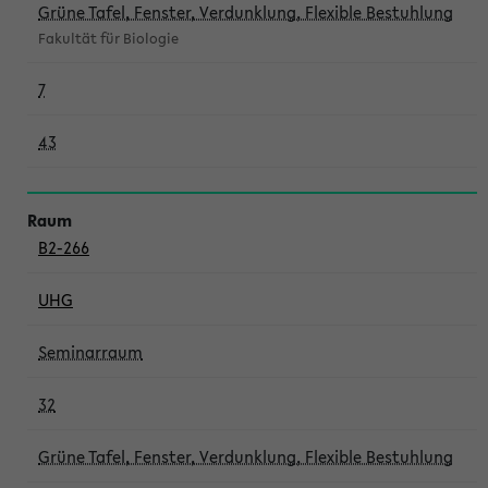
Grüne Tafel, Fenster, Verdunklung, Flexible Bestuhlung
Fakultät für Biologie
7
43
B2-266
UHG
Seminarraum
32
Grüne Tafel, Fenster, Verdunklung, Flexible Bestuhlung