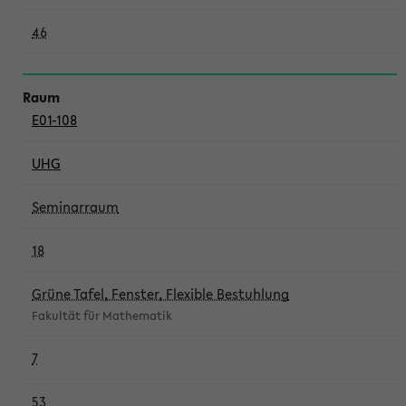
46
E01-108
UHG
Seminarraum
18
Grüne Tafel, Fenster, Flexible Bestuhlung
Fakultät für Mathematik
7
53