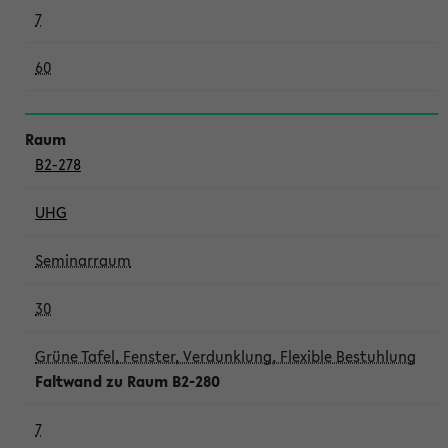
7
60
B2-278
UHG
Seminarraum
30
Grüne Tafel, Fenster, Verdunklung, Flexible Bestuhlung
Faltwand zu Raum B2-280
7