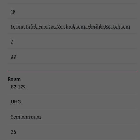
18
Grüne Tafel, Fenster, Verdunklung, Flexible Bestuhlung
7
42
B2-229
UHG
Seminarraum
26