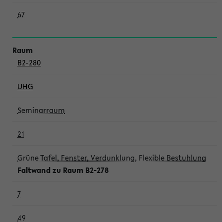
67
B2-280
UHG
Seminarraum
21
Grüne Tafel, Fenster, Verdunklung, Flexible Bestuhlung
Faltwand zu Raum B2-278
7
49