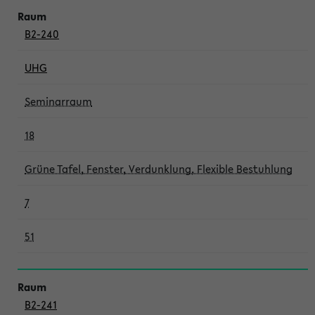
B2-240
UHG
Seminarraum
18
Grüne Tafel, Fenster, Verdunklung, Flexible Bestuhlung
7
51
B2-241