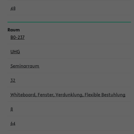
48
B0-237
UHG
Seminarraum
32
Whiteboard, Fenster, Verdunklung, Flexible Bestuhlung
8
64