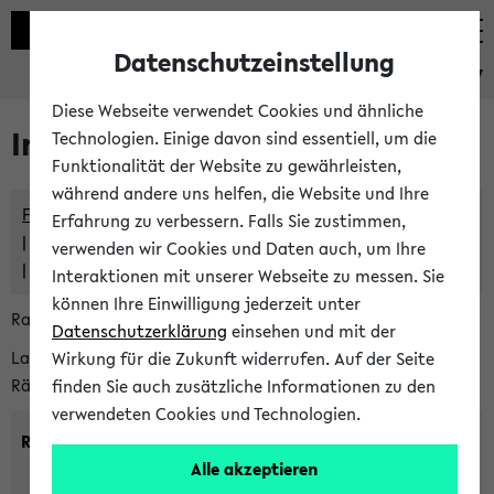
Datenschutzeinstellung
eKVV
Diese Webseite verwendet Cookies und ähnliche
Im eKVV verwaltete Räume
Technologien. Einige davon sind essentiell, um die
Funktionalität der Website zu gewährleisten,
während andere uns helfen, die Website und Ihre
Freie Räume und Veranstaltungsüberschneidungen
Erfahrung zu verbessern. Falls Sie zustimmen,
Raumüberschneidungen
verwenden wir Cookies und Daten auch, um Ihre
Hinweise der zentralen Raumvergabe
Interaktionen mit unserer Webseite zu messen. Sie
können Ihre Einwilligung jederzeit unter
Raumanfragen:
raumvergabe@uni-bielefeld.de
Datenschutzerklärung
einsehen und mit der
Lassen Sie sich alle Räume anzeigen oder suchen Sie nach
Wirkung für die Zukunft widerrufen. Auf der Seite
Räumen mit bestimmten Eigenschaften:
finden Sie auch zusätzliche Informationen zu den
verwendeten Cookies und Technologien.
Raumkriterien:
Alle akzeptieren
Raumkategorie:
min. Plätze: