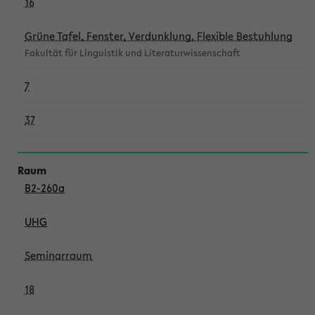
16
Grüne Tafel, Fenster, Verdunklung, Flexible Bestuhlung
Fakultät für Linguistik und Literaturwissenschaft
7
37
B2-260a
UHG
Seminarraum
18