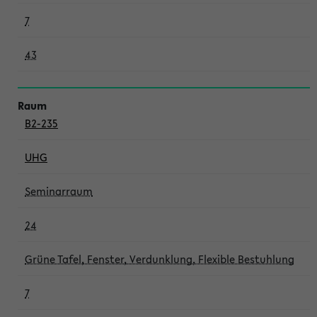
7
43
B2-235
UHG
Seminarraum
24
Grüne Tafel, Fenster, Verdunklung, Flexible Bestuhlung
7