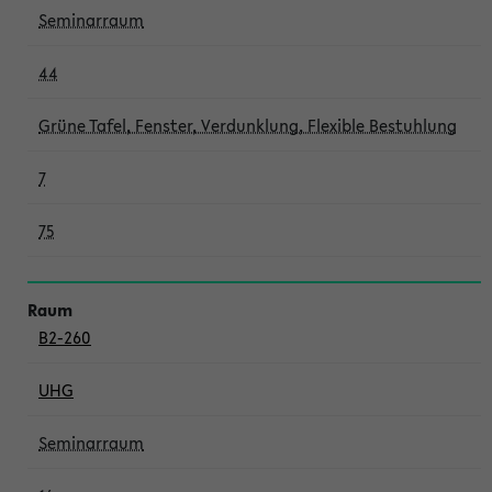
Seminarraum
44
Grüne Tafel, Fenster, Verdunklung, Flexible Bestuhlung
7
75
B2-260
UHG
Seminarraum