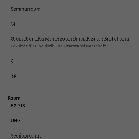
Seminarraum
14
Grüne Tafel, Fenster, Verdunklung, Flexible Bestuhlung
Fakultät für Linguistik und Literaturwissenschaft
7
34
B2-218
UHG
Seminarraum