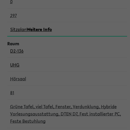
0
297
Sitzplan
Weitere Info
D2-136
UHG
Hörsaal
81
Grüne Tafel, viel Tafel, Fenster, Verdunklung, Hybride
Vorlesungsausstattung, DTEN D7, Fest installierter PC,
Feste Bestuhlung