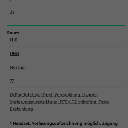
29
H10
UHG
Hörsaal
77
Grüne Tafel, viel Tafel, Verdunklung, Hybride
Vorlesungsausstattung, DTEN D7, Mikrofon, Feste
Bestuhlung
1 Headset, Vorlesungsaufzeichnung möglich, Zugang