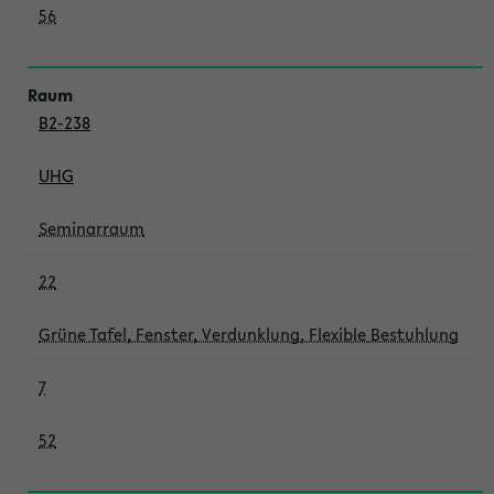
56
B2-238
UHG
Seminarraum
22
Grüne Tafel, Fenster, Verdunklung, Flexible Bestuhlung
7
52