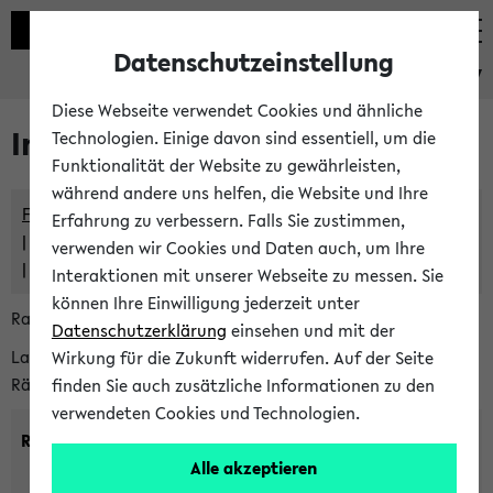
Datenschutzeinstellung
eKVV
Diese Webseite verwendet Cookies und ähnliche
Im eKVV verwaltete Räume
Technologien. Einige davon sind essentiell, um die
Funktionalität der Website zu gewährleisten,
während andere uns helfen, die Website und Ihre
Freie Räume und Veranstaltungsüberschneidungen
Erfahrung zu verbessern. Falls Sie zustimmen,
Raumüberschneidungen
verwenden wir Cookies und Daten auch, um Ihre
Hinweise der zentralen Raumvergabe
Interaktionen mit unserer Webseite zu messen. Sie
können Ihre Einwilligung jederzeit unter
Raumanfragen:
raumvergabe@uni-bielefeld.de
Datenschutzerklärung
einsehen und mit der
Lassen Sie sich alle Räume anzeigen oder suchen Sie nach
Wirkung für die Zukunft widerrufen. Auf der Seite
Räumen mit bestimmten Eigenschaften:
finden Sie auch zusätzliche Informationen zu den
verwendeten Cookies und Technologien.
Raumkriterien:
Alle akzeptieren
Raumkategorie:
min. Plätze: