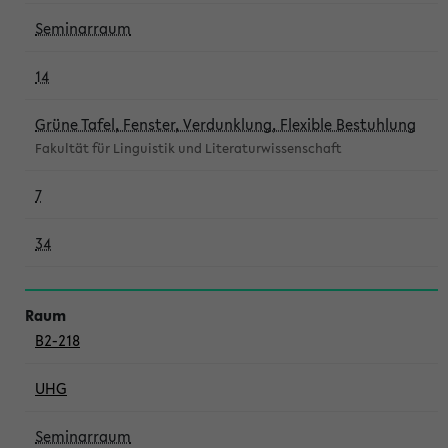
Seminarraum
14
Grüne Tafel, Fenster, Verdunklung, Flexible Bestuhlung
Fakultät für Linguistik und Literaturwissenschaft
7
34
B2-218
UHG
Seminarraum