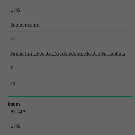
UHG
Seminarraum
44
Grüne Tafel, Fenster, Verdunklung, Flexible Bestuhlung
7
75
B2-249
UHG