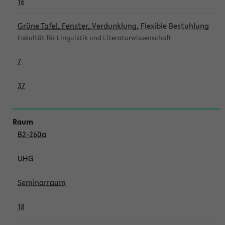
16
Grüne Tafel, Fenster, Verdunklung, Flexible Bestuhlung
Fakultät für Linguistik und Literaturwissenschaft
7
37
B2-260a
UHG
Seminarraum
18