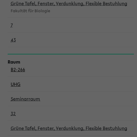
Grüne Tafel, Fenster, Verdunklung, Flexible Bestuhlung
Fakultät für Biologie
7
43
B2-266
UHG
Seminarraum
32
Grüne Tafel, Fenster, Verdunklung, Flexible Bestuhlung