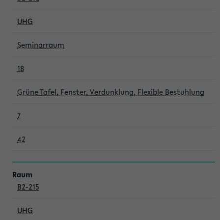
UHG
Seminarraum
18
Grüne Tafel, Fenster, Verdunklung, Flexible Bestuhlung
7
42
B2-215
UHG