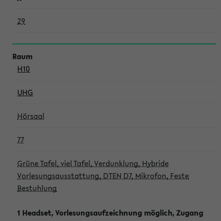
29
H10
UHG
Hörsaal
77
Grüne Tafel, viel Tafel, Verdunklung, Hybride
Vorlesungsausstattung, DTEN D7, Mikrofon, Feste
Bestuhlung
1 Headset, Vorlesungsaufzeichnung möglich, Zugang