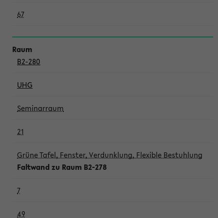
67
B2-280
UHG
Seminarraum
21
Grüne Tafel, Fenster, Verdunklung, Flexible Bestuhlung
Faltwand zu Raum B2-278
7
49