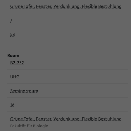
Grüne Tafel, Fenster, Verdunklung, Flexible Bestuhlung
7
54
B2-232
UHG
Seminarraum
16
Grüne Tafel, Fenster, Verdunklung, Flexible Bestuhlung
Fakultät für Biologie