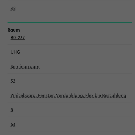
48
B0-237
UHG
Seminarraum
32
Whiteboard, Fenster, Verdunklung, Flexible Bestuhlung
8
64