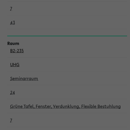
7
43
B2-235
UHG
Seminarraum
24
Grüne Tafel, Fenster, Verdunklung, Flexible Bestuhlung
7