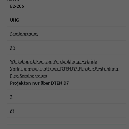
B2-206
UHG
Seminarraum
30
Whiteboard, Fenster, Verdunklung, Hybride
Vorlesungsausstattung, DTEN D7, Flexible Bestuhlung,
Flex-Seminarraum
Projekton nur über DTEN D7
3
67