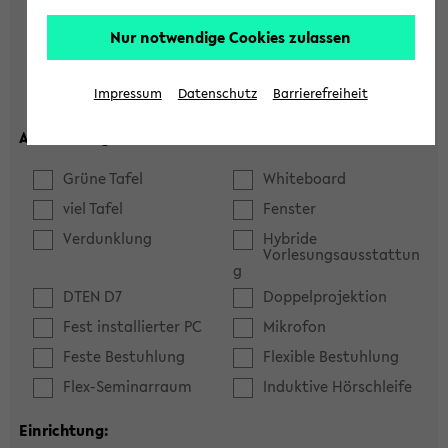
Hörsaal
Seminarraum
Nur notwendige Cookies zulassen
max. Plätze:
Impressum
Datenschutz
Barrierefreiheit
Ausstattung:
Grüne Tafel
Whiteboard
viel Tafel
Fenster
Verdunklung
Hybride
Vorlesungsausstattun
g
DTEN D7
Doppelprojektion
Fest installierter PC
Mikrofon
Feste Bestuhlung
Flexible Bestuhlung
Flex-Seminarraum
Induktive Hörschleife
Einrichtung: