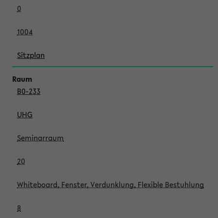
0
1004
Sitzplan
B0-233
UHG
Seminarraum
20
Whiteboard, Fenster, Verdunklung, Flexible Bestuhlung
8