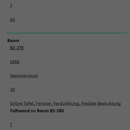
7
60
B2-278
UHG
Seminarraum
30
Grüne Tafel, Fenster, Verdunklung, Flexible Bestuhlung
Faltwand zu Raum B2-280
7