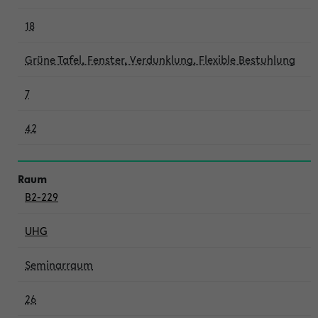
18
Grüne Tafel, Fenster, Verdunklung, Flexible Bestuhlung
7
42
B2-229
UHG
Seminarraum
26