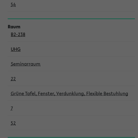
56
B2-238
UHG
Seminarraum
22
Grüne Tafel, Fenster, Verdunklung, Flexible Bestuhlung
7
52