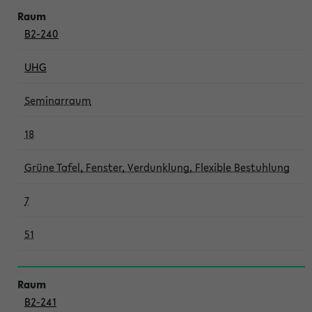
B2-240
UHG
Seminarraum
18
Grüne Tafel, Fenster, Verdunklung, Flexible Bestuhlung
7
51
B2-241