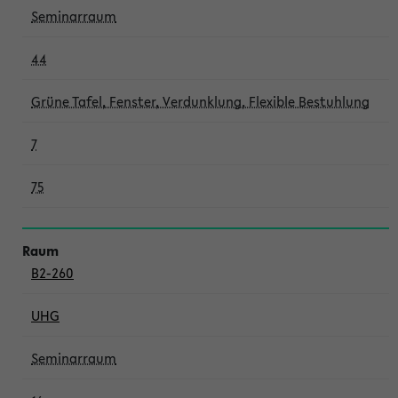
Seminarraum
44
Grüne Tafel, Fenster, Verdunklung, Flexible Bestuhlung
7
75
B2-260
UHG
Seminarraum