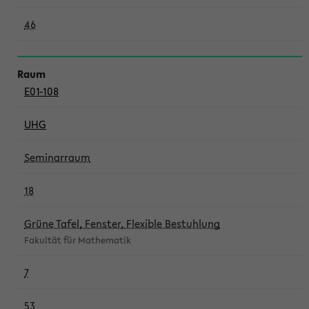
46
E01-108
UHG
Seminarraum
18
Grüne Tafel, Fenster, Flexible Bestuhlung
Fakultät für Mathematik
7
53