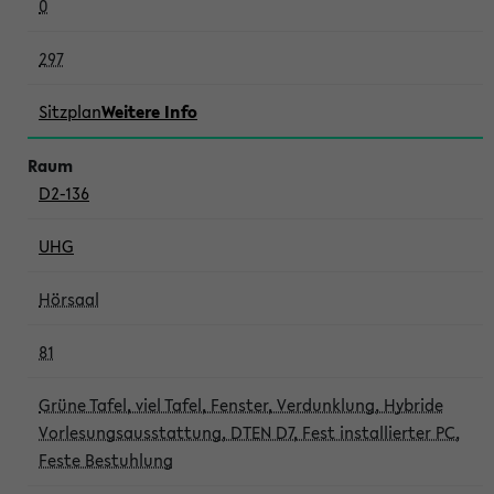
0
297
Sitzplan
Weitere Info
D2-136
UHG
Hörsaal
81
Grüne Tafel, viel Tafel, Fenster, Verdunklung, Hybride
Vorlesungsausstattung, DTEN D7, Fest installierter PC,
Feste Bestuhlung