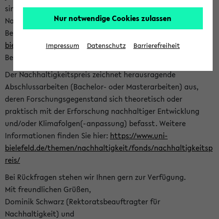
sind herzlich eingeladen sich mit Ihrer Abschlussarbeit beim
Nur notwendige Cookies zulassen
Nachhaltigkeitsbüro zu bewerben. Bitte nutzen Sie für Ihre
Bewerbung dieses Formular<
https://formulare.uni-
bielefeld.de/frontend-server/form/provide/913/
>. Die
Impressum
Datenschutz
Barrierefreiheit
Bewerbungsfrist endet am 30.09.2026.
Der Nachhaltigkeitspreis zeichnet herausragende
Abschlussarbeiten (Bachelor- oder Masterarbeiten) aus,
deren Forschungsgegenstand sich theoretisch oder
praktisch mit der Erforschung nachhaltiger Entwicklung
und/oder Klimafolgen(-anpassung) befasst. Weitere
Informationen finden Sie hier:
https://www.uni-
bielefeld.de/themen/nachhaltigkeit/fonds/nachhaltigkeitsp
reis/
Bei Rückfragen stehen wir Ihnen gern zur Verfügung.
Mit freundlichen Grüßen,
Dominik Schwarz (Rektoratsbeauftragter für
Nachhaltigkeit) und