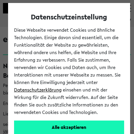
Datenschutzeinstellung
eKVV
Diese Webseite verwendet Cookies und ähnliche
eKVV News
Technologien. Einige davon sind essentiell, um die
Funktionalität der Website zu gewährleisten,
während andere uns helfen, die Website und Ihre
Erfahrung zu verbessern. Falls Sie zustimmen,
Nachhaltigkeitspreis 2026:
verwenden wir Cookies und Daten auch, um Ihre
Bewerbungsphase gestartet (06.08.26)
Interaktionen mit unserer Webseite zu messen. Sie
können Ihre Einwilligung jederzeit unter
Per E-Mail eingestellt von nachhaltigkeitsbuero@uni-
Datenschutzerklärung
einsehen und mit der
bielefeld.de an den Verteiler 'Alle Studierenden':
Wirkung für die Zukunft widerrufen. Auf der Seite
English version below
finden Sie auch zusätzliche Informationen zu den
verwendeten Cookies und Technologien.
Liebe Studierende,
seit 2023 verleiht das Rektorat der Universität Bielefeld
Alle akzeptieren
jährlich den Nachhaltigkeitspreis für Abschlussarbeiten. Sie