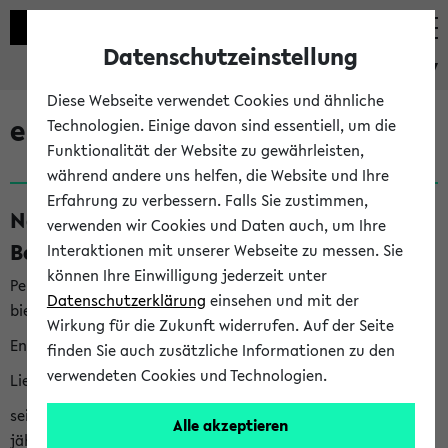
Datenschutzeinstellung
eKVV
Diese Webseite verwendet Cookies und ähnliche
eKVV News
Technologien. Einige davon sind essentiell, um die
Funktionalität der Website zu gewährleisten,
während andere uns helfen, die Website und Ihre
Erfahrung zu verbessern. Falls Sie zustimmen,
Nachhaltigkeitspreis 2026:
verwenden wir Cookies und Daten auch, um Ihre
Bewerbungsphase gestartet (06.08.26)
Interaktionen mit unserer Webseite zu messen. Sie
können Ihre Einwilligung jederzeit unter
Per E-Mail eingestellt von nachhaltigkeitsbuero@uni-
Datenschutzerklärung
einsehen und mit der
bielefeld.de an den Verteiler 'Alle Studierenden':
Wirkung für die Zukunft widerrufen. Auf der Seite
English version below
finden Sie auch zusätzliche Informationen zu den
verwendeten Cookies und Technologien.
Liebe Studierende,
seit 2023 verleiht das Rektorat der Universität Bielefeld
Alle akzeptieren
jährlich den Nachhaltigkeitspreis für Abschlussarbeiten. Sie