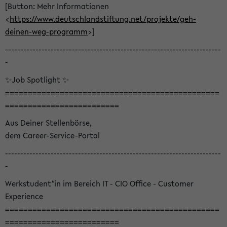
[Button: Mehr Informationen
<
https://www.deutschlandstiftung.net/projekte/geh-
deinen-weg-programm
>]
-----------------------------------------------------------------------
-
✨Job Spotlight ✨
===============================================
=========================
Aus Deiner Stellenbörse,
dem Career-Service-Portal
-----------------------------------------------------------------------
-
Werkstudent*in im Bereich IT - CIO Office - Customer
Experience
===============================================
=========================