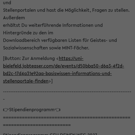
und
Stellenportalen und hast die Möglichkeit, Fragen zu stellen.
Außerdem
erhältst Du weiterführende Informationen und
Hintergründe zu den im
Downloadbereich verfügbaren Listen für Geistes- und
Sozialwissenschaften sowie MINT-Fächer.
[Button: Zur Anmeldung <
https://uni-
bielefeld.jobteaser.com/de/events/d50bba50-d6a3-4f2d-
bd2c-17d4a31e92aa-basiswissen-informations-und-
stellenportale-finden
>]
-----------------------------------------------------------------------
-
👉Stipendienprogramm👈
===============================================
=========================