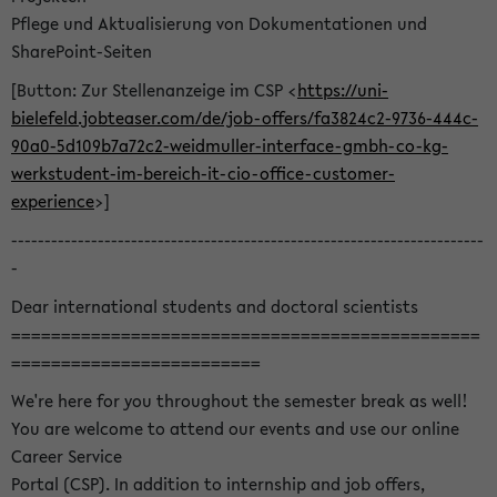
Pflege und Aktualisierung von Dokumentationen und
SharePoint-Seiten
[Button: Zur Stellenanzeige im CSP <
https://uni-
bielefeld.jobteaser.com/de/job-offers/fa3824c2-9736-444c-
90a0-5d109b7a72c2-weidmuller-interface-gmbh-co-kg-
werkstudent-im-bereich-it-cio-office-customer-
experience
>]
-----------------------------------------------------------------------
-
Dear international students and doctoral scientists
===============================================
=========================
We're here for you throughout the semester break as well!
You are welcome to attend our events and use our online
Career Service
Portal (CSP). In addition to internship and job offers,