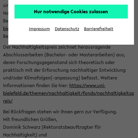
sind herzlich eingeladen sich mit Ihrer Abschlussarbeit beim
Nur notwendige Cookies zulassen
Nachhaltigkeitsbüro zu bewerben. Bitte nutzen Sie für Ihre
Bewerbung dieses Formular<
https://formulare.uni-
bielefeld.de/frontend-server/form/provide/913/
>. Die
Impressum
Datenschutz
Barrierefreiheit
Bewerbungsfrist endet am 30.09.2026.
Der Nachhaltigkeitspreis zeichnet herausragende
Abschlussarbeiten (Bachelor- oder Masterarbeiten) aus,
deren Forschungsgegenstand sich theoretisch oder
praktisch mit der Erforschung nachhaltiger Entwicklung
und/oder Klimafolgen(-anpassung) befasst. Weitere
Informationen finden Sie hier:
https://www.uni-
bielefeld.de/themen/nachhaltigkeit/fonds/nachhaltigkeitsp
reis/
Bei Rückfragen stehen wir Ihnen gern zur Verfügung.
Mit freundlichen Grüßen,
Dominik Schwarz (Rektoratsbeauftragter für
Nachhaltigkeit) und