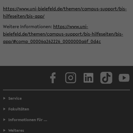
https://www.uni-bielefeld.de/themen/campus-support/bis-
hilfeseiten/bis-app/
Weitere Informationen:
https://www.uni-
bielefeld.de/themen/campus-support/bis-hilfeseiten/bis-
app/#comp_00006a262226_0000000a6f_0d4c
Facebook
Instagram
LinkedIn
TikTok
Youtube
Service
Fakultäten
Informationen für ...
Weiteres