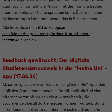
Gesprächspartner*in geeignet und wenn man die Wahl hat,
dann sucht man sich die Person, mit der man am besten
über das konkrete Thema sprechen kann. Über die neuen
Ordnerprompts kann man genau das in BIKI erreichen!
Alle Infos dazu hier:
https://blogs.uni-
bielefeld.de/blog/biki/entry/ordner-k-ouml-nnen-
jetzt#mainSection
Feedback gewünscht: Der digitale
Studierendenausweis in der "Meine Uni"-
App (17.06.26)
Ab sofort gibt es etwas Neues in der „Meine Uni“-App: den
digitalen Studierendenausweis. Damit stellt die Uni eine
Alternative zur bisherigen Plastikkarte bereit, die
Studierende überall dort einsetzen können, wo sie bislang
ihren Ausweis präsentiert haben um sich als Student*in