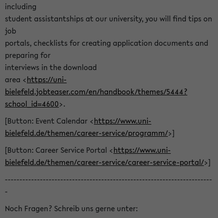
including
student assistantships at our university, you will find tips on
job
portals, checklists for creating application documents and
preparing for
interviews in the download
area <
https://uni-
bielefeld.jobteaser.com/en/handbook/themes/5444?
school_id=4600
>.
[Button: Event Calendar <
https://www.uni-
bielefeld.de/themen/career-service/programm/
>]
[Button: Career Service Portal <
https://www.uni-
bielefeld.de/themen/career-service/career-service-portal/
>]
-----------------------------------------------------------------------
-
Noch Fragen? Schreib uns gerne unter: