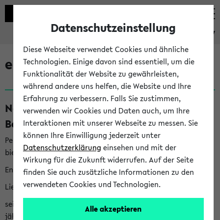
Datenschutzeinstellung
eKVV
Diese Webseite verwendet Cookies und ähnliche
eKVV News
Technologien. Einige davon sind essentiell, um die
Funktionalität der Website zu gewährleisten,
während andere uns helfen, die Website und Ihre
Erfahrung zu verbessern. Falls Sie zustimmen,
Nachhaltigkeitspreis 2026:
verwenden wir Cookies und Daten auch, um Ihre
Bewerbungsphase gestartet (06.08.26)
Interaktionen mit unserer Webseite zu messen. Sie
können Ihre Einwilligung jederzeit unter
Per E-Mail eingestellt von nachhaltigkeitsbuero@uni-
Datenschutzerklärung
einsehen und mit der
bielefeld.de an den Verteiler 'Alle Studierenden':
Wirkung für die Zukunft widerrufen. Auf der Seite
English version below
finden Sie auch zusätzliche Informationen zu den
verwendeten Cookies und Technologien.
Liebe Studierende,
seit 2023 verleiht das Rektorat der Universität Bielefeld
Alle akzeptieren
jährlich den Nachhaltigkeitspreis für Abschlussarbeiten. Sie