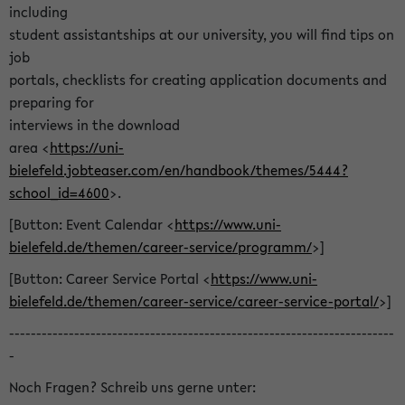
including
student assistantships at our university, you will find tips on
job
portals, checklists for creating application documents and
preparing for
interviews in the download
area <
https://uni-
bielefeld.jobteaser.com/en/handbook/themes/5444?
school_id=4600
>.
[Button: Event Calendar <
https://www.uni-
bielefeld.de/themen/career-service/programm/
>]
[Button: Career Service Portal <
https://www.uni-
bielefeld.de/themen/career-service/career-service-portal/
>]
-----------------------------------------------------------------------
-
Noch Fragen? Schreib uns gerne unter: