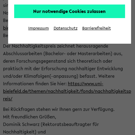
sind herzlich eingeladen sich mit Ihrer Abschlussarbeit beim
Nur notwendige Cookies zulassen
Nachhaltigkeitsbüro zu bewerben. Bitte nutzen Sie für Ihre
Bewerbung dieses Formular<
https://formulare.uni-
bielefeld.de/frontend-server/form/provide/913/
>. Die
Impressum
Datenschutz
Barrierefreiheit
Bewerbungsfrist endet am 30.09.2026.
Der Nachhaltigkeitspreis zeichnet herausragende
Abschlussarbeiten (Bachelor- oder Masterarbeiten) aus,
deren Forschungsgegenstand sich theoretisch oder
praktisch mit der Erforschung nachhaltiger Entwicklung
und/oder Klimafolgen(-anpassung) befasst. Weitere
Informationen finden Sie hier:
https://www.uni-
bielefeld.de/themen/nachhaltigkeit/fonds/nachhaltigkeitsp
reis/
Bei Rückfragen stehen wir Ihnen gern zur Verfügung.
Mit freundlichen Grüßen,
Dominik Schwarz (Rektoratsbeauftragter für
Nachhaltigkeit) und