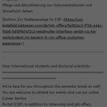
Pflege und Aktualisierung von Dokumentationen und
SharePoint-Seiten
[Button: Zur Stellenanzeige im CSP <
https://uni-
bielefeld.jobteaser.com/de/job-offers/fa3824c2-9736-444c-
90a0-5d109b7a72c2-weidmuller-interface-gmbh-co-kg-
werkstudent-im-bereich-it-cio-office-customer-
experience
>]
-----------------------------------------------------------------------
-
Dear international students and doctoral scientists
===============================================
=========================
We're here for you throughout the semester break as well!
You are welcome to attend our events and use our online
Career Service
Portal (CSP). In addition to internship and job offers,