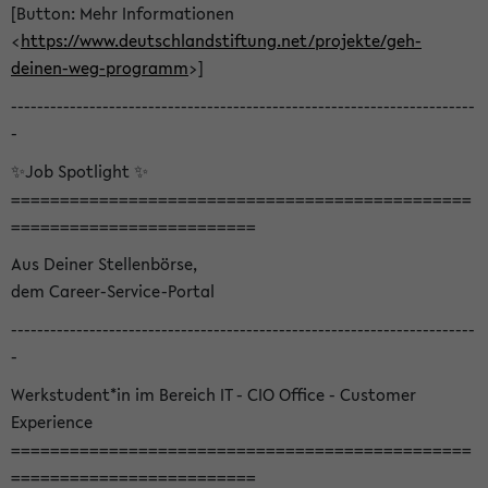
[Button: Mehr Informationen
<
https://www.deutschlandstiftung.net/projekte/geh-
deinen-weg-programm
>]
-----------------------------------------------------------------------
-
✨Job Spotlight ✨
===============================================
=========================
Aus Deiner Stellenbörse,
dem Career-Service-Portal
-----------------------------------------------------------------------
-
Werkstudent*in im Bereich IT - CIO Office - Customer
Experience
===============================================
=========================