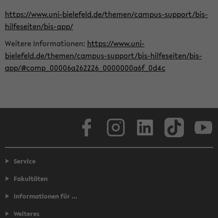
https://www.uni-bielefeld.de/themen/campus-support/bis-
hilfeseiten/bis-app/
Weitere Informationen:
https://www.uni-
bielefeld.de/themen/campus-support/bis-hilfeseiten/bis-
app/#comp_00006a262226_0000000a6f_0d4c
Facebook
Instagram
LinkedIn
TikTok
Youtube
Service
Fakultäten
Informationen für ...
Weiteres