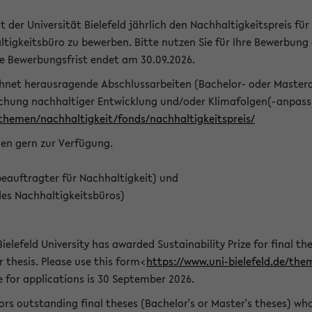
t der Universität Bielefeld jährlich den Nachhaltigkeitspreis für
tigkeitsbüro zu bewerben. Bitte nutzen Sie für Ihre Bewerbung
ie Bewerbungsfrist endet am 30.09.2026.
chnet herausragende Abschlussarbeiten (Bachelor- oder Master
schung nachhaltiger Entwicklung und/oder Klimafolgen(-anpassu
/themen/nachhaltigkeit/fonds/nachhaltigkeitspreis/
nen gern zur Verfügung.
eauftragter für Nachhaltigkeit) und
des Nachhaltigkeitsbüros)
ielefeld University has awarded Sustainability Prize for final the
r thesis. Please use this form<
https://www.uni-bielefeld.de/the
e for applications is 30 September 2026.
rs outstanding final theses (Bachelor's or Master's theses) whos