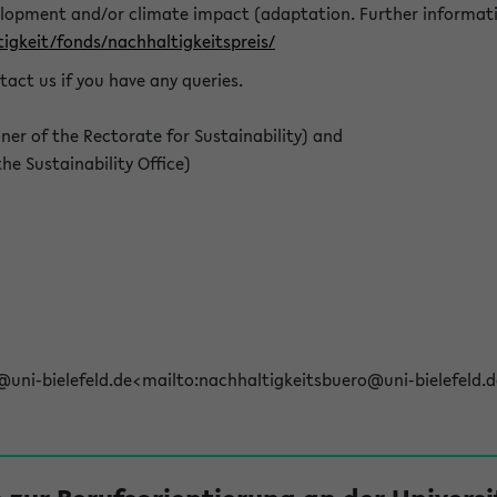
elopment and/or climate impact (adaptation. Further informat
igkeit/fonds/nachhaltigkeitspreis/
tact us if you have any queries.
r of the Rectorate for Sustainability) and
e Sustainability Office)
@uni-bielefeld.de<mailto:nachhaltigkeitsbuero@uni-bielefeld.