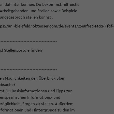
en dahinter kennen. Du bekommst hilfreiche
 Arbeitgebenden und Stellen sowie Beispiele
lungsgespräch stellen kannst.
ps://uni-bielefeld.jobteaser.com/de/events/25e0f1e3-14aa-4fa
--------------------------------------
nd Stellenportale finden
--------------------------------------
hen Möglichkeiten den Überblick über
Jobsuche?
ltst Du Basisinformationen und Tipps zur
enspezifischen Informations- und
 Möglichkeit, Fragen zu stellen. Außerdem
Informationen und Hintergründe zu den im