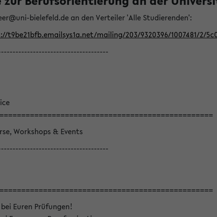
ur Berufsorientierung an der Universitä
eer@uni-bielefeld.de an den Verteiler 'Alle Studierenden':
://t9be21bfb.emailsys1a.net/mailing/203/9320396/1007481/2/5c
--------------------------------------
ice
=================================================
örse, Workshops & Events
--------------------------------------
=================================================
 bei Euren Prüfungen!