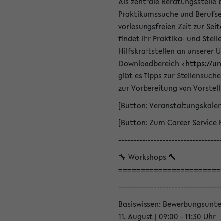
Als zentrale Beratungsstelle 
Praktikumssuche und Berufsei
vorlesungsfreien Zeit zur Seit
findet Ihr Praktika- und Ste
Hilfskraftstellen an unserer U
Downloadbereich <
https://u
gibt es Tipps zur Stellensuc
zur Vorbereitung von Vorstel
[Button: Veranstaltungskale
[Button: Zum Career Service 
----------------------------------
🔧 Workshops 🔨
=======================
----------------------------------
Basiswissen: Bewerbungsunte
11. August | 09:00 - 11:30 Uhr