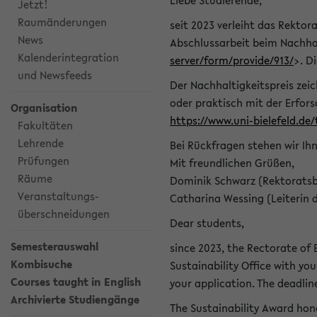
Liebe Studierende,
Jetzt!
Raumänderungen
seit 2023 verleiht das Rektora
News
Abschlussarbeit beim Nachhal
Kalenderintegration
server/form/provide/913/
>. D
und Newsfeeds
Der Nachhaltigkeitspreis zei
oder praktisch mit der Erfor
Organisation
https://www.uni-bielefeld.de
Fakultäten
Lehrende
Bei Rückfragen stehen wir Ih
Prüfungen
Mit freundlichen Grüßen,
Räume
Dominik Schwarz (Rektoratsb
Veranstaltungs-
Catharina Wessing (Leiterin 
überschneidungen
Dear students,
Semesterauswahl
since 2023, the Rectorate of B
Kombisuche
Sustainability Office with you
Courses taught in English
your application. The deadlin
Archivierte Studiengänge
The Sustainability Award hono