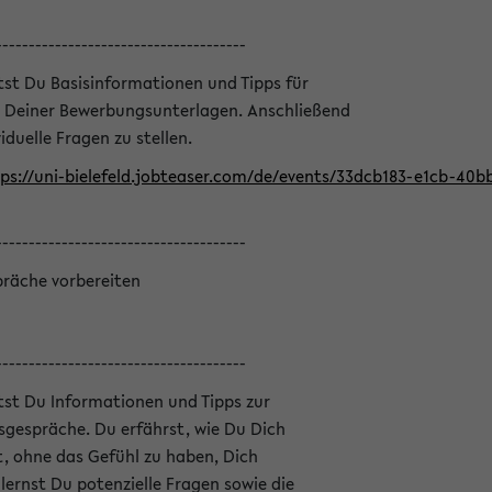
--------------------------------------
ltst Du Basisinformationen und Tipps für
 Deiner Bewerbungsunterlagen. Anschließend
iduelle Fragen zu stellen.
ps://uni-bielefeld.jobteaser.com/de/events/33dcb183-e1cb-40
--------------------------------------
präche vorbereiten
--------------------------------------
ltst Du Informationen und Tipps zur
sgespräche. Du erfährst, wie Du Dich
, ohne das Gefühl zu haben, Dich
ernst Du potenzielle Fragen sowie die