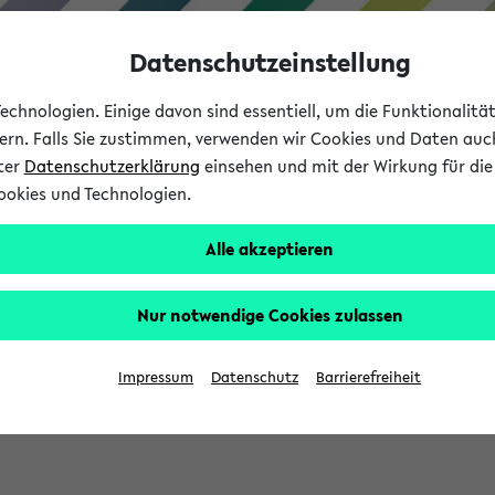
Datenschutzeinstellung
chnologien. Einige davon sind essentiell, um die Funktionalit
sern. Falls Sie zustimmen, verwenden wir Cookies und Daten auc
nter
Datenschutzerklärung
einsehen und mit der Wirkung für die 
ookies und Technologien.
Studium
Lehre
International
Alle akzeptieren
Nur notwendige Cookies zulassen
eis 2026: Bewerbungsphase gestartet (
Impressum
Datenschutz
Barrierefreiheit
chhaltigkeitsbuero@uni-bielefeld.de an den Verteiler 'Alle Studie