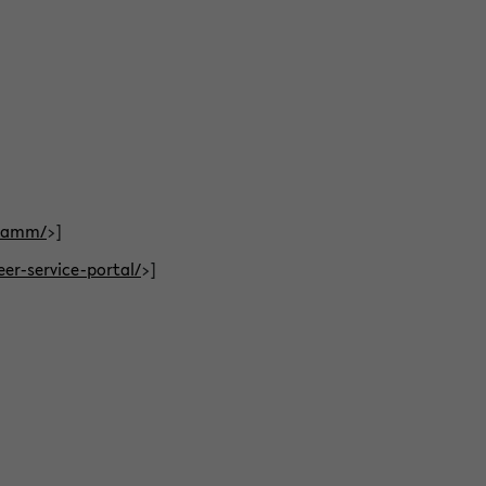
gramm/
>]
eer-service-portal/
>]