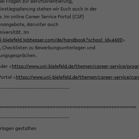
bei Fragen zur Berufsorientierung,
nstiegsplanung stehen wir Euch auch in der
e. Im online Career Service Portal (CSP)
llenangebote, darunter auch
niversität. Im
ni-bielefeld.jobteaser.com/de/handbook?school_id=4600
>
he, Checklisten zu Bewerbungsunterlagen und
lungsgesprächen.
nder <
https://www.uni-bielefeld.de/themen/career-service/pro
Portal <
https://www.uni-bielefeld.de/themen/career-service/car
--------------------------------------
=================================================
--------------------------------------
rlagen gestalten