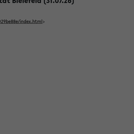
t Bielefeld (31.07.26)
029be88e/index.html
>