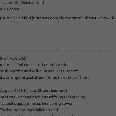
Listen für Geistes- und
INT-Fächer.
ps://uni-bielefeld.jobteaser.com/de/events/d50bba50-d6a3-4f
--------------------------------------
=================================================
INEN WEG 2027
nd willst Teil eines starken Netzwerks
onsbiografie und willst unsere Gesellschaft
wortung mitgestalten? Du bist zwischen 18 und
 August 2026 für das Stipendien- und
EN WEG der Deutschlandstiftung Integration.
dividuell abgestimmtes Mentoring sowie
 Förderung des persönlichen und