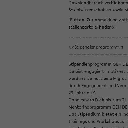
Downloadbereich verfügbaren 
Sozialwissenschaften sowie M
[Button: Zur Anmeldung <
htt
stellenportale-finden
>]
----------------------------------
👉Stipendienprogramm👈
=======================
Stipendienprogramm GEH DE
Du bist engagiert, motiviert u
werden? Du hast eine Migrati
durch Engagement und Verant
29 Jahre alt?
Dann bewirb Dich bis zum 31.
Mentoringprogramm GEH DEIN
Das Stipendium bietet ein in
Trainings und Workshops zur