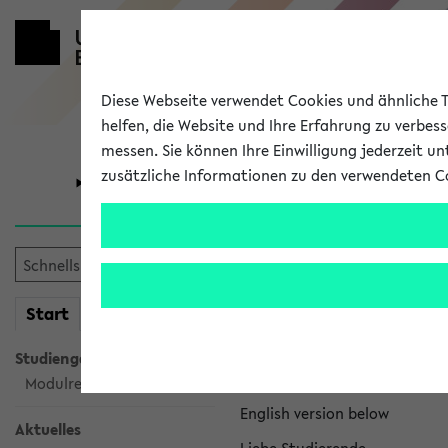
Diese Webseite verwendet Cookies und ähnliche Te
helfen, die Website und Ihre Erfahrung zu verbes
messen. Sie können Ihre Einwilligung jederzeit u
zusätzliche Informationen zu den verwendeten C
Universität
Forschung
eKVV News
mein
Start
eKVV
Nachhaltigkeitspr
Studiengangsauswahl
Per E-Mail eingestellt von na
Modulrecherche
English version below
Aktuelles