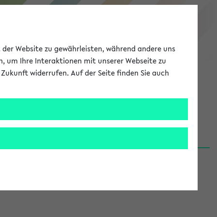
eKVV
ät der Website zu gewährleisten, während andere uns
h, um Ihre Interaktionen mit unserer Webseite zu
Zukunft widerrufen. Auf der Seite finden Sie auch
Meine Uni
EN
ANMELDEN
06.08.26)
renden':