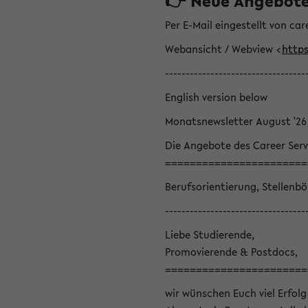
👉 Neue Angebote z
Per E-Mail eingestellt von car
Webansicht / Webview <
https
----------------------------------
English version below
Monatsnewsletter August '26
Die Angebote des Career Serv
=======================
Berufsorientierung, Stellenb
----------------------------------
Liebe Studierende,
Promovierende & Postdocs,
=======================
wir wünschen Euch viel Erfolg