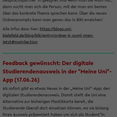
Gesprächspartner*in geeignet und wenn man die Wahl hat,
dann sucht man sich die Person, mit der man am besten
über das konkrete Thema sprechen kann. Über die neuen
Ordnerprompts kann man genau das in BIKI erreichen!
Alle Infos dazu hier:
https://blogs.uni-
bielefeld.de/blog/biki/entry/ordner-k-ouml-nnen-
jetzt#mainSection
Feedback gewünscht: Der digitale
Studierendenausweis in der "Meine Uni"-
App (17.06.26)
Ab sofort gibt es etwas Neues in der „Meine Uni“-App: den
digitalen Studierendenausweis. Damit stellt die Uni eine
Alternative zur bisherigen Plastikkarte bereit, die
Studierende überall dort einsetzen können, wo sie bislang
ihren Ausweis präsentiert haben um sich als Student*in