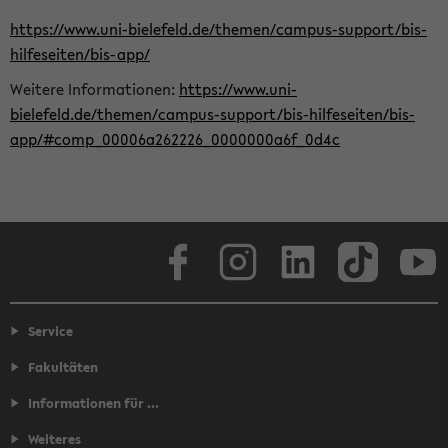
https://www.uni-bielefeld.de/themen/campus-support/bis-
hilfeseiten/bis-app/
Weitere Informationen:
https://www.uni-
bielefeld.de/themen/campus-support/bis-hilfeseiten/bis-
app/#comp_00006a262226_0000000a6f_0d4c
Facebook
Instagram
LinkedIn
TikTok
Youtube
Service
Fakultäten
Informationen für ...
Weiteres