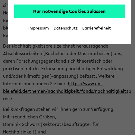
sind herzlich eingeladen sich mit Ihrer Abschlussarbeit beim
Nur notwendige Cookies zulassen
Nachhaltigkeitsbüro zu bewerben. Bitte nutzen Sie für Ihre
Bewerbung dieses Formular<
https://formulare.uni-
bielefeld.de/frontend-server/form/provide/913/
>. Die
Impressum
Datenschutz
Barrierefreiheit
Bewerbungsfrist endet am 30.09.2026.
Der Nachhaltigkeitspreis zeichnet herausragende
Abschlussarbeiten (Bachelor- oder Masterarbeiten) aus,
deren Forschungsgegenstand sich theoretisch oder
praktisch mit der Erforschung nachhaltiger Entwicklung
und/oder Klimafolgen(-anpassung) befasst. Weitere
Informationen finden Sie hier:
https://www.uni-
bielefeld.de/themen/nachhaltigkeit/fonds/nachhaltigkeitsp
reis/
Bei Rückfragen stehen wir Ihnen gern zur Verfügung.
Mit freundlichen Grüßen,
Dominik Schwarz (Rektoratsbeauftragter für
Nachhaltigkeit) und