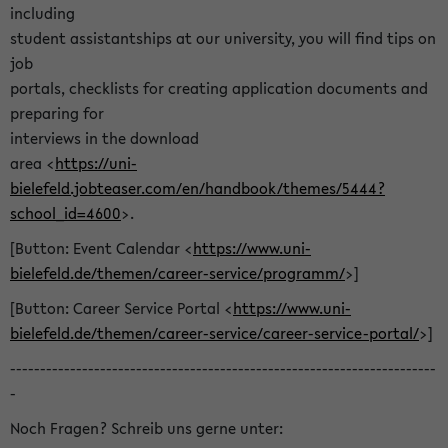
including
student assistantships at our university, you will find tips on
job
portals, checklists for creating application documents and
preparing for
interviews in the download
area <
https://uni-
bielefeld.jobteaser.com/en/handbook/themes/5444?
school_id=4600
>.
[Button: Event Calendar <
https://www.uni-
bielefeld.de/themen/career-service/programm/
>]
[Button: Career Service Portal <
https://www.uni-
bielefeld.de/themen/career-service/career-service-portal/
>]
-----------------------------------------------------------------------
-
Noch Fragen? Schreib uns gerne unter: