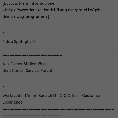
[Button: Mehr Informationen
<
https://www.deutschlandstiftung.net/projekte/geh-
deinen-weg-programm
>]
-----------------------------------------------------------------------
-
✨Job Spotlight ✨
===============================================
=========================
Aus Deiner Stellenbörse,
dem Career-Service-Portal
-----------------------------------------------------------------------
-
Werkstudent*in im Bereich IT - CIO Office - Customer
Experience
===============================================
=========================