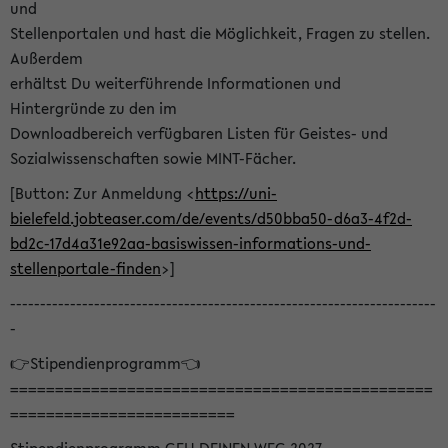
und
Stellenportalen und hast die Möglichkeit, Fragen zu stellen.
Außerdem
erhältst Du weiterführende Informationen und
Hintergründe zu den im
Downloadbereich verfügbaren Listen für Geistes- und
Sozialwissenschaften sowie MINT-Fächer.
[Button: Zur Anmeldung <
https://uni-
bielefeld.jobteaser.com/de/events/d50bba50-d6a3-4f2d-
bd2c-17d4a31e92aa-basiswissen-informations-und-
stellenportale-finden
>]
-----------------------------------------------------------------------
-
👉Stipendienprogramm👈
===============================================
=========================