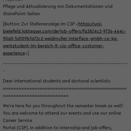
Pflege und Aktualisierung von Dokumentationen und
SharePoint-Seiten
[Button: Zur Stellenanzeige im CSP <
https://uni-
bielefeld.jobteaser.com/de/job-offers/fa3824c2-9736-444c-
90a0-5d109b7a72c2-weidmuller-interface-gmbh-co-kg-
werkstudent-im-bereich-it-cio-office-customer-
experience
>]
-----------------------------------------------------------------------
-
Dear international students and doctoral scientists
===============================================
=========================
We're here for you throughout the semester break as well!
You are welcome to attend our events and use our online
Career Service
Portal (CSP). In addition to internship and job offers,