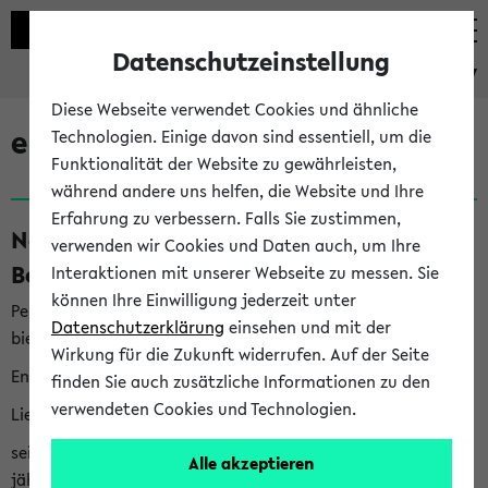
Datenschutzeinstellung
eKVV
Diese Webseite verwendet Cookies und ähnliche
eKVV News
Technologien. Einige davon sind essentiell, um die
Funktionalität der Website zu gewährleisten,
während andere uns helfen, die Website und Ihre
Erfahrung zu verbessern. Falls Sie zustimmen,
Nachhaltigkeitspreis 2026:
verwenden wir Cookies und Daten auch, um Ihre
Bewerbungsphase gestartet (06.08.26)
Interaktionen mit unserer Webseite zu messen. Sie
können Ihre Einwilligung jederzeit unter
Per E-Mail eingestellt von nachhaltigkeitsbuero@uni-
Datenschutzerklärung
einsehen und mit der
bielefeld.de an den Verteiler 'Alle Studierenden':
Wirkung für die Zukunft widerrufen. Auf der Seite
English version below
finden Sie auch zusätzliche Informationen zu den
verwendeten Cookies und Technologien.
Liebe Studierende,
seit 2023 verleiht das Rektorat der Universität Bielefeld
Alle akzeptieren
jährlich den Nachhaltigkeitspreis für Abschlussarbeiten. Sie