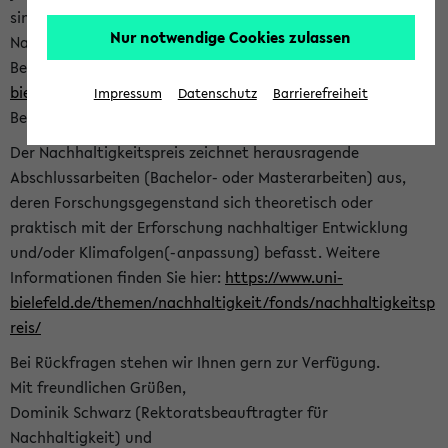
sind herzlich eingeladen sich mit Ihrer Abschlussarbeit beim
Nur notwendige Cookies zulassen
Nachhaltigkeitsbüro zu bewerben. Bitte nutzen Sie für Ihre
Bewerbung dieses Formular<
https://formulare.uni-
bielefeld.de/frontend-server/form/provide/913/
>. Die
Impressum
Datenschutz
Barrierefreiheit
Bewerbungsfrist endet am 30.09.2026.
Der Nachhaltigkeitspreis zeichnet herausragende
Abschlussarbeiten (Bachelor- oder Masterarbeiten) aus,
deren Forschungsgegenstand sich theoretisch oder
praktisch mit der Erforschung nachhaltiger Entwicklung
und/oder Klimafolgen(-anpassung) befasst. Weitere
Informationen finden Sie hier:
https://www.uni-
bielefeld.de/themen/nachhaltigkeit/fonds/nachhaltigkeitsp
reis/
Bei Rückfragen stehen wir Ihnen gern zur Verfügung.
Mit freundlichen Grüßen,
Dominik Schwarz (Rektoratsbeauftragter für
Nachhaltigkeit) und