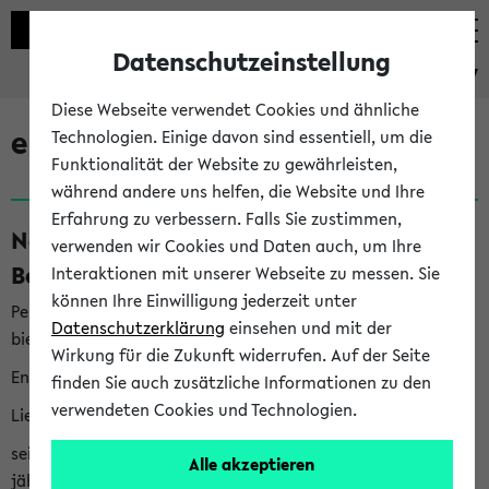
Datenschutzeinstellung
eKVV
Diese Webseite verwendet Cookies und ähnliche
eKVV News
Technologien. Einige davon sind essentiell, um die
Funktionalität der Website zu gewährleisten,
während andere uns helfen, die Website und Ihre
Erfahrung zu verbessern. Falls Sie zustimmen,
Nachhaltigkeitspreis 2026:
verwenden wir Cookies und Daten auch, um Ihre
Bewerbungsphase gestartet (06.08.26)
Interaktionen mit unserer Webseite zu messen. Sie
können Ihre Einwilligung jederzeit unter
Per E-Mail eingestellt von nachhaltigkeitsbuero@uni-
Datenschutzerklärung
einsehen und mit der
bielefeld.de an den Verteiler 'Alle Studierenden':
Wirkung für die Zukunft widerrufen. Auf der Seite
English version below
finden Sie auch zusätzliche Informationen zu den
verwendeten Cookies und Technologien.
Liebe Studierende,
seit 2023 verleiht das Rektorat der Universität Bielefeld
Alle akzeptieren
jährlich den Nachhaltigkeitspreis für Abschlussarbeiten. Sie