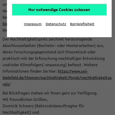
sind herzlich eingeladen sich mit Ihrer Abschlussarbeit beim
Nur notwendige Cookies zulassen
Nachhaltigkeitsbüro zu bewerben. Bitte nutzen Sie für Ihre
Bewerbung dieses Formular<
https://formulare.uni-
bielefeld.de/frontend-server/form/provide/913/
>. Die
Impressum
Datenschutz
Barrierefreiheit
Bewerbungsfrist endet am 30.09.2026.
Der Nachhaltigkeitspreis zeichnet herausragende
Abschlussarbeiten (Bachelor- oder Masterarbeiten) aus,
deren Forschungsgegenstand sich theoretisch oder
praktisch mit der Erforschung nachhaltiger Entwicklung
und/oder Klimafolgen(-anpassung) befasst. Weitere
Informationen finden Sie hier:
https://www.uni-
bielefeld.de/themen/nachhaltigkeit/fonds/nachhaltigkeitsp
reis/
Bei Rückfragen stehen wir Ihnen gern zur Verfügung.
Mit freundlichen Grüßen,
Dominik Schwarz (Rektoratsbeauftragter für
Nachhaltigkeit) und