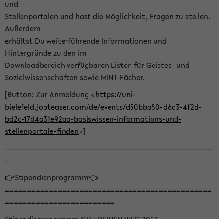
und
Stellenportalen und hast die Möglichkeit, Fragen zu stellen.
Außerdem
erhältst Du weiterführende Informationen und
Hintergründe zu den im
Downloadbereich verfügbaren Listen für Geistes- und
Sozialwissenschaften sowie MINT-Fächer.
[Button: Zur Anmeldung <
https://uni-
bielefeld.jobteaser.com/de/events/d50bba50-d6a3-4f2d-
bd2c-17d4a31e92aa-basiswissen-informations-und-
stellenportale-finden
>]
-----------------------------------------------------------------------
-
👉Stipendienprogramm👈
===============================================
=========================