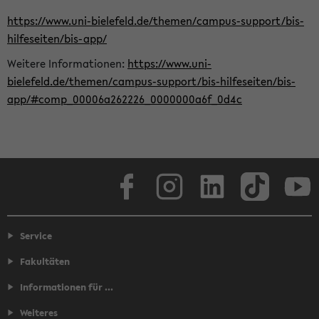
https://www.uni-bielefeld.de/themen/campus-support/bis-
hilfeseiten/bis-app/
Weitere Informationen:
https://www.uni-
bielefeld.de/themen/campus-support/bis-hilfeseiten/bis-
app/#comp_00006a262226_0000000a6f_0d4c
Facebook
Instagram
LinkedIn
TikTok
Youtube
Service
Fakultäten
Informationen für ...
Weiteres