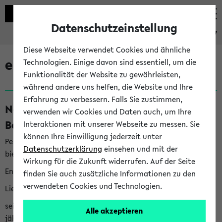
Datenschutzeinstellung
eKVV
Diese Webseite verwendet Cookies und ähnliche
eKVV News
Technologien. Einige davon sind essentiell, um die
Funktionalität der Website zu gewährleisten,
während andere uns helfen, die Website und Ihre
Erfahrung zu verbessern. Falls Sie zustimmen,
Nachhaltigkeitspreis 2026:
verwenden wir Cookies und Daten auch, um Ihre
Bewerbungsphase gestartet (06.08.26)
Interaktionen mit unserer Webseite zu messen. Sie
können Ihre Einwilligung jederzeit unter
Per E-Mail eingestellt von nachhaltigkeitsbuero@uni-
Datenschutzerklärung
einsehen und mit der
bielefeld.de an den Verteiler 'Alle Studierenden':
Wirkung für die Zukunft widerrufen. Auf der Seite
English version below
finden Sie auch zusätzliche Informationen zu den
verwendeten Cookies und Technologien.
Liebe Studierende,
seit 2023 verleiht das Rektorat der Universität Bielefeld
Alle akzeptieren
jährlich den Nachhaltigkeitspreis für Abschlussarbeiten. Sie