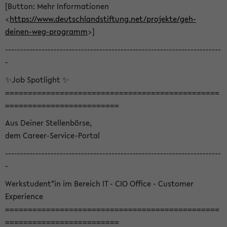
[Button: Mehr Informationen
<
https://www.deutschlandstiftung.net/projekte/geh-
deinen-weg-programm
>]
-----------------------------------------------------------------------
-
✨Job Spotlight ✨
===============================================
=========================
Aus Deiner Stellenbörse,
dem Career-Service-Portal
-----------------------------------------------------------------------
-
Werkstudent*in im Bereich IT - CIO Office - Customer
Experience
===============================================
=========================