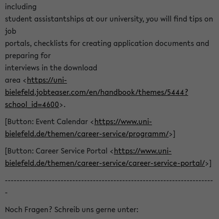
including
student assistantships at our university, you will find tips on
job
portals, checklists for creating application documents and
preparing for
interviews in the download
area <
https://uni-
bielefeld.jobteaser.com/en/handbook/themes/5444?
school_id=4600
>.
[Button: Event Calendar <
https://www.uni-
bielefeld.de/themen/career-service/programm/
>]
[Button: Career Service Portal <
https://www.uni-
bielefeld.de/themen/career-service/career-service-portal/
>]
-----------------------------------------------------------------------
-
Noch Fragen? Schreib uns gerne unter: