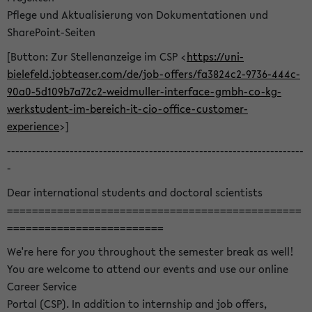
Pflege und Aktualisierung von Dokumentationen und
SharePoint-Seiten
[Button: Zur Stellenanzeige im CSP <
https://uni-
bielefeld.jobteaser.com/de/job-offers/fa3824c2-9736-444c-
90a0-5d109b7a72c2-weidmuller-interface-gmbh-co-kg-
werkstudent-im-bereich-it-cio-office-customer-
experience
>]
-----------------------------------------------------------------------
-
Dear international students and doctoral scientists
===============================================
=========================
We're here for you throughout the semester break as well!
You are welcome to attend our events and use our online
Career Service
Portal (CSP). In addition to internship and job offers,