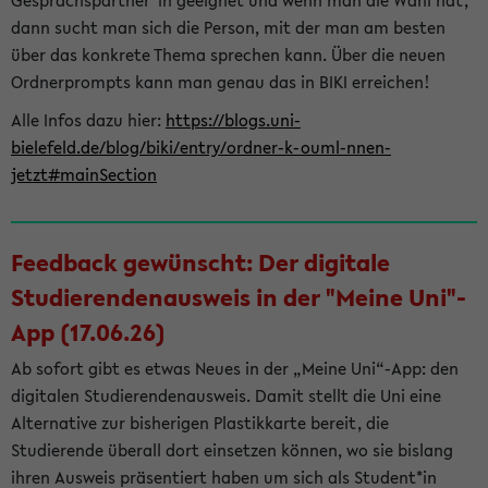
Gesprächspartner*in geeignet und wenn man die Wahl hat,
dann sucht man sich die Person, mit der man am besten
über das konkrete Thema sprechen kann. Über die neuen
Ordnerprompts kann man genau das in BIKI erreichen!
Alle Infos dazu hier:
https://blogs.uni-
bielefeld.de/blog/biki/entry/ordner-k-ouml-nnen-
jetzt#mainSection
Feedback gewünscht: Der digitale
Studierendenausweis in der "Meine Uni"-
App (17.06.26)
Ab sofort gibt es etwas Neues in der „Meine Uni“-App: den
digitalen Studierendenausweis. Damit stellt die Uni eine
Alternative zur bisherigen Plastikkarte bereit, die
Studierende überall dort einsetzen können, wo sie bislang
ihren Ausweis präsentiert haben um sich als Student*in