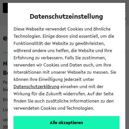
Datenschutzeinstellung
eKVV
Diese Webseite verwendet Cookies und ähnliche
eKVV News
Technologien. Einige davon sind essentiell, um die
Funktionalität der Website zu gewährleisten,
während andere uns helfen, die Website und Ihre
Erfahrung zu verbessern. Falls Sie zustimmen,
Nachhaltigkeitspreis 2026:
verwenden wir Cookies und Daten auch, um Ihre
Bewerbungsphase gestartet (06.08.26)
Interaktionen mit unserer Webseite zu messen. Sie
können Ihre Einwilligung jederzeit unter
Per E-Mail eingestellt von nachhaltigkeitsbuero@uni-
Datenschutzerklärung
einsehen und mit der
bielefeld.de an den Verteiler 'Alle Studierenden':
Wirkung für die Zukunft widerrufen. Auf der Seite
English version below
finden Sie auch zusätzliche Informationen zu den
verwendeten Cookies und Technologien.
Liebe Studierende,
seit 2023 verleiht das Rektorat der Universität Bielefeld
Alle akzeptieren
jährlich den Nachhaltigkeitspreis für Abschlussarbeiten. Sie