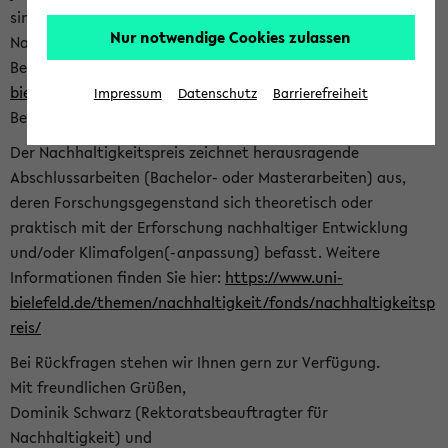
sind herzlich eingeladen sich mit Ihrer Abschlussarbeit beim
Nur notwendige Cookies zulassen
Nachhaltigkeitsbüro zu bewerben. Bitte nutzen Sie für Ihre
Bewerbung dieses Formular<
https://formulare.uni-
bielefeld.de/frontend-server/form/provide/913/
>. Die
Impressum
Datenschutz
Barrierefreiheit
Bewerbungsfrist endet am 30.09.2026.
Der Nachhaltigkeitspreis zeichnet herausragende
Abschlussarbeiten (Bachelor- oder Masterarbeiten) aus,
deren Forschungsgegenstand sich theoretisch oder
praktisch mit der Erforschung nachhaltiger Entwicklung
und/oder Klimafolgen(-anpassung) befasst. Weitere
Informationen finden Sie hier:
https://www.uni-
bielefeld.de/themen/nachhaltigkeit/fonds/nachhaltigkeitsp
reis/
Bei Rückfragen stehen wir Ihnen gern zur Verfügung.
Mit freundlichen Grüßen,
Dominik Schwarz (Rektoratsbeauftragter für
Nachhaltigkeit) und