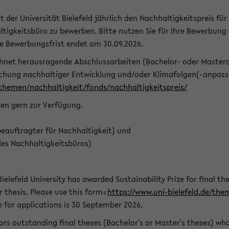
t der Universität Bielefeld jährlich den Nachhaltigkeitspreis für
tigkeitsbüro zu bewerben. Bitte nutzen Sie für Ihre Bewerbung
ie Bewerbungsfrist endet am 30.09.2026.
chnet herausragende Abschlussarbeiten (Bachelor- oder Master
schung nachhaltiger Entwicklung und/oder Klimafolgen(-anpassu
/themen/nachhaltigkeit/fonds/nachhaltigkeitspreis/
nen gern zur Verfügung.
eauftragter für Nachhaltigkeit) und
des Nachhaltigkeitsbüros)
ielefeld University has awarded Sustainability Prize for final the
r thesis. Please use this form<
https://www.uni-bielefeld.de/the
e for applications is 30 September 2026.
rs outstanding final theses (Bachelor's or Master's theses) whos