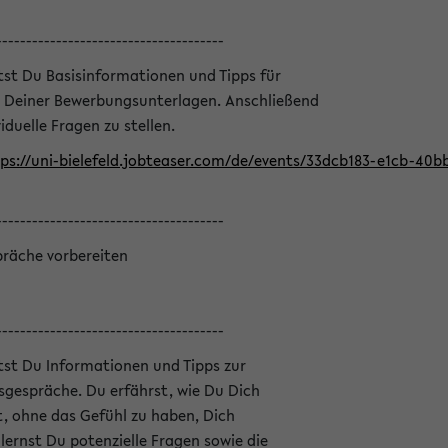
--------------------------------------
ltst Du Basisinformationen und Tipps für
 Deiner Bewerbungsunterlagen. Anschließend
iduelle Fragen zu stellen.
ps://uni-bielefeld.jobteaser.com/de/events/33dcb183-e1cb-40
--------------------------------------
präche vorbereiten
--------------------------------------
ltst Du Informationen und Tipps zur
sgespräche. Du erfährst, wie Du Dich
, ohne das Gefühl zu haben, Dich
ernst Du potenzielle Fragen sowie die