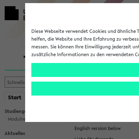
Diese Webseite verwendet Cookies und ähnliche Te
helfen, die Website und Ihre Erfahrung zu verbes
messen. Sie können Ihre Einwilligung jederzeit u
zusätzliche Informationen zu den verwendeten C
Universität
Forschung
eKVV News
mein
Start
eKVV
Nachhaltigkeitspr
Studiengangsauswahl
Per E-Mail eingestellt von na
Modulrecherche
English version below
Aktuelles