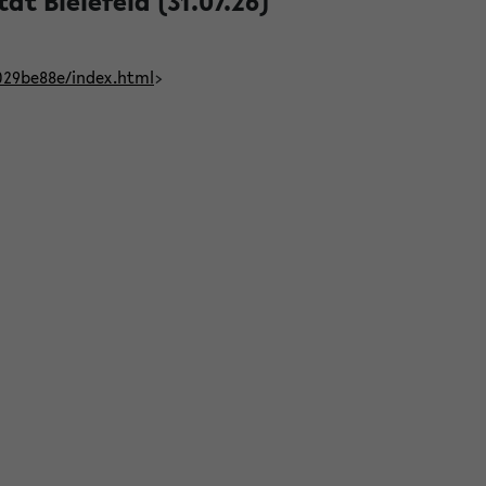
t Bielefeld (31.07.26)
029be88e/index.html
>