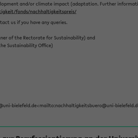
elopment and/or climate impact (adaptation. Further informat
igkeit/fonds/nachhaltigkeitspreis/
tact us if you have any queries.
r of the Rectorate for Sustainability) and
e Sustainability Office)
@uni-bielefeld.de<mailto:nachhaltigkeitsbuero@uni-bielefeld.