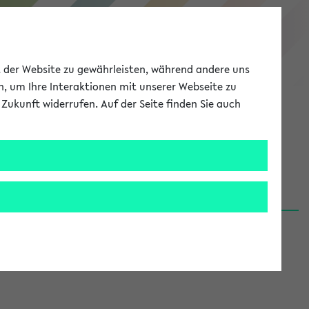
eKVV
ät der Website zu gewährleisten, während andere uns
h, um Ihre Interaktionen mit unserer Webseite zu
Zukunft widerrufen. Auf der Seite finden Sie auch
Meine Uni
EN
ANMELDEN
06.08.26)
renden':