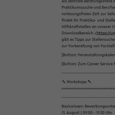
Als zentrale Beratungsstelle 
Praktikumssuche und Berufsei
vorlesungsfreien Zeit zur Seit
findet Ihr Praktika- und Ste
Hilfskraftstellen an unserer U
Downloadbereich <
https://u
gibt es Tipps zur Stellensuc
zur Vorbereitung von Vorstel
[Button: Veranstaltungskale
[Button: Zum Career Service 
----------------------------------
🔧 Workshops 🔨
=======================
----------------------------------
Basiswissen: Bewerbungsunte
11. August | 09:00 - 11:30 Uhr