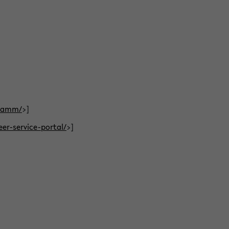
gramm/
>]
eer-service-portal/
>]