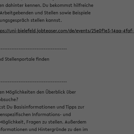
en dahinter kennen. Du bekommst hilfreiche
 Arbeitgebenden und Stellen sowie Beispiele
lungsgespräch stellen kannst.
ps://uni-bielefeld.jobteaser.com/de/events/25e0f1e3-14aa-4fa
--------------------------------------
nd Stellenportale finden
--------------------------------------
hen Möglichkeiten den Überblick über
Jobsuche?
ltst Du Basisinformationen und Tipps zur
enspezifischen Informations- und
 Möglichkeit, Fragen zu stellen. Außerdem
Informationen und Hintergründe zu den im