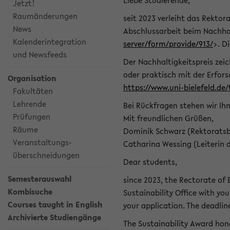
Liebe Studierende,
Jetzt!
Raumänderungen
seit 2023 verleiht das Rektora
News
Abschlussarbeit beim Nachhal
Kalenderintegration
server/form/provide/913/
>. D
und Newsfeeds
Der Nachhaltigkeitspreis zei
oder praktisch mit der Erfor
Organisation
https://www.uni-bielefeld.de
Fakultäten
Lehrende
Bei Rückfragen stehen wir Ih
Prüfungen
Mit freundlichen Grüßen,
Räume
Dominik Schwarz (Rektoratsb
Veranstaltungs-
Catharina Wessing (Leiterin 
überschneidungen
Dear students,
Semesterauswahl
since 2023, the Rectorate of B
Kombisuche
Sustainability Office with you
Courses taught in English
your application. The deadlin
Archivierte Studiengänge
The Sustainability Award hono