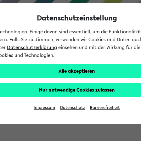
Datenschutzeinstellung
chnologien. Einige davon sind essentiell, um die Funktionalit
sern. Falls Sie zustimmen, verwenden wir Cookies und Daten auc
nter
Datenschutzerklärung
einsehen und mit der Wirkung für die 
ookies und Technologien.
Studium
Lehre
International
Alle akzeptieren
Nur notwendige Cookies zulassen
eis 2026: Bewerbungsphase gestartet (
Impressum
Datenschutz
Barrierefreiheit
chhaltigkeitsbuero@uni-bielefeld.de an den Verteiler 'Alle Studie