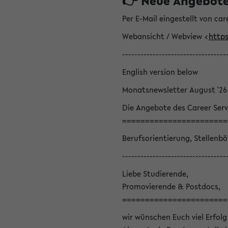
👉 Neue Angebote z
Per E-Mail eingestellt von car
Webansicht / Webview <
https
----------------------------------
English version below
Monatsnewsletter August '26
Die Angebote des Career Serv
=======================
Berufsorientierung, Stellenb
----------------------------------
Liebe Studierende,
Promovierende & Postdocs,
=======================
wir wünschen Euch viel Erfolg