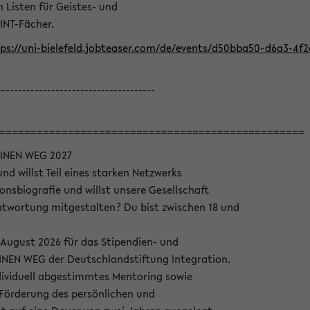
Listen für Geistes- und
INT-Fächer.
ps://uni-bielefeld.jobteaser.com/de/events/d50bba50-d6a3-4f
--------------------------------------
=================================================
INEN WEG 2027
nd willst Teil eines starken Netzwerks
onsbiografie und willst unsere Gesellschaft
wortung mitgestalten? Du bist zwischen 18 und
 August 2026 für das Stipendien- und
EN WEG der Deutschlandstiftung Integration.
dividuell abgestimmtes Mentoring sowie
 Förderung des persönlichen und