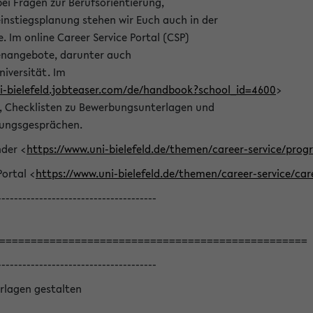
bei Fragen zur Berufsorientierung,
nstiegsplanung stehen wir Euch auch in der
e. Im online Career Service Portal (CSP)
llenangebote, darunter auch
niversität. Im
ni-bielefeld.jobteaser.com/de/handbook?school_id=4600
>
he, Checklisten zu Bewerbungsunterlagen und
lungsgesprächen.
nder <
https://www.uni-bielefeld.de/themen/career-service/pro
Portal <
https://www.uni-bielefeld.de/themen/career-service/car
--------------------------------------
=================================================
--------------------------------------
rlagen gestalten