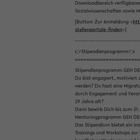
Downloadbereich verfügbaren 
Sozialwissenschaften sowie M
[Button: Zur Anmeldung <
htt
stellenportale-finden
>]
----------------------------------
👉Stipendienprogramm👈
=======================
Stipendienprogramm GEH DE
Du bist engagiert, motiviert u
werden? Du hast eine Migrati
durch Engagement und Verant
29 Jahre alt?
Dann bewirb Dich bis zum 31.
Mentoringprogramm GEH DEIN
Das Stipendium bietet ein in
Trainings und Workshops zur