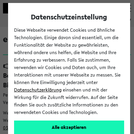
Datenschutzeinstellung
eKVV
Diese Webseite verwendet Cookies und ähnliche
eKVV News
Technologien. Einige davon sind essentiell, um die
Funktionalität der Website zu gewährleisten,
während andere uns helfen, die Website und Ihre
Erfahrung zu verbessern. Falls Sie zustimmen,
👉 Neue Angebote zur
verwenden wir Cookies und Daten auch, um Ihre
Berufsorientierung an der Universität
Interaktionen mit unserer Webseite zu messen. Sie
können Ihre Einwilligung jederzeit unter
Bielefeld (31.07.26)
Datenschutzerklärung
einsehen und mit der
Per E-Mail eingestellt von career@uni-bielefeld.de an den
Wirkung für die Zukunft widerrufen. Auf der Seite
Verteiler 'Alle Studierenden':
finden Sie auch zusätzliche Informationen zu den
verwendeten Cookies und Technologien.
Webansicht /
Webview <
https://t9be21bfb.emailsys1a.net/mailing/203/932
Alle akzeptieren
0396/1007481/2/5c029be88e/index.html
>