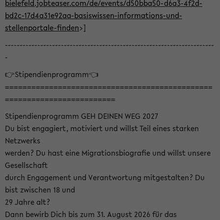
bielefeld.jobteaser.com/de/events/d50bba50-d6a3-4f2d-
bd2c-17d4a31e92aa-basiswissen-informations-und-
stellenportale-finden
>]
-----------------------------------------------------------------------
-
👉Stipendienprogramm👈
===============================================
=========================
Stipendienprogramm GEH DEINEN WEG 2027
Du bist engagiert, motiviert und willst Teil eines starken
Netzwerks
werden? Du hast eine Migrationsbiografie und willst unsere
Gesellschaft
durch Engagement und Verantwortung mitgestalten? Du
bist zwischen 18 und
29 Jahre alt?
Dann bewirb Dich bis zum 31. August 2026 für das