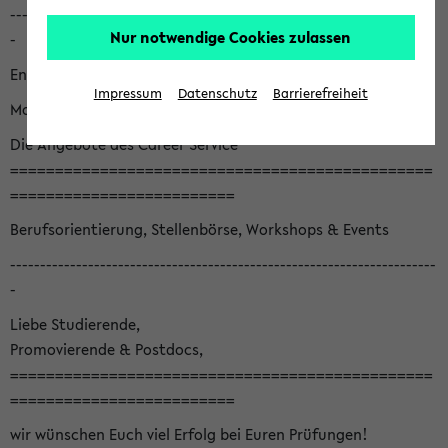
-----------------------------------------------------------------------
Nur notwendige Cookies zulassen
-
English version below
Impressum
Datenschutz
Barrierefreiheit
Monatsnewsletter August '26
Die Angebote des Career Service
===============================================
=========================
Berufsorientierung, Stellenbörse, Workshops & Events
-----------------------------------------------------------------------
-
Liebe Studierende,
Promovierende & Postdocs,
===============================================
=========================
wir wünschen Euch viel Erfolg bei Euren Prüfungen!