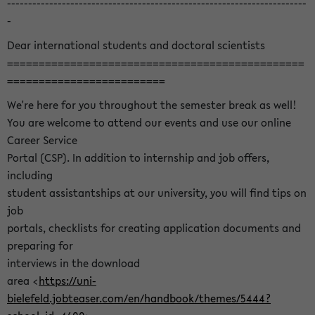
-----------------------------------------------------------------------
-
Dear international students and doctoral scientists
===============================================
=========================
We're here for you throughout the semester break as well!
You are welcome to attend our events and use our online
Career Service
Portal (CSP). In addition to internship and job offers,
including
student assistantships at our university, you will find tips on
job
portals, checklists for creating application documents and
preparing for
interviews in the download
area <
https://uni-
bielefeld.jobteaser.com/en/handbook/themes/5444?