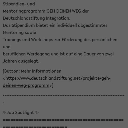
Stipendien- und
Mentoringprogramm GEH DEINEN WEG der
Deutschlandstiftung Integration.
Das Stipendium bietet ein individuell abgestimmtes
Mentoring sowie
Trainings und Workshops zur Förderung des persönlichen
und
beruflichen Werdegang und ist auf eine Dauer von zwei
Jahren ausgelegt.
[Button: Mehr Informationen
<
https://www.deutschlandstiftung.net/projekte/geh-
deinen-weg-programm
>]
-----------------------------------------------------------------------
-
✨Job Spotlight ✨
===============================================
=========================