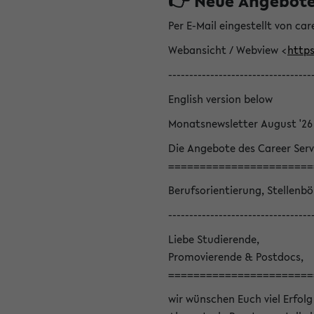
👉 Neue Angebote z
Per E-Mail eingestellt von car
Webansicht / Webview <
https
----------------------------------
English version below
Monatsnewsletter August '26
Die Angebote des Career Serv
=======================
Berufsorientierung, Stellenb
----------------------------------
Liebe Studierende,
Promovierende & Postdocs,
=======================
wir wünschen Euch viel Erfolg