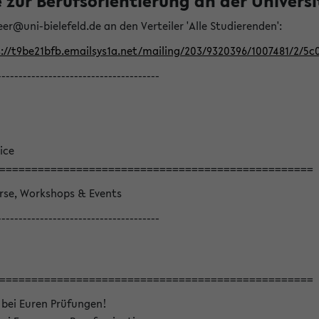
ur Berufsorientierung an der Universitä
eer@uni-bielefeld.de an den Verteiler 'Alle Studierenden':
://t9be21bfb.emailsys1a.net/mailing/203/9320396/1007481/2/5c
--------------------------------------
ice
=================================================
örse, Workshops & Events
--------------------------------------
=================================================
 bei Euren Prüfungen!