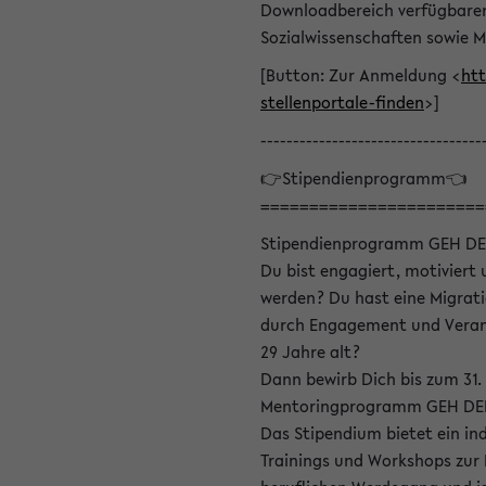
Downloadbereich verfügbaren 
Sozialwissenschaften sowie M
[Button: Zur Anmeldung <
htt
stellenportale-finden
>]
----------------------------------
👉Stipendienprogramm👈
=======================
Stipendienprogramm GEH DE
Du bist engagiert, motiviert u
werden? Du hast eine Migrati
durch Engagement und Verant
29 Jahre alt?
Dann bewirb Dich bis zum 31.
Mentoringprogramm GEH DEIN
Das Stipendium bietet ein in
Trainings und Workshops zur