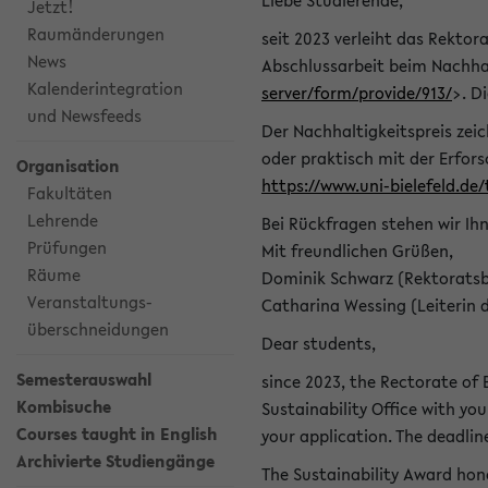
Liebe Studierende,
Jetzt!
Raumänderungen
seit 2023 verleiht das Rektora
News
Abschlussarbeit beim Nachhal
Kalenderintegration
server/form/provide/913/
>. D
und Newsfeeds
Der Nachhaltigkeitspreis zei
oder praktisch mit der Erfor
Organisation
https://www.uni-bielefeld.de
Fakultäten
Lehrende
Bei Rückfragen stehen wir Ih
Prüfungen
Mit freundlichen Grüßen,
Räume
Dominik Schwarz (Rektoratsb
Veranstaltungs-
Catharina Wessing (Leiterin 
überschneidungen
Dear students,
Semesterauswahl
since 2023, the Rectorate of B
Kombisuche
Sustainability Office with you
Courses taught in English
your application. The deadlin
Archivierte Studiengänge
The Sustainability Award hono