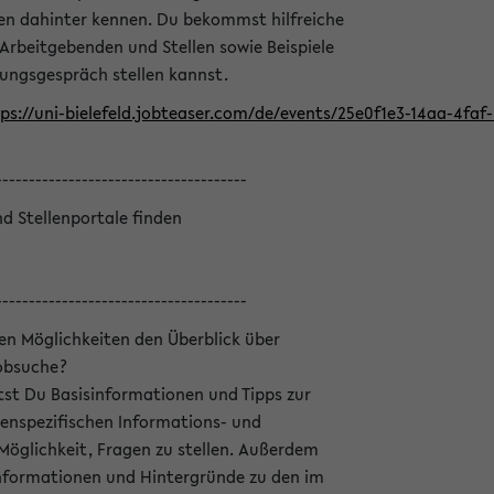
en dahinter kennen. Du bekommst hilfreiche
 Arbeitgebenden und Stellen sowie Beispiele
lungsgespräch stellen kannst.
ps://uni-bielefeld.jobteaser.com/de/events/25e0f1e3-14aa-4fa
--------------------------------------
nd Stellenportale finden
--------------------------------------
hen Möglichkeiten den Überblick über
Jobsuche?
ltst Du Basisinformationen und Tipps zur
enspezifischen Informations- und
 Möglichkeit, Fragen zu stellen. Außerdem
Informationen und Hintergründe zu den im