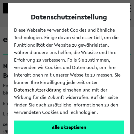
Datenschutzeinstellung
eKVV
Diese Webseite verwendet Cookies und ähnliche
eKVV News
Technologien. Einige davon sind essentiell, um die
Funktionalität der Website zu gewährleisten,
während andere uns helfen, die Website und Ihre
Erfahrung zu verbessern. Falls Sie zustimmen,
Nachhaltigkeitspreis 2026:
verwenden wir Cookies und Daten auch, um Ihre
Bewerbungsphase gestartet (06.08.26)
Interaktionen mit unserer Webseite zu messen. Sie
können Ihre Einwilligung jederzeit unter
Per E-Mail eingestellt von nachhaltigkeitsbuero@uni-
Datenschutzerklärung
einsehen und mit der
bielefeld.de an den Verteiler 'Alle Studierenden':
Wirkung für die Zukunft widerrufen. Auf der Seite
English version below
finden Sie auch zusätzliche Informationen zu den
verwendeten Cookies und Technologien.
Liebe Studierende,
seit 2023 verleiht das Rektorat der Universität Bielefeld
Alle akzeptieren
jährlich den Nachhaltigkeitspreis für Abschlussarbeiten. Sie