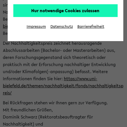
sind herzlich eingeladen sich mit Ihrer Abschlussarbeit beim
Nur notwendige Cookies zulassen
Nachhaltigkeitsbüro zu bewerben. Bitte nutzen Sie für Ihre
Bewerbung dieses Formular<
https://formulare.uni-
bielefeld.de/frontend-server/form/provide/913/
>. Die
Impressum
Datenschutz
Barrierefreiheit
Bewerbungsfrist endet am 30.09.2026.
Der Nachhaltigkeitspreis zeichnet herausragende
Abschlussarbeiten (Bachelor- oder Masterarbeiten) aus,
deren Forschungsgegenstand sich theoretisch oder
praktisch mit der Erforschung nachhaltiger Entwicklung
und/oder Klimafolgen(-anpassung) befasst. Weitere
Informationen finden Sie hier:
https://www.uni-
bielefeld.de/themen/nachhaltigkeit/fonds/nachhaltigkeitsp
reis/
Bei Rückfragen stehen wir Ihnen gern zur Verfügung.
Mit freundlichen Grüßen,
Dominik Schwarz (Rektoratsbeauftragter für
Nachhaltigkeit) und