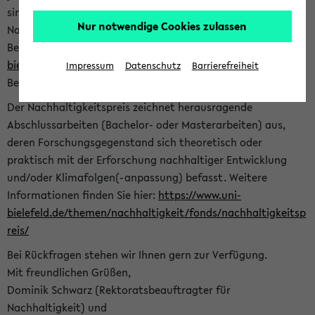
sind herzlich eingeladen sich mit Ihrer Abschlussarbeit beim
Nur notwendige Cookies zulassen
Nachhaltigkeitsbüro zu bewerben. Bitte nutzen Sie für Ihre
Bewerbung dieses Formular<
https://formulare.uni-
bielefeld.de/frontend-server/form/provide/913/
>. Die
Impressum
Datenschutz
Barrierefreiheit
Bewerbungsfrist endet am 30.09.2026.
Der Nachhaltigkeitspreis zeichnet herausragende
Abschlussarbeiten (Bachelor- oder Masterarbeiten) aus,
deren Forschungsgegenstand sich theoretisch oder
praktisch mit der Erforschung nachhaltiger Entwicklung
und/oder Klimafolgen(-anpassung) befasst. Weitere
Informationen finden Sie hier:
https://www.uni-
bielefeld.de/themen/nachhaltigkeit/fonds/nachhaltigkeitsp
reis/
Bei Rückfragen stehen wir Ihnen gern zur Verfügung.
Mit freundlichen Grüßen,
Dominik Schwarz (Rektoratsbeauftragter für
Nachhaltigkeit) und