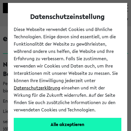
Datenschutzeinstellung
eKVV
Diese Webseite verwendet Cookies und ähnliche
eKVV News
Technologien. Einige davon sind essentiell, um die
Funktionalität der Website zu gewährleisten,
während andere uns helfen, die Website und Ihre
Erfahrung zu verbessern. Falls Sie zustimmen,
Nachhaltigkeitspreis 2026:
verwenden wir Cookies und Daten auch, um Ihre
Bewerbungsphase gestartet (06.08.26)
Interaktionen mit unserer Webseite zu messen. Sie
können Ihre Einwilligung jederzeit unter
Per E-Mail eingestellt von nachhaltigkeitsbuero@uni-
Datenschutzerklärung
einsehen und mit der
bielefeld.de an den Verteiler 'Alle Studierenden':
Wirkung für die Zukunft widerrufen. Auf der Seite
English version below
finden Sie auch zusätzliche Informationen zu den
verwendeten Cookies und Technologien.
Liebe Studierende,
seit 2023 verleiht das Rektorat der Universität Bielefeld
Alle akzeptieren
jährlich den Nachhaltigkeitspreis für Abschlussarbeiten. Sie