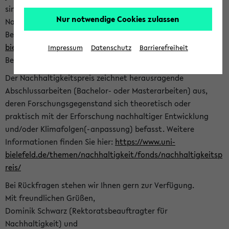
sind herzlich eingeladen sich mit Ihrer Abschlussarbeit beim
Nur notwendige Cookies zulassen
Nachhaltigkeitsbüro zu bewerben. Bitte nutzen Sie für Ihre
Bewerbung dieses Formular<
https://formulare.uni-
bielefeld.de/frontend-server/form/provide/913/
>. Die
Impressum
Datenschutz
Barrierefreiheit
Bewerbungsfrist endet am 30.09.2026.
Der Nachhaltigkeitspreis zeichnet herausragende
Abschlussarbeiten (Bachelor- oder Masterarbeiten) aus,
deren Forschungsgegenstand sich theoretisch oder
praktisch mit der Erforschung nachhaltiger Entwicklung
und/oder Klimafolgen(-anpassung) befasst. Weitere
Informationen finden Sie hier:
https://www.uni-
bielefeld.de/themen/nachhaltigkeit/fonds/nachhaltigkeitsp
reis/
Bei Rückfragen stehen wir Ihnen gern zur Verfügung.
Mit freundlichen Grüßen,
Dominik Schwarz (Rektoratsbeauftragter für
Nachhaltigkeit) und