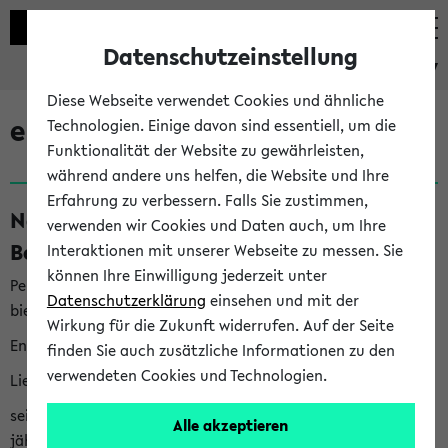
Datenschutzeinstellung
eKVV
Diese Webseite verwendet Cookies und ähnliche
eKVV News
Technologien. Einige davon sind essentiell, um die
Funktionalität der Website zu gewährleisten,
während andere uns helfen, die Website und Ihre
Erfahrung zu verbessern. Falls Sie zustimmen,
Nachhaltigkeitspreis 2026:
verwenden wir Cookies und Daten auch, um Ihre
Bewerbungsphase gestartet (06.08.26)
Interaktionen mit unserer Webseite zu messen. Sie
können Ihre Einwilligung jederzeit unter
Per E-Mail eingestellt von nachhaltigkeitsbuero@uni-
Datenschutzerklärung
einsehen und mit der
bielefeld.de an den Verteiler 'Alle Studierenden':
Wirkung für die Zukunft widerrufen. Auf der Seite
English version below
finden Sie auch zusätzliche Informationen zu den
verwendeten Cookies und Technologien.
Liebe Studierende,
seit 2023 verleiht das Rektorat der Universität Bielefeld
Alle akzeptieren
jährlich den Nachhaltigkeitspreis für Abschlussarbeiten. Sie