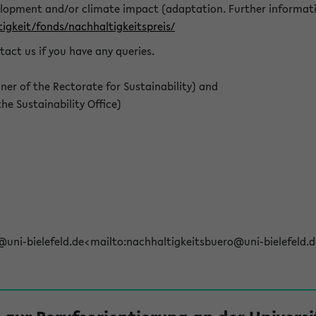
elopment and/or climate impact (adaptation. Further informat
igkeit/fonds/nachhaltigkeitspreis/
tact us if you have any queries.
r of the Rectorate for Sustainability) and
e Sustainability Office)
@uni-bielefeld.de<mailto:nachhaltigkeitsbuero@uni-bielefeld.