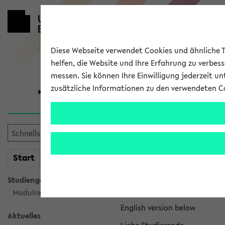
Diese Webseite verwendet Cookies und ähnliche Te
helfen, die Website und Ihre Erfahrung zu verbes
messen. Sie können Ihre Einwilligung jederzeit u
zusätzliche Informationen zu den verwendeten C
Universität
Forschung
eKVV News
mein
Start
eKVV
Nachhaltigkeitspr
Studiengangsauswahl
Per E-Mail eingestellt von na
Modulrecherche
English version below
Aktuelles