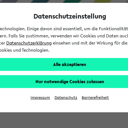
Datenschutzeinstellung
chnologien. Einige davon sind essentiell, um die Funktionalit
sern. Falls Sie zustimmen, verwenden wir Cookies und Daten auc
nter
Datenschutzerklärung
einsehen und mit der Wirkung für die 
ookies und Technologien.
Studium
Lehre
International
Alle akzeptieren
Nur notwendige Cookies zulassen
eis 2026: Bewerbungsphase gestartet (
Impressum
Datenschutz
Barrierefreiheit
chhaltigkeitsbuero@uni-bielefeld.de an den Verteiler 'Alle Studie