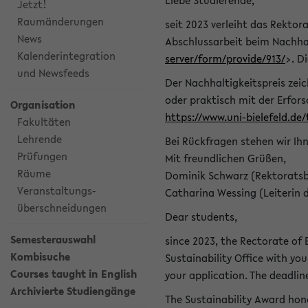
Liebe Studierende,
Jetzt!
Raumänderungen
seit 2023 verleiht das Rektora
News
Abschlussarbeit beim Nachhal
Kalenderintegration
server/form/provide/913/
>. D
und Newsfeeds
Der Nachhaltigkeitspreis zei
oder praktisch mit der Erfor
Organisation
https://www.uni-bielefeld.de
Fakultäten
Lehrende
Bei Rückfragen stehen wir Ih
Prüfungen
Mit freundlichen Grüßen,
Räume
Dominik Schwarz (Rektoratsb
Veranstaltungs-
Catharina Wessing (Leiterin 
überschneidungen
Dear students,
Semesterauswahl
since 2023, the Rectorate of B
Kombisuche
Sustainability Office with you
Courses taught in English
your application. The deadlin
Archivierte Studiengänge
The Sustainability Award hono