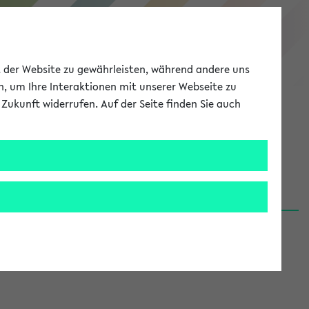
eKVV
ät der Website zu gewährleisten, während andere uns
h, um Ihre Interaktionen mit unserer Webseite zu
Zukunft widerrufen. Auf der Seite finden Sie auch
Meine Uni
EN
ANMELDEN
06.08.26)
renden':