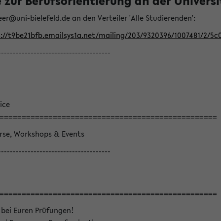
ur Berufsorientierung an der Universitä
eer@uni-bielefeld.de an den Verteiler 'Alle Studierenden':
://t9be21bfb.emailsys1a.net/mailing/203/9320396/1007481/2/5c
--------------------------------------
ice
=================================================
örse, Workshops & Events
--------------------------------------
=================================================
 bei Euren Prüfungen!