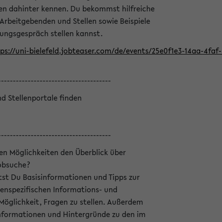
en dahinter kennen. Du bekommst hilfreiche
 Arbeitgebenden und Stellen sowie Beispiele
lungsgespräch stellen kannst.
ps://uni-bielefeld.jobteaser.com/de/events/25e0f1e3-14aa-4fa
--------------------------------------
nd Stellenportale finden
--------------------------------------
hen Möglichkeiten den Überblick über
Jobsuche?
ltst Du Basisinformationen und Tipps zur
enspezifischen Informations- und
 Möglichkeit, Fragen zu stellen. Außerdem
Informationen und Hintergründe zu den im