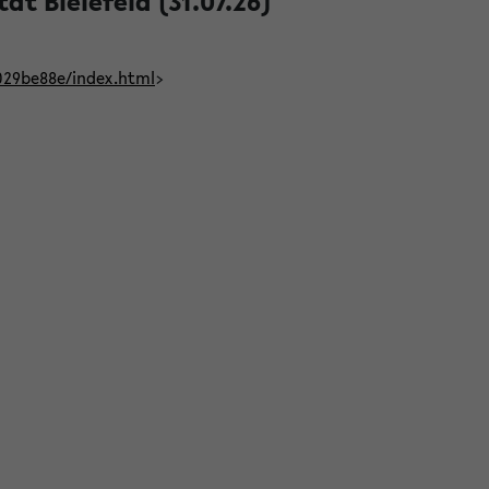
t Bielefeld (31.07.26)
029be88e/index.html
>