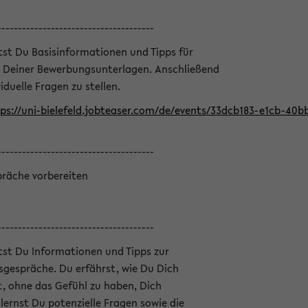
--------------------------------------
ltst Du Basisinformationen und Tipps für
 Deiner Bewerbungsunterlagen. Anschließend
iduelle Fragen zu stellen.
ps://uni-bielefeld.jobteaser.com/de/events/33dcb183-e1cb-40
--------------------------------------
präche vorbereiten
--------------------------------------
ltst Du Informationen und Tipps zur
sgespräche. Du erfährst, wie Du Dich
, ohne das Gefühl zu haben, Dich
ernst Du potenzielle Fragen sowie die