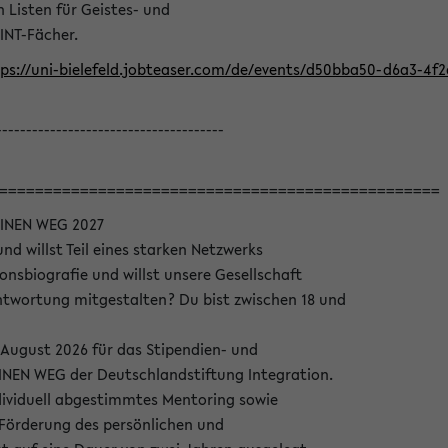
Listen für Geistes- und
INT-Fächer.
ps://uni-bielefeld.jobteaser.com/de/events/d50bba50-d6a3-4f
--------------------------------------
=================================================
INEN WEG 2027
nd willst Teil eines starken Netzwerks
onsbiografie und willst unsere Gesellschaft
wortung mitgestalten? Du bist zwischen 18 und
 August 2026 für das Stipendien- und
EN WEG der Deutschlandstiftung Integration.
dividuell abgestimmtes Mentoring sowie
 Förderung des persönlichen und