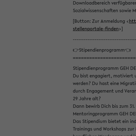
Downloadbereich verfügbaren 
Sozialwissenschaften sowie M
[Button: Zur Anmeldung <
htt
stellenportale-finden
>]
----------------------------------
👉Stipendienprogramm👈
=======================
Stipendienprogramm GEH DE
Du bist engagiert, motiviert u
werden? Du hast eine Migrati
durch Engagement und Verant
29 Jahre alt?
Dann bewirb Dich bis zum 31.
Mentoringprogramm GEH DEIN
Das Stipendium bietet ein in
Trainings und Workshops zur