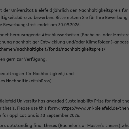
t der Universität Bielefeld jährlich den Nachhaltigkeitspreis für
tigkeitsbüro zu bewerben. Bitte nutzen Sie für Ihre Bewerbung
ie Bewerbungsfrist endet am 30.09.2026.
chnet herausragende Abschlussarbeiten (Bachelor- oder Master
schung nachhaltiger Entwicklung und/oder Klimafolgen(-anpassu
/themen/nachhaltigkeit/fonds/nachhaltigkeitspreis/
nen gern zur Verfügung.
eauftragter für Nachhaltigkeit) und
des Nachhaltigkeitsbüros)
ielefeld University has awarded Sustainability Prize for final the
r thesis. Please use this form<
https://www.uni-bielefeld.de/the
e for applications is 30 September 2026.
rs outstanding final theses (Bachelor's or Master's theses) whos