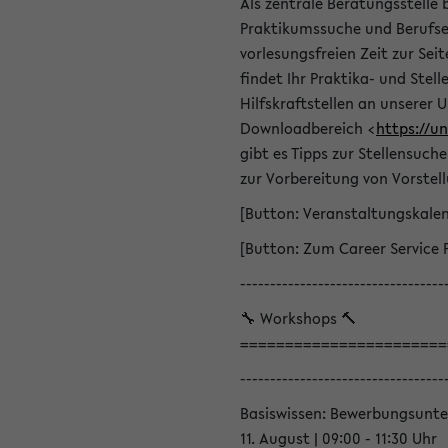
Als zentrale Beratungsstelle 
Praktikumssuche und Berufsei
vorlesungsfreien Zeit zur Seit
findet Ihr Praktika- und Ste
Hilfskraftstellen an unserer U
Downloadbereich <
https://u
gibt es Tipps zur Stellensuc
zur Vorbereitung von Vorstel
[Button: Veranstaltungskale
[Button: Zum Career Service 
----------------------------------
🔧 Workshops 🔨
=======================
----------------------------------
Basiswissen: Bewerbungsunte
11. August | 09:00 - 11:30 Uhr