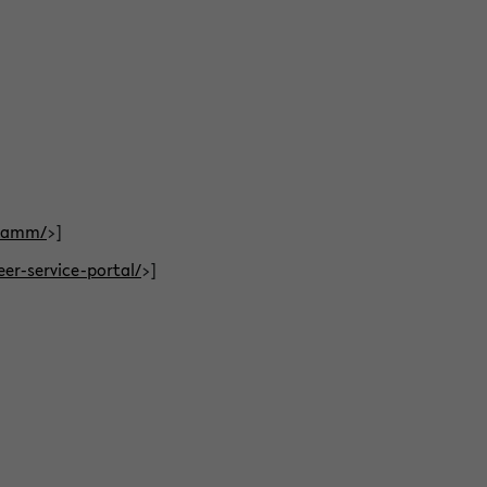
gramm/
>]
eer-service-portal/
>]