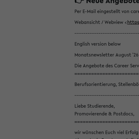
👉 Neue Angebote z
Per E-Mail eingestellt von car
Webansicht / Webview <
https
----------------------------------
English version below
Monatsnewsletter August '26
Die Angebote des Career Serv
=======================
Berufsorientierung, Stellenb
----------------------------------
Liebe Studierende,
Promovierende & Postdocs,
=======================
wir wünschen Euch viel Erfolg