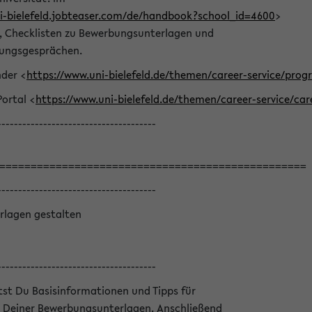
ni-bielefeld.jobteaser.com/de/handbook?school_id=4600
>
he, Checklisten zu Bewerbungsunterlagen und
lungsgesprächen.
nder <
https://www.uni-bielefeld.de/themen/career-service/pro
Portal <
https://www.uni-bielefeld.de/themen/career-service/car
--------------------------------------
=================================================
--------------------------------------
rlagen gestalten
--------------------------------------
ltst Du Basisinformationen und Tipps für
 Deiner Bewerbungsunterlagen. Anschließend