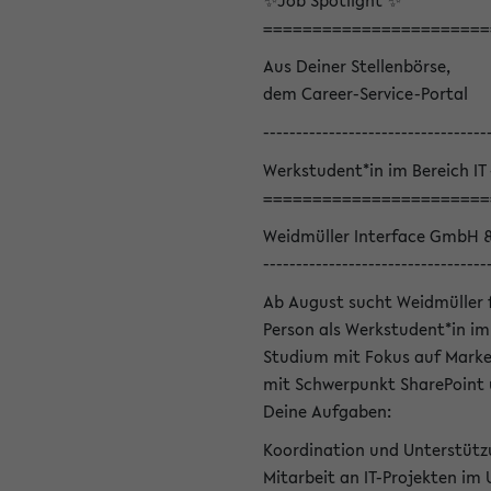
✨Job Spotlight ✨
=======================
Aus Deiner Stellenbörse,
dem Career-Service-Portal
----------------------------------
Werkstudent*in im Bereich IT
=======================
Weidmüller Interface GmbH 
----------------------------------
Ab August sucht Weidmüller 
Person als Werkstudent*in im 
Studium mit Fokus auf Marke
mit Schwerpunkt SharePoint 
Deine Aufgaben:
Koordination und Unterstütz
Mitarbeit an IT-Projekten im 