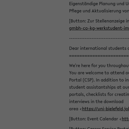
Eigenständige Planung und U
Pflege und Aktualisierung v
[Button: Zur Stellenanzeige i
gmbh-co-kg-werkstudent-im-
----------------------------------
Dear international students 
=======================
We're here for you throughou
You are welcome to attend ou
Portal (CSP). In addition to i
student assistantships at our 
portals, checklists for creat
interviews in the download
area <
https://uni-bielefeld
[Button: Event Calendar <
htt
[Button: Career Service Porta