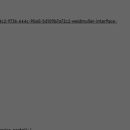
824c2-9736-444c-90a0-5d109b7a72c2-weidmuller-interface-
ervice-portal/
>]