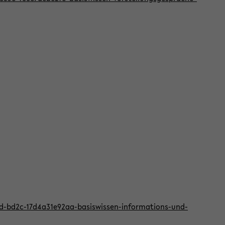
2d-bd2c-17d4a31e92aa-basiswissen-informations-und-