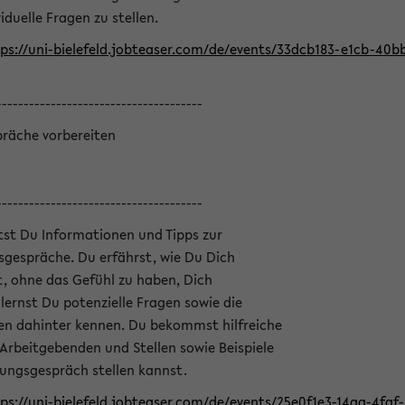
iduelle Fragen zu stellen.
ps://uni-bielefeld.jobteaser.com/de/events/33dcb183-e1cb-40
--------------------------------------
präche vorbereiten
--------------------------------------
ltst Du Informationen und Tipps zur
sgespräche. Du erfährst, wie Du Dich
, ohne das Gefühl zu haben, Dich
ernst Du potenzielle Fragen sowie die
en dahinter kennen. Du bekommst hilfreiche
 Arbeitgebenden und Stellen sowie Beispiele
lungsgespräch stellen kannst.
ps://uni-bielefeld.jobteaser.com/de/events/25e0f1e3-14aa-4fa