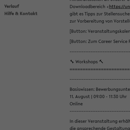
Verlauf
Downloadbereich <
https://u
Hilfe & Kontakt
gibt es Tipps zur Stellensuc
zur Vorbereitung von Vorstel
[Button: Veranstaltungskale
[Button: Zum Career Service 
----------------------------------
🔧 Workshops 🔨
=======================
----------------------------------
Basiswissen: Bewerbungsunte
11. August | 09:00 - 11:30 Uhr
Online
----------------------------------
In dieser Veranstaltung erhä
die ansprechende Gestaltung