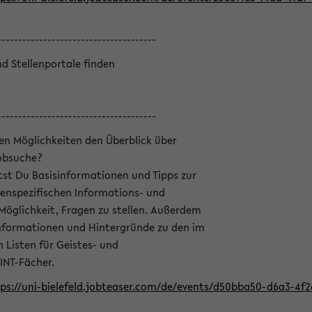
--------------------------------------
nd Stellenportale finden
--------------------------------------
hen Möglichkeiten den Überblick über
Jobsuche?
ltst Du Basisinformationen und Tipps zur
enspezifischen Informations- und
 Möglichkeit, Fragen zu stellen. Außerdem
Informationen und Hintergründe zu den im
Listen für Geistes- und
INT-Fächer.
ps://uni-bielefeld.jobteaser.com/de/events/d50bba50-d6a3-4f