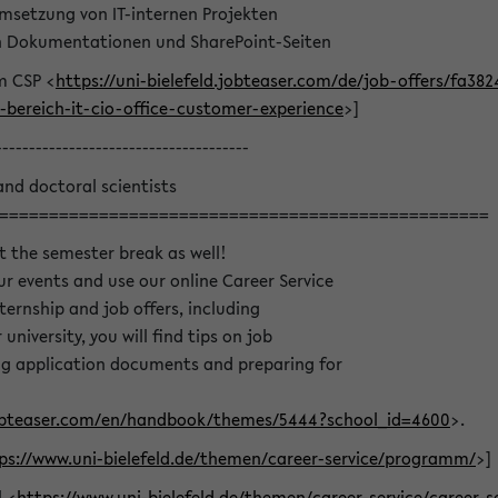
msetzung von IT-internen Projekten
on Dokumentationen und SharePoint-Seiten
m CSP <
https://uni-bielefeld.jobteaser.com/de/job-offers/fa3
bereich-it-cio-office-customer-experience
>]
--------------------------------------
and doctoral scientists
=================================================
t the semester break as well!
r events and use our online Career Service
nternship and job offers, including
university, you will find tips on job
ing application documents and preparing for
.jobteaser.com/en/handbook/themes/5444?school_id=4600
>.
ps://www.uni-bielefeld.de/themen/career-service/programm/
>]
l <
https://www.uni-bielefeld.de/themen/career-service/career-s