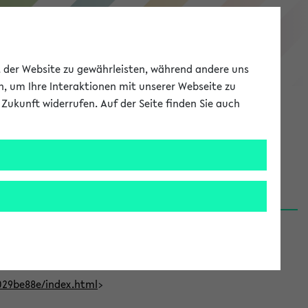
eKVV
ät der Website zu gewährleisten, während andere uns
h, um Ihre Interaktionen mit unserer Webseite zu
Zukunft widerrufen. Auf der Seite finden Sie auch
Meine Uni
EN
ANMELDEN
t Bielefeld (31.07.26)
029be88e/index.html
>