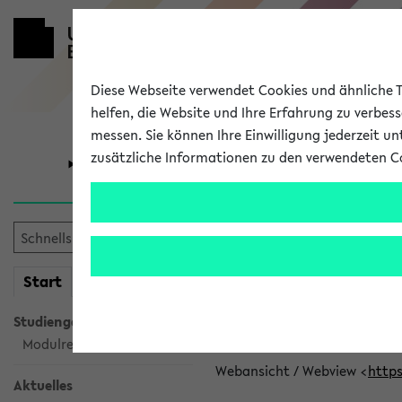
Diese Webseite verwendet Cookies und ähnliche Te
helfen, die Website und Ihre Erfahrung zu verbes
messen. Sie können Ihre Einwilligung jederzeit u
zusätzliche Informationen zu den verwendeten C
Universität
Forschung
eKVV News
mein
Start
eKVV
👉 Neue Angebote z
Studiengangsauswahl
Per E-Mail eingestellt von car
Modulrecherche
Webansicht / Webview <
https
Aktuelles