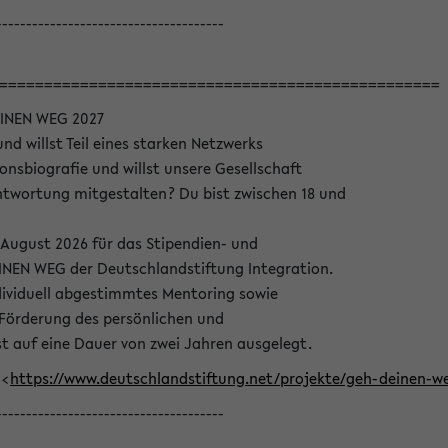
--------------------------------------
=================================================
INEN WEG 2027
nd willst Teil eines starken Netzwerks
onsbiografie und willst unsere Gesellschaft
wortung mitgestalten? Du bist zwischen 18 und
 August 2026 für das Stipendien- und
EN WEG der Deutschlandstiftung Integration.
dividuell abgestimmtes Mentoring sowie
 Förderung des persönlichen und
t auf eine Dauer von zwei Jahren ausgelegt.
 <
https://www.deutschlandstiftung.net/projekte/geh-deinen
--------------------------------------