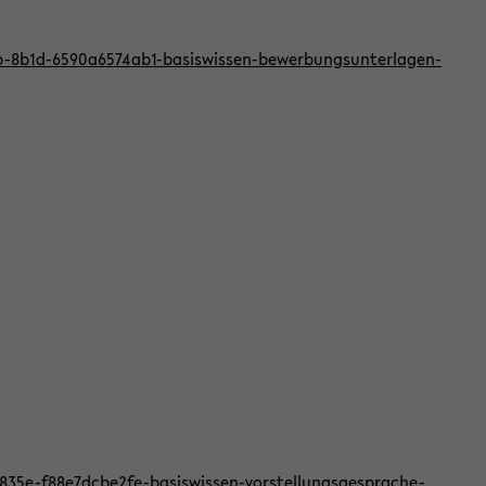
bb-8b1d-6590a6574ab1-basiswissen-bewerbungsunterlagen-
f-835e-f88e7dcbe2fe-basiswissen-vorstellungsgesprache-