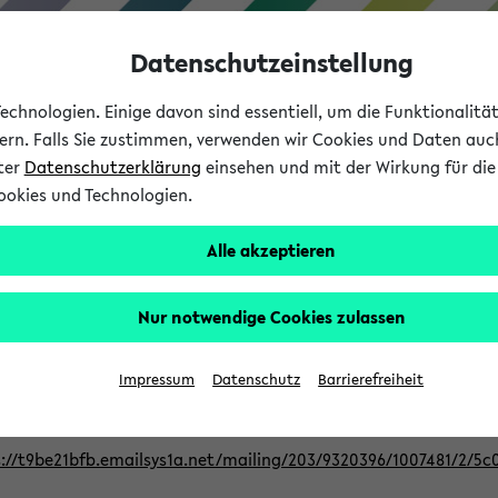
Datenschutzeinstellung
chnologien. Einige davon sind essentiell, um die Funktionalit
sern. Falls Sie zustimmen, verwenden wir Cookies und Daten auc
nter
Datenschutzerklärung
einsehen und mit der Wirkung für die 
ookies und Technologien.
Studium
Lehre
International
Alle akzeptieren
Nur notwendige Cookies zulassen
ur Berufsorientierung an der Universitä
Impressum
Datenschutz
Barrierefreiheit
eer@uni-bielefeld.de an den Verteiler 'Alle Studierenden':
://t9be21bfb.emailsys1a.net/mailing/203/9320396/1007481/2/5c