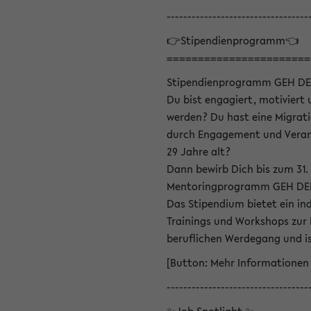
----------------------------------
👉Stipendienprogramm👈
=======================
Stipendienprogramm GEH DE
Du bist engagiert, motiviert u
werden? Du hast eine Migrati
durch Engagement und Verant
29 Jahre alt?
Dann bewirb Dich bis zum 31.
Mentoringprogramm GEH DEIN
Das Stipendium bietet ein in
Trainings und Workshops zur
beruflichen Werdegang und is
[Button: Mehr Informationen
----------------------------------