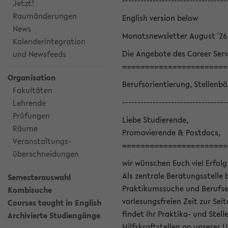
----------------------------------
Jetzt!
Raumänderungen
English version below
News
Monatsnewsletter August '26
Kalenderintegration
Die Angebote des Career Serv
und Newsfeeds
=======================
Organisation
Berufsorientierung, Stellenb
Fakultäten
----------------------------------
Lehrende
Prüfungen
Liebe Studierende,
Räume
Promovierende & Postdocs,
Veranstaltungs-
=======================
überschneidungen
wir wünschen Euch viel Erfolg
Als zentrale Beratungsstelle 
Semesterauswahl
Praktikumssuche und Berufsei
Kombisuche
vorlesungsfreien Zeit zur Seit
Courses taught in English
findet Ihr Praktika- und Ste
Archivierte Studiengänge
Hilfskraftstellen an unserer U