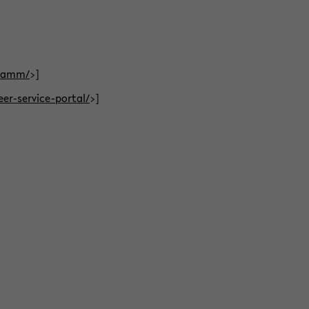
gramm/
>]
eer-service-portal/
>]