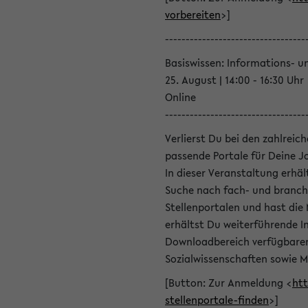
vorbereiten
>]
----------------------------------
Basiswissen: Informations- u
25. August | 14:00 - 16:30 Uhr
Online
----------------------------------
Verlierst Du bei den zahlreic
passende Portale für Deine 
In dieser Veranstaltung erhä
Suche nach fach- und branch
Stellenportalen und hast die
erhältst Du weiterführende 
Downloadbereich verfügbaren 
Sozialwissenschaften sowie M
[Button: Zur Anmeldung <
htt
stellenportale-finden
>]