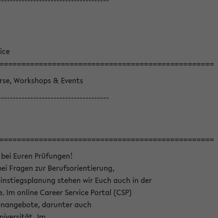
--------------------------------------
ice
=================================================
örse, Workshops & Events
--------------------------------------
=================================================
 bei Euren Prüfungen!
bei Fragen zur Berufsorientierung,
nstiegsplanung stehen wir Euch auch in der
e. Im online Career Service Portal (CSP)
llenangebote, darunter auch
niversität. Im