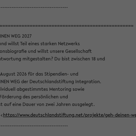
--------------------------------------
=================================================
INEN WEG 2027
nd willst Teil eines starken Netzwerks
onsbiografie und willst unsere Gesellschaft
wortung mitgestalten? Du bist zwischen 18 und
 August 2026 für das Stipendien- und
EN WEG der Deutschlandstiftung Integration.
dividuell abgestimmtes Mentoring sowie
 Förderung des persönlichen und
t auf eine Dauer von zwei Jahren ausgelegt.
 <
https://www.deutschlandstiftung.net/projekte/geh-deinen
--------------------------------------