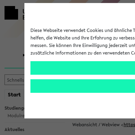
Diese Webseite verwendet Cookies und ähnliche Te
helfen, die Website und Ihre Erfahrung zu verbes
messen. Sie können Ihre Einwilligung jederzeit u
zusätzliche Informationen zu den verwendeten C
Universität
Forschung
eKVV News
mein
Start
eKVV
👉 Neue Angebote z
Studiengangsauswahl
Per E-Mail eingestellt von car
Modulrecherche
Webansicht / Webview <
https
Aktuelles