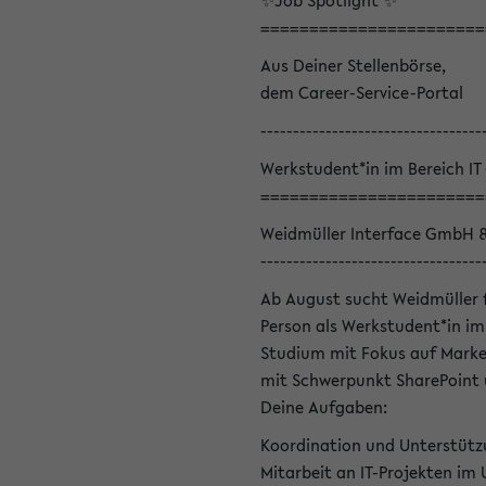
✨Job Spotlight ✨
=======================
Aus Deiner Stellenbörse,
dem Career-Service-Portal
----------------------------------
Werkstudent*in im Bereich IT
=======================
Weidmüller Interface GmbH 
----------------------------------
Ab August sucht Weidmüller 
Person als Werkstudent*in im 
Studium mit Fokus auf Marke
mit Schwerpunkt SharePoint 
Deine Aufgaben:
Koordination und Unterstütz
Mitarbeit an IT-Projekten im 