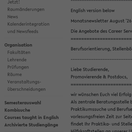
----------------------------------
Jetzt!
Raumänderungen
English version below
News
Monatsnewsletter August '26
Kalenderintegration
Die Angebote des Career Serv
und Newsfeeds
=======================
Organisation
Berufsorientierung, Stellenb
Fakultäten
----------------------------------
Lehrende
Prüfungen
Liebe Studierende,
Räume
Promovierende & Postdocs,
Veranstaltungs-
=======================
überschneidungen
wir wünschen Euch viel Erfolg
Als zentrale Beratungsstelle 
Semesterauswahl
Praktikumssuche und Berufsei
Kombisuche
vorlesungsfreien Zeit zur Seit
Courses taught in English
findet Ihr Praktika- und Ste
Archivierte Studiengänge
Hilfskraftstellen an unserer U