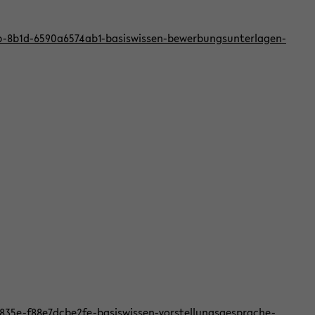
bb-8b1d-6590a6574ab1-basiswissen-bewerbungsunterlagen-
f-835e-f88e7dcbe2fe-basiswissen-vorstellungsgesprache-