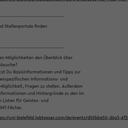
--------------------------------------
nd Stellenportale finden
--------------------------------------
hen Möglichkeiten den Überblick über
Jobsuche?
ltst Du Basisinformationen und Tipps zur
enspezifischen Informations- und
 Möglichkeit, Fragen zu stellen. Außerdem
Informationen und Hintergründe zu den im
Listen für Geistes- und
INT-Fächer.
ps://uni-bielefeld.jobteaser.com/de/events/d50bba50-d6a3-4f