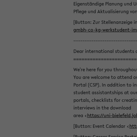
Eigenständige Planung und U
Pflege und Aktualisierung v
[Button: Zur Stellenanzeige i
gmbh-co-kg-werkstudent-im-
----------------------------------
Dear international students 
=======================
We're here for you throughou
You are welcome to attend ou
Portal (CSP). In addition to i
student assistantships at our 
portals, checklists for creat
interviews in the download
area <
https://uni-bielefeld
[Button: Event Calendar <
htt
[Button: Career Service Porta