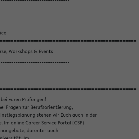
--------------------------------------
ice
=================================================
örse, Workshops & Events
--------------------------------------
=================================================
 bei Euren Prüfungen!
bei Fragen zur Berufsorientierung,
nstiegsplanung stehen wir Euch auch in der
e. Im online Career Service Portal (CSP)
llenangebote, darunter auch
niversität. Im