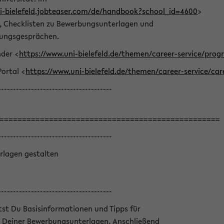
ni-bielefeld.jobteaser.com/de/handbook?school_id=4600
>
he, Checklisten zu Bewerbungsunterlagen und
lungsgesprächen.
nder <
https://www.uni-bielefeld.de/themen/career-service/pro
Portal <
https://www.uni-bielefeld.de/themen/career-service/car
--------------------------------------
=================================================
--------------------------------------
rlagen gestalten
--------------------------------------
ltst Du Basisinformationen und Tipps für
 Deiner Bewerbungsunterlagen. Anschließend