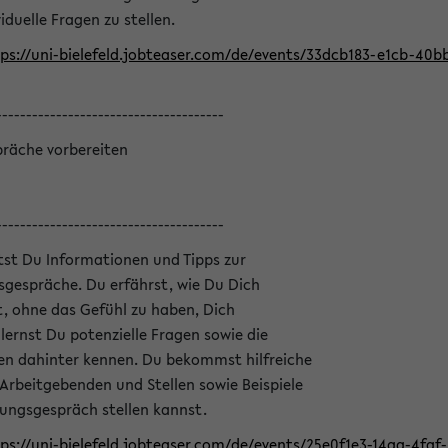
iduelle Fragen zu stellen.
ps://uni-bielefeld.jobteaser.com/de/events/33dcb183-e1cb-40
--------------------------------------
präche vorbereiten
--------------------------------------
ltst Du Informationen und Tipps zur
sgespräche. Du erfährst, wie Du Dich
, ohne das Gefühl zu haben, Dich
ernst Du potenzielle Fragen sowie die
en dahinter kennen. Du bekommst hilfreiche
 Arbeitgebenden und Stellen sowie Beispiele
lungsgespräch stellen kannst.
ps://uni-bielefeld.jobteaser.com/de/events/25e0f1e3-14aa-4fa