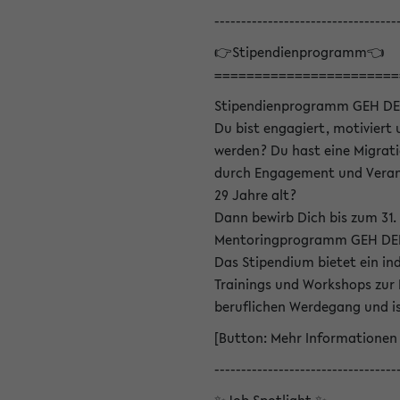
----------------------------------
👉Stipendienprogramm👈
=======================
Stipendienprogramm GEH DE
Du bist engagiert, motiviert u
werden? Du hast eine Migrati
durch Engagement und Verant
29 Jahre alt?
Dann bewirb Dich bis zum 31.
Mentoringprogramm GEH DEIN
Das Stipendium bietet ein in
Trainings und Workshops zur
beruflichen Werdegang und is
[Button: Mehr Informationen
----------------------------------