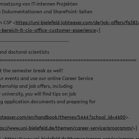
msetzung von IT-internen Projekten
on Dokumentationen und SharePoint-Seiten
m CSP <
https://uni-bielefeld.jobteaser.com/de/job-offers/fa3
bereich-it-cio-office-customer-experience
>]
--------------------------------------
and doctoral scientists
=================================================
t the semester break as well!
r events and use our online Career Service
nternship and job offers, including
university, you will find tips on job
ing application documents and preparing for
.jobteaser.com/en/handbook/themes/5444?school_id=4600
>.
ps://www.uni-bielefeld.de/themen/career-service/programm/
>]
l <
https://www.uni-bielefeld.de/themen/career-service/career-s