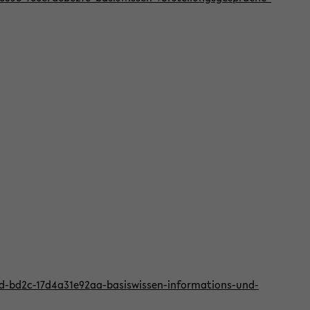
2d-bd2c-17d4a31e92aa-basiswissen-informations-und-