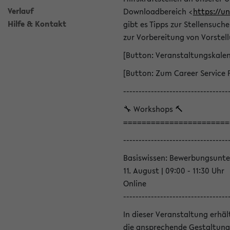
Verlauf
Downloadbereich <
https://u
Hilfe & Kontakt
gibt es Tipps zur Stellensuc
zur Vorbereitung von Vorstel
[Button: Veranstaltungskale
[Button: Zum Career Service 
----------------------------------
🔧 Workshops 🔨
=======================
----------------------------------
Basiswissen: Bewerbungsunte
11. August | 09:00 - 11:30 Uhr
Online
----------------------------------
In dieser Veranstaltung erhä
die ansprechende Gestaltung