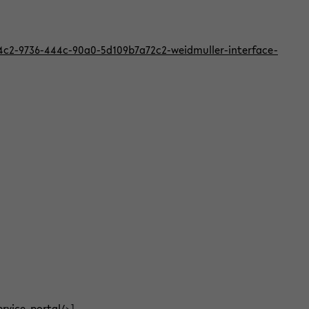
824c2-9736-444c-90a0-5d109b7a72c2-weidmuller-interface-
ervice-portal/
>]