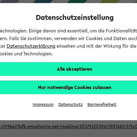
Datenschutzeinstellung
chnologien. Einige davon sind essentiell, um die Funktionalit
sern. Falls Sie zustimmen, verwenden wir Cookies und Daten auc
nter
Datenschutzerklärung
einsehen und mit der Wirkung für die 
ookies und Technologien.
Studium
Lehre
International
Alle akzeptieren
Nur notwendige Cookies zulassen
ur Berufsorientierung an der Universitä
Impressum
Datenschutz
Barrierefreiheit
eer@uni-bielefeld.de an den Verteiler 'Alle Studierenden':
://t9be21bfb.emailsys1a.net/mailing/203/9320396/1007481/2/5c