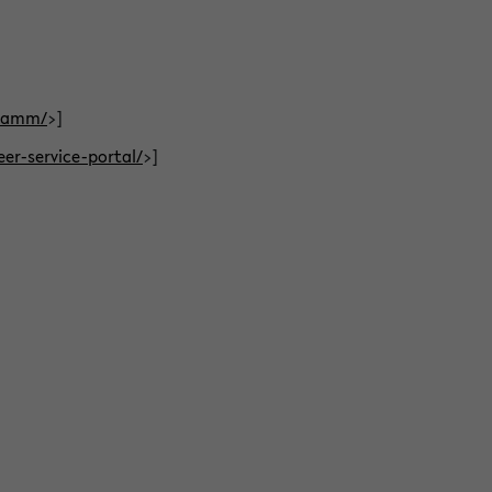
gramm/
>]
eer-service-portal/
>]