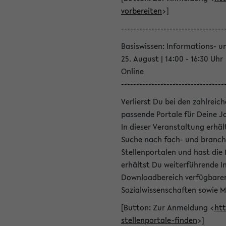
vorbereiten
>]
----------------------------------
Basiswissen: Informations- u
25. August | 14:00 - 16:30 Uhr
Online
----------------------------------
Verlierst Du bei den zahlreic
passende Portale für Deine 
In dieser Veranstaltung erhä
Suche nach fach- und branch
Stellenportalen und hast die
erhältst Du weiterführende 
Downloadbereich verfügbaren 
Sozialwissenschaften sowie M
[Button: Zur Anmeldung <
htt
stellenportale-finden
>]