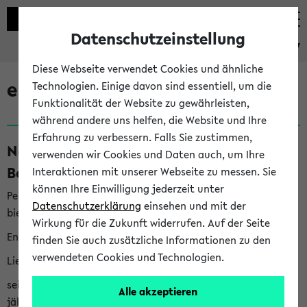
Datenschutzeinstellung
eKVV
Diese Webseite verwendet Cookies und ähnliche
eKVV News
Technologien. Einige davon sind essentiell, um die
Funktionalität der Website zu gewährleisten,
während andere uns helfen, die Website und Ihre
Erfahrung zu verbessern. Falls Sie zustimmen,
Nachhaltigkeitspreis 2026:
verwenden wir Cookies und Daten auch, um Ihre
Bewerbungsphase gestartet (06.08.26)
Interaktionen mit unserer Webseite zu messen. Sie
können Ihre Einwilligung jederzeit unter
Per E-Mail eingestellt von nachhaltigkeitsbuero@uni-
Datenschutzerklärung
einsehen und mit der
bielefeld.de an den Verteiler 'Alle Studierenden':
Wirkung für die Zukunft widerrufen. Auf der Seite
English version below
finden Sie auch zusätzliche Informationen zu den
verwendeten Cookies und Technologien.
Liebe Studierende,
seit 2023 verleiht das Rektorat der Universität Bielefeld
Alle akzeptieren
jährlich den Nachhaltigkeitspreis für Abschlussarbeiten. Sie