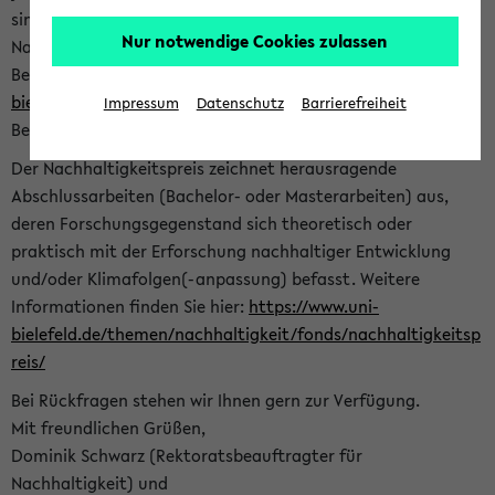
sind herzlich eingeladen sich mit Ihrer Abschlussarbeit beim
Nur notwendige Cookies zulassen
Nachhaltigkeitsbüro zu bewerben. Bitte nutzen Sie für Ihre
Bewerbung dieses Formular<
https://formulare.uni-
bielefeld.de/frontend-server/form/provide/913/
>. Die
Impressum
Datenschutz
Barrierefreiheit
Bewerbungsfrist endet am 30.09.2026.
Der Nachhaltigkeitspreis zeichnet herausragende
Abschlussarbeiten (Bachelor- oder Masterarbeiten) aus,
deren Forschungsgegenstand sich theoretisch oder
praktisch mit der Erforschung nachhaltiger Entwicklung
und/oder Klimafolgen(-anpassung) befasst. Weitere
Informationen finden Sie hier:
https://www.uni-
bielefeld.de/themen/nachhaltigkeit/fonds/nachhaltigkeitsp
reis/
Bei Rückfragen stehen wir Ihnen gern zur Verfügung.
Mit freundlichen Grüßen,
Dominik Schwarz (Rektoratsbeauftragter für
Nachhaltigkeit) und